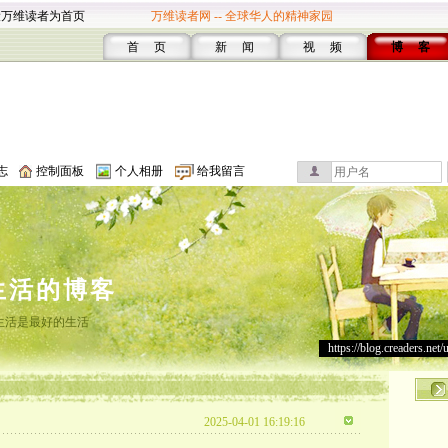
设万维读者为首页
万维读者网 -- 全球华人的精神家园
首 页
新 闻
视 频
博 客
志
控制面板
个人相册
给我留言
生活的博客
生活是最好的生活
https://blog.creaders.net/
2025-04-01 16:19:16