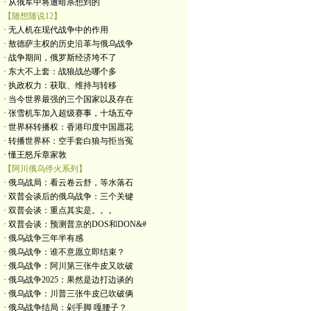
· 从俄军中将遭暗杀想到的
【随想随说12】
· 无人机在现代战争中的作用
· 敖德萨主权的历史沿革与俄乌战争
· 战争期间，俄罗斯经济垮不了
· 东大不上套：战狼战怂哪个多
· 执政权力：获取、维持与转移
· 当今世界最强的三个国家以及存在
· 张雪机车加入超级赛事，十场五夺
· 世界杯转播权：香港印度中国愿花
· 转播世界杯：空手套白狼与拒当冤
· 懂王怒斥章家敦
【阿川俄乌停火系列】
· 俄乌战局：看云卷云舒，等水落石
· 双普会谈后的俄乌战争：三个关键
· 双普会谈：重点其实是。。。
· 双普会谈：预测普京的DOS和DON&#
· 俄乌战争三年半有感
· 俄乌战争：谁不意愿立即结束？
· 俄乌战争：阿川第三张牛皮又吹破
· 俄乌战争2025：果然是边打边谈的
· 俄乌战争：川普三张牛皮已吹破俩
· 俄乌战争结局：剁手脚 嘎腰子？