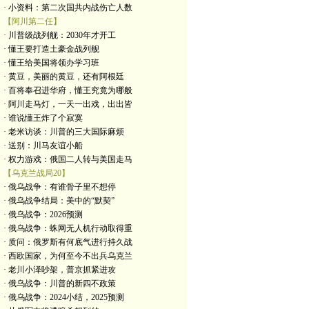
· 小资料：第二次国共内战伤亡人数
【阿川第二任】
· 川普级战列舰：2030年才开工
· 懂王要打造土豪金战列舰
· 懂王给美国将领办学习班
· 黄豆，美丽的黄豆，还有阿根廷
· 百将奉召进华府，懂王究竟为哪般
· 阿川走马灯，一天一出戏，出出皆
· 谁说懂王炸了个寂寞
· 老米访谈：川普的三大国际麻烦
· 送别：川马友谊小船
· 权力游戏：俄国二人转与美国走马
【乌克兰战局20】
· 俄乌战争：有谁骨子里不想停
· 俄乌战争结局：美中的“默契”
· 俄乌战争：2026预测
· 俄乌战争：蛛网无人机行动取得重
· 质问：俄罗斯有何底气进行持久战
· 西欧国家，为何至今不出兵乌克兰
· 老川小泽吵架，普京抓紧进攻
· 俄乌战争：川普的新四不政策
· 俄乌战争：2024小结，2025预测