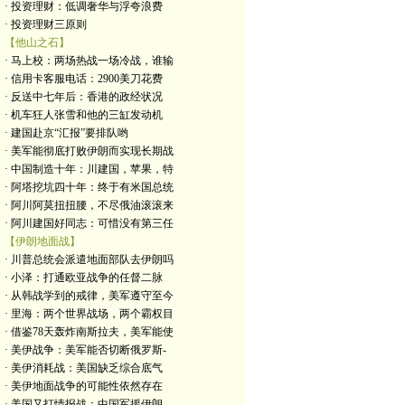
· 投资理财：低调奢华与浮夸浪费
· 投资理财三原则
【他山之石】
· 马上校：两场热战一场冷战，谁输
· 信用卡客服电话：2900美刀花费
· 反送中七年后：香港的政经状况
· 机车狂人张雪和他的三缸发动机
· 建国赴京“汇报”要排队哟
· 美军能彻底打败伊朗而实现长期战
· 中国制造十年：川建国，苹果，特
· 阿塔挖坑四十年：终于有米国总统
· 阿川阿莫扭扭腰，不尽俄油滚滚来
· 阿川建国好同志：可惜没有第三任
【伊朗地面战】
· 川普总统会派遣地面部队去伊朗吗
· 小泽：打通欧亚战争的任督二脉
· 从韩战学到的戒律，美军遵守至今
· 里海：两个世界战场，两个霸权目
· 借鉴78天轰炸南斯拉夫，美军能使
· 美伊战争：美军能否切断俄罗斯-
· 美伊消耗战：美国缺乏综合底气
· 美伊地面战争的可能性依然存在
· 美国又打情报战：中国军援伊朗