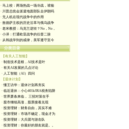
· 马上校：两场热战一场冷战，谁输
· 川普总统会派遣地面部队去伊朗吗
· 无人机在现代战争中的作用
· 敖德萨主权的历史沿革与俄乌战争
· 老米教授：乌克兰逆转？No，No，
· 小泽：打通欧亚战争的任督二脉
· 从韩战学到的戒律，美军遵守至今
分类目录
【有关人工智能】
· 制造技术是根，AI技术是叶
· 有关AI发展的几点讨论
· 人工智能（AI）四问
【退休计划】
· 懂王访华：退休计划再夯实
· 临近退休：小心401k/IRA税务陷阱
· 世界萧条来临， 三招对策在手
· 股市继续高涨，股票接着兑现
· 投资理财：财务自由，其实不难
· 投资理财：市场不确定，现金才为
· 投资理财：大兵团与游击队
· 投资理财：你最好的朋友就是。。