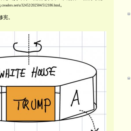
。
og.creaders.net/u/32452/202504/512186.html
修宪。