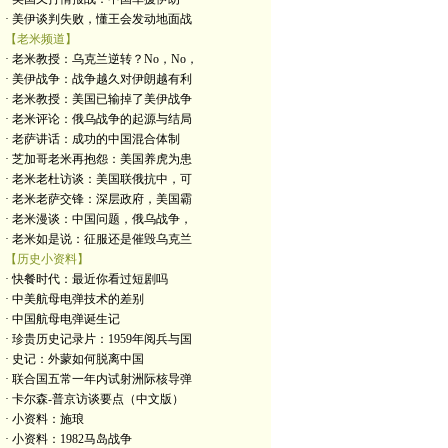
· 美伊谈判失败，懂王会发动地面战
【老米频道】
· 老米教授：乌克兰逆转？No，No，
· 美伊战争：战争越久对伊朗越有利
· 老米教授：美国已输掉了美伊战争
· 老米评论：俄乌战争的起源与结局
· 老萨讲话：成功的中国混合体制
· 芝加哥老米再抱怨：美国养虎为患
· 老米老杜访谈：美国联俄抗中，可
· 老米老萨交锋：深层政府，美国霸
· 老米漫谈：中国问题，俄乌战争，
· 老米如是说：征服还是催毁乌克兰
【历史小资料】
· 快餐时代：最近你看过短剧吗
· 中美航母电弹技术的差别
· 中国航母电弹诞生记
· 珍贵历史记录片：1959年阅兵与国
· 史记：外蒙如何脱离中国
· 联合国五常一年内试射洲际核导弹
· 卡尔森-普京访谈要点（中文版）
· 小资料：施琅
· 小资料：1982马岛战争