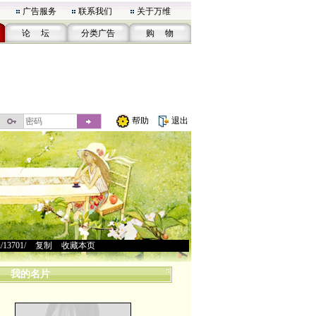
广告服务
联系我们
关于万维
论 坛
分类广告
购 物
帮助
退出
u/13701/
>
复制
>
收藏本页
我的名片