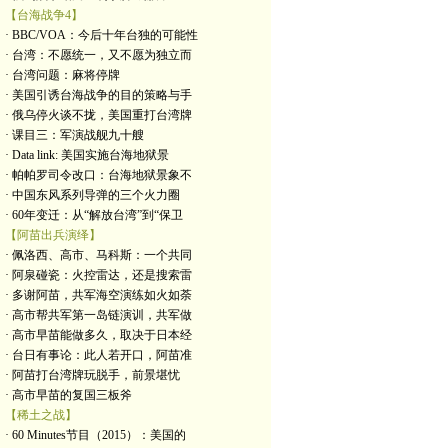
【台海战争4】
· BBC/VOA：今后十年台独的可能性
· 台湾：不愿统一，又不愿为独立而
· 台湾问题：麻将停牌
· 美国引诱台海战争的目的策略与手
· 俄乌停火谈不拢，美国重打台湾牌
· 课目三：军演战舰九十艘
· Data link: 美国实施台海地狱景
· 帕帕罗司令改口：台海地狱景象不
· 中国东风系列导弹的三个火力圈
· 60年变迁：从“解放台湾”到“保卫
【阿苗出兵演绎】
· 佩洛西、高市、马科斯：一个共同
· 阿泉碰瓷：火控雷达，还是搜索雷
· 多谢阿苗，共军海空演练如火如荼
· 高市帮共军第一岛链演训，共军做
· 高市早苗能做多久，取决于日本经
· 台日有事论：此人若开口，阿苗准
· 阿苗打台湾牌玩脱手，前景堪忧
· 高市早苗的复国三板斧
【稀土之战】
· 60 Minutes节目（2015）：美国的