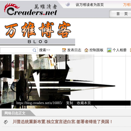
设万维读者为首页
万维
首 页
搜索>>
发表日志
控制面板
个人相册
https://blog.creaders.net/u/16885/
>
复制
>
收藏本页
网络日志正文
川普总统重新布置.独立宣言进白宫.签署者缔造了美国！