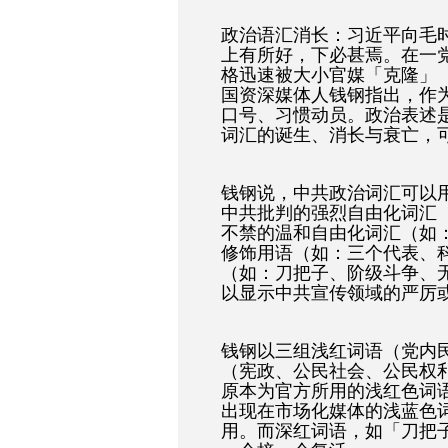
政治语汇消长：习近平向毛
上有所好，下必甚焉。在一
格迅速被大小官媒「克隆」（
国资深媒体人钱钢指出，作
口号、习惯动员。政治表述
词汇的诞生、消长与衰亡，
钱钢说，中共政治词汇可以
中共批判的强烈自由化词汇
不禁的温和自由化词汇（如
修饰用语（如：三个代表、
（如：刀把子、阶级斗争、
以显示中共宣传领域的严厉
钱钢以三组浅红词语（党内
（宪政、公民社会、公民权利
原本为官方所用的浅红色词
出现在市场化媒体的浅蓝色
用。而深红词语，如「刀把