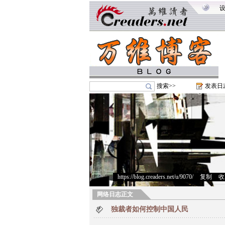
搜索>>
发表日
https://blog.creaders.net/u/9070/
>
复制
>
收
网络日志正文
独裁者如何控制中国人民