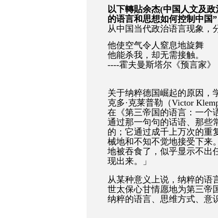
以下轉貼余杰(中国人文及政
的语言和思想如何控制中国”
从中国当代政治语言现象，
他使空气令人窒息地旋舞
他能杀我，却无需接触。
----霍夫曼斯塔尔《预言家》
关于纳粹德国崛起的原因，
克多·克莱普勒（Victor K
在《第三帝国的语言：一个
通过那一句句的话语、那些
的；它通过成千上万次的重
械地和不知不觉地接受下来
地被吞食了，似乎显示不出
现出来。」
从某种意义上说，纳粹的语
世太保心甘情愿地为第三帝
纳粹的语言、思维方式、意