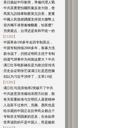
· 美日挑起中印衝突，準備代理人戰
· 中共其實更怕國民黨反攻大陸，曾
· 馬英九訪陸牽制蔡英文訪美，更重
· 中國人民曾經踴躍支持習大撒幣上
· 習共獨不准替秦檜翻案，怕甚麼?
· 另类观点，台湾还是有和平统一的
【11202】
· 中国革命100多年走回专制原点，
· 中国专制持续2000多年，靠暴力洗
· 新冷战下，仍然证明民主优于专制
· 间谍气球事件为何闹这麽大？中共
· 满江红等电影确实是为政治宣传洗
· 历史会证明张艺谋满江红是思想脑
· 别以为习近平消停了，文革2.0还
【11201】
· 满江红与流浪地球2突破不了中共
· 中共故意宣传煽动东西方比较，散
· 有关双重标准与文明巨人基督精神
· 人说富不过叁代，洗脑、愚民也是
· 给乐观的中国正在抗争民众都点个
· 专制非文明国家的悲哀，生命如草
· 世界该防的不是中国人，而是极权