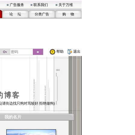
广告服务
联系我们
关于万维
论 坛
分类广告
购 物
帮助
退出
的博客
(请街边找只狗对骂较好.拒绝做狗)
我的名片