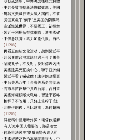
· 明朝或清朝，中共將怎樣模式解體
· 中共長臂管轄新法蝴蝶效應，美國
· 鄭麗文美國行遭大陸人踢館，不答
· 党国真急了“躺平”是美国的阴谋吗
· 左派毀滅世界，不要國王，卻揮舞
· 習近平利用藍營擋軍購，遭美國破
· 中俄急跳脚：武力加剧仇恨。自己
【11208】
· 再看五四新文化运动，想到習近平
· 川習會前台灣軍購非過不可？川普
· 闡揚孔子，不反對，反對儒表內法
· 美國建美元互換中心，聯手亞洲鎖
· 習近平看了嚇破膽！讓伊朗政權更
· 中台关系77年！台海关系走向彻底
· 高市早苗反擊中共過台海，台日還
· 美國海權鎖喉大戰略，習近平戰略
· 槍桿子不管用，只好上筆桿子?謊
· 比較伊朗後，再比越南，為何越南
【11205】
· 拜登稱中國定時炸彈：壞傢伙遇麻
· 有人说:中国人需要管，那是啥世
· 何為司法民主?夏威夷野火進入司
· 中國經濟及政治本就問題很大，中