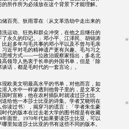
习的所作所为必须放在这个背景下才能理解。
如储百亮、狄雨霏在〈从文革浩劫中走出来的
清洗运动、狂热和群众冲突，在他之后继任的
下了永久的印记。」邓小平、江泽民、胡锦涛
。比起多年与毛共事的邓小平以及不曾与毛亲
，习近平对毛的精神遗产更有兴趣。毛与习之
和思维方式——一位政治观察家指出，多名北
最高领导人热衷于长串的外国书单，但是「除
席谈话，都是毛时代的一套言论」。
体现欧美文明最高水平的书单，对他而言，如
盐溶入水中一样渗透到他骨子里的，是文革文
英国时宣称，他在农村插队时就读过莎士比
别送给他一本莎士比亚的诗集。学者艾晓明在
人你读过书〉，揭穿习的谎言：「学者朱生豪
国时代的版本在过去老大学的图书馆是有收藏
4年面世。1970年代如果要读莎士比亚，可以
平哪里知道莎士比亚的书有这些不同的版本。