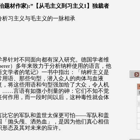
治题材作家):”【从毛主义到习主义1】独裁者
分析习主义与毛主义的一脉相承
学界针对不同面向都有深入研究。德国学者维
lemperer）多年来致力于分析纳粹使用的语言，他
语文学者的笔记》一书中指出：「纳粹主义是
常用语、那些句型，潜入众人的肉体与血液
复，将这些用语和句型强加给了大众，令人机
。……言语有如微小剂量的砷：它们不知不觉
任何作用，而一段时间以后，这种毒性就会体
言比它的军队和盖世太保更可怕——军队和盖
国「抛头颅、洒热血」，是因为他们真心相信
识形态及其对未来的应许。