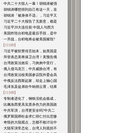
· 中共二十大惊人一幕！胡锦涛被强
· 胡锦涛哪想得到自己有这一天，韭
· 胡锦涛「被身体不适」，习近平又
· 习近平二十大报告了无新意，都是
· 习近平20大连任前:中国人与西方
· 美国炸毁台积电是最后手段，是中
· 一开战，台积电将会被美国摧毁?
【11109】
· 习近平被软禁传言始末，如美国是
· 拜登表态美将保卫台湾！美预告俄
· 台湾政策法效应，习匆匆中亚行，
· 俄入侵乌克兰，中共威胁台湾，有
· 台湾政策法桉美国参议院外委会高
· 中俄反法西斯起家，却走上轴心国
· 毛泽东及徒弟吹牛响彻云霄，结果
【11108】
· 专制者进化了，钢铁没机会炼成，
· 比佩洛西更具实质杀伤力的美国政
· 中共军演，台湾更安全吗?中共二
· 俄罗斯国师杜金求仁得仁付出悲惨
· 奇怪的大陆观点，怎都不敢讨论中
· 大陆军演常态化，台湾人到底担不