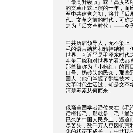
「最高升级版」或「高度浓
的文革正式上演的十年，而
至中共建党之初，将其「后
代。文革之前的时代，可称
之为「后文革时代」——今
中共历届领导人，无不染上
毛的语言结构和精神结构，
世界。习近平是毛泽东时代
斗争手腕和对世界的看法都
那些被称为「小粉红」的盲
口号、扔砖头的民众，那些
国人（他们掌握了翻墙技术，
文革时代生活过，却是文革
清楚毒素从何而来。
俄裔美国学者潘佐夫在《毛
话概括毛，那就是，毛「通
已久的中国人民身上，逼迫
尽苦头，数千万人更因饥荒
化的状态下成长。」中共现