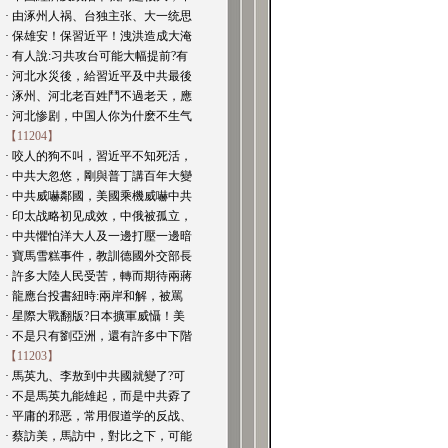
· 由涿州人祸、台独主张、大一统思
· 保雄安！保習近平！洩洪造成大淹
· 有人說:习共攻台可能大幅提前?有
· 河北水災後，給習近平及中共最後
· 涿州、河北老百姓鬥不過老天，應
· 河北惨剧，中国人你为什麽不生气
【11204】
· 咬人的狗不叫，習近平不知死活，
· 中共大忽悠，剛與普丁講百年大變
· 中共威嚇鄰國，美國乘機威嚇中共
· 印太战略初见成效，中俄被孤立，
· 中共懼怕洋大人及一邊打壓一邊暗
· 寶馬雪糕事件，教訓德國外交部長
· 許多大陸人民受苦，轉而期待兩蔣
· 龍應台投書紐時:兩岸和解，被罵
· 星際大戰翻版?日本擴軍威懾！美
· 不是只有劉亞洲，還有許多中下階
【11203】
· 馬英九、李敖到中共國就變了?可
· 不是馬英九能雄起，而是中共孬了
· 平庸的邪恶，常用假道学的反战、
· 蔡訪美，馬訪中，對比之下，可能