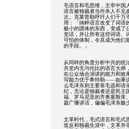
毛语言和毛思维，主宰中国
语言被独裁者当作杀人不见
次。克莱普勒呼吁人们千万
用：「纳粹语言改变了词语
极小的团体的东西，变成了
党话，并让所有这些词语、
可怕的体制，令其成为他们
的手段。」
从同样的角度分析中共的统
共党内无与伦比的语言大师
在公众场合演讲的能力和效
写能力优于希特勒——如果
么毛泽东则主要靠毛选和语
纪，无论是独裁者还是民主
福、罗马尼亚的齐奥塞斯库
篇广播讲话，偏偏毛泽东极
文革时代，毛式语言和毛式
造反和独裁生涯中，文革并