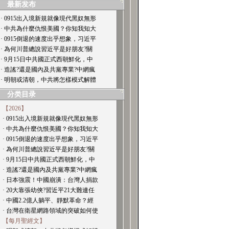
最新发布
· 0915出入境新規就像現代黑奴無形
· 中共為什麼仇恨美國？你知我知大
· 0915倒退的速度出乎想象，习近平
· 為何川普總說習近平是好朋友?關
· 9月15日中共國正式西朝鮮化，中
· 造謠?還是國內及共黨專業?中網瘋
· 明朝或清朝，中共將怎樣模式解體
分类目录
【2026】
· 0915出入境新規就像現代黑奴無形
· 中共為什麼仇恨美國？你知我知大
· 0915倒退的速度出乎想象，习近平
· 為何川普總說習近平是好朋友?關
· 9月15日中共國正式西朝鮮化，中
· 造謠?還是國內及共黨專業?中網瘋
· 日本強震！中國崩潰：台灣人捐款
· 20大靠張幼俠?習近平21大難連任
· 中國2.2億人躺平、靜默革命？經
· 台灣在衛星網路領域的突破如何使
【每月聖經文】