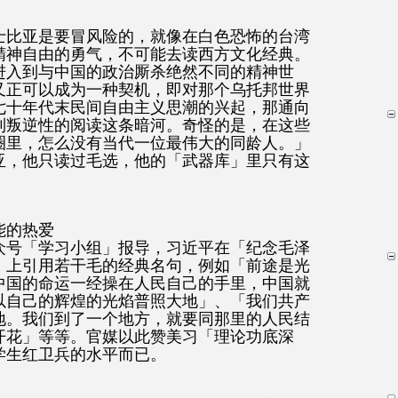
士比亚是要冒风险的，就像在白色恐怖的台湾
精神自由的勇气，不可能去读西方文化经典。
进入到与中国的政治厮杀绝然不同的精神世
又正可以成为一种契机，即对那个乌托邦世界
七十年代末民间自由主义思潮的兴起，那通向
到叛逆性的阅读这条暗河。奇怪的是，在这些
圈里，怎么没有当代一位最伟大的同龄人。」
亚，他只读过毛选，他的「武器库」里只有这
能的热爱
众号「学习小组」报导，习近平在「纪念毛泽
」上引用若干毛的经典名句，例如「前途是光
中国的命运一经操在人民自己的手里，中国就
以自己的辉煌的光焰普照大地」、「我们共产
地。我们到了一个地方，就要同那里的人民结
开花」等等。官媒以此赞美习「理论功底深
学生红卫兵的水平而已。