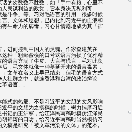
原话的次数数不胜数，如「手中有粮，心里不
为人民谋利益的政党，它本身决无私利可
就是斗争」等。习对毛语言的引用，很多时候
语言、文体和思想，已内化到习近平的血液和
的有生命力的病毒，习心甘情愿地成为其「宿
言，进而控制中国人的灵魂。作家查建英在
体这种「粗鄙蛮横的口号式语言污损了优雅精
政的语言充满了牛皮、大言与谎言，毛对此负
年后，毛文体就像一种蔓延开来的语言毒素，
。」文革在名义上早已结束，但毛的语言方式
华人社群之中，就连香港和台湾的政治辩论
文革语言」。
本能式的热爱。不是习近平的文胆的文风影响
习近平的文胆为之撰稿的时候，竭力揣摩习近
总书记的王沪寜，给江泽民写稿时模仿江泽民
仿胡锦涛的口吻，给习近平写稿时当然模仿习
的文稿是研究「被文革污染的文体」的范本。