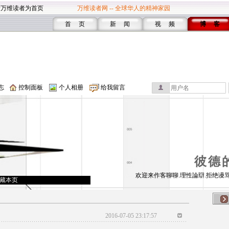
设万维读者为首页
万维读者网 -- 全球华人的精神家园
首 页
新 闻
视 频
博 客
志
控制面板
个人相册
给我留言
彼德
欢迎来作客聊聊.理性論辯.拒绝谩骂
藏本页
2016-07-05 23:17:57