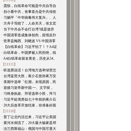
【11112】
· 震惊，白纸革命可能是中共自导自
· 别小看中共，丧事喜办是中共传统
· 习躺平「中华病毒伟大复兴」、人
· 方舟子骂错了，人命关天，张文宏
· 当下中共会不会打台湾?或是放弃
· 中国清零造成集体创伤，疫情反扑
· 世界盃梅西、刘晓波 VS 中国清零
· 【白纸革命】习近平怕了！？A4证
· 白纸革命，中国梦被人民拒绝，纽
· A4白纸革命留名青史，历史从54、
【11111】
· 听选票说话！台湾地方选举绿营怎
· 台湾蓝营大胜，蒋介石曾孙蒋万安
· 美期中选举「红潮」未现原因，民
· 迎接习皇帝新中国:一、文字狱，
· 习终身执政、拜登选举小胜，拜习
· 习近平处境类似七十年前的蒋介石
· 20大后改革开放结束，你准备好面
【11110】
· 普丁让北约活过来，习近平让美国
· 黄河水倒流了，20大最大输家是邓
· 法兰西斯福山：俄国与中国尽显大