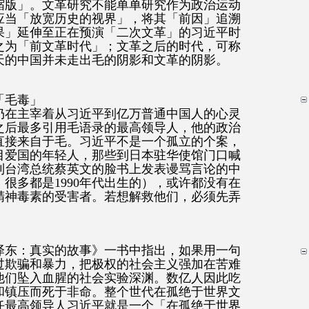
缩版」。文革研究不能单单研究作为政治运动
应当「放宽历史的视界」，将其「前因」追溯
果」延伸至正在预演「二次文革」的习近平时
之为「前文革时代」；文革之后的时代，可称
天的中国并未走出毛的阴影和文革的阴影。
「毛毒」
仍在主宰着从习近平到亿万普通中国人的心灵
之后最多引用毛语录的最高领导人，他的政治
直接来自于毛。习近平不是一个孤立的个案，
目爱国的年轻人，那些到日本驻华使馆门口喊
到台湾总统蔡英文的脸书上发表谩骂言论的中
很多都是1990年代出生的），或许都没有在
精神毒素的受害者。若想解救他们，必须先弄
泽东：真实的故事》一书中指出，如果用一句
过欺骗和暴力，把极权的社会主义强加在苦难
他们坠入血腥的社会实验深渊。数亿人因此吃
和镇压而死于非命。整个世代在孤绝于世界文
任最高领导人习近平就是一个「在孤绝于世界