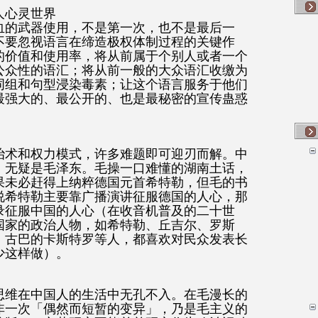
人心灵世界
血的武器使用，不是第一次，也不是最后一
不要忽视语言在缔造极权体制过程的关键作
的价值和使用率，将从前属于个别人或者一个
公众性的语汇；将从前一般的大众语汇收缴为
词组和句型浸染毒素；让这个语言服务于他们
最强大的、最公开的、也是最秘密的宣传蛊惑
治术和权力模式，许多难题即可迎刃而解。中
，无疑是毛泽东。毛操一口难懂的湖南土话，
果未必赶得上纳粹德国元首希特勒，但毛的书
说希特勒主要靠广播演讲征服德国的人心，那
录征服中国的人心（在收音机普及的二十世
国家的政治人物，如希特勒、丘吉尔、罗斯
、古巴的卡斯特罗等人，都喜欢对民众发表长
少这样做）。
思维在中国人的生活中无孔不入。在毛漫长的
非一次「偶然而短暂的变异」，乃是毛主义的