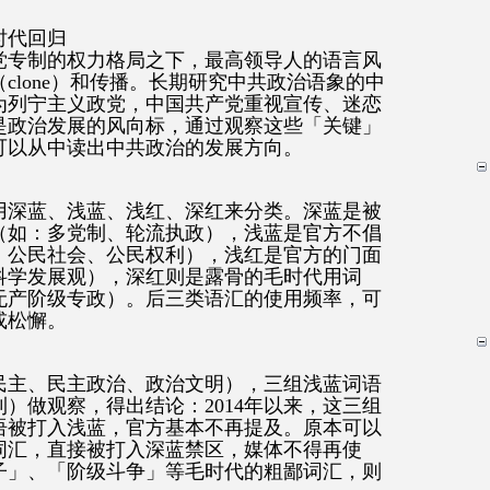
时代回归
党专制的权力格局之下，最高领导人的语言风
clone）和传播。长期研究中共政治语象的中
为列宁主义政党，中国共产党重视宣传、迷恋
是政治发展的风向标，通过观察这些「关键」
可以从中读出中共政治的发展方向。
用深蓝、浅蓝、浅红、深红来分类。深蓝是被
（如：多党制、轮流执政），浅蓝是官方不倡
：公民社会、公民权利），浅红是官方的门面
科学发展观），深红则是露骨的毛时代用词
无产阶级专政）。后三类语汇的使用频率，可
或松懈。
民主、民主政治、政治文明），三组浅蓝词语
）做观察，得出结论：2014年以来，这三组
语被打入浅蓝，官方基本不再提及。原本可以
词汇，直接被打入深蓝禁区，媒体不得再使
子」、「阶级斗争」等毛时代的粗鄙词汇，则