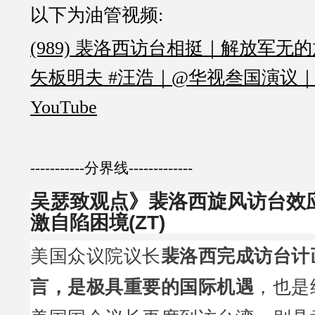
以下为油管视频:
(989) 裴洛西访台相挺｜解放军无的
矢板明夫 #汪浩｜@华视叁国演议｜202
YouTube
-----------分界线-------------
吴瑟致观点》裴洛西旋风访台效
激自陷困境(ZT)
美国众议院议长
裴洛西完成访台计
言，是极具重要的国际机遇
，也是