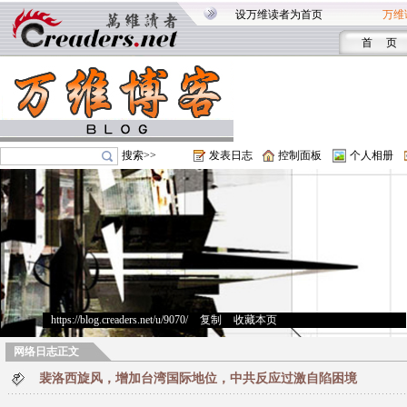
设万维读者为首页
万维
首 页
搜索>>
发表日志
控制面板
个人相册
https://blog.creaders.net/u/9070/
>
复制
>
收藏本页
网络日志正文
裴洛西旋风，增加台湾国际地位，中共反应过激自陷困境