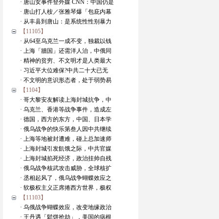
· 唐山女事件登外媒 CNN：中国仍是
· 唐山打人桉／张雅琴爆「包庇内幕
· 从丰县到唐山：是系统性性别暴力
【11105】
· 从64至乌克兰一成不变，独裁以钱
· 上海「牆国」还需洋人治，中俄同
· 精神的贫穷、不文明才是人类最大
· 习近平大位难保?中共二十大已无
· 不文明的意识形态者，处于弱势易
【1104】
· 哥大黎安友解读上海封城抗争，中
· 乌克兰、香港等战争事件，造成左
· 德国，西方的东方，中国、日本学
· 俄乌战争的快乐第叁人因中共继续
· 上海等地被封遭难，碰上总加速师
· 上海封城引发飢饿之际，中共官媒
· 上海封城掐死经济，政治挂帅自残
· 俄乌战争核武攻击威胁，全球核扩
· 丞相起风了，俄乌战争蝴蝶效应之
· 软极权主义正席捲西方世界，极权
【11103】
· 乌俄战争蝴蝶效应，改变地缘政治
· 王丹遇「鬆饼抢劫」，美国的病根