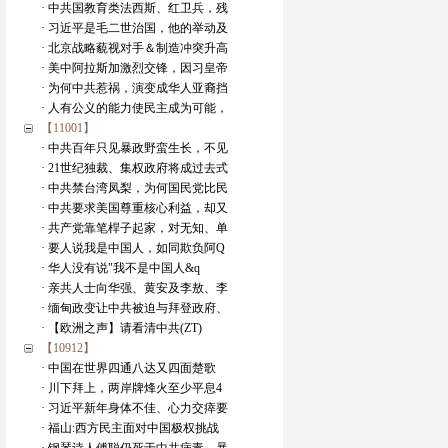
· 中共国教育类法西斯、红卫兵，残
· 习近平是毛二世治国，他的举动及
· 北京战略藐视对手＆制造冲突升高
· 美中阿拉斯加激烈交锋，因习皇帝
· 为何中共惹祸，演变成华人亚裔挡
· 人有公义的能力使民主成为可能，
【11001】
· 中共百年只见暴政野蛮生长，不见
· 21世纪独裁、集权政府将成过去式
· 中共禁台湾凤梨，为何国民党比民
· 中共要求美国尊重核心利益，却又
· 共产党靠笔桿子起家，对无知、单
· 要人说我是中国人，如同欺负阿Q
· 华人没有说"我不是中国人&q
· 亲共人士向华强、黄安及李敖、李
· 缅甸政变让中共被迫与拜登政府、
· 【欧洲之声】请看清中共(ZT)
【10912】
· 中国在世界四通八达又四面楚歌
· 川下拜上，两岸牌烽火至少平息4
· 习近平新年身体不佳、心力交瘁要
· 福山:西方民主面对中国极权挑战