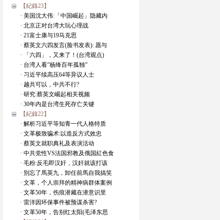
【紀錄23】
· 美国沈大伟:「中国崛起」隐藏内
· 北京正对台湾大玩心理战
· 21富士康与19马克思
· 蔡英文六四发言(脸书发表): 愿与
· 「六四」，又来了！(台湾观点)
· 台湾人看”杨绛百年孤独”
· 习近平续高压64等异议人士
· 越共可以，中共不行?
· 研究:蔡英文崛起相关视频
· 30年内是台湾生死存亡关键
【紀錄22】
· 解析习近平等知青一代人格特质
· 文革极致骗术:以造反方式效忠
· 蔡英文就职典礼及表演活动
· 中共党性VS法国邪教及俄国紅色食
· 毛粉:反毛即汉奸，汉奸就该打该
· 別忘了馬英九，卸任前馬自我搞笑
· 文革，个人崇拜的精神病群体案例
· 文革50年，伤痕潜藏在潜意识里
· 雷洋因环保事件被预谋杀害?
· 文革50年，告别红太阳(毛泽东思