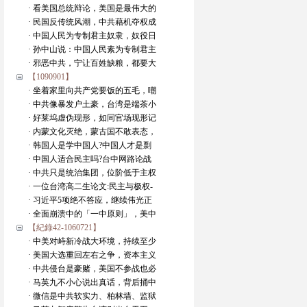
· 看美国总统辩论，美国是最伟大的
· 民国反传统风潮，中共藉机夺权成
· 中国人民为专制君主奴隶，奴役日
· 孙中山说：中国人民素为专制君主
· 邪恶中共，宁让百姓缺粮，都要大
【1090901】
· 坐着家里向共产党要饭的五毛，嘲
· 中共像暴发户土豪，台湾是端茶小
· 好莱坞虚伪现形，如同官场现形记
· 内蒙文化灭绝，蒙古国不敢表态，
· 韩国人是学中国人?中国人才是剽
· 中国人适合民主吗?台中网路论战
· 中共只是统治集团，位阶低于主权
· 一位台湾高二生论文:民主与极权-
· 习近平5项绝不答应，继续伟光正
· 全面崩溃中的「一中原则」，美中
【紀錄42-1060721】
· 中美对峙新冷战大环境，持续至少
· 美国大选重回左右之争，资本主义
· 中共侵台是豪赌，美国不参战也必
· 马英九不小心说出真话，背后捅中
· 微信是中共软实力、柏林墙、监狱