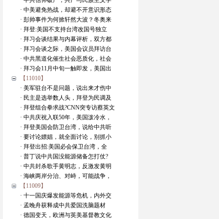
· 中共信仰破产，共产与民族主义学
· 中美避免热战，却避不开意识形态
· 彭帅事件为何掀轩然大波？冬奥来
· 拜登:美国不支持台湾改国号独立
· 拜习会谈结果与内幕评析，双方都
· 拜习会谈之际，美国会议员拜访台
· 中共黑道化催生社会恶质化，社会
· 拜习会11月中旬一触即发，美国出
【11010】
· 美军驻台不是问题，说出来才伤中
· 民主是选举数人头，拜登为民调及
· 拜登组合拳求战?CNN突专访蔡英文
· 中共庆祝入联50年，美国泼冷水，
· 拜登美国会防卫台湾，说给中共听
· 要讨论嫖娼，就全面讨论，别抓小
· 拜登出招:美国必会保卫台湾，全
· 普丁说中共国没能源储备怎打仗?
· 中共封杀歌手黄明志，反激发黄明
· 海峡两岸分治、对峙，可能战争，
【11009】
· 十一国庆爆发能源等危机，内外交
· 孟晚舟获释成中共爱国洗脑题材
· 德国变天，欧洲与英美基督教文化