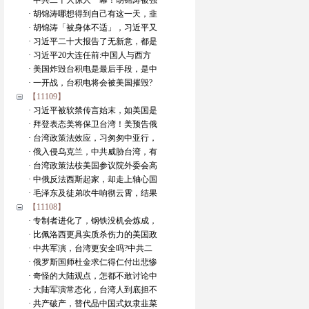
· 中共二十大惊人一幕！胡锦涛被强
· 胡锦涛哪想得到自己有这一天，韭
· 胡锦涛「被身体不适」，习近平又
· 习近平二十大报告了无新意，都是
· 习近平20大连任前:中国人与西方
· 美国炸毁台积电是最后手段，是中
· 一开战，台积电将会被美国摧毁?
【11109】
· 习近平被软禁传言始末，如美国是
· 拜登表态美将保卫台湾！美预告俄
· 台湾政策法效应，习匆匆中亚行，
· 俄入侵乌克兰，中共威胁台湾，有
· 台湾政策法桉美国参议院外委会高
· 中俄反法西斯起家，却走上轴心国
· 毛泽东及徒弟吹牛响彻云霄，结果
【11108】
· 专制者进化了，钢铁没机会炼成，
· 比佩洛西更具实质杀伤力的美国政
· 中共军演，台湾更安全吗?中共二
· 俄罗斯国师杜金求仁得仁付出悲惨
· 奇怪的大陆观点，怎都不敢讨论中
· 大陆军演常态化，台湾人到底担不
· 共产破产，替代品中国式奴隶韭菜