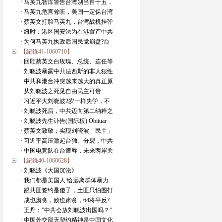
· 马英九智库警告台湾别当自干五，
· 马英九危言耸听，美国一定保台湾
· 蔡英文打脸马英九，台湾战机挂弹
· 纽时：港区国安法为在港置产中共
· 为何马英九执政后国民党崩盘?台
【紀錄41-1060710】
· 回顾蔡英文白玫瑰、总统、连任等
· 刘晓波暴露中共法西斯的非人狠性
· 中共和港台冲突越来越大的真正原
· 从刘晓波之死见自由民主可贵
· 习近平大刘晓波2岁一样失学，不
· 刘晓波死后，中共迈向第二纳粹之
· 刘晓波先生讣告(国际板) Obituar
· 蔡英文致敬：实现刘晓波「民主」
· 习近平高压激起台独、分裂，中共
· 中国电竞队在台遭辱，未来两岸关
【紀錄40-1060628】
· 刘晓波《大国沉沦》
· 我们都是美国人:给远离群体暴力
· 跟共匪签约是傻子，土匪只怕围打
· 成也肃贪，败也肃贪，64将平反?
· 王丹：”中共会放刘晓波出国吗？”
· 中国外交部无契约精神是中国文化