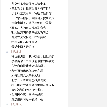
· 几分钟搞懂肯亚台人遣中案
· 巴拿马文件揭露贪腐为何不抓?
· 长歌行过美丽岛，写给年轻的你
· 「巴拿马报告」重挫习反贪腐威信
· 走向帝制：习近平与他的中国梦
· 五四北大的自由传统到台湾
· 驳大陆清明祭黄帝提及马习会
· 台湾立法院拒绝一中92共识
· 中国全民不信任运动
· 最近中国政治分析
【紀錄18】
· 福山谈川普：我不投他，但他确实
· 李察吉尔：中国政府最怕的事就是
· 言论自由能让社会进步吗？
· 蒋介石铜像偶像废物利用
· 如何认识几大宗教文明
· 北京、台湾谁更想维持现状?
· 評12国在联合国谴责中共迫害人权
· 袁红冰预知:倒习第一枪？
· 台湾民心离中国越来越远
· 党媒射向习近平的第一枪
【紀錄17】