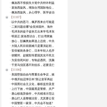
· 佩洛西不惜损失大笔中共特许利益
· 裴洛西旋风，增加台湾国际地位，
· 佩洛西旋风，从心理学、医学诊治
【11107】
· 以中共的恶习，佩罗西来台可能是
· 二舅问题在哪?会笑掉国外、海外
· 毛泽东的徒子徒孙又出来学毛泽东
· 明居正:裴洛西访台，打台湾牌施
· 放心，彭姵奥如果选上总统，中共
· 大陆人民目前困难只是重演起初，
· 安倍被刺杀身亡，日本年轻人也开
· 胡耀邦、赵紫阳等爱国其实不民主
· 为安倍死叫好，专制必愚民、洗脑
· 千里马倪匡遇不到伯乐，还要流亡
【11106】
· 美国堕胎自由与尊重生命争议，掀
· 中俄开始忌惮日本?美让皇军再起
· 中国黑社会主义化，极权监控及贫
· 上行下效，中国最黑是警察、共产
· 唐山桉诡异操作，中共精准示范让
· 唐山打人该整顿治安，尤其要公安
· 中国警匪一家亲，中共会不知道?