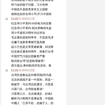
· 反韩闹剧是中国文化的无逻辑显现
· 特习会的面子问题，习大伤神
· 中国也不是权贵资本主义国家
· 南韩也在怀念邓小平(不只中国有
【紀錄35-20161213】
· 纪念邓小平系列-64开枪为何还要
· 纪念邓小平系列-韬光养晦得失盘
· 邓小平逝世20周年功过评说
· 毛左要的是权利争夺，不是真毛泽
· 右撇子连家务事都可盖高楼
· 赵小兰也是文革受难家属，却没斯
· 纪念南京屠杀80周年，准备打台湾
· 中国空气污染比想象更严重
· 盼武统台湾?还是盼望破局?
· 西方观点:希特勒等同毛泽东、蒋
【紀錄34-20161120】
· 台湾长老教会反对蒋经国(同为基
· 北京的底线不是一中原则，而是一
· 陈破空：与台湾总统通话，川普是
· 川菜门后，台湾前途看涨?
· 川普胃口大，北京难满足，好戏4
· 解析冯小刚我不是潘金莲，中国政
· 中國人「己所不欲，勿施于人」的