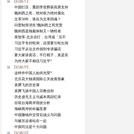
【紀錄21】
· 中国打压，重蹈李登辉获高票支持
· 魏则西之死，绝对权力绝对腐化
· 文革50年，谁在为文革招魂？
· 问责制突消失?魏则西之死究责
· 魏则西是独裁体制又一牺牲者
· 美智库-北京击打，台湾成「压不
· 习近平专封蛇洞，还需要引蛇出洞
· 习近平从论文作假到专讲骗话
· 要大家讲真话，不打棍子，真是笑
· 为何大家不相信习近平?
【紀錄20】
· 这样作中国人如何光荣?
· 北京花大钱请国际公关改善形象
· 袁腾飞的历史课
· 袁腾飞谈中国人宗教信仰
· 历史虚无主义与戚本禹回忆录
· 目前台海两岸现状分析
· 海峡两岸的诈骗竞赛
· 中国撒钱外交背后涵义与问题
· 与被压迫者站在一起
· 中国司法是个大问题
【紀錄19】