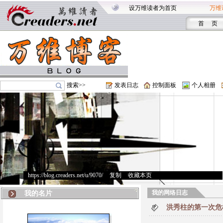
设万维读者为首页
万维
首 页
搜索>>
发表日志
控制面板
个人相册
https://blog.creaders.net/u/9070/
>
复制
>
收藏本页
我的网络日志
我的名片
洪秀柱的第一次危