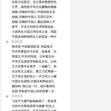
· 向权力说真话，北大退休教授郑也
· 方芳、姚明是中华文化薰陶的精緻
· 柏杨-丑陋的中国人:中国传统文化
· 柏杨-丑陋的中国人:五四已百年，
· 柏杨-丑陋的中国人:酱缸国病人不
· 春节，中共又利用台湾明星统战，
· 小国夹在大国之间生存之道，弱国
· 中国及纳粹御用文人的恶是一种什
【11012】
· 林语堂:中国最底阶层, 利益每天
· 中共军事提升大外宣，刺激美、日
· 明居正:中共对美国、日本毫无办
· 中华文化就是专制奴化文化，让你
· 王力宏事件近尾声，一场豪门、高
· 从女性主义观点，看王力宏离婚一
· 王力宏从龙的传人一夕之间人人喊
· 中国文化逻辑:灾难没有降临自己
· 颜纯钩: 我们这一代，或许看得到
· 反驳:专制是中国人民的需要一文
【11011】
· 习近平大撒币缺钱缺疯了，割韭菜
· 为何中共尊称苏联为俄爹?历史上