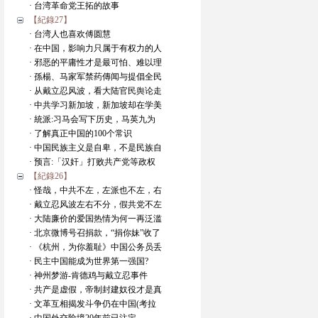
· 台湾革命党王拓的故事
【紀錄27】
· 台湾人也喜欢傅圆慧
· 在中国，影响力只属于有权力的人
· 邪恶的平庸性才是最可怕、难以理
· 孫楊、马家军禁药傳闻与提倡全民
· 从戴立忍风波，看大陆官民舆论走
· 中共学习新加坡，新加坡却在学美
· 統派:习马会写下历史，马英九为
· 了解真正中国的100个常识
· 中国民族主义是自卑，不是民族自
· 预言:「汉奸」打败共产党等政权
【紀錄26】
· 怪哉，中共不左，左派也不左，右
· 戴立忍风波左右不分，假共党不左
· 大陆廉价的爱国热情为何一再泛滥
· 北京微博号召捐款，“捐你妹”收了
· 《杭州，为你羞耻》中国公务员丢
· 民主中国能成为世界第一强国?
· 神州梦游-肯德鸡与戴立忍事件
· 共产是虚假，帝制封建奴役才是真
· 文革互相揭发斗争仍在中国(考拉