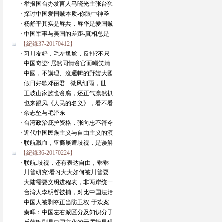
· 举报国台办发言人马晓光主张台独
· 探讨中国爱国贼本质-你眼中神圣
· 杨舒平其实是辱共，辱华是爱国贼
· 中国军事与美国的差距-真相总是
【紀錄37-20170412】
· 习川友好，毛左尴尬，反扑?不只
· 中国奇迹: 居然同情贪官而嘲笑清
· 中國，不講理、沒邏輯的野蠻大國
· 假日好歌邓丽君 - 微风细雨，世
· 王岐山家族也贪腐，还正气凛然抓
· 也来跟风《人民的名义》，看不看
· 余志坚与毛泽东
· 台湾政治庇护资格，张向忠不符今
· 近代中国民族主义与自由主义的演
· 联航溅血，亚裔屡遭歧视，是误解
【紀錄36-20170224】
· 联航:歧视，还有表达自由，乖乖
· 川普研究:看习大大如何被川普耍
· 大陆需要文明进程表，非两岸统一
· 台湾人李明哲被捕，对比中国法治
· 中国人被剥夺正当防卫权-于欢案
· 秦晖：中国左右派区分及知识分子