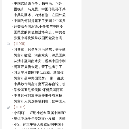
· 中国式阶级斗争，独尊毛、习外，
· 孟晚舟、马克思、中国传统孙子兵
· 中共洗脑术，内外有别，在国外孟
· 中国为何就是赢不了美国？中国共
· 拜登联合国演说:不寻求与中国冷
· 国民党的价值胜过塔利班，中共会
· 张亚中等统派掌权国民党及台湾，
【11008】
· 习共富，只是学习毛泽东，甚至薄
· 阿富汗撤退、河南水灾，深思国家
· 从清末至河南水灾，观察中国专制
· 阿富汗局势未定，普丁也出手了，
· 习近平只锁国?要以西藏、新疆模
· 阿富汗是中共国恶梦?一带一路成
· 中共炒作阿富汗撤军及弃台论，引
· 学爱国五毛爱美国:评析美国阿富
· 中共炒作阿富汗反美事件有三招，
· 阿富汗人民选择塔利班，如中国人
【11007】
· 小S事件，证明小粉红直属中南海?
· 奥运中华千年专制文化发威，天朝
· 小S、孙大午等人失败证明中国千