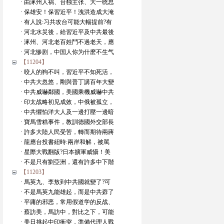
· 由涿州人祸、台独主张、大一统思
· 保雄安！保習近平！洩洪造成大淹
· 有人說:习共攻台可能大幅提前?有
· 河北水災後，給習近平及中共最後
· 涿州、河北老百姓鬥不過老天，應
· 河北惨剧，中国人你为什麽不生气
【11204】
· 咬人的狗不叫，習近平不知死活，
· 中共大忽悠，剛與普丁講百年大變
· 中共威嚇鄰國，美國乘機威嚇中共
· 印太战略初见成效，中俄被孤立，
· 中共懼怕洋大人及一邊打壓一邊暗
· 寶馬雪糕事件，教訓德國外交部長
· 許多大陸人民受苦，轉而期待兩蔣
· 龍應台投書紐時:兩岸和解，被罵
· 星際大戰翻版?日本擴軍威懾！美
· 不是只有劉亞洲，還有許多中下階
【11203】
· 馬英九、李敖到中共國就變了?可
· 不是馬英九能雄起，而是中共孬了
· 平庸的邪恶，常用假道学的反战、
· 蔡訪美，馬訪中，對比之下，可能
· 美日挑起中印衝突，準備代理人戰