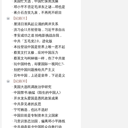
· 美国忙大选，中国忙抹黑洗脑
· 邓小平不否定毛泽东之谜—邓也是
· 蒋介石含笑九泉，不再死不瞑目
【紀錄31】
· 厘清日渐风起云涌的两岸关系
· 洪习会11月初登场，习近平亲自出
· 李安成功之道:拍电影挑战自我，
· 中共「五毛党2.0」进化版
· 本拉登说中国是世界上唯一惹不起
· 蔡英文打太极，应对中国压力
· 蔡英文与柯林顿一样，伤了中共玻
· 玩中国特色，却要国际一视同仁?-
· 别把中国问题推给共产主义
· 百年中国，上还是皇帝，下还是义
【紀錄30】
· 美国大选民调政治学研究
· 中国禁书:杨猛《陌生的中国人》
· 开水龙头爱国是愚民政策成果
· 中共异见者的反思
· 宁可贿选，也比不选好
· 中国目前是专制资本主义国家
· 习意识形态治国，偏离邓小平路线
· 中共崩盘前夕中国民众自救行动