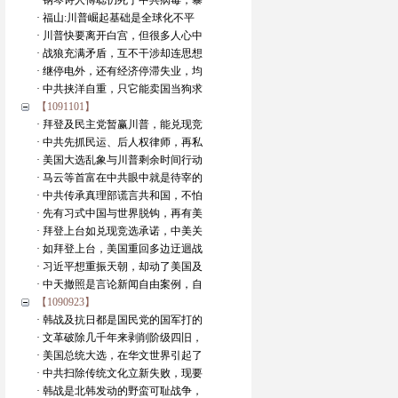
· 钢琴诗人傅聪仍死于中共病毒，暴
· 福山:川普崛起基础是全球化不平
· 川普快要离开白宫，但很多人心中
· 战狼充满矛盾，互不干涉却连思想
· 继停电外，还有经济停滞失业，均
· 中共挟洋自重，只它能卖国当狗求
【1091101】
· 拜登及民主党暂赢川普，能兑现竞
· 中共先抓民运、后人权律师，再私
· 美国大选乱象与川普剩余时间行动
· 马云等首富在中共眼中就是待宰的
· 中共传承真理部谎言共和国，不怕
· 先有习式中国与世界脱钩，再有美
· 拜登上台如兑现竞选承诺，中美关
· 如拜登上台，美国重回多边迂迴战
· 习近平想重振天朝，却动了美国及
· 中天撤照是言论新闻自由案例，自
【1090923】
· 韩战及抗日都是国民党的国军打的
· 文革破除几千年来剥削阶级四旧，
· 美国总统大选，在华文世界引起了
· 中共扫除传统文化立新失败，现要
· 韩战是北韩发动的野蛮可耻战争，