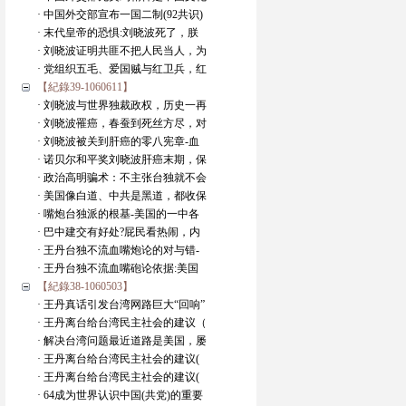
· 中国外交部宣布一国二制(92共识)
· 末代皇帝的恐惧:刘晓波死了，朕
· 刘晓波证明共匪不把人民当人，为
· 党组织五毛、爱国贼与红卫兵，红
【紀錄39-1060611】
· 刘晓波与世界独裁政权，历史一再
· 刘晓波罹癌，春蚕到死丝方尽，对
· 刘晓波被关到肝癌的零八宪章-血
· 诺贝尔和平奖刘晓波肝癌末期，保
· 政治高明骗术：不主张台独就不会
· 美国像白道、中共是黑道，都收保
· 嘴炮台独派的根基-美国的一中各
· 巴中建交有好处?屁民看热闹，内
· 王丹台独不流血嘴炮论的对与错-
· 王丹台独不流血嘴砲论依据:美国
【紀錄38-1060503】
· 王丹真话引发台湾网路巨大“回响”
· 王丹离台给台湾民主社会的建议（
· 解决台湾问题最近道路是美国，屡
· 王丹离台给台湾民主社会的建议(
· 王丹离台给台湾民主社会的建议(
· 64成为世界认识中国(共党)的重要