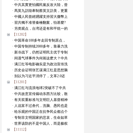
· 中共其實更怕國民黨反攻大陸，曾
· 馬英九訪陸牽制蔡英文訪美，更重
· 中國人民曾經踴躍支持習大撒幣上
· 習共獨不准替秦檜翻案，怕甚麼?
· 另类观点，台湾还是有和平统一的
【11202】
· 中国革命100多年走回专制原点，
· 中国专制持续2000多年，靠暴力洗
· 新冷战下，仍然证明民主优于专制
· 间谍气球事件为何闹这麽大？中共
· 满江红等电影确实是为政治宣传洗
· 历史会证明张艺谋满江红是思想脑
· 别以为习近平消停了，文革2.0还
【11201】
· 满江红与流浪地球2突破不了中共
· 中共故意宣传煽动东西方比较，散
· 有关双重标准与文明巨人基督精神
· 人说富不过叁代，洗脑、愚民也是
· 给乐观的中国正在抗争民众都点个
· 专制非文明国家的悲哀，生命如草
· 世界该防的不是中国人，而是极权
【11112】