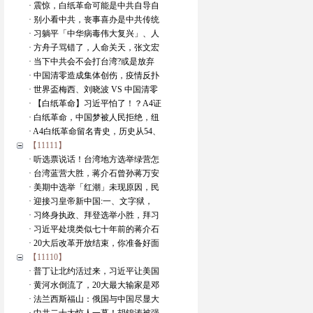
· 震惊，白纸革命可能是中共自导自
· 别小看中共，丧事喜办是中共传统
· 习躺平「中华病毒伟大复兴」、人
· 方舟子骂错了，人命关天，张文宏
· 当下中共会不会打台湾?或是放弃
· 中国清零造成集体创伤，疫情反扑
· 世界盃梅西、刘晓波 VS 中国清零
· 【白纸革命】习近平怕了！？A4证
· 白纸革命，中国梦被人民拒绝，纽
· A4白纸革命留名青史，历史从54、
【11111】
· 听选票说话！台湾地方选举绿营怎
· 台湾蓝营大胜，蒋介石曾孙蒋万安
· 美期中选举「红潮」未现原因，民
· 迎接习皇帝新中国:一、文字狱，
· 习终身执政、拜登选举小胜，拜习
· 习近平处境类似七十年前的蒋介石
· 20大后改革开放结束，你准备好面
【11110】
· 普丁让北约活过来，习近平让美国
· 黄河水倒流了，20大最大输家是邓
· 法兰西斯福山：俄国与中国尽显大