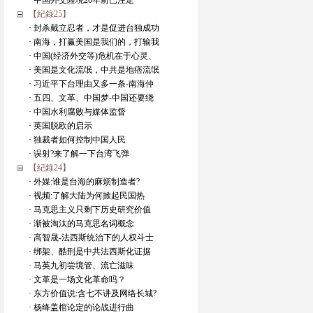
· 中国外交险境20年前已注定
【紀錄25】
· 封杀戴立忍者，才是促进台独成功
· 南海，打赢美国是我们的，打输我
· 中国(经济外交等)危机在于心灵、
· 美国是文化流氓，中共是地痞流氓
· 习近平下台理由又多一条-南海仲
· 五四、文革、中国梦-中国还要绕
· 中国水利腐败与媒体监督
· 英国脱欧的启示
· 独裁者如何控制中国人民
· 误射?来了解一下台湾飞弹
【紀錄24】
· 外媒:谁是台海的麻烦制造者?
· 视频:了解大陆为何掀起民国热
· 马克思主义只剩下历史研究价值
· 渐被淘汰的马克思名词概念
· 高智晟-法西斯统治下的人权斗士
· 绑架、酷刑是中共法西斯化证据
· 马英九初尝境管、流亡滋味
· 文革是一场文化革命吗？
· 东方价值说:含七不讲及网络长城?
· 杨绛盖棺论定的论战进行曲