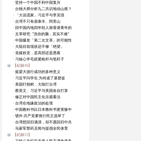
· 坚持一个中国不利中国复兴
· 台独大师分析九二共识地动山摇？
· 「大说谎家」习近平与李克强
· 台湾不只有鼎泰丰、阿里山
· 回中国内地四年轻人致香港青年的
· 文革研究: ”洗你的脑，其实不难”
· 中国爆发「第二次文革」的可能性
· 大陆目前现状还不够「绝望」
· 党媒姓党，是高招还是愚着
· 习核心学毛抓紧枪杆与笔杆子
【紀錄16】
· 挺梁大游行成功的多种意义
· 习近平问学生:为何成了基督徒
· 美国打朝鲜，大陆打台湾
· 蔡英文、习近平与美国各自打算
· 修正对中国民主化乐观看法
· 台湾在地缘政治的处境
· 中国教科书比日本教科书更害惨中
· 號外:共产党要推行民主选举了
· 台湾想回归满清，却不愿回归中共
· 马家军禁药丑闻与提倡全民体育
【紀錄15】