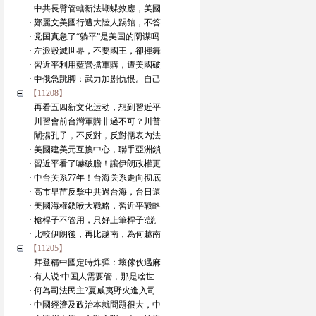
· 中共長臂管轄新法蝴蝶效應，美國
· 鄭麗文美國行遭大陸人踢館，不答
· 党国真急了“躺平”是美国的阴谋吗
· 左派毀滅世界，不要國王，卻揮舞
· 習近平利用藍營擋軍購，遭美國破
· 中俄急跳脚：武力加剧仇恨。自己
【11208】
· 再看五四新文化运动，想到習近平
· 川習會前台灣軍購非過不可？川普
· 闡揚孔子，不反對，反對儒表內法
· 美國建美元互換中心，聯手亞洲鎖
· 習近平看了嚇破膽！讓伊朗政權更
· 中台关系77年！台海关系走向彻底
· 高市早苗反擊中共過台海，台日還
· 美國海權鎖喉大戰略，習近平戰略
· 槍桿子不管用，只好上筆桿子?謊
· 比較伊朗後，再比越南，為何越南
【11205】
· 拜登稱中國定時炸彈：壞傢伙遇麻
· 有人说:中国人需要管，那是啥世
· 何為司法民主?夏威夷野火進入司
· 中國經濟及政治本就問題很大，中