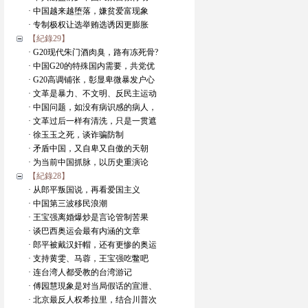
· 中国越来越堕落，嫌贫爱富现象
· 专制极权让选举贿选诱因更膨胀
【紀錄29】
· G20现代朱门酒肉臭，路有冻死骨?
· 中国G20的特殊国内需要，共党优
· G20高调铺张，彰显卑微暴发户心
· 文革是暴力、不文明、反民主运动
· 中国问题，如没有病识感的病人，
· 文革过后一样有清洗，只是一贯遮
· 徐玉玉之死，谈诈骗防制
· 矛盾中国，又自卑又自傲的天朝
· 为当前中国抓脉，以历史重演论
【紀錄28】
· 从郎平叛国说，再看爱国主义
· 中国第三波移民浪潮
· 王宝强离婚爆炒是言论管制苦果
· 谈巴西奥运会最有内涵的文章
· 郎平被戴汉奸帽，还有更惨的奥运
· 支持黄雯、马蓉，王宝强吃鳖吧
· 连台湾人都受教的台湾游记
· 傅园慧現象是对当局假话的宣泄、
· 北京最反人权希拉里，结合川普次