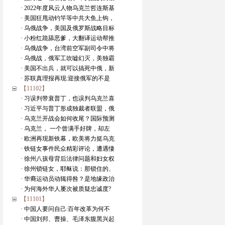
· 2022年度风云人物乌克兰哲连斯基
· 美国狂甩动钓竿等中共大鱼上钩，
· 乌俄战争，美国及俄罗斯战略目标
· 小粉红跪舔恶爹，大翻译运动帮推
· 乌俄战争，台湾前空军副司令中将
· 乌俄战，俄军工吹嘘幻灭，美独霸
· 美国不出兵，就可以搞死中俄，新
· 苏联真理报再现:迎接俄军的不是
【11102】
· 习误判带衰普丁，也误判乌克兰喜
· 习近平与普丁形成独裁者联盟，俄
· 乌克兰开战会如何收尾？国际预测
· 乌克兰， 一个曾满手好牌，却左
· 欧洲再现新铁幕，欧美将力挺乌克
· 铁链女事件民众精彩评论，遭遇悽
· 徐州八孩母背后法律问题和妇女权
· 徐州锁链女，耶稣说：那锁住的、
· 华裔运动员动辄得咎？是地缘政治
· 为何海外华人屡次被质疑忠诚度?
【11101】
· 中国人要问自己:百年改革为何不
· 中国刘邦、曹操、毛泽东腹黑兴起