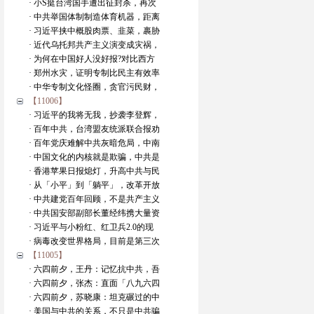
· 小S挺台湾国手遭出征封杀，再次
· 中共举国体制制造体育机器，距离
· 习近平挟中概股肉票、韭菜，裹胁
· 近代乌托邦共产主义演变成灾祸，
· 为何在中国好人没好报?对比西方
· 郑州水灾，证明专制比民主有效率
· 中华专制文化怪圈，贪官污民财，
【11006】
· 习近平的我将无我，抄袭李登辉，
· 百年中共，台湾盟友统派联合报劝
· 百年党庆难解中共灰暗危局，中南
· 中国文化的内核就是欺骗，中共是
· 香港苹果日报熄灯，升高中共与民
· 从「小平」到「躺平」，改革开放
· 中共建党百年回顾，不是共产主义
· 中共国安部副部长董经纬携大量资
· 习近平与小粉红、红卫兵2.0的现
· 病毒改变世界格局，目前是第三次
【11005】
· 六四前夕，王丹：记忆抗中共，吾
· 六四前夕，张杰：直面「八九六四
· 六四前夕，苏晓康：坦克碾过的中
· 美国与中共的关系，不只是中共骗