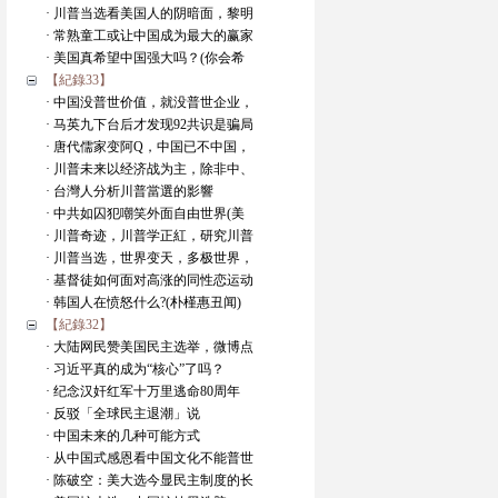
· 川普当选看美国人的阴暗面，黎明
· 常熟童工或让中国成为最大的赢家
· 美国真希望中国强大吗？(你会希
【紀錄33】
· 中国没普世价值，就没普世企业，
· 马英九下台后才发现92共识是骗局
· 唐代儒家变阿Q，中国已不中国，
· 川普未来以经济战为主，除非中、
· 台灣人分析川普當選的影響
· 中共如囚犯嘲笑外面自由世界(美
· 川普奇迹，川普学正紅，研究川普
· 川普当选，世界变天，多极世界，
· 基督徒如何面对高涨的同性恋运动
· 韩国人在愤怒什么?(朴槿惠丑闻)
【紀錄32】
· 大陆网民赞美国民主选举，微博点
· 习近平真的成为“核心”了吗？
· 纪念汉奸红军十万里逃命80周年
· 反驳「全球民主退潮」说
· 中国未来的几种可能方式
· 从中国式感恩看中国文化不能普世
· 陈破空：美大选今显民主制度的长