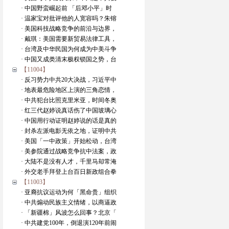
· 中国野蛮崛起前 「后邓小平」时
· 温家宝对批评他的人宽容吗？朱镕
· 美国科技战略竞争的前沿与边界，
· 戴琪：美国需要新贸易法律工具，
· 台湾及中华民国为何成为中美斗争
· 中国又成类清末极权锁国之势，台
【11004】
· 反习势力中共20大决战，习近平中
· 地表最危险地区上演的三角恋情，
· 中共犯台比照克里米亚，时间冬奥
· 红三代赵婷说真话伤了中国玻璃心
· 中国用行动证明赵婷说的话是真的
· 封杀左派电影无依之地，证明中共
· 美国「一中政策」开始松动，台湾
· 美参院通过战略竞争抗中法案，政
· 大陆不是没有人才，千里马却常淹
· 外交老手拜登上台百日新政组合拳
【11003】
· 亚裔抗议运动为何「黑命贵」组织
· 中共煽动民族主义情绪，以商逼政
· 「新疆棉」风波怎么回事？北京「
· 中共建党100年，倒退演120年前闹