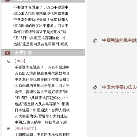
· 不要讓李嘉誠跑了，0915不要讓中
· 0915出入境新規就像現代黑奴無形
· 中共為什麼仇恨美國？你知我知大
· 0915倒退的速度出乎想象，习近平
· 為何川普總說習近平是好朋友?關
· 9月15日中共國正式西朝鮮化，中
中國輿論的民主討
· 造謠?還是國內及共黨專業?中網瘋
分类目录
【2026】
· 不要讓李嘉誠跑了，0915不要讓中
· 0915出入境新規就像現代黑奴無形
· 中共為什麼仇恨美國？你知我知大
· 0915倒退的速度出乎想象，习近平
中国大使要13亿
· 為何川普總說習近平是好朋友?關
· 9月15日中共國正式西朝鮮化，中
· 造謠?還是國內及共黨專業?中網瘋
· 日本強震！中國崩潰：台灣人捐款
· 20大靠張幼俠?習近平21大難連任
· 中國2.2億人躺平、靜默革命？經
【每月聖經文】
· 明朝或清朝，中共將怎樣模式解體