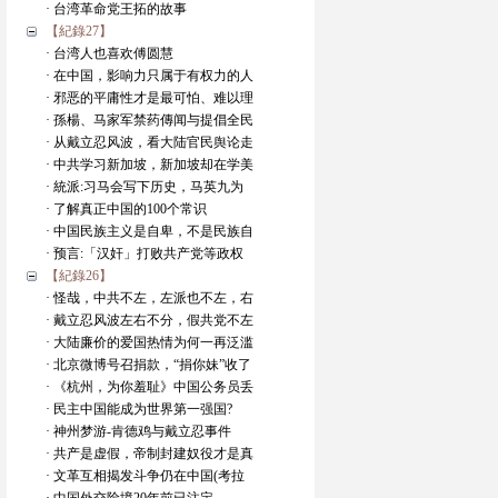
· 台湾革命党王拓的故事
【紀錄27】
· 台湾人也喜欢傅圆慧
· 在中国，影响力只属于有权力的人
· 邪恶的平庸性才是最可怕、难以理
· 孫楊、马家军禁药傳闻与提倡全民
· 从戴立忍风波，看大陆官民舆论走
· 中共学习新加坡，新加坡却在学美
· 統派:习马会写下历史，马英九为
· 了解真正中国的100个常识
· 中国民族主义是自卑，不是民族自
· 预言:「汉奸」打败共产党等政权
【紀錄26】
· 怪哉，中共不左，左派也不左，右
· 戴立忍风波左右不分，假共党不左
· 大陆廉价的爱国热情为何一再泛滥
· 北京微博号召捐款，“捐你妹”收了
· 《杭州，为你羞耻》中国公务员丢
· 民主中国能成为世界第一强国?
· 神州梦游-肯德鸡与戴立忍事件
· 共产是虚假，帝制封建奴役才是真
· 文革互相揭发斗争仍在中国(考拉