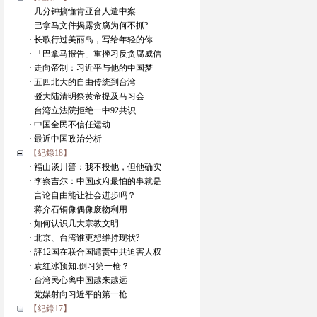
· 几分钟搞懂肯亚台人遣中案
· 巴拿马文件揭露贪腐为何不抓?
· 长歌行过美丽岛，写给年轻的你
· 「巴拿马报告」重挫习反贪腐威信
· 走向帝制：习近平与他的中国梦
· 五四北大的自由传统到台湾
· 驳大陆清明祭黄帝提及马习会
· 台湾立法院拒绝一中92共识
· 中国全民不信任运动
· 最近中国政治分析
【紀錄18】
· 福山谈川普：我不投他，但他确实
· 李察吉尔：中国政府最怕的事就是
· 言论自由能让社会进步吗？
· 蒋介石铜像偶像废物利用
· 如何认识几大宗教文明
· 北京、台湾谁更想维持现状?
· 評12国在联合国谴责中共迫害人权
· 袁红冰预知:倒习第一枪？
· 台湾民心离中国越来越远
· 党媒射向习近平的第一枪
【紀錄17】