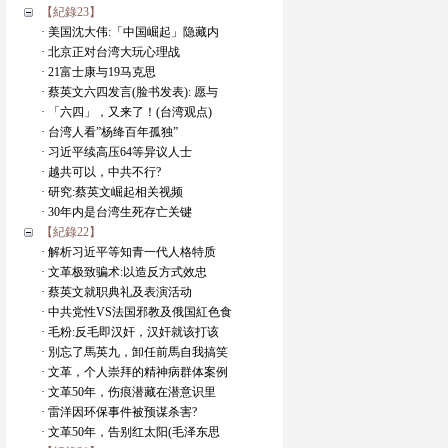
【紀錄23】
· 美国沈大伟:「中国崛起」隐藏内
· 北京正对台湾大玩心理战
· 21富士康与19马克思
· 蔡英文六四发言(脸书发表): 愿与
· 「六四」，又来了！(台湾观点)
· 台湾人看”杨绛百年孤独”
· 习近平续高压64等异议人士
· 越共可以，中共不行?
· 研究:蔡英文崛起相关视频
· 30年内是台湾生死存亡关键
【紀錄22】
· 解析习近平等知青一代人格特质
· 文革极致骗术:以造反方式效忠
· 蔡英文就职典礼及表演活动
· 中共党性VS法国邪教及俄国紅色食
· 毛粉:反毛即汉奸，汉奸就该打该
· 別忘了馬英九，卸任前馬自我搞笑
· 文革，个人崇拜的精神病群体案例
· 文革50年，伤痕潜藏在潜意识里
· 雷洋因环保事件被预谋杀害?
· 文革50年，告别红太阳(毛泽东思