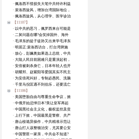
· 佩洛西不惜损失大笔中共特许利益
· 裴洛西旋风，增加台湾国际地位，
· 佩洛西旋风，从心理学、医学诊治
【11107】
· 以中共的恶习，佩罗西来台可能是
· 二舅问题在哪?会笑掉国外、海外
· 毛泽东的徒子徒孙又出来学毛泽东
· 明居正:裴洛西访台，打台湾牌施
· 放心，彭姵奥如果选上总统，中共
· 大陆人民目前困难只是重演起初，
· 安倍被刺杀身亡，日本年轻人也开
· 胡耀邦、赵紫阳等爱国其实不民主
· 为安倍死叫好，专制必愚民、洗脑
· 千里马倪匡遇不到伯乐，还要流亡
【11106】
· 美国堕胎自由与尊重生命争议，掀
· 中俄开始忌惮日本?美让皇军再起
· 中国黑社会主义化，极权监控及贫
· 上行下效，中国最黑是警察、共产
· 唐山桉诡异操作，中共精准示范让
· 唐山打人该整顿治安，尤其要公安
· 中国警匪一家亲，中共会不知道?