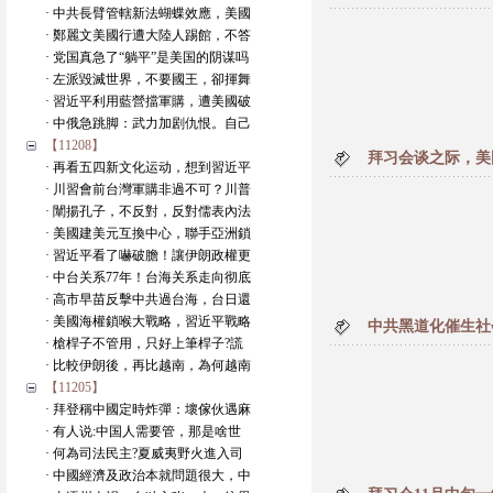
· 中共長臂管轄新法蝴蝶效應，美國
· 鄭麗文美國行遭大陸人踢館，不答
· 党国真急了“躺平”是美国的阴谋吗
· 左派毀滅世界，不要國王，卻揮舞
· 習近平利用藍營擋軍購，遭美國破
· 中俄急跳脚：武力加剧仇恨。自己
【11208】
拜习会谈之际，美
· 再看五四新文化运动，想到習近平
· 川習會前台灣軍購非過不可？川普
· 闡揚孔子，不反對，反對儒表內法
· 美國建美元互換中心，聯手亞洲鎖
· 習近平看了嚇破膽！讓伊朗政權更
· 中台关系77年！台海关系走向彻底
· 高市早苗反擊中共過台海，台日還
· 美國海權鎖喉大戰略，習近平戰略
中共黑道化催生社
· 槍桿子不管用，只好上筆桿子?謊
· 比較伊朗後，再比越南，為何越南
【11205】
· 拜登稱中國定時炸彈：壞傢伙遇麻
· 有人说:中国人需要管，那是啥世
· 何為司法民主?夏威夷野火進入司
· 中國經濟及政治本就問題很大，中