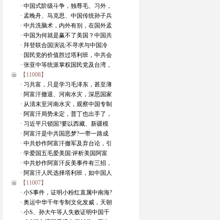
· 中国式阶级斗争，独尊毛、习外，
· 孟晚舟、马克思、中国传统孙子兵
· 中共洗脑术，内外有别，在国外孟
· 中国为何就是赢不了美国？中国共
· 拜登联合国演说:不寻求与中国冷
· 国民党的价值胜过塔利班，中共会
· 张亚中等统派掌权国民党及台湾，
【11008】
· 习共富，只是学习毛泽东，甚至薄
· 阿富汗撤退、河南水灾，深思国家
· 从清末至河南水灾，观察中国专制
· 阿富汗局势未定，普丁也出手了，
· 习近平只锁国?要以西藏、新疆模
· 阿富汗是中共国恶梦?一带一路成
· 中共炒作阿富汗撤军及弃台论，引
· 学爱国五毛爱美国:评析美国阿富
· 中共炒作阿富汗反美事件有三招，
· 阿富汗人民选择塔利班，如中国人
【11007】
· 小S事件，证明小粉红直属中南海?
· 奥运中华千年专制文化发威，天朝
· 小S、孙大午等人失败证明中国千