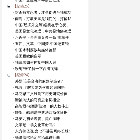
· 中国外交险境20年前已注定
【紀錄25】
· 封杀戴立忍者，才是促进台独成功
· 南海，打赢美国是我们的，打输我
· 中国(经济外交等)危机在于心灵、
· 美国是文化流氓，中共是地痞流氓
· 习近平下台理由又多一条-南海仲
· 五四、文革、中国梦-中国还要绕
· 中国水利腐败与媒体监督
· 英国脱欧的启示
· 独裁者如何控制中国人民
· 误射?来了解一下台湾飞弹
【紀錄24】
· 外媒:谁是台海的麻烦制造者?
· 视频:了解大陆为何掀起民国热
· 马克思主义只剩下历史研究价值
· 渐被淘汰的马克思名词概念
· 高智晟-法西斯统治下的人权斗士
· 绑架、酷刑是中共法西斯化证据
· 马英九初尝境管、流亡滋味
· 文革是一场文化革命吗？
· 东方价值说:含七不讲及网络长城?
· 杨绛盖棺论定的论战进行曲