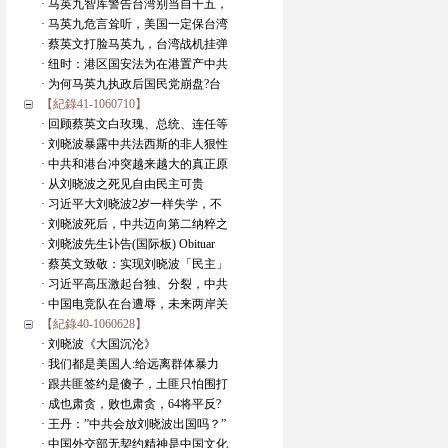
· 马英九智库警告台湾别当自干五，
· 马英九危言耸听，美国一定保台湾
· 蔡英文打脸马英九，台湾战机挂弹
· 纽时：港区国安法为在港置产中共
· 为何马英九执政后国民党崩盘?台
【紀錄41-1060710】
· 回顾蔡英文白玫瑰、总统、连任等
· 刘晓波暴露中共法西斯的非人狠性
· 中共和港台冲突越来越大的真正原
· 从刘晓波之死见自由民主可贵
· 习近平大刘晓波2岁一样失学，不
· 刘晓波死后，中共迈向第二纳粹之
· 刘晓波先生讣告(国际板) Obituar
· 蔡英文致敬：实现刘晓波「民主」
· 习近平高压激起台独、分裂，中共
· 中国电竞队在台遭辱，未来两岸关
【紀錄40-1060628】
· 刘晓波《大国沉沦》
· 我们都是美国人:给远离群体暴力
· 跟共匪签约是傻子，土匪只怕围打
· 成也肃贪，败也肃贪，64将平反?
· 王丹：”中共会放刘晓波出国吗？”
· 中国外交部无契约精神是中国文化