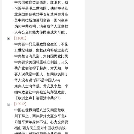
· 中共国教育类法西斯、红卫兵，残
· 习近平是毛二世治国，他的举动及
· 北京战略藐视对手＆制造冲突升高
· 美中阿拉斯加激烈交锋，因习皇帝
· 为何中共惹祸，演变成华人亚裔挡
· 人有公义的能力使民主成为可能，
【11001】
· 中共百年只见暴政野蛮生长，不见
· 21世纪独裁、集权政府将成过去式
· 中共禁台湾凤梨，为何国民党比民
· 中共要求美国尊重核心利益，却又
· 共产党靠笔桿子起家，对无知、单
· 要人说我是中国人，如同欺负阿Q
· 华人没有说"我不是中国人&q
· 亲共人士向华强、黄安及李敖、李
· 缅甸政变让中共被迫与拜登政府、
· 【欧洲之声】请看清中共(ZT)
【10912】
· 中国在世界四通八达又四面楚歌
· 川下拜上，两岸牌烽火至少平息4
· 习近平新年身体不佳、心力交瘁要
· 福山:西方民主面对中国极权挑战