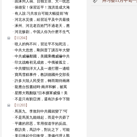
拜习会11月中旬
· 由涿州人祸、台独主张、大一统思
· 保雄安！保習近平！洩洪造成大淹
· 有人說:习共攻台可能大幅提前?有
· 河北水災後，給習近平及中共最後
· 涿州、河北老百姓鬥不過老天，應
· 河北惨剧，中国人你为什麽不生气
【11204】
· 咬人的狗不叫，習近平不知死活，
· 中共大忽悠，剛與普丁講百年大變
· 中共威嚇鄰國，美國乘機威嚇中共
· 印太战略初见成效，中俄被孤立，
· 中共懼怕洋大人及一邊打壓一邊暗
· 寶馬雪糕事件，教訓德國外交部長
· 許多大陸人民受苦，轉而期待兩蔣
· 龍應台投書紐時:兩岸和解，被罵
· 星際大戰翻版?日本擴軍威懾！美
· 不是只有劉亞洲，還有許多中下階
【11203】
· 馬英九、李敖到中共國就變了?可
· 不是馬英九能雄起，而是中共孬了
· 平庸的邪恶，常用假道学的反战、
· 蔡訪美，馬訪中，對比之下，可能
· 美日挑起中印衝突，準備代理人戰