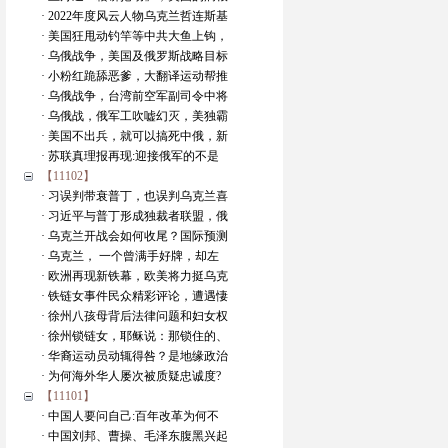
· 2022年度风云人物乌克兰哲连斯基
· 美国狂甩动钓竿等中共大鱼上钩，
· 乌俄战争，美国及俄罗斯战略目标
· 小粉红跪舔恶爹，大翻译运动帮推
· 乌俄战争，台湾前空军副司令中将
· 乌俄战，俄军工吹嘘幻灭，美独霸
· 美国不出兵，就可以搞死中俄，新
· 苏联真理报再现:迎接俄军的不是
【11102】
· 习误判带衰普丁，也误判乌克兰喜
· 习近平与普丁形成独裁者联盟，俄
· 乌克兰开战会如何收尾？国际预测
· 乌克兰， 一个曾满手好牌，却左
· 欧洲再现新铁幕，欧美将力挺乌克
· 铁链女事件民众精彩评论，遭遇悽
· 徐州八孩母背后法律问题和妇女权
· 徐州锁链女，耶稣说：那锁住的、
· 华裔运动员动辄得咎？是地缘政治
· 为何海外华人屡次被质疑忠诚度?
【11101】
· 中国人要问自己:百年改革为何不
· 中国刘邦、曹操、毛泽东腹黑兴起