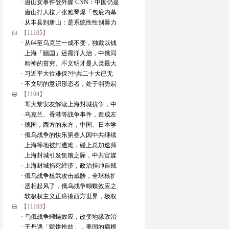
· 唐山女事件登外媒 CNN：中国仍是
· 唐山打人桉／张雅琴爆「包庇内幕
· 从丰县到唐山：是系统性性别暴力
【11105】
· 从64至乌克兰一成不变，独裁以钱
· 上海「牆国」还需洋人治，中俄同
· 精神的贫穷、不文明才是人类最大
· 习近平大位难保?中共二十大已无
· 不文明的意识形态者，处于弱势易
【1104】
· 哥大黎安友解读上海封城抗争，中
· 乌克兰、香港等战争事件，造成左
· 德国，西方的东方，中国、日本学
· 俄乌战争的快乐第叁人因中共继续
· 上海等地被封遭难，碰上总加速师
· 上海封城引发飢饿之际，中共官媒
· 上海封城掐死经济，政治挂帅自残
· 俄乌战争核武攻击威胁，全球核扩
· 丞相起风了，俄乌战争蝴蝶效应之
· 软极权主义正席捲西方世界，极权
【11103】
· 乌俄战争蝴蝶效应，改变地缘政治
· 王丹遇「鬆饼抢劫」，美国的病根