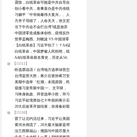
· 震惊，白纸革命可能是中共自导自
· 别小看中共，丧事喜办是中共传统
· 习躺平「中华病毒伟大复兴」、人
· 方舟子骂错了，人命关天，张文宏
· 当下中共会不会打台湾?或是放弃
· 中国清零造成集体创伤，疫情反扑
· 世界盃梅西、刘晓波 VS 中国清零
· 【白纸革命】习近平怕了！？A4证
· 白纸革命，中国梦被人民拒绝，纽
· A4白纸革命留名青史，历史从54、
【11111】
· 听选票说话！台湾地方选举绿营怎
· 台湾蓝营大胜，蒋介石曾孙蒋万安
· 美期中选举「红潮」未现原因，民
· 迎接习皇帝新中国:一、文字狱，
· 习终身执政、拜登选举小胜，拜习
· 习近平处境类似七十年前的蒋介石
· 20大后改革开放结束，你准备好面
【11110】
· 普丁让北约活过来，习近平让美国
· 黄河水倒流了，20大最大输家是邓
· 法兰西斯福山：俄国与中国尽显大