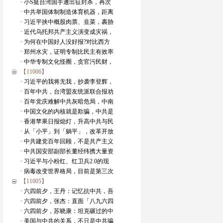
· 小S挺台湾国手遭出征封杀，再次
· 中共举国体制制造体育机器，距离
· 习近平挟中概股肉票、韭菜，裹胁
· 近代乌托邦共产主义演变成灾祸，
· 为何在中国好人没好报?对比西方
· 郑州水灾，证明专制比民主有效率
· 中华专制文化怪圈，贪官污民财，
【11006】
· 习近平的我将无我，抄袭李登辉，
· 百年中共，台湾盟友统派联合报劝
· 百年党庆难解中共灰暗危局，中南
· 中国文化的内核就是欺骗，中共是
· 香港苹果日报熄灯，升高中共与民
· 从「小平」到「躺平」，改革开放
· 中共建党百年回顾，不是共产主义
· 中共国安部副部长董经纬携大量资
· 习近平与小粉红、红卫兵2.0的现
· 病毒改变世界格局，目前是第三次
【11005】
· 六四前夕，王丹：记忆抗中共，吾
· 六四前夕，张杰：直面「八九六四
· 六四前夕，苏晓康：坦克碾过的中
· 美国与中共的关系，不只是中共骗