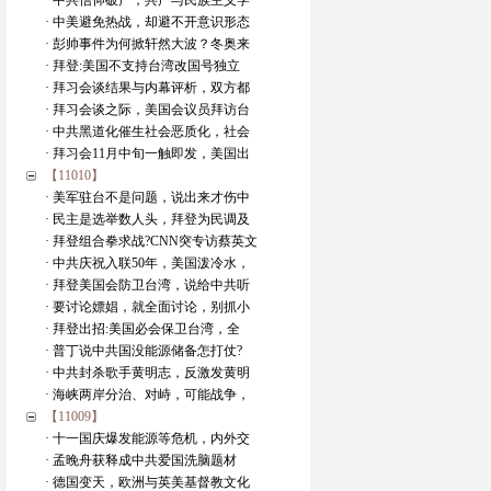
· 中共信仰破产，共产与民族主义学
· 中美避免热战，却避不开意识形态
· 彭帅事件为何掀轩然大波？冬奥来
· 拜登:美国不支持台湾改国号独立
· 拜习会谈结果与内幕评析，双方都
· 拜习会谈之际，美国会议员拜访台
· 中共黑道化催生社会恶质化，社会
· 拜习会11月中旬一触即发，美国出
【11010】
· 美军驻台不是问题，说出来才伤中
· 民主是选举数人头，拜登为民调及
· 拜登组合拳求战?CNN突专访蔡英文
· 中共庆祝入联50年，美国泼冷水，
· 拜登美国会防卫台湾，说给中共听
· 要讨论嫖娼，就全面讨论，别抓小
· 拜登出招:美国必会保卫台湾，全
· 普丁说中共国没能源储备怎打仗?
· 中共封杀歌手黄明志，反激发黄明
· 海峡两岸分治、对峙，可能战争，
【11009】
· 十一国庆爆发能源等危机，内外交
· 孟晚舟获释成中共爱国洗脑题材
· 德国变天，欧洲与英美基督教文化