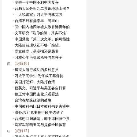
· 坚持一个中国不利中国复兴
· 台独大师分析九二共识地动山摇？
· 「大说谎家」习近平与李克强
· 台湾不只有鼎泰丰、阿里山
· 回中国内地四年轻人致香港青年的
· 文革研究: ”洗你的脑，其实不难”
· 中国爆发「第二次文革」的可能性
· 大陆目前现状还不够「绝望」
· 党媒姓党，是高招还是愚着
· 习核心学毛抓紧枪杆与笔杆子
【紀錄16】
· 挺梁大游行成功的多种意义
· 习近平问学生:为何成了基督徒
· 美国打朝鲜，大陆打台湾
· 蔡英文、习近平与美国各自打算
· 修正对中国民主化乐观看法
· 台湾在地缘政治的处境
· 中国教科书比日本教科书更害惨中
· 號外:共产党要推行民主选举了
· 台湾想回归满清，却不愿回归中共
· 马家军禁药丑闻与提倡全民体育
【紀錄15】