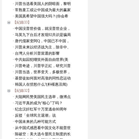
· 川普当选看美国人的阴暗面，黎明
· 常熟童工或让中国成为最大的赢家
· 美国真希望中国强大吗？(你会希
【紀錄33】
· 中国没普世价值，就没普世企业，
· 马英九下台后才发现92共识是骗局
· 唐代儒家变阿Q，中国已不中国，
· 川普未来以经济战为主，除非中、
· 台灣人分析川普當選的影響
· 中共如囚犯嘲笑外面自由世界(美
· 川普奇迹，川普学正紅，研究川普
· 川普当选，世界变天，多极世界，
· 基督徒如何面对高涨的同性恋运动
· 韩国人在愤怒什么?(朴槿惠丑闻)
【紀錄32】
· 大陆网民赞美国民主选举，微博点
· 习近平真的成为“核心”了吗？
· 纪念汉奸红军十万里逃命80周年
· 反驳「全球民主退潮」说
· 中国未来的几种可能方式
· 从中国式感恩看中国文化不能普世
· 陈破空：美大选今显民主制度的长