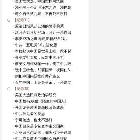
· 美国忙大选，中国忙抹黑洗脑
· 邓小平不否定毛泽东之谜—邓也是
· 蒋介石含笑九泉，不再死不瞑目
【紀錄31】
· 厘清日渐风起云涌的两岸关系
· 洪习会11月初登场，习近平亲自出
· 李安成功之道:拍电影挑战自我，
· 中共「五毛党2.0」进化版
· 本拉登说中国是世界上唯一惹不起
· 蔡英文打太极，应对中国压力
· 蔡英文与柯林顿一样，伤了中共玻
· 玩中国特色，却要国际一视同仁?-
· 别把中国问题推给共产主义
· 百年中国，上还是皇帝，下还是义
【紀錄30】
· 美国大选民调政治学研究
· 中国禁书:杨猛《陌生的中国人》
· 开水龙头爱国是愚民政策成果
· 中共异见者的反思
· 宁可贿选，也比不选好
· 中国目前是专制资本主义国家
· 习意识形态治国，偏离邓小平路线
· 中共崩盘前夕中国民众自救行动