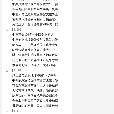
· 中共其實更怕國民黨反攻大陸，曾
· 馬英九訪陸牽制蔡英文訪美，更重
· 中國人民曾經踴躍支持習大撒幣上
· 習共獨不准替秦檜翻案，怕甚麼?
· 另类观点，台湾还是有和平统一的
【11202】
· 中国革命100多年走回专制原点，
· 中国专制持续2000多年，靠暴力洗
· 新冷战下，仍然证明民主优于专制
· 间谍气球事件为何闹这麽大？中共
· 满江红等电影确实是为政治宣传洗
· 历史会证明张艺谋满江红是思想脑
· 别以为习近平消停了，文革2.0还
【11201】
· 满江红与流浪地球2突破不了中共
· 中共故意宣传煽动东西方比较，散
· 有关双重标准与文明巨人基督精神
· 人说富不过叁代，洗脑、愚民也是
· 给乐观的中国正在抗争民众都点个
· 专制非文明国家的悲哀，生命如草
· 世界该防的不是中国人，而是极权
【11112】