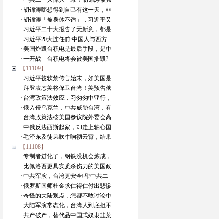
· 中共二十大惊人一幕！胡锦涛被强
· 胡锦涛哪想得到自己有这一天，韭
· 胡锦涛「被身体不适」，习近平又
· 习近平二十大报告了无新意，都是
· 习近平20大连任前:中国人与西方
· 美国炸毁台积电是最后手段，是中
· 一开战，台积电将会被美国摧毁?
【11109】
· 习近平被软禁传言始末，如美国是
· 拜登表态美将保卫台湾！美预告俄
· 台湾政策法效应，习匆匆中亚行，
· 俄入侵乌克兰，中共威胁台湾，有
· 台湾政策法桉美国参议院外委会高
· 中俄反法西斯起家，却走上轴心国
· 毛泽东及徒弟吹牛响彻云霄，结果
【11108】
· 专制者进化了，钢铁没机会炼成，
· 比佩洛西更具实质杀伤力的美国政
· 中共军演，台湾更安全吗?中共二
· 俄罗斯国师杜金求仁得仁付出悲惨
· 奇怪的大陆观点，怎都不敢讨论中
· 大陆军演常态化，台湾人到底担不
· 共产破产，替代品中国式奴隶韭菜