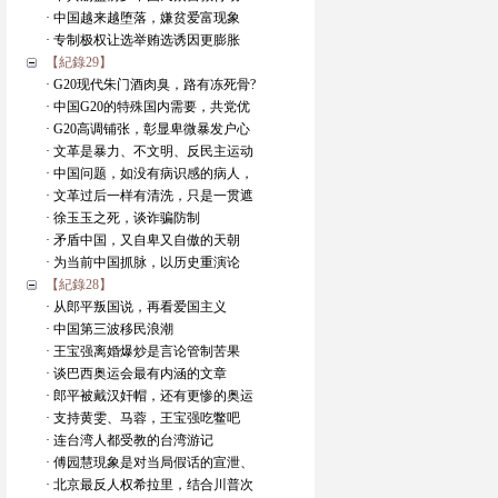
· 中国越来越堕落，嫌贫爱富现象
· 专制极权让选举贿选诱因更膨胀
【紀錄29】
· G20现代朱门酒肉臭，路有冻死骨?
· 中国G20的特殊国内需要，共党优
· G20高调铺张，彰显卑微暴发户心
· 文革是暴力、不文明、反民主运动
· 中国问题，如没有病识感的病人，
· 文革过后一样有清洗，只是一贯遮
· 徐玉玉之死，谈诈骗防制
· 矛盾中国，又自卑又自傲的天朝
· 为当前中国抓脉，以历史重演论
【紀錄28】
· 从郎平叛国说，再看爱国主义
· 中国第三波移民浪潮
· 王宝强离婚爆炒是言论管制苦果
· 谈巴西奥运会最有内涵的文章
· 郎平被戴汉奸帽，还有更惨的奥运
· 支持黄雯、马蓉，王宝强吃鳖吧
· 连台湾人都受教的台湾游记
· 傅园慧現象是对当局假话的宣泄、
· 北京最反人权希拉里，结合川普次