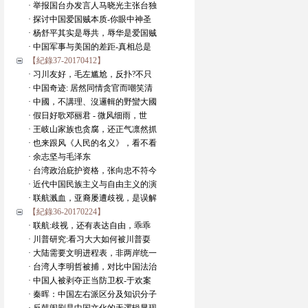
· 举报国台办发言人马晓光主张台独
· 探讨中国爱国贼本质-你眼中神圣
· 杨舒平其实是辱共，辱华是爱国贼
· 中国军事与美国的差距-真相总是
【紀錄37-20170412】
· 习川友好，毛左尴尬，反扑?不只
· 中国奇迹: 居然同情贪官而嘲笑清
· 中國，不講理、沒邏輯的野蠻大國
· 假日好歌邓丽君 - 微风细雨，世
· 王岐山家族也贪腐，还正气凛然抓
· 也来跟风《人民的名义》，看不看
· 余志坚与毛泽东
· 台湾政治庇护资格，张向忠不符今
· 近代中国民族主义与自由主义的演
· 联航溅血，亚裔屡遭歧视，是误解
【紀錄36-20170224】
· 联航:歧视，还有表达自由，乖乖
· 川普研究:看习大大如何被川普耍
· 大陆需要文明进程表，非两岸统一
· 台湾人李明哲被捕，对比中国法治
· 中国人被剥夺正当防卫权-于欢案
· 秦晖：中国左右派区分及知识分子