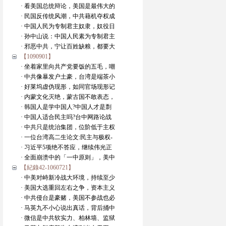
· 看美国总统辩论，美国是最伟大的
· 民国反传统风潮，中共藉机夺权成
· 中国人民为专制君主奴隶，奴役日
· 孙中山说：中国人民素为专制君主
· 邪恶中共，宁让百姓缺粮，都要大
【1090901】
· 坐着家里向共产党要饭的五毛，嘲
· 中共像暴发户土豪，台湾是端茶小
· 好莱坞虚伪现形，如同官场现形记
· 内蒙文化灭绝，蒙古国不敢表态，
· 韩国人是学中国人?中国人才是剽
· 中国人适合民主吗?台中网路论战
· 中共只是统治集团，位阶低于主权
· 一位台湾高二生论文:民主与极权-
· 习近平5项绝不答应，继续伟光正
· 全面崩溃中的「一中原则」，美中
【紀錄42-1060721】
· 中美对峙新冷战大环境，持续至少
· 美国大选重回左右之争，资本主义
· 中共侵台是豪赌，美国不参战也必
· 马英九不小心说出真话，背后捅中
· 微信是中共软实力、柏林墙、监狱