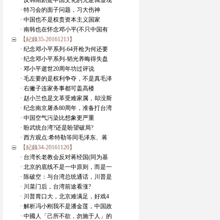
· 反韩闹剧是中国文化的无逻辑显现
· 特习会的面子问题，习大伤神
· 中国也不是权贵资本主义国家
· 南韩也在怀念邓小平(不只中国有
【紀錄35-20161213】
· 纪念邓小平系列-64开枪为何还要
· 纪念邓小平系列-韬光养晦得失盘
· 邓小平逝世20周年功过评说
· 毛左要的是权利争夺，不是真毛泽
· 右撇子连家务事都可盖高楼
· 赵小兰也是文革受难家属，却没斯
· 纪念南京屠杀80周年，准备打台湾
· 中国空气污染比想象更严重
· 盼武统台湾?还是盼望破局?
· 西方观点:希特勒等同毛泽东、蒋
【紀錄34-20161120】
· 台湾长老教会反对蒋经国(同为基
· 北京的底线不是一中原则，而是一
· 陈破空：与台湾总统通话，川普是
· 川菜门后，台湾前途看涨?
· 川普胃口大，北京难满足，好戏4
· 解析冯小刚我不是潘金莲，中国政
· 中國人「己所不欲，勿施于人」的