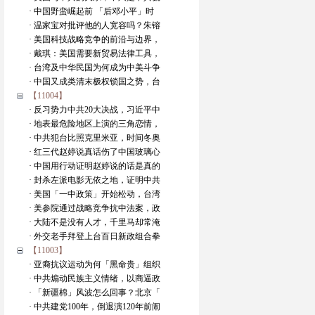
· 中国野蛮崛起前 「后邓小平」时
· 温家宝对批评他的人宽容吗？朱镕
· 美国科技战略竞争的前沿与边界，
· 戴琪：美国需要新贸易法律工具，
· 台湾及中华民国为何成为中美斗争
· 中国又成类清末极权锁国之势，台
【11004】
· 反习势力中共20大决战，习近平中
· 地表最危险地区上演的三角恋情，
· 中共犯台比照克里米亚，时间冬奥
· 红三代赵婷说真话伤了中国玻璃心
· 中国用行动证明赵婷说的话是真的
· 封杀左派电影无依之地，证明中共
· 美国「一中政策」开始松动，台湾
· 美参院通过战略竞争抗中法案，政
· 大陆不是没有人才，千里马却常淹
· 外交老手拜登上台百日新政组合拳
【11003】
· 亚裔抗议运动为何「黑命贵」组织
· 中共煽动民族主义情绪，以商逼政
· 「新疆棉」风波怎么回事？北京「
· 中共建党100年，倒退演120年前闹