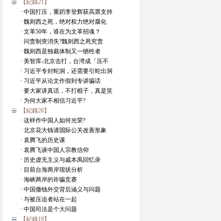
【紀錄21】
· 中国打压，重蹈李登辉获高票支持
· 魏则西之死，绝对权力绝对腐化
· 文革50年，谁在为文革招魂？
· 问责制突消失?魏则西之死究责
· 魏则西是独裁体制又一牺牲者
· 美智库-北京击打，台湾成「压不
· 习近平专封蛇洞，还需要引蛇出洞
· 习近平从论文作假到专讲骗话
· 要大家讲真话，不打棍子，真是笑
· 为何大家不相信习近平?
【紀錄20】
· 这样作中国人如何光荣?
· 北京花大钱请国际公关改善形象
· 袁腾飞的历史课
· 袁腾飞谈中国人宗教信仰
· 历史虚无主义与戚本禹回忆录
· 目前台海两岸现状分析
· 海峡两岸的诈骗竞赛
· 中国撒钱外交背后涵义与问题
· 与被压迫者站在一起
· 中国司法是个大问题
【紀錄19】