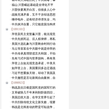
· 钢琴诗人傅聪仍死于中共病毒，暴
· 福山:川普崛起基础是全球化不平
· 川普快要离开白宫，但很多人心中
· 战狼充满矛盾，互不干涉却连思想
· 继停电外，还有经济停滞失业，均
· 中共挟洋自重，只它能卖国当狗求
【1091101】
· 拜登及民主党暂赢川普，能兑现竞
· 中共先抓民运、后人权律师，再私
· 美国大选乱象与川普剩余时间行动
· 马云等首富在中共眼中就是待宰的
· 中共传承真理部谎言共和国，不怕
· 先有习式中国与世界脱钩，再有美
· 拜登上台如兑现竞选承诺，中美关
· 如拜登上台，美国重回多边迂迴战
· 习近平想重振天朝，却动了美国及
· 中天撤照是言论新闻自由案例，自
【1090923】
· 韩战及抗日都是国民党的国军打的
· 文革破除几千年来剥削阶级四旧，
· 美国总统大选，在华文世界引起了
· 中共扫除传统文化立新失败，现要
· 韩战是北韩发动的野蛮可耻战争，