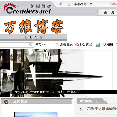
设万维读者为首页
万维
首 页
搜索>>
发表日志
控制面板
个人相册
https://blog.creaders.net/u/9070/
>
复制
>
收藏本页
我的网络日志
我的名片
习近平大撒币缺钱