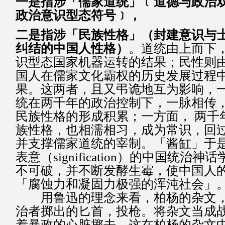
一是指涉「儒家道统」﹝道德与政治
政治意识型态符号﹞，
二是指涉「民族性格」（封建意识与
纠结的中国人性格）
。道统由上而下
识型态国家机器运转的结果；民性则
国人在儒家文化霸权的历史发展过程
果。这两者，且又弔诡地互为影响，
统在两千年的政治控制下，一脉相传
民族性格的形成积累；一方面， 两千
族性格，也相濡相习，成为常识，回
并支撑儒家道统的宰制。「酱缸」于
表意（signification）的中国统治
不可破，并不断发酵生霉，使中国人
「腐蚀力和凝固力极强的浑沌社会」
用鲁迅的理念来看，柏杨的杂文，
治者掷出的匕首，投枪。将杂文当成
着暴政的心脏掷去，这在柏杨的杂文