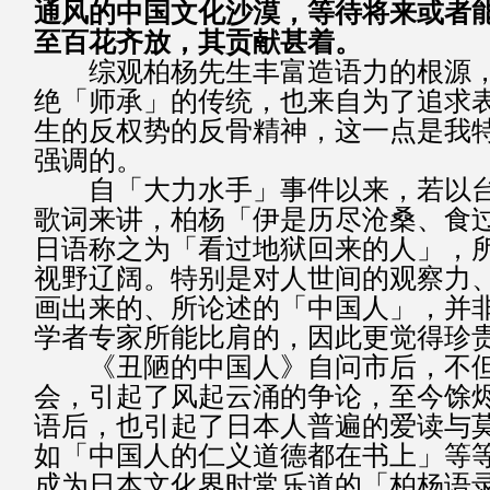
通风的中国文化沙漠，等待将来或者
至百花齐放，其贡献甚着。
综观柏杨先生丰富造语力的根源，
绝「师承」的传统，也来自为了追求
生的反权势的反骨精神，这一点是我
强调的。
自「大力水手」事件以来，若以台
歌词来讲，柏杨「伊是历尽沧桑、食
日语称之为「看过地狱回来的人」，
视野辽阔。特别是对人世间的观察力
画出来的、所论述的「中国人」，并
学者专家所能比肩的，因此更觉得珍
《丑陋的中国人》自问市后，不但
会，引起了风起云涌的争论，至今馀
语后，也引起了日本人普遍的爱读与
如「中国人的仁义道德都在书上」等
成为日本文化界时常乐道的「柏杨语