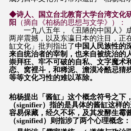
◆诗人、国立台北教育大学台湾文化研
阳
（摘自《柏杨的思想与文学》）：
一九八五年，《丑陋的中国人》成
两岸震撼，以及东瀛日本的注目，正
缸文化」批判指出了
中国人民族性的
来自统治者的宰制，也来自被统治的
崇拜狂、牢不可破的自私、文字魔术
恋、窝裡斗，和稀泥、澹漠冷酷忌猜
等等文化习性的难以革除。
柏杨提出「酱缸」这个概念符号之下
（signifier）指的是具体的酱缸这
容易保藏，经久不坏，及其发酵生霉
（signified）则指涉了两个心理概念：