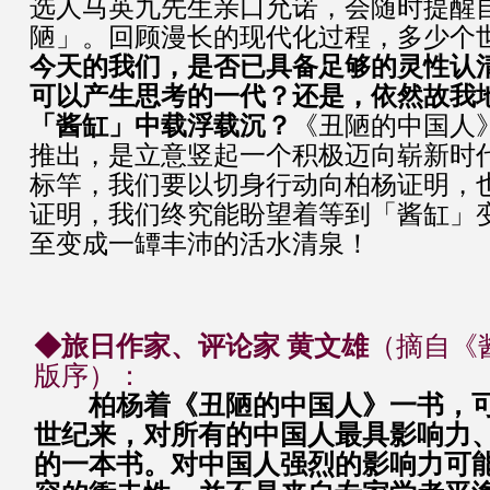
选人马英九先生亲口允诺，会随时提醒
陋」。回顾漫长的现代化过程，多少个
今天的我们，是否已具备足够的灵性认
可以产生思考的一代？还是，依然故我
「酱缸」中载浮载沉？
《丑陋的中国人》
推出，是立意竖起一个积极迈向崭新时
标竿，我们要以切身行动向柏杨证明，
证明，我们终究能盼望着等到「酱缸」
至变成一罈丰沛的活水清泉！
◆旅日作家、评论家 黄文雄
（摘自《
版序）：
柏杨着《丑陋的中国人》一书，
世纪来，对所有的中国人最具影响力
的一本书。对中国人强烈的影响力可