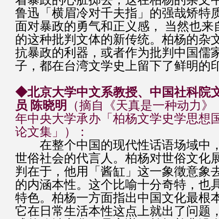
鲁迅「横眉冷对千夫指」的强哉矫特
面对暴政的勇气和正义感， 当然也来
的这种批判文体的新传统。柏杨的杂
抗暴政的利器，或者作为批判中国儒
子，都在台湾文学史上留下了鲜明的
◆北京大学中文系教授、中国社科院
员 陈晓明
（摘自《天真是一种动力》，
年中央大学承办「柏杨文学史学思想
论文集」）：
在整个中国的现代性话语场域中，
世俗社会的代言人。柏杨对世俗文化
判在于，他用「酱缸」这一象徵意象
的内涵本性。这个比喻十分奇特，也
特色。柏杨一方面指出中国文化最根
它在日常生活本性这点上就出了问题