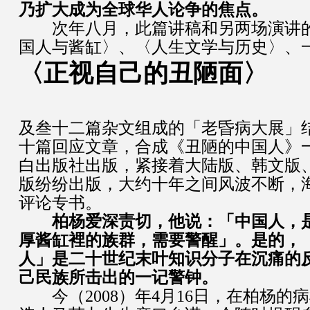
乃扩大成为全球华人论争的焦点。
次年八月，此篇讲稿和另两场演讲的
国人与酱缸〉、〈人生文学与历史〉、
〈正视自己的丑陋面〉
及叁十二篇杂文组成的「老昏病大展」
十篇回应文章，合成《丑陋的中国人》
白出版社出版，紧接着大陆版、韩文版
版纷纷出版，大约十年之间风波不断，
评论专书。
柏杨爱深责切，他说：「中国人，
厚酱缸裡的族群，需要警醒」。是的，
人」是二十世纪末叶知识分子在沉痛的
己民族所击出的一记警钟。
今（2008）年4月16日，在柏杨的