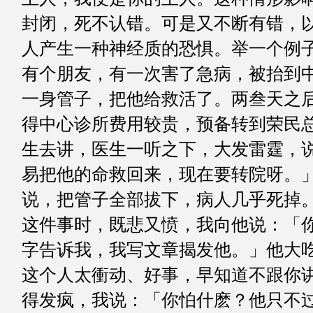
封闭，死不认错。可是又不断有错，
人产生一种神经质的恐惧。举一个例
有个朋友，有一次害了急病，被抬到
一身管子，把他给救活了。两叁天之
得中心诊所费用较贵，预备转到荣民
生去讲，医生一听之下，大发雷霆，
易把他的命救回来，现在要转院呀。
说，把管子全部拔下，病人几乎死掉
这件事时，既悲又愤，我向他说：「
字告诉我，我写文章揭发他。」他大
这个人太衝动、好事，早知道不跟你
得发疯，我说：「你怕什麽？他只不