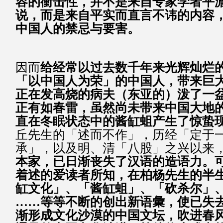
容的衝击性，并不是来自专家学者平
说，而是来自平实而直言不讳的内容
中国人的禁忌与要害。
因而
给经常以过去数千年来光辉灿烂
「以中国人为荣」的中国人，带来巨
正在发高烧的病夫（东亚的）泼了一
正有如春雷，虽然尚未带来中国大地
直在冬眠状态中的酱缸蛆产生了惊蛰
丘先生的「述而不作」，历经「定于
承」，以及明、清「八股」之兴以来
本家，已日渐丧失了汉语的造语力。
着述的爱读者所知，在柏杨先生的半
缸文化」、「酱缸蛆」、「砍杀尔」
……等等不断的创出新语彙，使已失
渐形成文化沙漠的中国文坛，吹进春