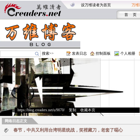
设万维读者为首页
万维
首 页
搜索>>
发表日志
控制面板
个人相册
https://blog.creaders.net/u/9070/
>
复制
>
收藏本页
网络日志正文
春节，中共又利用台湾明星统战，笑裡藏刀，老套了噁心