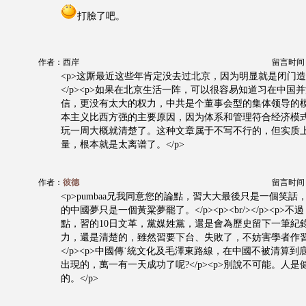
打臉了吧。
作者：西岸
留言时间：20
<p>这厮最近这些年肯定没去过北京，因为明显就是闭门
</p><p>如果在北京生活一阵，可以很容易知道习在中国
信，更没有太大的权力，中共是个董事会型的集体领导的
本主义比西方强的主要原因，因为体系和管理符合经济模式。<
玩一周大概就清楚了。这种文章属于不写不行的，但实质
量，根本就是太离谱了。</p>
作者：
彼德
留言时间：20
<p>pumbaa兄我同意您的論點，習大大最後只是一個笑
的中國夢只是一個黃粱夢罷了。</p><p><br/></p><p>
點，習的10日文革，黨媒姓黨，還是會為歷史留下一筆紀
力，還是清楚的，雖然習要下台、失敗了，不妨害學者作
</p><p>中國傳˙統文化及毛澤東路線，在中國不被清算
出現的，萬一有一天成功了呢?</p><p>別說不可能。人
的。</p>