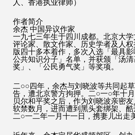
人、香港执业律师）
作者简介
余杰 中国异议作家
一九七三年生于四川成都。北京大学
评论家、散文作家、历史学者及人权
版四十多本着作，多次入选「最具影
公共知识分子」名单，并获颁「汤清
奖」、「公民勇气奖」等奖项。
二○○四年，余杰与刘晓波等共同起
告，遭北京警方拘押。二○一○年十
贝尔和平奖之后，作为刘晓波亲密友
软禁数月，进而遭到黑头套绑架、酷
二○一二年一月十一日，携妻儿出走