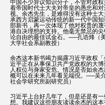
中国不少异议知识分子，不管对政权
着帝国时代士大夫对帝皇的愚忠和对
视。余杰先生，是难得没有这种士大
承西方启蒙运动传统的新一代中国知
部新书，再一次体现了他对权贵的蔑
港自决理想的支持。他毫无禁忌的尖
论自由的最佳试金石。──孔诰烽（
大学社会系副教授）
余杰这本新书竭力揭露习近平政权「
近平正在从事保卫共产党政权的大博
人权位与身家安危。情况是否如余杰
概可以在未来几年看见端倪。──吴
社会学研究所副研究员）
习近平上台好几年了，但是还是有一
想。我建议这些朋友读读余杰的这本