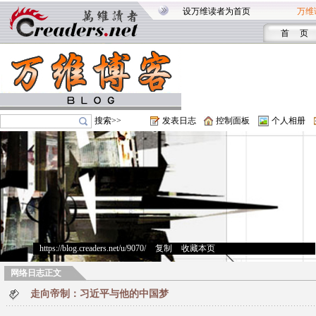
设万维读者为首页
万维
首 页
搜索>>
发表日志
控制面板
个人相册
https://blog.creaders.net/u/9070/
>
复制
>
收藏本页
网络日志正文
走向帝制：习近平与他的中国梦