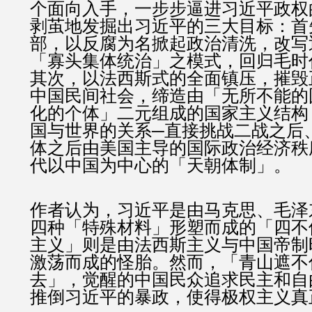
个面向入手，一步步逼进习近平政权
剥茧地发掘出习近平的三大目标：首
部，以反腐为名掀起政治清洗，改写
「寡头集体统治」之模式，回归毛时
其次，以法西斯式的全面镇压，摧毁
中国民间社会，缔造由「无所不能的
化的个体」二元组成的国家主义结构
国与世界的关系─直接挑战二战之后
体之后由美国主导的国际政治经济秩
代以中国为中心的「天朝体制」。
作者认为，习近平是由马克思、毛泽
四种「特殊材料」形塑而成的「四不
主义」则是由法西斯主义与中国帝制
激荡而成的怪胎。然而，「青山遮不
去」，觉醒的中国民众追求民主和自
推倒习近平的暴政，使得极权主义真