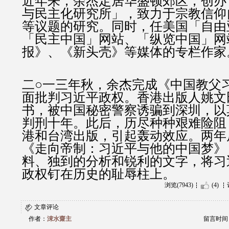
近年来，余杰定居华盛顿郊区，创办
与民主化研究所」，致力于宗教信仰
等议题的研究。同时，任美国「自由
「民主中国」网站、「纵览中国」网
报》、《新头壳》等媒体的专栏作家
二○一三年秋，余杰完成《中国教父
面批判习近平政权。香港出版人姚文
书，被中国秘密警察诱骗到深圳，以
判刑十年。此后，历尽种种艰难险阻
港和台湾出版，引起轰动效应。两年
《走向帝制：习近平与他的中国梦》
料、独到的分析和锐利的文字，将习
政权钉在历史的耻辱柱上。
浏览(7943)
(4)
文章评论
作者：
涑水齋主
留言时间：20