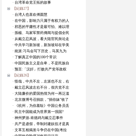
· 台湾革命党王拓的故事
【紀錄27】
· 台湾人也喜欢傅圆慧
· 在中国，影响力只属于有权力的人
· 邪恶的平庸性才是最可怕、难以理
· 孫楊、马家军禁药傳闻与提倡全民
· 从戴立忍风波，看大陆官民舆论走
· 中共学习新加坡，新加坡却在学美
· 統派:习马会写下历史，马英九为
· 了解真正中国的100个常识
· 中国民族主义是自卑，不是民族自
· 预言:「汉奸」打败共产党等政权
【紀錄26】
· 怪哉，中共不左，左派也不左，右
· 戴立忍风波左右不分，假共党不左
· 大陆廉价的爱国热情为何一再泛滥
· 北京微博号召捐款，“捐你妹”收了
· 《杭州，为你羞耻》中国公务员丢
· 民主中国能成为世界第一强国?
· 神州梦游-肯德鸡与戴立忍事件
· 共产是虚假，帝制封建奴役才是真
· 文革互相揭发斗争仍在中国(考拉