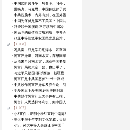
· 中国式阶级斗争，独尊毛、习外，
· 孟晚舟、马克思、中国传统孙子兵
· 中共洗脑术，内外有别，在国外孟
· 中国为何就是赢不了美国？中国共
· 拜登联合国演说:不寻求与中国冷
· 国民党的价值胜过塔利班，中共会
· 张亚中等统派掌权国民党及台湾，
【11008】
· 习共富，只是学习毛泽东，甚至薄
· 阿富汗撤退、河南水灾，深思国家
· 从清末至河南水灾，观察中国专制
· 阿富汗局势未定，普丁也出手了，
· 习近平只锁国?要以西藏、新疆模
· 阿富汗是中共国恶梦?一带一路成
· 中共炒作阿富汗撤军及弃台论，引
· 学爱国五毛爱美国:评析美国阿富
· 中共炒作阿富汗反美事件有三招，
· 阿富汗人民选择塔利班，如中国人
【11007】
· 小S事件，证明小粉红直属中南海?
· 奥运中华千年专制文化发威，天朝
· 小S、孙大午等人失败证明中国千