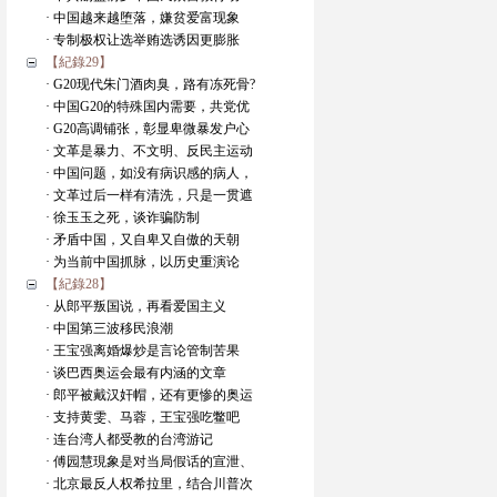
· 中国越来越堕落，嫌贫爱富现象
· 专制极权让选举贿选诱因更膨胀
【紀錄29】
· G20现代朱门酒肉臭，路有冻死骨?
· 中国G20的特殊国内需要，共党优
· G20高调铺张，彰显卑微暴发户心
· 文革是暴力、不文明、反民主运动
· 中国问题，如没有病识感的病人，
· 文革过后一样有清洗，只是一贯遮
· 徐玉玉之死，谈诈骗防制
· 矛盾中国，又自卑又自傲的天朝
· 为当前中国抓脉，以历史重演论
【紀錄28】
· 从郎平叛国说，再看爱国主义
· 中国第三波移民浪潮
· 王宝强离婚爆炒是言论管制苦果
· 谈巴西奥运会最有内涵的文章
· 郎平被戴汉奸帽，还有更惨的奥运
· 支持黄雯、马蓉，王宝强吃鳖吧
· 连台湾人都受教的台湾游记
· 傅园慧現象是对当局假话的宣泄、
· 北京最反人权希拉里，结合川普次