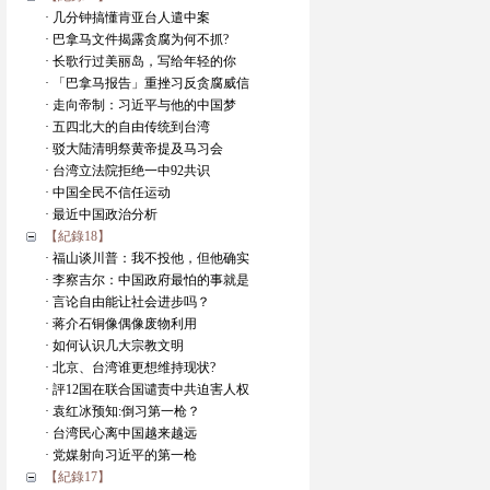
· 几分钟搞懂肯亚台人遣中案
· 巴拿马文件揭露贪腐为何不抓?
· 长歌行过美丽岛，写给年轻的你
· 「巴拿马报告」重挫习反贪腐威信
· 走向帝制：习近平与他的中国梦
· 五四北大的自由传统到台湾
· 驳大陆清明祭黄帝提及马习会
· 台湾立法院拒绝一中92共识
· 中国全民不信任运动
· 最近中国政治分析
【紀錄18】
· 福山谈川普：我不投他，但他确实
· 李察吉尔：中国政府最怕的事就是
· 言论自由能让社会进步吗？
· 蒋介石铜像偶像废物利用
· 如何认识几大宗教文明
· 北京、台湾谁更想维持现状?
· 評12国在联合国谴责中共迫害人权
· 袁红冰预知:倒习第一枪？
· 台湾民心离中国越来越远
· 党媒射向习近平的第一枪
【紀錄17】