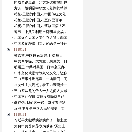
· 向权力说真话，北大退休教授郑也
· 方芳、姚明是中华文化薰陶的精緻
· 柏杨-丑陋的中国人:中国传统文化
· 柏杨-丑陋的中国人:五四已百年，
· 柏杨-丑陋的中国人:酱缸国病人不
· 春节，中共又利用台湾明星统战，
· 小国夹在大国之间生存之道，弱国
· 中国及纳粹御用文人的恶是一种什
【11012】
· 林语堂:中国最底阶层, 利益每天
· 中共军事提升大外宣，刺激美、日
· 明居正:中共对美国、日本毫无办
· 中华文化就是专制奴化文化，让你
· 王力宏事件近尾声，一场豪门、高
· 从女性主义观点，看王力宏离婚一
· 王力宏从龙的传人一夕之间人人喊
· 中国文化逻辑:灾难没有降临自己
· 颜纯钩: 我们这一代，或许看得到
· 反驳:专制是中国人民的需要一文
【11011】
· 习近平大撒币缺钱缺疯了，割韭菜
· 为何中共尊称苏联为俄爹?历史上