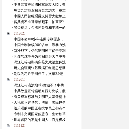
· 中共其實更怕國民黨反攻大陸，曾
· 馬英九訪陸牽制蔡英文訪美，更重
· 中國人民曾經踴躍支持習大撒幣上
· 習共獨不准替秦檜翻案，怕甚麼?
· 另类观点，台湾还是有和平统一的
【11202】
· 中国革命100多年走回专制原点，
· 中国专制持续2000多年，靠暴力洗
· 新冷战下，仍然证明民主优于专制
· 间谍气球事件为何闹这麽大？中共
· 满江红等电影确实是为政治宣传洗
· 历史会证明张艺谋满江红是思想脑
· 别以为习近平消停了，文革2.0还
【11201】
· 满江红与流浪地球2突破不了中共
· 中共故意宣传煽动东西方比较，散
· 有关双重标准与文明巨人基督精神
· 人说富不过叁代，洗脑、愚民也是
· 给乐观的中国正在抗争民众都点个
· 专制非文明国家的悲哀，生命如草
· 世界该防的不是中国人，而是极权
【11112】