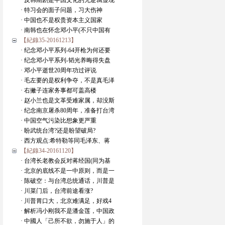
· 反韩闹剧是中国文化的无逻辑显现
· 特习会的面子问题，习大伤神
· 中国也不是权贵资本主义国家
· 南韩也在怀念邓小平(不只中国有
【紀錄35-20161213】
· 纪念邓小平系列-64开枪为何还要
· 纪念邓小平系列-韬光养晦得失盘
· 邓小平逝世20周年功过评说
· 毛左要的是权利争夺，不是真毛泽
· 右撇子连家务事都可盖高楼
· 赵小兰也是文革受难家属，却没斯
· 纪念南京屠杀80周年，准备打台湾
· 中国空气污染比想象更严重
· 盼武统台湾?还是盼望破局?
· 西方观点:希特勒等同毛泽东、蒋
【紀錄34-20161120】
· 台湾长老教会反对蒋经国(同为基
· 北京的底线不是一中原则，而是一
· 陈破空：与台湾总统通话，川普是
· 川菜门后，台湾前途看涨?
· 川普胃口大，北京难满足，好戏4
· 解析冯小刚我不是潘金莲，中国政
· 中國人「己所不欲，勿施于人」的