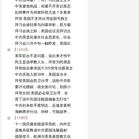
· 中共信仰破产，共产与民族主义学
· 中美避免热战，却避不开意识形态
· 彭帅事件为何掀轩然大波？冬奥来
· 拜登:美国不支持台湾改国号独立
· 拜习会谈结果与内幕评析，双方都
· 拜习会谈之际，美国会议员拜访台
· 中共黑道化催生社会恶质化，社会
· 拜习会11月中旬一触即发，美国出
【11010】
· 美军驻台不是问题，说出来才伤中
· 民主是选举数人头，拜登为民调及
· 拜登组合拳求战?CNN突专访蔡英文
· 中共庆祝入联50年，美国泼冷水，
· 拜登美国会防卫台湾，说给中共听
· 要讨论嫖娼，就全面讨论，别抓小
· 拜登出招:美国必会保卫台湾，全
· 普丁说中共国没能源储备怎打仗?
· 中共封杀歌手黄明志，反激发黄明
· 海峡两岸分治、对峙，可能战争，
【11009】
· 十一国庆爆发能源等危机，内外交
· 孟晚舟获释成中共爱国洗脑题材
· 德国变天，欧洲与英美基督教文化