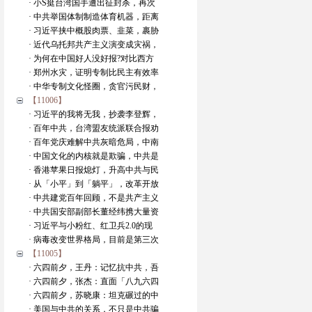
· 小S挺台湾国手遭出征封杀，再次
· 中共举国体制制造体育机器，距离
· 习近平挟中概股肉票、韭菜，裹胁
· 近代乌托邦共产主义演变成灾祸，
· 为何在中国好人没好报?对比西方
· 郑州水灾，证明专制比民主有效率
· 中华专制文化怪圈，贪官污民财，
【11006】
· 习近平的我将无我，抄袭李登辉，
· 百年中共，台湾盟友统派联合报劝
· 百年党庆难解中共灰暗危局，中南
· 中国文化的内核就是欺骗，中共是
· 香港苹果日报熄灯，升高中共与民
· 从「小平」到「躺平」，改革开放
· 中共建党百年回顾，不是共产主义
· 中共国安部副部长董经纬携大量资
· 习近平与小粉红、红卫兵2.0的现
· 病毒改变世界格局，目前是第三次
【11005】
· 六四前夕，王丹：记忆抗中共，吾
· 六四前夕，张杰：直面「八九六四
· 六四前夕，苏晓康：坦克碾过的中
· 美国与中共的关系，不只是中共骗