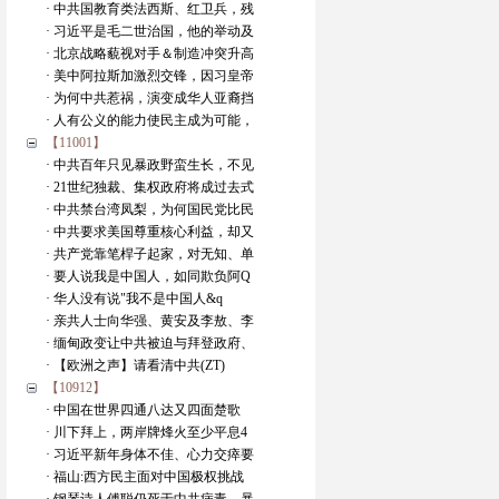
· 中共国教育类法西斯、红卫兵，残
· 习近平是毛二世治国，他的举动及
· 北京战略藐视对手＆制造冲突升高
· 美中阿拉斯加激烈交锋，因习皇帝
· 为何中共惹祸，演变成华人亚裔挡
· 人有公义的能力使民主成为可能，
【11001】
· 中共百年只见暴政野蛮生长，不见
· 21世纪独裁、集权政府将成过去式
· 中共禁台湾凤梨，为何国民党比民
· 中共要求美国尊重核心利益，却又
· 共产党靠笔桿子起家，对无知、单
· 要人说我是中国人，如同欺负阿Q
· 华人没有说"我不是中国人&q
· 亲共人士向华强、黄安及李敖、李
· 缅甸政变让中共被迫与拜登政府、
· 【欧洲之声】请看清中共(ZT)
【10912】
· 中国在世界四通八达又四面楚歌
· 川下拜上，两岸牌烽火至少平息4
· 习近平新年身体不佳、心力交瘁要
· 福山:西方民主面对中国极权挑战