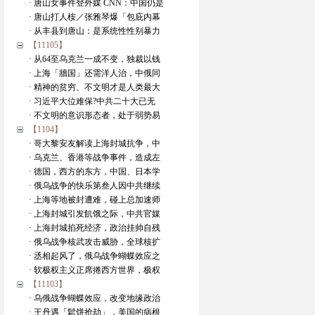
· 唐山女事件登外媒 CNN：中国仍是
· 唐山打人桉／张雅琴爆「包庇内幕
· 从丰县到唐山：是系统性性别暴力
【11105】
· 从64至乌克兰一成不变，独裁以钱
· 上海「牆国」还需洋人治，中俄同
· 精神的贫穷、不文明才是人类最大
· 习近平大位难保?中共二十大已无
· 不文明的意识形态者，处于弱势易
【1104】
· 哥大黎安友解读上海封城抗争，中
· 乌克兰、香港等战争事件，造成左
· 德国，西方的东方，中国、日本学
· 俄乌战争的快乐第叁人因中共继续
· 上海等地被封遭难，碰上总加速师
· 上海封城引发飢饿之际，中共官媒
· 上海封城掐死经济，政治挂帅自残
· 俄乌战争核武攻击威胁，全球核扩
· 丞相起风了，俄乌战争蝴蝶效应之
· 软极权主义正席捲西方世界，极权
【11103】
· 乌俄战争蝴蝶效应，改变地缘政治
· 王丹遇「鬆饼抢劫」，美国的病根