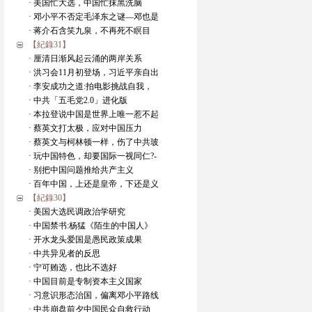
· 美国忙大选，中国忙抹黑洗脑
· 邓小平不否定毛泽东之谜—邓也是
· 蒋介石含笑九泉，不再死不瞑目
【紀錄31】
· 厘清日渐风起云涌的两岸关系
· 洪习会11月初登场，习近平亲自出
· 李安成功之道:拍电影挑战自我，
· 中共「五毛党2.0」进化版
· 本拉登说中国是世界上唯一惹不起
· 蔡英文打太极，应对中国压力
· 蔡英文与柯林顿一样，伤了中共玻
· 玩中国特色，却要国际一视同仁?-
· 别把中国问题推给共产主义
· 百年中国，上还是皇帝，下还是义
【紀錄30】
· 美国大选民调政治学研究
· 中国禁书:杨猛《陌生的中国人》
· 开水龙头爱国是愚民政策成果
· 中共异见者的反思
· 宁可贿选，也比不选好
· 中国目前是专制资本主义国家
· 习意识形态治国，偏离邓小平路线
· 中共崩盘前夕中国民众自救行动