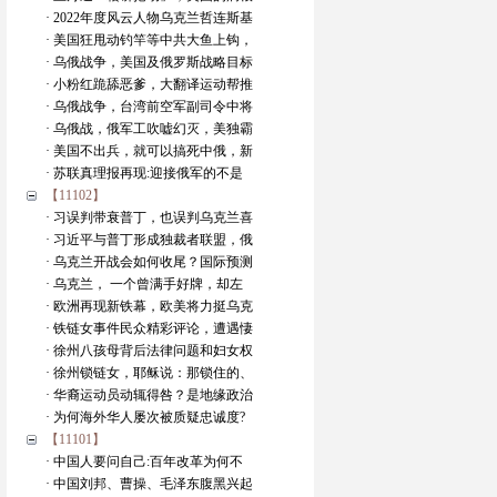
· 2022年度风云人物乌克兰哲连斯基
· 美国狂甩动钓竿等中共大鱼上钩，
· 乌俄战争，美国及俄罗斯战略目标
· 小粉红跪舔恶爹，大翻译运动帮推
· 乌俄战争，台湾前空军副司令中将
· 乌俄战，俄军工吹嘘幻灭，美独霸
· 美国不出兵，就可以搞死中俄，新
· 苏联真理报再现:迎接俄军的不是
【11102】
· 习误判带衰普丁，也误判乌克兰喜
· 习近平与普丁形成独裁者联盟，俄
· 乌克兰开战会如何收尾？国际预测
· 乌克兰， 一个曾满手好牌，却左
· 欧洲再现新铁幕，欧美将力挺乌克
· 铁链女事件民众精彩评论，遭遇悽
· 徐州八孩母背后法律问题和妇女权
· 徐州锁链女，耶稣说：那锁住的、
· 华裔运动员动辄得咎？是地缘政治
· 为何海外华人屡次被质疑忠诚度?
【11101】
· 中国人要问自己:百年改革为何不
· 中国刘邦、曹操、毛泽东腹黑兴起