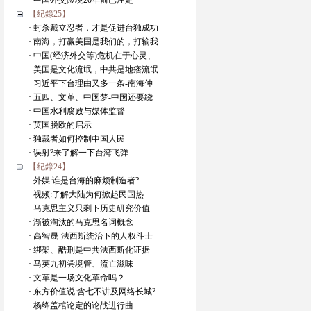
· 中国外交险境20年前已注定
【紀錄25】
· 封杀戴立忍者，才是促进台独成功
· 南海，打赢美国是我们的，打输我
· 中国(经济外交等)危机在于心灵、
· 美国是文化流氓，中共是地痞流氓
· 习近平下台理由又多一条-南海仲
· 五四、文革、中国梦-中国还要绕
· 中国水利腐败与媒体监督
· 英国脱欧的启示
· 独裁者如何控制中国人民
· 误射?来了解一下台湾飞弹
【紀錄24】
· 外媒:谁是台海的麻烦制造者?
· 视频:了解大陆为何掀起民国热
· 马克思主义只剩下历史研究价值
· 渐被淘汰的马克思名词概念
· 高智晟-法西斯统治下的人权斗士
· 绑架、酷刑是中共法西斯化证据
· 马英九初尝境管、流亡滋味
· 文革是一场文化革命吗？
· 东方价值说:含七不讲及网络长城?
· 杨绛盖棺论定的论战进行曲