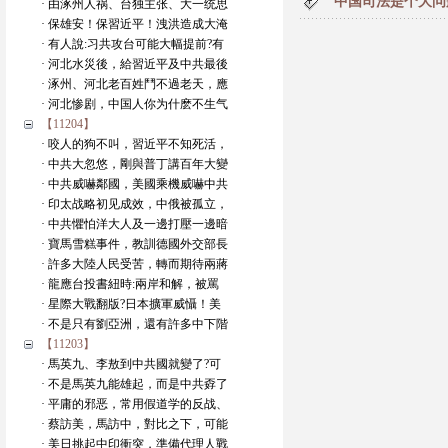
中国司法是个大问
· 由涿州人祸、台独主张、大一统思
· 保雄安！保習近平！洩洪造成大淹
· 有人說:习共攻台可能大幅提前?有
· 河北水災後，給習近平及中共最後
· 涿州、河北老百姓鬥不過老天，應
· 河北惨剧，中国人你为什麽不生气
【11204】
· 咬人的狗不叫，習近平不知死活，
· 中共大忽悠，剛與普丁講百年大變
· 中共威嚇鄰國，美國乘機威嚇中共
· 印太战略初见成效，中俄被孤立，
· 中共懼怕洋大人及一邊打壓一邊暗
· 寶馬雪糕事件，教訓德國外交部長
· 許多大陸人民受苦，轉而期待兩蔣
· 龍應台投書紐時:兩岸和解，被罵
· 星際大戰翻版?日本擴軍威懾！美
· 不是只有劉亞洲，還有許多中下階
【11203】
· 馬英九、李敖到中共國就變了?可
· 不是馬英九能雄起，而是中共孬了
· 平庸的邪恶，常用假道学的反战、
· 蔡訪美，馬訪中，對比之下，可能
· 美日挑起中印衝突，準備代理人戰