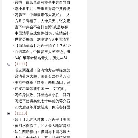
· 震惊，白纸革命可能是中共自导自
· 别小看中共，丧事喜办是中共传统
· 习躺平「中华病毒伟大复兴」、人
· 方舟子骂错了，人命关天，张文宏
· 当下中共会不会打台湾?或是放弃
· 中国清零造成集体创伤，疫情反扑
· 世界盃梅西、刘晓波 VS 中国清零
· 【白纸革命】习近平怕了！？A4证
· 白纸革命，中国梦被人民拒绝，纽
· A4白纸革命留名青史，历史从54、
【11111】
· 听选票说话！台湾地方选举绿营怎
· 台湾蓝营大胜，蒋介石曾孙蒋万安
· 美期中选举「红潮」未现原因，民
· 迎接习皇帝新中国:一、文字狱，
· 习终身执政、拜登选举小胜，拜习
· 习近平处境类似七十年前的蒋介石
· 20大后改革开放结束，你准备好面
【11110】
· 普丁让北约活过来，习近平让美国
· 黄河水倒流了，20大最大输家是邓
· 法兰西斯福山：俄国与中国尽显大