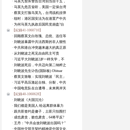
· 马英九智库警告台湾别当自干五，
· 马英九危言耸听，美国一定保台湾
· 蔡英文打脸马英九，台湾战机挂弹
· 纽时：港区国安法为在港置产中共
· 为何马英九执政后国民党崩盘?台
【紀錄41-1060710】
· 回顾蔡英文白玫瑰、总统、连任等
· 刘晓波暴露中共法西斯的非人狠性
· 中共和港台冲突越来越大的真正原
· 从刘晓波之死见自由民主可贵
· 习近平大刘晓波2岁一样失学，不
· 刘晓波死后，中共迈向第二纳粹之
· 刘晓波先生讣告(国际板) Obituar
· 蔡英文致敬：实现刘晓波「民主」
· 习近平高压激起台独、分裂，中共
· 中国电竞队在台遭辱，未来两岸关
【紀錄40-1060628】
· 刘晓波《大国沉沦》
· 我们都是美国人:给远离群体暴力
· 跟共匪签约是傻子，土匪只怕围打
· 成也肃贪，败也肃贪，64将平反?
· 王丹：”中共会放刘晓波出国吗？”
· 中国外交部无契约精神是中国文化