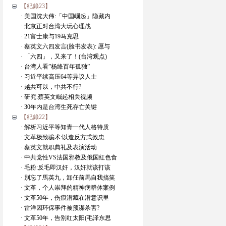
【紀錄23】
· 美国沈大伟:「中国崛起」隐藏内
· 北京正对台湾大玩心理战
· 21富士康与19马克思
· 蔡英文六四发言(脸书发表): 愿与
· 「六四」，又来了！(台湾观点)
· 台湾人看”杨绛百年孤独”
· 习近平续高压64等异议人士
· 越共可以，中共不行?
· 研究:蔡英文崛起相关视频
· 30年内是台湾生死存亡关键
【紀錄22】
· 解析习近平等知青一代人格特质
· 文革极致骗术:以造反方式效忠
· 蔡英文就职典礼及表演活动
· 中共党性VS法国邪教及俄国紅色食
· 毛粉:反毛即汉奸，汉奸就该打该
· 別忘了馬英九，卸任前馬自我搞笑
· 文革，个人崇拜的精神病群体案例
· 文革50年，伤痕潜藏在潜意识里
· 雷洋因环保事件被预谋杀害?
· 文革50年，告别红太阳(毛泽东思