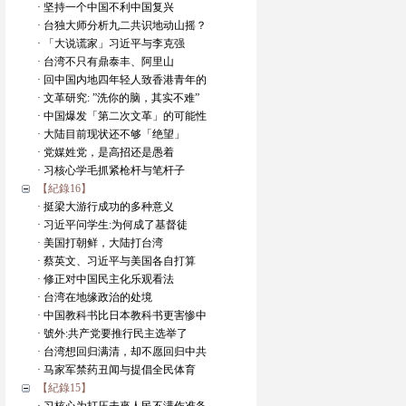
· 坚持一个中国不利中国复兴
· 台独大师分析九二共识地动山摇？
· 「大说谎家」习近平与李克强
· 台湾不只有鼎泰丰、阿里山
· 回中国内地四年轻人致香港青年的
· 文革研究: ”洗你的脑，其实不难”
· 中国爆发「第二次文革」的可能性
· 大陆目前现状还不够「绝望」
· 党媒姓党，是高招还是愚着
· 习核心学毛抓紧枪杆与笔杆子
【紀錄16】
· 挺梁大游行成功的多种意义
· 习近平问学生:为何成了基督徒
· 美国打朝鲜，大陆打台湾
· 蔡英文、习近平与美国各自打算
· 修正对中国民主化乐观看法
· 台湾在地缘政治的处境
· 中国教科书比日本教科书更害惨中
· 號外:共产党要推行民主选举了
· 台湾想回归满清，却不愿回归中共
· 马家军禁药丑闻与提倡全民体育
【紀錄15】