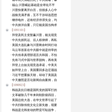
· 钢琴诗人傅聪仍死于中共病毒，暴
· 福山:川普崛起基础是全球化不平
· 川普快要离开白宫，但很多人心中
· 战狼充满矛盾，互不干涉却连思想
· 继停电外，还有经济停滞失业，均
· 中共挟洋自重，只它能卖国当狗求
【1091101】
· 拜登及民主党暂赢川普，能兑现竞
· 中共先抓民运、后人权律师，再私
· 美国大选乱象与川普剩余时间行动
· 马云等首富在中共眼中就是待宰的
· 中共传承真理部谎言共和国，不怕
· 先有习式中国与世界脱钩，再有美
· 拜登上台如兑现竞选承诺，中美关
· 如拜登上台，美国重回多边迂迴战
· 习近平想重振天朝，却动了美国及
· 中天撤照是言论新闻自由案例，自
【1090923】
· 韩战及抗日都是国民党的国军打的
· 文革破除几千年来剥削阶级四旧，
· 美国总统大选，在华文世界引起了
· 中共扫除传统文化立新失败，现要
· 韩战是北韩发动的野蛮可耻战争，