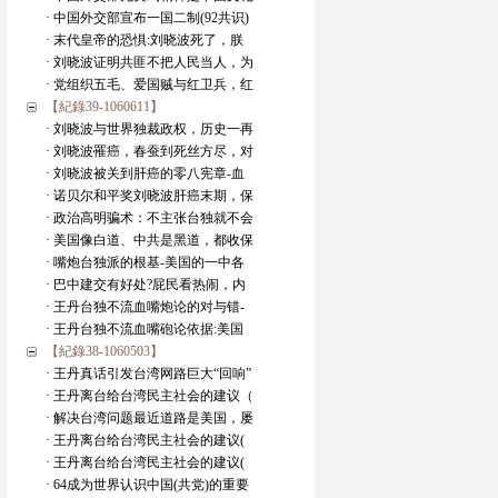
· 中国外交部宣布一国二制(92共识)
· 末代皇帝的恐惧:刘晓波死了，朕
· 刘晓波证明共匪不把人民当人，为
· 党组织五毛、爱国贼与红卫兵，红
【紀錄39-1060611】
· 刘晓波与世界独裁政权，历史一再
· 刘晓波罹癌，春蚕到死丝方尽，对
· 刘晓波被关到肝癌的零八宪章-血
· 诺贝尔和平奖刘晓波肝癌末期，保
· 政治高明骗术：不主张台独就不会
· 美国像白道、中共是黑道，都收保
· 嘴炮台独派的根基-美国的一中各
· 巴中建交有好处?屁民看热闹，内
· 王丹台独不流血嘴炮论的对与错-
· 王丹台独不流血嘴砲论依据:美国
【紀錄38-1060503】
· 王丹真话引发台湾网路巨大“回响”
· 王丹离台给台湾民主社会的建议（
· 解决台湾问题最近道路是美国，屡
· 王丹离台给台湾民主社会的建议(
· 王丹离台给台湾民主社会的建议(
· 64成为世界认识中国(共党)的重要