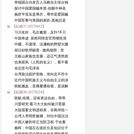
· 举报国台办发言人马晓光主张台独
· 探讨中国爱国贼本质-你眼中神圣
· 杨舒平其实是辱共，辱华是爱国贼
· 中国军事与美国的差距-真相总是
【紀錄37-20170412】
· 习川友好，毛左尴尬，反扑?不只
· 中国奇迹: 居然同情贪官而嘲笑清
· 中國，不講理、沒邏輯的野蠻大國
· 假日好歌邓丽君 - 微风细雨，世
· 王岐山家族也贪腐，还正气凛然抓
· 也来跟风《人民的名义》，看不看
· 余志坚与毛泽东
· 台湾政治庇护资格，张向忠不符今
· 近代中国民族主义与自由主义的演
· 联航溅血，亚裔屡遭歧视，是误解
【紀錄36-20170224】
· 联航:歧视，还有表达自由，乖乖
· 川普研究:看习大大如何被川普耍
· 大陆需要文明进程表，非两岸统一
· 台湾人李明哲被捕，对比中国法治
· 中国人被剥夺正当防卫权-于欢案
· 秦晖：中国左右派区分及知识分子