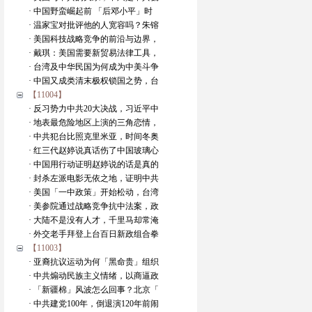
· 中国野蛮崛起前 「后邓小平」时
· 温家宝对批评他的人宽容吗？朱镕
· 美国科技战略竞争的前沿与边界，
· 戴琪：美国需要新贸易法律工具，
· 台湾及中华民国为何成为中美斗争
· 中国又成类清末极权锁国之势，台
【11004】
· 反习势力中共20大决战，习近平中
· 地表最危险地区上演的三角恋情，
· 中共犯台比照克里米亚，时间冬奥
· 红三代赵婷说真话伤了中国玻璃心
· 中国用行动证明赵婷说的话是真的
· 封杀左派电影无依之地，证明中共
· 美国「一中政策」开始松动，台湾
· 美参院通过战略竞争抗中法案，政
· 大陆不是没有人才，千里马却常淹
· 外交老手拜登上台百日新政组合拳
【11003】
· 亚裔抗议运动为何「黑命贵」组织
· 中共煽动民族主义情绪，以商逼政
· 「新疆棉」风波怎么回事？北京「
· 中共建党100年，倒退演120年前闹