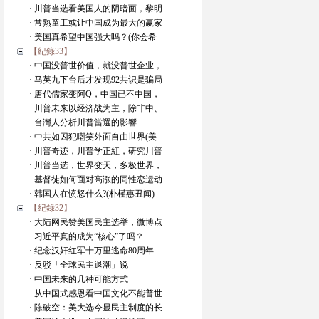
· 川普当选看美国人的阴暗面，黎明
· 常熟童工或让中国成为最大的赢家
· 美国真希望中国强大吗？(你会希
【紀錄33】
· 中国没普世价值，就没普世企业，
· 马英九下台后才发现92共识是骗局
· 唐代儒家变阿Q，中国已不中国，
· 川普未来以经济战为主，除非中、
· 台灣人分析川普當選的影響
· 中共如囚犯嘲笑外面自由世界(美
· 川普奇迹，川普学正紅，研究川普
· 川普当选，世界变天，多极世界，
· 基督徒如何面对高涨的同性恋运动
· 韩国人在愤怒什么?(朴槿惠丑闻)
【紀錄32】
· 大陆网民赞美国民主选举，微博点
· 习近平真的成为“核心”了吗？
· 纪念汉奸红军十万里逃命80周年
· 反驳「全球民主退潮」说
· 中国未来的几种可能方式
· 从中国式感恩看中国文化不能普世
· 陈破空：美大选今显民主制度的长