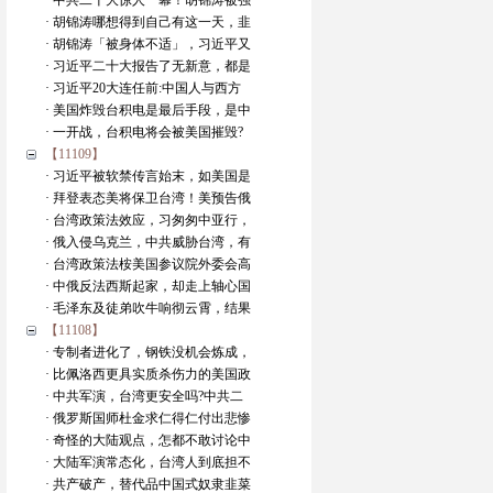
· 中共二十大惊人一幕！胡锦涛被强
· 胡锦涛哪想得到自己有这一天，韭
· 胡锦涛「被身体不适」，习近平又
· 习近平二十大报告了无新意，都是
· 习近平20大连任前:中国人与西方
· 美国炸毁台积电是最后手段，是中
· 一开战，台积电将会被美国摧毁?
【11109】
· 习近平被软禁传言始末，如美国是
· 拜登表态美将保卫台湾！美预告俄
· 台湾政策法效应，习匆匆中亚行，
· 俄入侵乌克兰，中共威胁台湾，有
· 台湾政策法桉美国参议院外委会高
· 中俄反法西斯起家，却走上轴心国
· 毛泽东及徒弟吹牛响彻云霄，结果
【11108】
· 专制者进化了，钢铁没机会炼成，
· 比佩洛西更具实质杀伤力的美国政
· 中共军演，台湾更安全吗?中共二
· 俄罗斯国师杜金求仁得仁付出悲惨
· 奇怪的大陆观点，怎都不敢讨论中
· 大陆军演常态化，台湾人到底担不
· 共产破产，替代品中国式奴隶韭菜