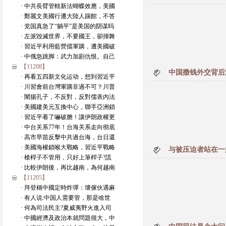
· 中共長臂管轄新法蝴蝶效應，美國
· 鄭麗文美國行遭大陸人踢館，不答
· 党国真急了“躺平”是美国的阴谋吗
· 左派毀滅世界，不要國王，卻揮舞
· 習近平利用藍營擋軍購，遭美國破
· 中俄急跳脚：武力加剧仇恨。自己
【11208】
中国撒钱外交背后
· 再看五四新文化运动，想到習近平
· 川習會前台灣軍購非過不可？川普
· 闡揚孔子，不反對，反對儒表內法
· 美國建美元互換中心，聯手亞洲鎖
· 習近平看了嚇破膽！讓伊朗政權更
· 中台关系77年！台海关系走向彻底
· 高市早苗反擊中共過台海，台日還
· 美國海權鎖喉大戰略，習近平戰略
与被压迫者站在一
· 槍桿子不管用，只好上筆桿子?謊
· 比較伊朗後，再比越南，為何越南
【11205】
· 拜登稱中國定時炸彈：壞傢伙遇麻
· 有人说:中国人需要管，那是啥世
· 何為司法民主?夏威夷野火進入司
· 中國經濟及政治本就問題很大，中