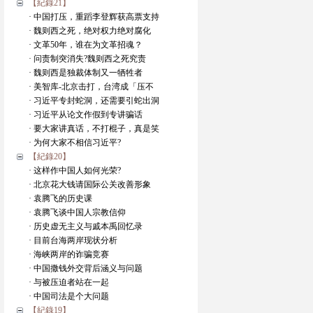
【紀錄21】
· 中国打压，重蹈李登辉获高票支持
· 魏则西之死，绝对权力绝对腐化
· 文革50年，谁在为文革招魂？
· 问责制突消失?魏则西之死究责
· 魏则西是独裁体制又一牺牲者
· 美智库-北京击打，台湾成「压不
· 习近平专封蛇洞，还需要引蛇出洞
· 习近平从论文作假到专讲骗话
· 要大家讲真话，不打棍子，真是笑
· 为何大家不相信习近平?
【紀錄20】
· 这样作中国人如何光荣?
· 北京花大钱请国际公关改善形象
· 袁腾飞的历史课
· 袁腾飞谈中国人宗教信仰
· 历史虚无主义与戚本禹回忆录
· 目前台海两岸现状分析
· 海峡两岸的诈骗竞赛
· 中国撒钱外交背后涵义与问题
· 与被压迫者站在一起
· 中国司法是个大问题
【紀錄19】