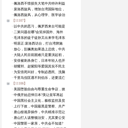
· 佩洛西不惜损失大笔中共特许利益
· 裴洛西旋风，增加台湾国际地位，
· 佩洛西旋风，从心理学、医学诊治
【11107】
· 以中共的恶习，佩罗西来台可能是
· 二舅问题在哪?会笑掉国外、海外
· 毛泽东的徒子徒孙又出来学毛泽东
· 明居正:裴洛西访台，打台湾牌施
· 放心，彭姵奥如果选上总统，中共
· 大陆人民目前困难只是重演起初，
· 安倍被刺杀身亡，日本年轻人也开
· 胡耀邦、赵紫阳等爱国其实不民主
· 为安倍死叫好，专制必愚民、洗脑
· 千里马倪匡遇不到伯乐，还要流亡
【11106】
· 美国堕胎自由与尊重生命争议，掀
· 中俄开始忌惮日本?美让皇军再起
· 中国黑社会主义化，极权监控及贫
· 上行下效，中国最黑是警察、共产
· 唐山桉诡异操作，中共精准示范让
· 唐山打人该整顿治安，尤其要公安
· 中国警匪一家亲，中共会不知道?