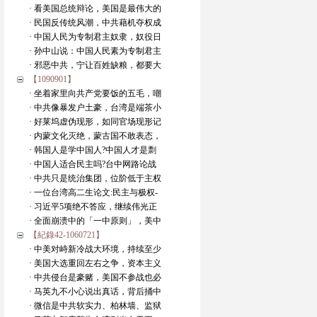
· 看美国总统辩论，美国是最伟大的
· 民国反传统风潮，中共藉机夺权成
· 中国人民为专制君主奴隶，奴役日
· 孙中山说：中国人民素为专制君主
· 邪恶中共，宁让百姓缺粮，都要大
【1090901】
· 坐着家里向共产党要饭的五毛，嘲
· 中共像暴发户土豪，台湾是端茶小
· 好莱坞虚伪现形，如同官场现形记
· 内蒙文化灭绝，蒙古国不敢表态，
· 韩国人是学中国人?中国人才是剽
· 中国人适合民主吗?台中网路论战
· 中共只是统治集团，位阶低于主权
· 一位台湾高二生论文:民主与极权-
· 习近平5项绝不答应，继续伟光正
· 全面崩溃中的「一中原则」，美中
【紀錄42-1060721】
· 中美对峙新冷战大环境，持续至少
· 美国大选重回左右之争，资本主义
· 中共侵台是豪赌，美国不参战也必
· 马英九不小心说出真话，背后捅中
· 微信是中共软实力、柏林墙、监狱