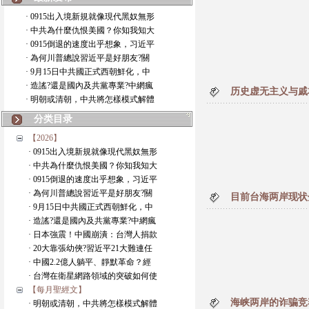
· 0915出入境新規就像現代黑奴無形
· 中共為什麼仇恨美國？你知我知大
· 0915倒退的速度出乎想象，习近平
· 為何川普總說習近平是好朋友?關
· 9月15日中共國正式西朝鮮化，中
· 造謠?還是國內及共黨專業?中網瘋
历史虚无主义与戚
· 明朝或清朝，中共將怎樣模式解體
分类目录
【2026】
· 0915出入境新規就像現代黑奴無形
· 中共為什麼仇恨美國？你知我知大
· 0915倒退的速度出乎想象，习近平
· 為何川普總說習近平是好朋友?關
目前台海两岸现状
· 9月15日中共國正式西朝鮮化，中
· 造謠?還是國內及共黨專業?中網瘋
· 日本強震！中國崩潰：台灣人捐款
· 20大靠張幼俠?習近平21大難連任
· 中國2.2億人躺平、靜默革命？經
· 台灣在衛星網路領域的突破如何使
【每月聖經文】
海峡两岸的诈骗竞
· 明朝或清朝，中共將怎樣模式解體