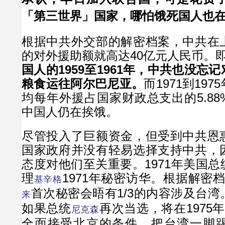
「第三世界」国家，哪怕饿死国人也
根据中共外交部的解密档案，中共在
的对外援助额就高达40亿元人民币。
国人的1959至1961年，中共也没忘
粮食运往阿尔巴尼亚。
而1971到19
均每年外援占国家财政总支出的5.8
中国人仍在挨饿。
尽管投入了巨额资金，但受到中共恩
国家政府并没有轻易选择支持中共，
态度对他们至关重要。1971年美国
理
1971年秘密访华。根据解密
基辛格
首次秘密会晤有1/3的内容涉及台
来
如果总统
再次当选，将在1975
尼克森
全面接受北京的条件，把台湾一脚