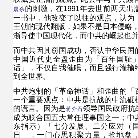
的刺激，在1991年去世前两天
屠杀
一书中，他改变了以往的观点，认为
王朝的现代翻版，如果不是日本侵略
渐导使中国现代化，而中共的崛起也
而中共因其窃国成功，否认中华民国
中国近代史全盘歪曲为「百年国耻
话」，不仅自我催眠，而且强行灌输
到全世界。
中共炮制的「革命神话」和歪曲的「
一个重要观点：中共是抗战的中流砥
的谎言。因为是
领导国民政府抗
蒋介石
成为联合国五大常任理事国之一；中
东指示）「七分发展、二分应对（
日」，一门心思积聚力量，抢地盘