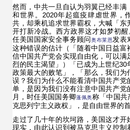
然而，中共一旦自认为羽翼已经丰满
和世界。2020年起瘟疫肆虐世界，
共，却乘机追求世界霸权，大喊「东
开打新冷战。西方政界这才如梦初醒。
任美国国家安全事务顾问
发表
奥布莱恩
这种错误的估计（「随着中国日益富
信中国共产党会实现自由化，可以满
烈的民主渴望」）「已成为上世纪30
政策最大的败笔」，「那么，我们为
误？我们为什么不能看清中国共产党
单，是因为我们没有注意中国共产党
月，时任美国国务卿
称「中国共
蓬佩奥
克思列宁主义政权」，是自由世界的
走过了几十年的坎坷路，美国这才开
现实，由此认识到被马克思主义控制