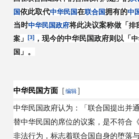
依此取代
在
拥有的
国
中华民国
联合国
中
当时
将此决议案称做「
中华民国政府
排
[3]
」
，现今的中华民国政府则以「
案
中
」。
国
中华民国方面
[
]
编辑
中华民国政府认为：「联合国提出并
替中华民国的席位的议案，是不符合
非法行为，标志着联合国自身的堕落