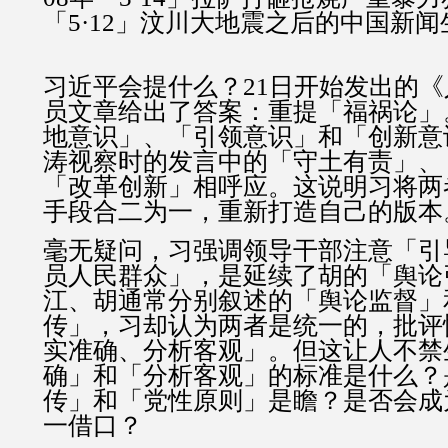
「5·12」汶川大地震之后的中国新闻
习近平会提什么？21日开始发出的
员文章给出了答案：重提「福祸论」
地意识」、「引领意识」和「创新意
涛视察时的发言中的「守土有责」、
「改革创新」相呼应。这说明习将两
手段合二为一，重新打造自己的版本
毫无疑问，习强调领导干部注意「引
员人民群众」，是延续了胡的「舆论
江、胡通常分别叙述的「舆论监督」
传」，习却认为两者是统一的，批评
实准确、分析客观」。但这让人不禁
确」和「分析客观」的标准是什么？
传」和「党性原则」是瞻？是否会成
一借口？