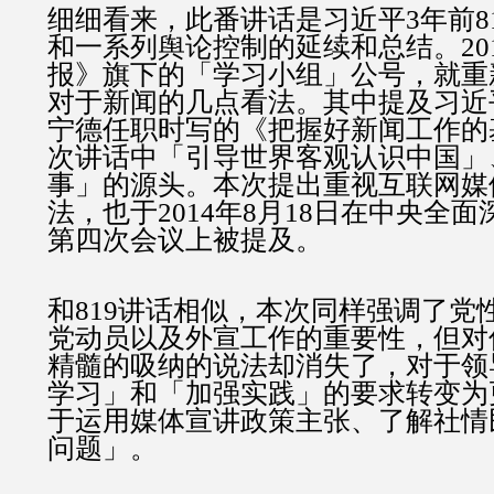
细细看来，此番讲话是习近平3年前8
和一系列舆论控制的延续和总结。20
报》旗下的「学习小组」公号，就重
对于新闻的几点看法。其中提及习近
宁德任职时写的《把握好新闻工作的
次讲话中「引导世界客观认识中国」
事」的源头。本次提出重视互联网媒
法，也于2014年8月18日在中央全
第四次会议上被提及。
和819讲话相似，本次同样强调了党
党动员以及外宣工作的重要性，但对
精髓的吸纳的说法却消失了，对于领
学习」和「加强实践」的要求转变为
于运用媒体宣讲政策主张、了解社情
问题」。