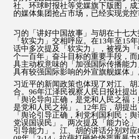
社、环球时报社等党媒旗下版图，成
的媒体集团抢占市场，已经实现党控
习的「讲好中国故事」与胡在十七大
「软实力」交相呼应。在13年至15
话中多次提及「软实力」，被视为「
个一百年」奋斗目标的重要手段，而
具主动权意味的「加强国际传播能力
具有较强国际影响的外宣旗舰媒体」
习近平的新闻政策也体现了对江、胡
合。96年江泽民视察人民日报社提
「舆论导向正确，是党和人民之福；
是党和人民之祸」。12年后，胡提
「舆论引导正确，利党利国利民；舆
党误国误民」。两次提及「能力论」
引导能力」。江、胡的讲话分别对应
08年「3·14」拉萨打砸抢烧严重暴