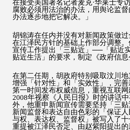
在接受美国著名记者麦克·华莱士专
腐败必须用法治的办法，用舆论监督
办法逐步地把它解决。」
胡锦涛在任内并没有对新闻政策做过
在江泽民方针的基础上作部分调整。
宣传工作提出「三贴近」──「贴近
贴近生活」的要求，制定《政府信息
在第二任期，胡政府特别吸取汶川地
增强「针对性」和「实效性」，完善
第一时间发布权威信息，重视互联网
2008年视察《人民日报》时的讲话
外，他重申新闻宣传需要坚持「三贴
新闻监督和表达自由色彩的「保证人
与权、表达权、监督权」被写入了十
重提被江泽民否定、由赵紫阳提出的