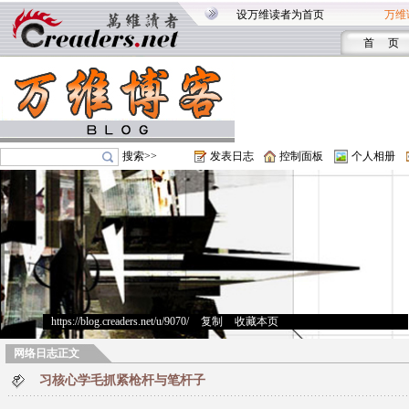
设万维读者为首页
万维
首 页
搜索>>
发表日志
控制面板
个人相册
https://blog.creaders.net/u/9070/
>
复制
>
收藏本页
网络日志正文
习核心学毛抓紧枪杆与笔杆子