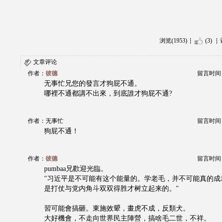
浏览(1953)
(3)
文章评论
作者：
彼德
留言时间：20
无事忙兄您的發言才狗屁不通。
哪裡不通都講不出來，到底誰才狗屁不通?
作者：无事忙
留言时间：20
狗屁不通！
作者：
彼德
留言时间：20
pumbaa兄歡迎光臨。
"习近平是不可能有这个能量的。学老毛，并不可能真的成
是打仗与党内角斗双双得胜才树立起来的。"
習可能會搞砸。東施效顰，畫虎不成，反類犬。
大好機會，不走向世界民主陣營，搞啥毛二世，不祥。