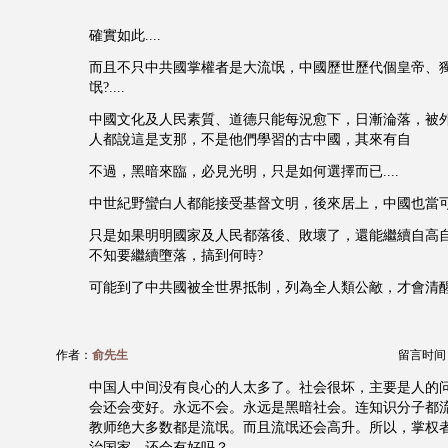
確實如此....
而且不只中共國掌權者是大流氓，中國歷世歷代個皇帝、
氓?....
中國文化及人民素質、道德只能每況愈下，日漸淪落，被
人都說這是支那，不是他們學習的古中國，其來有自
不過，黑暗來臨，必見光明，只是如何選擇而已....
中世紀野蠻白人都能接受基督文明，後來居上，中國也當可以.
只是如果明明國家及人民都落後、敗壞了，還能繼續自高
不知要繼續墮落，搞到何時?
可能到了中共國被全世界抵制，列為全人類公敵，才會清醒一些
作者：
俞先生
留言时间：20
中国人中间没有良心的人太多了。社会很坏，主要是人的
会还会变好。永远不会。永远是黑暗社会。连知识分子都
教师绝大多数都是流氓。而且流氓还会高升。所以，掌权
治国家。还会有好吗？