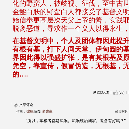
化的野蛮人，被歧视、征伐，至中古
金髮白肤的野蛮白人都接受了基督文
始信奉更高层次天父上帝的善，实践
脱离恶道，寻求作一个义人以得永生，
在基督文明中，个人及团体都因此提
有根有基，打下人间天堂、伊甸园的
界因此得以强盛扩张，是有其根基及
凭空，靠宣传，假冒伪造，无根基，
的….
浏览(3063)
(28)
文章评论
作者：
彼德
回复
俞先生
留言时间：20
"所以，掌權者都是流氓。流氓統治國家。還會有好嗎？"