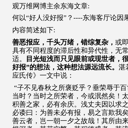
观万维网博主余东海文章:
何以“好人没好报”？----东海客厅论因
内容简述如下:
善恶报应，千头万绪，错综复杂，
或
具有不同程度的滞后性和异代性，无
适。
目光短浅而只见眼前或现世者，很
好报”的想法，这种想法源远流长。
湛
应氏传》一文中说：
“子不见春秋之所褒贬乎？垂荣辱于百
当时？当时之所荣者，今或泯然矣！
积善之家，必有余庆。浅丈夫因以求
必诿曰：为善未必有报，易之言欺我
善云者，岂一朝一夕之故哉！其所由