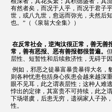
根深者，其花实繁；其积德盛者，其
有然者矣，而况于人乎，而况于君子
世，或八九世，愈远而弥光，夫然后
也。”（《泉翁大全集》）
在反常社会，逆淘汰很正常，善无善
常，善有恶报、恶有善报都很普遍。
层性、短暂性和后续救济性，无碍于
例如，邪恶之徒暴富暴贵暴得大名，
则各种忧患包括身心疾患会越来越深
眼不见耳，此之谓表层性；这种人难
悖出的定律，其富贵不可持续，此之
下场堪虞，后患无穷，遗祸家人子孙
性。