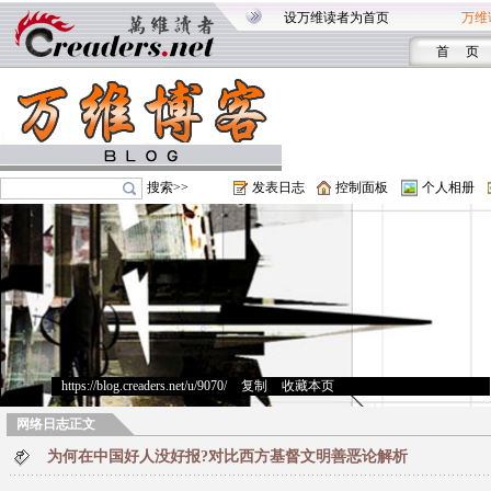
设万维读者为首页
万维
首 页
搜索>>
发表日志
控制面板
个人相册
https://blog.creaders.net/u/9070/
>
复制
>
收藏本页
网络日志正文
为何在中国好人没好报?对比西方基督文明善恶论解析