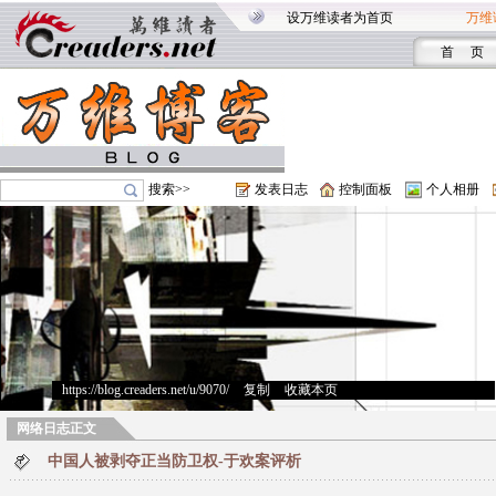
设万维读者为首页
万维
首 页
搜索>>
发表日志
控制面板
个人相册
https://blog.creaders.net/u/9070/
>
复制
>
收藏本页
网络日志正文
中国人被剥夺正当防卫权-于欢案评析