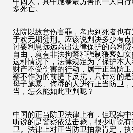
中四人，其中施暴最厉害的一人自行
多死亡。
法院以故意伤害罪，考虑到死者也有
于欢无期徒刑。应该说判决多少有点
讨要利息远远高出法律保护的高利贷
自由，就有非法拘禁和强制猥亵妇女
这种情况下，法律规定为了保护本人
财产不受伤害的行动，属于正当防卫
察不作为的前提下反抗，只针对的是
母子施暴、侮辱的人进行正当防卫，
当，怎么能如此重判呢？
中国的正当防卫法律上有，但现实中
听说的是警察依法击毙，很少听说有
卫。法律上对正当防卫抽象肯定，执