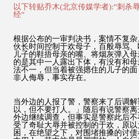
以下转贴乔木(北京传媒学者):”刺杀
经”
根据公布的一审判决书，案情不复杂
伙长时间控制于欢母子，百般辱骂、
儿子的鞋捂母亲的嘴、将烟灰弹入母
的是其中一人露出下体，有没有和母
法不一，但当着被强摁住的儿子的面
非人侮辱，事实存在。
当外边的人报了警，警察来了后调解
以，但不要打人。」随后有说警察离
外边继续调查，但事实是警察此后不
受了奇耻大辱并被控制的于欢，原以
困，在绝望之下，对围堵推搡的讨债