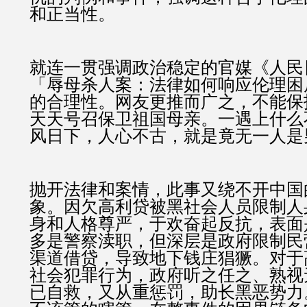
和正当性。
就连一贯强调政治稳定的官媒《人民
「辱母杀人案：法律如何响应伦理困
的合理性。网友更推而广之，不能保
天天号召保卫祖国母亲。一遇上什么
风日下，人心不古，就是竟无一人是
抛开法律和案情，此事又绕不开中国
象。因欠高利贷被黑社会人员限制人
身和人格尊严，于欢奋起反抗，表面
多是警察渎职，但深层是政府限制民
渠道借贷，导致地下钱庄猖獗。对于
社会犯罪行为，政府听之任之、熟视
已自救，又从重惩罚，助长黑恶势力