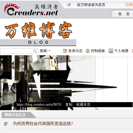
设万维读者为首页
万维
首 页
搜索>>
发表日志
控制面板
个人相册
https://blog.creaders.net/u/9070/
>
复制
>
收藏本页
网络日志正文
为何洪秀柱会代表国民党选总统?