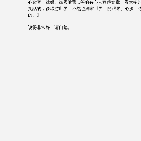
心政客、黨媒、黨國喉舌...等的有心人宣傳文章，看太多
笑話的，多環游世界，不然也網游世界，開眼界、心胸，
的。】
说得非常好﹗请自勉。