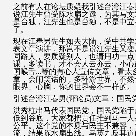
之前有人在论坛质疑我引述台湾江春男
说江先生曾受陈水扁之邀，为其写文
是台独，江先生也是台独，不是中立
了。
现在江春男先生如去大陆，受中共学
表文章演讲，那岂不是说江先生又变
同路人，要质疑别人，也请用功一点
课，多读书，才不会人云亦云，小心
国喉舌...等的有心人宣传文章，看
章，会闹笑话的，多环游世界，不然
眼界、心胸，你的世界会不一样的。
引述台湾江春男(评论员)文章：国民
洪秀柱出马代表国民党，国民党陷于
低到谷底，大家都把责任推到马一人
公平。这个党的本质与民主不兼容，
流，结果陈水扁出线。马英九反其道