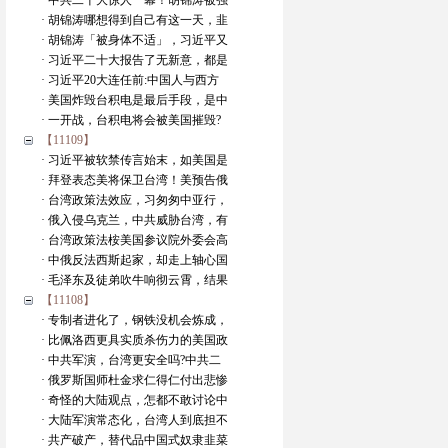
· 中共二十大惊人一幕！胡锦涛被强
· 胡锦涛哪想得到自己有这一天，韭
· 胡锦涛「被身体不适」，习近平又
· 习近平二十大报告了无新意，都是
· 习近平20大连任前:中国人与西方
· 美国炸毁台积电是最后手段，是中
· 一开战，台积电将会被美国摧毁?
【11109】
· 习近平被软禁传言始末，如美国是
· 拜登表态美将保卫台湾！美预告俄
· 台湾政策法效应，习匆匆中亚行，
· 俄入侵乌克兰，中共威胁台湾，有
· 台湾政策法桉美国参议院外委会高
· 中俄反法西斯起家，却走上轴心国
· 毛泽东及徒弟吹牛响彻云霄，结果
【11108】
· 专制者进化了，钢铁没机会炼成，
· 比佩洛西更具实质杀伤力的美国政
· 中共军演，台湾更安全吗?中共二
· 俄罗斯国师杜金求仁得仁付出悲惨
· 奇怪的大陆观点，怎都不敢讨论中
· 大陆军演常态化，台湾人到底担不
· 共产破产，替代品中国式奴隶韭菜