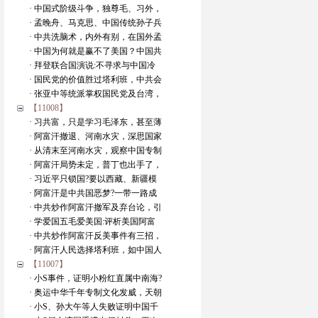
· 中国式阶级斗争，独尊毛、习外，
· 孟晚舟、马克思、中国传统孙子兵
· 中共洗脑术，内外有别，在国外孟
· 中国为何就是赢不了美国？中国共
· 拜登联合国演说:不寻求与中国冷
· 国民党的价值胜过塔利班，中共会
· 张亚中等统派掌权国民党及台湾，
【11008】
· 习共富，只是学习毛泽东，甚至薄
· 阿富汗撤退、河南水灾，深思国家
· 从清末至河南水灾，观察中国专制
· 阿富汗局势未定，普丁也出手了，
· 习近平只锁国?要以西藏、新疆模
· 阿富汗是中共国恶梦?一带一路成
· 中共炒作阿富汗撤军及弃台论，引
· 学爱国五毛爱美国:评析美国阿富
· 中共炒作阿富汗反美事件有三招，
· 阿富汗人民选择塔利班，如中国人
【11007】
· 小S事件，证明小粉红直属中南海?
· 奥运中华千年专制文化发威，天朝
· 小S、孙大午等人失败证明中国千