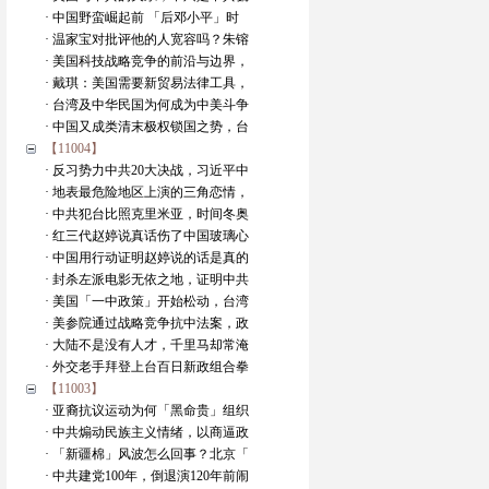
· 中国野蛮崛起前 「后邓小平」时
· 温家宝对批评他的人宽容吗？朱镕
· 美国科技战略竞争的前沿与边界，
· 戴琪：美国需要新贸易法律工具，
· 台湾及中华民国为何成为中美斗争
· 中国又成类清末极权锁国之势，台
【11004】
· 反习势力中共20大决战，习近平中
· 地表最危险地区上演的三角恋情，
· 中共犯台比照克里米亚，时间冬奥
· 红三代赵婷说真话伤了中国玻璃心
· 中国用行动证明赵婷说的话是真的
· 封杀左派电影无依之地，证明中共
· 美国「一中政策」开始松动，台湾
· 美参院通过战略竞争抗中法案，政
· 大陆不是没有人才，千里马却常淹
· 外交老手拜登上台百日新政组合拳
【11003】
· 亚裔抗议运动为何「黑命贵」组织
· 中共煽动民族主义情绪，以商逼政
· 「新疆棉」风波怎么回事？北京「
· 中共建党100年，倒退演120年前闹