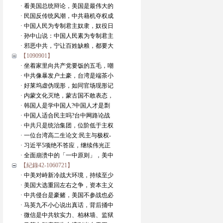
· 看美国总统辩论，美国是最伟大的
· 民国反传统风潮，中共藉机夺权成
· 中国人民为专制君主奴隶，奴役日
· 孙中山说：中国人民素为专制君主
· 邪恶中共，宁让百姓缺粮，都要大
【1090901】
· 坐着家里向共产党要饭的五毛，嘲
· 中共像暴发户土豪，台湾是端茶小
· 好莱坞虚伪现形，如同官场现形记
· 内蒙文化灭绝，蒙古国不敢表态，
· 韩国人是学中国人?中国人才是剽
· 中国人适合民主吗?台中网路论战
· 中共只是统治集团，位阶低于主权
· 一位台湾高二生论文:民主与极权-
· 习近平5项绝不答应，继续伟光正
· 全面崩溃中的「一中原则」，美中
【紀錄42-1060721】
· 中美对峙新冷战大环境，持续至少
· 美国大选重回左右之争，资本主义
· 中共侵台是豪赌，美国不参战也必
· 马英九不小心说出真话，背后捅中
· 微信是中共软实力、柏林墙、监狱