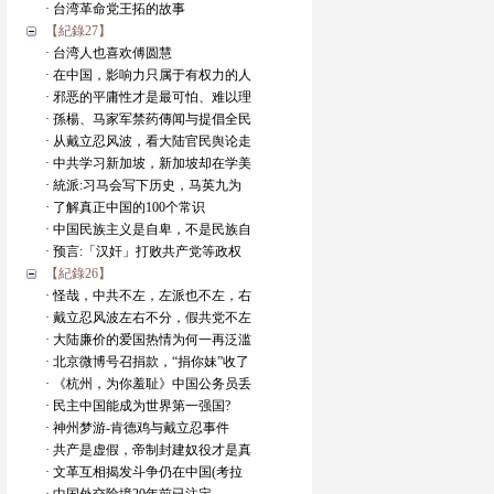
· 台湾革命党王拓的故事
【紀錄27】
· 台湾人也喜欢傅圆慧
· 在中国，影响力只属于有权力的人
· 邪恶的平庸性才是最可怕、难以理
· 孫楊、马家军禁药傳闻与提倡全民
· 从戴立忍风波，看大陆官民舆论走
· 中共学习新加坡，新加坡却在学美
· 統派:习马会写下历史，马英九为
· 了解真正中国的100个常识
· 中国民族主义是自卑，不是民族自
· 预言:「汉奸」打败共产党等政权
【紀錄26】
· 怪哉，中共不左，左派也不左，右
· 戴立忍风波左右不分，假共党不左
· 大陆廉价的爱国热情为何一再泛滥
· 北京微博号召捐款，“捐你妹”收了
· 《杭州，为你羞耻》中国公务员丢
· 民主中国能成为世界第一强国?
· 神州梦游-肯德鸡与戴立忍事件
· 共产是虚假，帝制封建奴役才是真
· 文革互相揭发斗争仍在中国(考拉