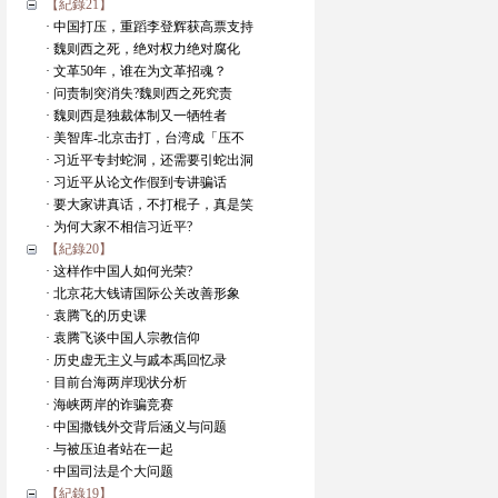
【紀錄21】
· 中国打压，重蹈李登辉获高票支持
· 魏则西之死，绝对权力绝对腐化
· 文革50年，谁在为文革招魂？
· 问责制突消失?魏则西之死究责
· 魏则西是独裁体制又一牺牲者
· 美智库-北京击打，台湾成「压不
· 习近平专封蛇洞，还需要引蛇出洞
· 习近平从论文作假到专讲骗话
· 要大家讲真话，不打棍子，真是笑
· 为何大家不相信习近平?
【紀錄20】
· 这样作中国人如何光荣?
· 北京花大钱请国际公关改善形象
· 袁腾飞的历史课
· 袁腾飞谈中国人宗教信仰
· 历史虚无主义与戚本禹回忆录
· 目前台海两岸现状分析
· 海峡两岸的诈骗竞赛
· 中国撒钱外交背后涵义与问题
· 与被压迫者站在一起
· 中国司法是个大问题
【紀錄19】