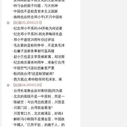
· 反韩闹剧是中国文化的无逻辑显现
· 特习会的面子问题，习大伤神
· 中国也不是权贵资本主义国家
· 南韩也在怀念邓小平(不只中国有
【紀錄35-20161213】
· 纪念邓小平系列-64开枪为何还要
· 纪念邓小平系列-韬光养晦得失盘
· 邓小平逝世20周年功过评说
· 毛左要的是权利争夺，不是真毛泽
· 右撇子连家务事都可盖高楼
· 赵小兰也是文革受难家属，却没斯
· 纪念南京屠杀80周年，准备打台湾
· 中国空气污染比想象更严重
· 盼武统台湾?还是盼望破局?
· 西方观点:希特勒等同毛泽东、蒋
【紀錄34-20161120】
· 台湾长老教会反对蒋经国(同为基
· 北京的底线不是一中原则，而是一
· 陈破空：与台湾总统通话，川普是
· 川菜门后，台湾前途看涨?
· 川普胃口大，北京难满足，好戏4
· 解析冯小刚我不是潘金莲，中国政
· 中國人「己所不欲，勿施于人」的