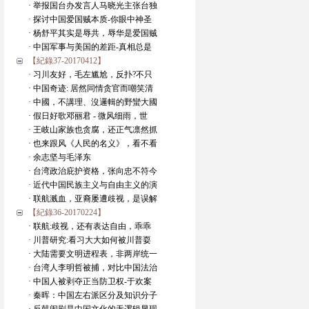
· 举报国台办发言人马晓光主张台独
· 探讨中国爱国贼本质-你眼中神圣
· 杨舒平其实是辱共，辱华是爱国贼
· 中国军事与美国的差距-真相总是
【紀錄37-20170412】
· 习川友好，毛左尴尬，反扑?不只
· 中国奇迹: 居然同情贪官而嘲笑清
· 中國，不講理、沒邏輯的野蠻大國
· 假日好歌邓丽君 - 微风细雨，世
· 王岐山家族也贪腐，还正气凛然抓
· 也来跟风《人民的名义》，看不看
· 余志坚与毛泽东
· 台湾政治庇护资格，张向忠不符今
· 近代中国民族主义与自由主义的演
· 联航溅血，亚裔屡遭歧视，是误解
【紀錄36-20170224】
· 联航:歧视，还有表达自由，乖乖
· 川普研究:看习大大如何被川普耍
· 大陆需要文明进程表，非两岸统一
· 台湾人李明哲被捕，对比中国法治
· 中国人被剥夺正当防卫权-于欢案
· 秦晖：中国左右派区分及知识分子