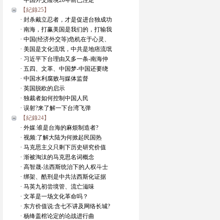
· 中国外交险境20年前已注定
【紀錄25】
· 封杀戴立忍者，才是促进台独成功
· 南海，打赢美国是我们的，打输我
· 中国(经济外交等)危机在于心灵、
· 美国是文化流氓，中共是地痞流氓
· 习近平下台理由又多一条-南海仲
· 五四、文革、中国梦-中国还要绕
· 中国水利腐败与媒体监督
· 英国脱欧的启示
· 独裁者如何控制中国人民
· 误射?来了解一下台湾飞弹
【紀錄24】
· 外媒:谁是台海的麻烦制造者?
· 视频:了解大陆为何掀起民国热
· 马克思主义只剩下历史研究价值
· 渐被淘汰的马克思名词概念
· 高智晟-法西斯统治下的人权斗士
· 绑架、酷刑是中共法西斯化证据
· 马英九初尝境管、流亡滋味
· 文革是一场文化革命吗？
· 东方价值说:含七不讲及网络长城?
· 杨绛盖棺论定的论战进行曲