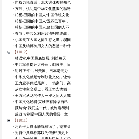
· 向权力说真话，北大退休教授郑也
· 方芳、姚明是中华文化薰陶的精緻
· 柏杨-丑陋的中国人:中国传统文化
· 柏杨-丑陋的中国人:五四已百年，
· 柏杨-丑陋的中国人:酱缸国病人不
· 春节，中共又利用台湾明星统战，
· 小国夹在大国之间生存之道，弱国
· 中国及纳粹御用文人的恶是一种什
【11012】
· 林语堂:中国最底阶层, 利益每天
· 中共军事提升大外宣，刺激美、日
· 明居正:中共对美国、日本毫无办
· 中华文化就是专制奴化文化，让你
· 王力宏事件近尾声，一场豪门、高
· 从女性主义观点，看王力宏离婚一
· 王力宏从龙的传人一夕之间人人喊
· 中国文化逻辑:灾难没有降临自己
· 颜纯钩: 我们这一代，或许看得到
· 反驳:专制是中国人民的需要一文
【11011】
· 习近平大撒币缺钱缺疯了，割韭菜
· 为何中共尊称苏联为俄爹?历史上