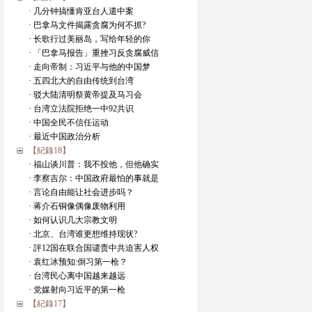
· 几分钟搞懂肯亚台人遣中案
· 巴拿马文件揭露贪腐为何不抓?
· 长歌行过美丽岛，写给年轻的你
· 「巴拿马报告」重挫习反贪腐威信
· 走向帝制：习近平与他的中国梦
· 五四北大的自由传统到台湾
· 驳大陆清明祭黄帝提及马习会
· 台湾立法院拒绝一中92共识
· 中国全民不信任运动
· 最近中国政治分析
【紀錄18】
· 福山谈川普：我不投他，但他确实
· 李察吉尔：中国政府最怕的事就是
· 言论自由能让社会进步吗？
· 蒋介石铜像偶像废物利用
· 如何认识几大宗教文明
· 北京、台湾谁更想维持现状?
· 評12国在联合国谴责中共迫害人权
· 袁红冰预知:倒习第一枪？
· 台湾民心离中国越来越远
· 党媒射向习近平的第一枪
【紀錄17】