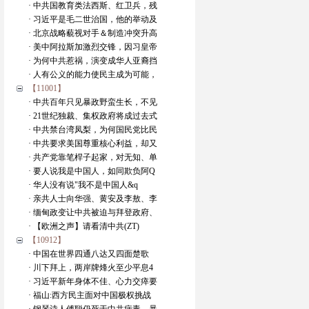
· 中共国教育类法西斯、红卫兵，残
· 习近平是毛二世治国，他的举动及
· 北京战略藐视对手＆制造冲突升高
· 美中阿拉斯加激烈交锋，因习皇帝
· 为何中共惹祸，演变成华人亚裔挡
· 人有公义的能力使民主成为可能，
【11001】
· 中共百年只见暴政野蛮生长，不见
· 21世纪独裁、集权政府将成过去式
· 中共禁台湾凤梨，为何国民党比民
· 中共要求美国尊重核心利益，却又
· 共产党靠笔桿子起家，对无知、单
· 要人说我是中国人，如同欺负阿Q
· 华人没有说"我不是中国人&q
· 亲共人士向华强、黄安及李敖、李
· 缅甸政变让中共被迫与拜登政府、
· 【欧洲之声】请看清中共(ZT)
【10912】
· 中国在世界四通八达又四面楚歌
· 川下拜上，两岸牌烽火至少平息4
· 习近平新年身体不佳、心力交瘁要
· 福山:西方民主面对中国极权挑战