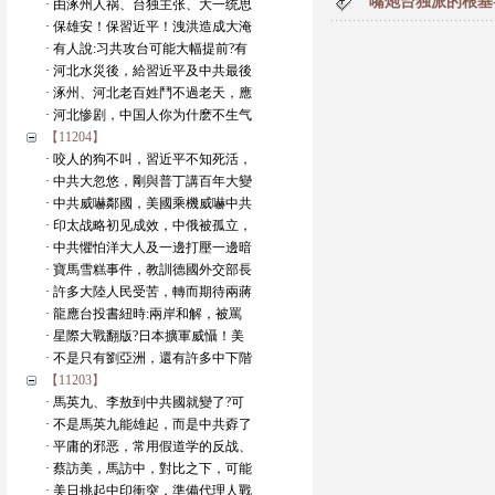
嘴炮台独派的根基
· 由涿州人祸、台独主张、大一统思
· 保雄安！保習近平！洩洪造成大淹
· 有人說:习共攻台可能大幅提前?有
· 河北水災後，給習近平及中共最後
· 涿州、河北老百姓鬥不過老天，應
· 河北惨剧，中国人你为什麽不生气
【11204】
· 咬人的狗不叫，習近平不知死活，
· 中共大忽悠，剛與普丁講百年大變
· 中共威嚇鄰國，美國乘機威嚇中共
· 印太战略初见成效，中俄被孤立，
· 中共懼怕洋大人及一邊打壓一邊暗
· 寶馬雪糕事件，教訓德國外交部長
· 許多大陸人民受苦，轉而期待兩蔣
· 龍應台投書紐時:兩岸和解，被罵
· 星際大戰翻版?日本擴軍威懾！美
· 不是只有劉亞洲，還有許多中下階
【11203】
· 馬英九、李敖到中共國就變了?可
· 不是馬英九能雄起，而是中共孬了
· 平庸的邪恶，常用假道学的反战、
· 蔡訪美，馬訪中，對比之下，可能
· 美日挑起中印衝突，準備代理人戰