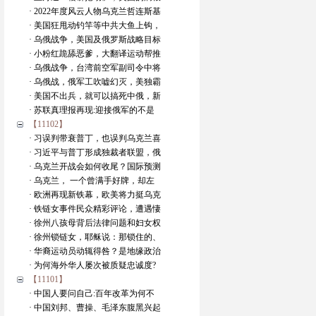
· 2022年度风云人物乌克兰哲连斯基
· 美国狂甩动钓竿等中共大鱼上钩，
· 乌俄战争，美国及俄罗斯战略目标
· 小粉红跪舔恶爹，大翻译运动帮推
· 乌俄战争，台湾前空军副司令中将
· 乌俄战，俄军工吹嘘幻灭，美独霸
· 美国不出兵，就可以搞死中俄，新
· 苏联真理报再现:迎接俄军的不是
【11102】
· 习误判带衰普丁，也误判乌克兰喜
· 习近平与普丁形成独裁者联盟，俄
· 乌克兰开战会如何收尾？国际预测
· 乌克兰， 一个曾满手好牌，却左
· 欧洲再现新铁幕，欧美将力挺乌克
· 铁链女事件民众精彩评论，遭遇悽
· 徐州八孩母背后法律问题和妇女权
· 徐州锁链女，耶稣说：那锁住的、
· 华裔运动员动辄得咎？是地缘政治
· 为何海外华人屡次被质疑忠诚度?
【11101】
· 中国人要问自己:百年改革为何不
· 中国刘邦、曹操、毛泽东腹黑兴起