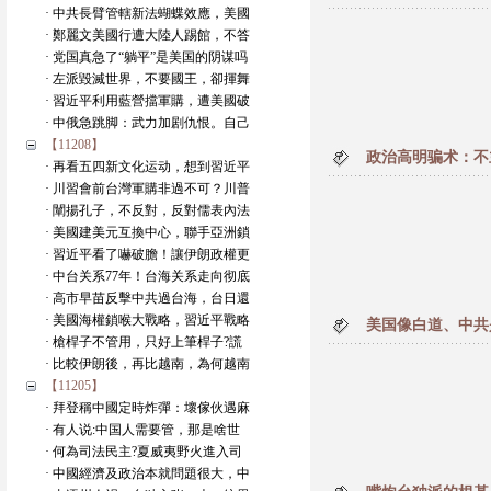
· 中共長臂管轄新法蝴蝶效應，美國
· 鄭麗文美國行遭大陸人踢館，不答
· 党国真急了“躺平”是美国的阴谋吗
· 左派毀滅世界，不要國王，卻揮舞
· 習近平利用藍營擋軍購，遭美國破
· 中俄急跳脚：武力加剧仇恨。自己
【11208】
政治高明骗术：不
· 再看五四新文化运动，想到習近平
· 川習會前台灣軍購非過不可？川普
· 闡揚孔子，不反對，反對儒表內法
· 美國建美元互換中心，聯手亞洲鎖
· 習近平看了嚇破膽！讓伊朗政權更
· 中台关系77年！台海关系走向彻底
· 高市早苗反擊中共過台海，台日還
· 美國海權鎖喉大戰略，習近平戰略
美国像白道、中共
· 槍桿子不管用，只好上筆桿子?謊
· 比較伊朗後，再比越南，為何越南
【11205】
· 拜登稱中國定時炸彈：壞傢伙遇麻
· 有人说:中国人需要管，那是啥世
· 何為司法民主?夏威夷野火進入司
· 中國經濟及政治本就問題很大，中