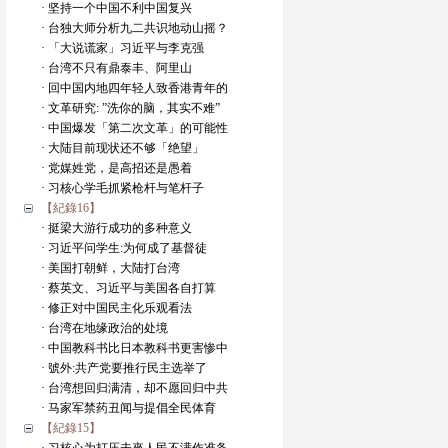
· 坚持一个中国不利中国复兴
· 台独大师分析九二共识地动山摇？
· 「大说谎家」习近平与李克强
· 台湾不只有鼎泰丰、阿里山
· 回中国内地四年轻人致香港青年的
· 文革研究: ”洗你的脑，其实不难”
· 中国爆发「第二次文革」的可能性
· 大陆目前现状还不够「绝望」
· 党媒姓党，是高招还是愚着
· 习核心学毛抓紧枪杆与笔杆子
【紀錄16】
· 挺梁大游行成功的多种意义
· 习近平问学生:为何成了基督徒
· 美国打朝鲜，大陆打台湾
· 蔡英文、习近平与美国各自打算
· 修正对中国民主化乐观看法
· 台湾在地缘政治的处境
· 中国教科书比日本教科书更害惨中
· 號外:共产党要推行民主选举了
· 台湾想回归满清，却不愿回归中共
· 马家军禁药丑闻与提倡全民体育
【紀錄15】