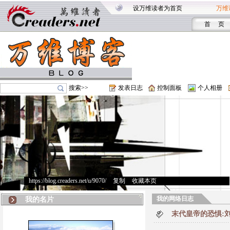
设万维读者为首页
万维
首 页
搜索>>
发表日志
控制面板
个人相册
https://blog.creaders.net/u/9070/
>
复制
>
收藏本页
我的网络日志
我的名片
末代皇帝的恐惧: