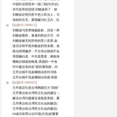
· 中国外交部宣布一国二制(92共识)
· 末代皇帝的恐惧:刘晓波死了，朕
· 刘晓波证明共匪不把人民当人，为
· 党组织五毛、爱国贼与红卫兵，红
【紀錄39-1060611】
· 刘晓波与世界独裁政权，历史一再
· 刘晓波罹癌，春蚕到死丝方尽，对
· 刘晓波被关到肝癌的零八宪章-血
· 诺贝尔和平奖刘晓波肝癌末期，保
· 政治高明骗术：不主张台独就不会
· 美国像白道、中共是黑道，都收保
· 嘴炮台独派的根基-美国的一中各
· 巴中建交有好处?屁民看热闹，内
· 王丹台独不流血嘴炮论的对与错-
· 王丹台独不流血嘴砲论依据:美国
【紀錄38-1060503】
· 王丹真话引发台湾网路巨大“回响”
· 王丹离台给台湾民主社会的建议（
· 解决台湾问题最近道路是美国，屡
· 王丹离台给台湾民主社会的建议(
· 王丹离台给台湾民主社会的建议(
· 64成为世界认识中国(共党)的重要