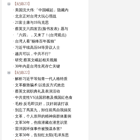
【紀錄23】
· 美国沈大伟:「中国崛起」隐藏内
· 北京正对台湾大玩心理战
· 21富士康与19马克思
· 蔡英文六四发言(脸书发表): 愿与
· 「六四」，又来了！(台湾观点)
· 台湾人看”杨绛百年孤独”
· 习近平续高压64等异议人士
· 越共可以，中共不行?
· 研究:蔡英文崛起相关视频
· 30年内是台湾生死存亡关键
【紀錄22】
· 解析习近平等知青一代人格特质
· 文革极致骗术:以造反方式效忠
· 蔡英文就职典礼及表演活动
· 中共党性VS法国邪教及俄国紅色食
· 毛粉:反毛即汉奸，汉奸就该打该
· 別忘了馬英九，卸任前馬自我搞笑
· 文革，个人崇拜的精神病群体案例
· 文革50年，伤痕潜藏在潜意识里
· 雷洋因环保事件被预谋杀害?
· 文革50年，告别红太阳(毛泽东思