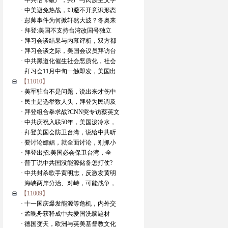
· 中共信仰破产，共产与民族主义学
· 中美避免热战，却避不开意识形态
· 彭帅事件为何掀轩然大波？冬奥来
· 拜登:美国不支持台湾改国号独立
· 拜习会谈结果与内幕评析，双方都
· 拜习会谈之际，美国会议员拜访台
· 中共黑道化催生社会恶质化，社会
· 拜习会11月中旬一触即发，美国出
【11010】
· 美军驻台不是问题，说出来才伤中
· 民主是选举数人头，拜登为民调及
· 拜登组合拳求战?CNN突专访蔡英文
· 中共庆祝入联50年，美国泼冷水，
· 拜登美国会防卫台湾，说给中共听
· 要讨论嫖娼，就全面讨论，别抓小
· 拜登出招:美国必会保卫台湾，全
· 普丁说中共国没能源储备怎打仗?
· 中共封杀歌手黄明志，反激发黄明
· 海峡两岸分治、对峙，可能战争，
【11009】
· 十一国庆爆发能源等危机，内外交
· 孟晚舟获释成中共爱国洗脑题材
· 德国变天，欧洲与英美基督教文化