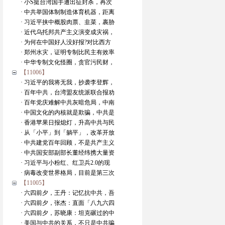
· 小S挺台湾国手遭出征封杀，再次
· 中共举国体制制造体育机器，距离
· 习近平挟中概股肉票、韭菜，裹胁
· 近代乌托邦共产主义演变成灾祸，
· 为何在中国好人没好报?对比西方
· 郑州水灾，证明专制比民主有效率
· 中华专制文化怪圈，贪官污民财，
【11006】
· 习近平的我将无我，抄袭李登辉，
· 百年中共，台湾盟友统派联合报劝
· 百年党庆难解中共灰暗危局，中南
· 中国文化的内核就是欺骗，中共是
· 香港苹果日报熄灯，升高中共与民
· 从「小平」到「躺平」，改革开放
· 中共建党百年回顾，不是共产主义
· 中共国安部副部长董经纬携大量资
· 习近平与小粉红、红卫兵2.0的现
· 病毒改变世界格局，目前是第三次
【11005】
· 六四前夕，王丹：记忆抗中共，吾
· 六四前夕，张杰：直面「八九六四
· 六四前夕，苏晓康：坦克碾过的中
· 美国与中共的关系，不只是中共骗