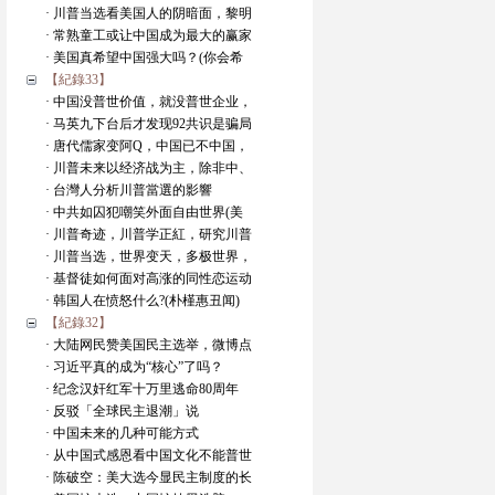
· 川普当选看美国人的阴暗面，黎明
· 常熟童工或让中国成为最大的赢家
· 美国真希望中国强大吗？(你会希
【紀錄33】
· 中国没普世价值，就没普世企业，
· 马英九下台后才发现92共识是骗局
· 唐代儒家变阿Q，中国已不中国，
· 川普未来以经济战为主，除非中、
· 台灣人分析川普當選的影響
· 中共如囚犯嘲笑外面自由世界(美
· 川普奇迹，川普学正紅，研究川普
· 川普当选，世界变天，多极世界，
· 基督徒如何面对高涨的同性恋运动
· 韩国人在愤怒什么?(朴槿惠丑闻)
【紀錄32】
· 大陆网民赞美国民主选举，微博点
· 习近平真的成为“核心”了吗？
· 纪念汉奸红军十万里逃命80周年
· 反驳「全球民主退潮」说
· 中国未来的几种可能方式
· 从中国式感恩看中国文化不能普世
· 陈破空：美大选今显民主制度的长