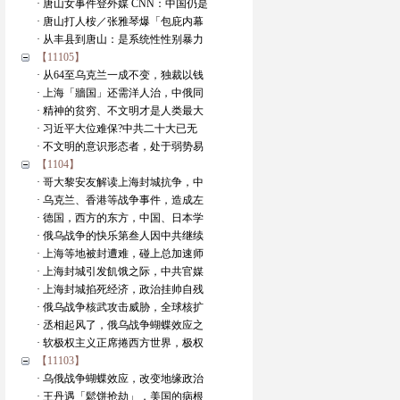
· 唐山女事件登外媒 CNN：中国仍是
· 唐山打人桉／张雅琴爆「包庇内幕
· 从丰县到唐山：是系统性性别暴力
【11105】
· 从64至乌克兰一成不变，独裁以钱
· 上海「牆国」还需洋人治，中俄同
· 精神的贫穷、不文明才是人类最大
· 习近平大位难保?中共二十大已无
· 不文明的意识形态者，处于弱势易
【1104】
· 哥大黎安友解读上海封城抗争，中
· 乌克兰、香港等战争事件，造成左
· 德国，西方的东方，中国、日本学
· 俄乌战争的快乐第叁人因中共继续
· 上海等地被封遭难，碰上总加速师
· 上海封城引发飢饿之际，中共官媒
· 上海封城掐死经济，政治挂帅自残
· 俄乌战争核武攻击威胁，全球核扩
· 丞相起风了，俄乌战争蝴蝶效应之
· 软极权主义正席捲西方世界，极权
【11103】
· 乌俄战争蝴蝶效应，改变地缘政治
· 王丹遇「鬆饼抢劫」，美国的病根