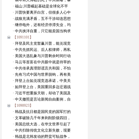
· 钢琴诗人傅聪仍死于中共病毒，暴
· 福山:川普崛起基础是全球化不平
· 川普快要离开白宫，但很多人心中
· 战狼充满矛盾，互不干涉却连思想
· 继停电外，还有经济停滞失业，均
· 中共挟洋自重，只它能卖国当狗求
【1091101】
· 拜登及民主党暂赢川普，能兑现竞
· 中共先抓民运、后人权律师，再私
· 美国大选乱象与川普剩余时间行动
· 马云等首富在中共眼中就是待宰的
· 中共传承真理部谎言共和国，不怕
· 先有习式中国与世界脱钩，再有美
· 拜登上台如兑现竞选承诺，中美关
· 如拜登上台，美国重回多边迂迴战
· 习近平想重振天朝，却动了美国及
· 中天撤照是言论新闻自由案例，自
【1090923】
· 韩战及抗日都是国民党的国军打的
· 文革破除几千年来剥削阶级四旧，
· 美国总统大选，在华文世界引起了
· 中共扫除传统文化立新失败，现要
· 韩战是北韩发动的野蛮可耻战争，