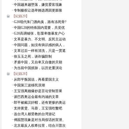
· 中国越来越堕落，嫌贫爱富现象
· 专制极权让选举贿选诱因更膨胀
【紀錄29】
· G20现代朱门酒肉臭，路有冻死骨?
· 中国G20的特殊国内需要，共党优
· G20高调铺张，彰显卑微暴发户心
· 文革是暴力、不文明、反民主运动
· 中国问题，如没有病识感的病人，
· 文革过后一样有清洗，只是一贯遮
· 徐玉玉之死，谈诈骗防制
· 矛盾中国，又自卑又自傲的天朝
· 为当前中国抓脉，以历史重演论
【紀錄28】
· 从郎平叛国说，再看爱国主义
· 中国第三波移民浪潮
· 王宝强离婚爆炒是言论管制苦果
· 谈巴西奥运会最有内涵的文章
· 郎平被戴汉奸帽，还有更惨的奥运
· 支持黄雯、马蓉，王宝强吃鳖吧
· 连台湾人都受教的台湾游记
· 傅园慧現象是对当局假话的宣泄、
· 北京最反人权希拉里，结合川普次