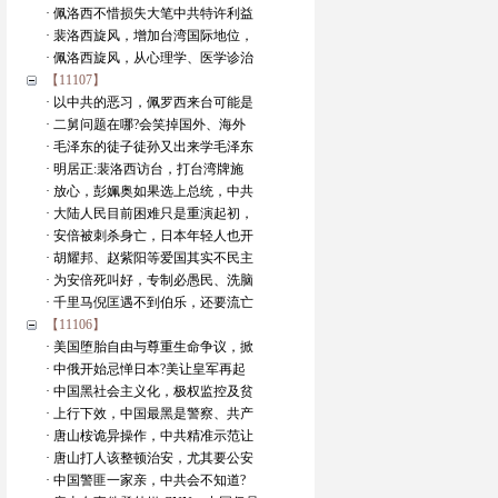
· 佩洛西不惜损失大笔中共特许利益
· 裴洛西旋风，增加台湾国际地位，
· 佩洛西旋风，从心理学、医学诊治
【11107】
· 以中共的恶习，佩罗西来台可能是
· 二舅问题在哪?会笑掉国外、海外
· 毛泽东的徒子徒孙又出来学毛泽东
· 明居正:裴洛西访台，打台湾牌施
· 放心，彭姵奥如果选上总统，中共
· 大陆人民目前困难只是重演起初，
· 安倍被刺杀身亡，日本年轻人也开
· 胡耀邦、赵紫阳等爱国其实不民主
· 为安倍死叫好，专制必愚民、洗脑
· 千里马倪匡遇不到伯乐，还要流亡
【11106】
· 美国堕胎自由与尊重生命争议，掀
· 中俄开始忌惮日本?美让皇军再起
· 中国黑社会主义化，极权监控及贫
· 上行下效，中国最黑是警察、共产
· 唐山桉诡异操作，中共精准示范让
· 唐山打人该整顿治安，尤其要公安
· 中国警匪一家亲，中共会不知道?