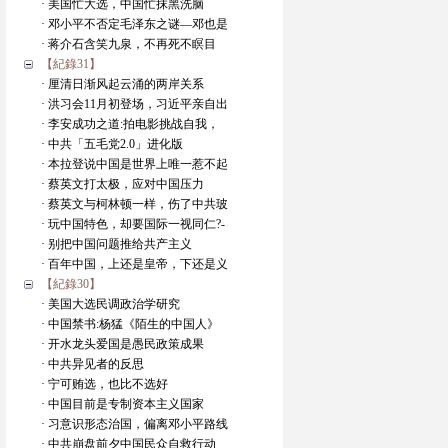
· 美国忙大选，中国忙抹黑洗脑
· 邓小平不否定毛泽东之谜—邓也是
· 蒋介石含笑九泉，不再死不瞑目
【紀錄31】
· 厘清日渐风起云涌的两岸关系
· 洪习会11月初登场，习近平亲自出
· 李安成功之道:拍电影挑战自我，
· 中共「五毛党2.0」进化版
· 本拉登说中国是世界上唯一惹不起
· 蔡英文打太极，应对中国压力
· 蔡英文与柯林顿一样，伤了中共玻
· 玩中国特色，却要国际一视同仁?-
· 别把中国问题推给共产主义
· 百年中国，上还是皇帝，下还是义
【紀錄30】
· 美国大选民调政治学研究
· 中国禁书:杨猛《陌生的中国人》
· 开水龙头爱国是愚民政策成果
· 中共异见者的反思
· 宁可贿选，也比不选好
· 中国目前是专制资本主义国家
· 习意识形态治国，偏离邓小平路线
· 中共崩盘前夕中国民众自救行动