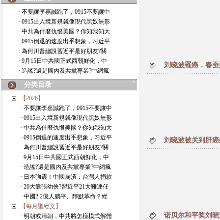
· 不要讓李嘉誠跑了，0915不要讓中
· 0915出入境新規就像現代黑奴無形
· 中共為什麼仇恨美國？你知我知大
· 0915倒退的速度出乎想象，习近平
· 為何川普總說習近平是好朋友?關
· 9月15日中共國正式西朝鮮化，中
刘晓波罹癌，春蚕
· 造謠?還是國內及共黨專業?中網瘋
分类目录
【2026】
· 不要讓李嘉誠跑了，0915不要讓中
· 0915出入境新規就像現代黑奴無形
· 中共為什麼仇恨美國？你知我知大
· 0915倒退的速度出乎想象，习近平
刘晓波被关到肝癌
· 為何川普總說習近平是好朋友?關
· 9月15日中共國正式西朝鮮化，中
· 造謠?還是國內及共黨專業?中網瘋
· 日本強震！中國崩潰：台灣人捐款
· 20大靠張幼俠?習近平21大難連任
· 中國2.2億人躺平、靜默革命？經
【每月聖經文】
诺贝尔和平奖刘晓
· 明朝或清朝，中共將怎樣模式解體