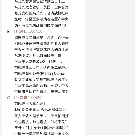
· 马英九智库警告台湾别当自干五，
· 马英九危言耸听，美国一定保台湾
· 蔡英文打脸马英九，台湾战机挂弹
· 纽时：港区国安法为在港置产中共
· 为何马英九执政后国民党崩盘?台
【紀錄41-1060710】
· 回顾蔡英文白玫瑰、总统、连任等
· 刘晓波暴露中共法西斯的非人狠性
· 中共和港台冲突越来越大的真正原
· 从刘晓波之死见自由民主可贵
· 习近平大刘晓波2岁一样失学，不
· 刘晓波死后，中共迈向第二纳粹之
· 刘晓波先生讣告(国际板) Obituar
· 蔡英文致敬：实现刘晓波「民主」
· 习近平高压激起台独、分裂，中共
· 中国电竞队在台遭辱，未来两岸关
【紀錄40-1060628】
· 刘晓波《大国沉沦》
· 我们都是美国人:给远离群体暴力
· 跟共匪签约是傻子，土匪只怕围打
· 成也肃贪，败也肃贪，64将平反?
· 王丹：”中共会放刘晓波出国吗？”
· 中国外交部无契约精神是中国文化