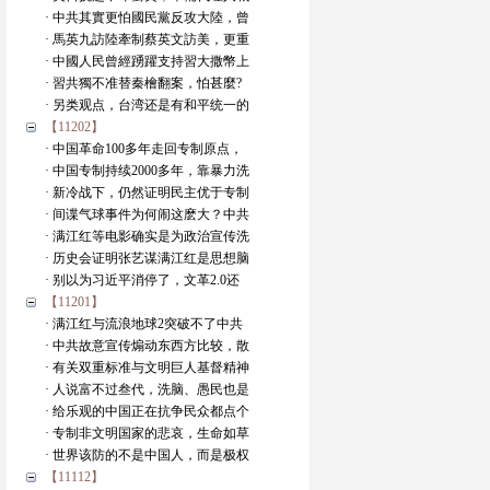
· 中共其實更怕國民黨反攻大陸，曾
· 馬英九訪陸牽制蔡英文訪美，更重
· 中國人民曾經踴躍支持習大撒幣上
· 習共獨不准替秦檜翻案，怕甚麼?
· 另类观点，台湾还是有和平统一的
【11202】
· 中国革命100多年走回专制原点，
· 中国专制持续2000多年，靠暴力洗
· 新冷战下，仍然证明民主优于专制
· 间谍气球事件为何闹这麽大？中共
· 满江红等电影确实是为政治宣传洗
· 历史会证明张艺谋满江红是思想脑
· 别以为习近平消停了，文革2.0还
【11201】
· 满江红与流浪地球2突破不了中共
· 中共故意宣传煽动东西方比较，散
· 有关双重标准与文明巨人基督精神
· 人说富不过叁代，洗脑、愚民也是
· 给乐观的中国正在抗争民众都点个
· 专制非文明国家的悲哀，生命如草
· 世界该防的不是中国人，而是极权
【11112】