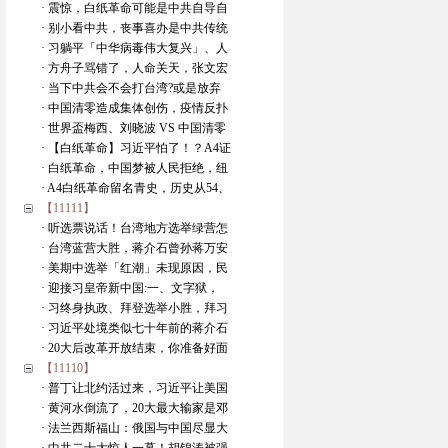
· 震惊，白纸革命可能是中共自导自
· 别小看中共，丧事喜办是中共传统
· 习躺平「中华病毒伟大复兴」、人
· 方舟子骂错了，人命关天，张文宏
· 当下中共会不会打台湾?或是放弃
· 中国清零造成集体创伤，疫情反扑
· 世界盃梅西、刘晓波 VS 中国清零
· 【白纸革命】习近平怕了！？A4证
· 白纸革命，中国梦被人民拒绝，纽
· A4白纸革命留名青史，历史从54、
【11111】
· 听选票说话！台湾地方选举绿营怎
· 台湾蓝营大胜，蒋介石曾孙蒋万安
· 美期中选举「红潮」未现原因，民
· 迎接习皇帝新中国:一、文字狱，
· 习终身执政、拜登选举小胜，拜习
· 习近平处境类似七十年前的蒋介石
· 20大后改革开放结束，你准备好面
【11110】
· 普丁让北约活过来，习近平让美国
· 黄河水倒流了，20大最大输家是邓
· 法兰西斯福山：俄国与中国尽显大