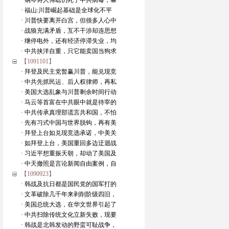
· 钢琴诗人傅聪仍死于中共病毒，暴
· 福山:川普崛起基础是全球化不平
· 川普快要离开白宫，但很多人心中
· 战狼充满矛盾，互不干涉却连思想
· 继停电外，还有经济停滞失业，均
· 中共挟洋自重，只它能卖国当狗求
【1091101】
· 拜登及民主党暂赢川普，能兑现竞
· 中共先抓民运、后人权律师，再私
· 美国大选乱象与川普剩余时间行动
· 马云等首富在中共眼中就是待宰的
· 中共传承真理部谎言共和国，不怕
· 先有习式中国与世界脱钩，再有美
· 拜登上台如兑现竞选承诺，中美关
· 如拜登上台，美国重回多边迂迴战
· 习近平想重振天朝，却动了美国及
· 中天撤照是言论新闻自由案例，自
【1090923】
· 韩战及抗日都是国民党的国军打的
· 文革破除几千年来剥削阶级四旧，
· 美国总统大选，在华文世界引起了
· 中共扫除传统文化立新失败，现要
· 韩战是北韩发动的野蛮可耻战争，