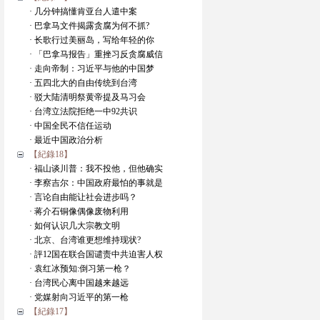
· 几分钟搞懂肯亚台人遣中案
· 巴拿马文件揭露贪腐为何不抓?
· 长歌行过美丽岛，写给年轻的你
· 「巴拿马报告」重挫习反贪腐威信
· 走向帝制：习近平与他的中国梦
· 五四北大的自由传统到台湾
· 驳大陆清明祭黄帝提及马习会
· 台湾立法院拒绝一中92共识
· 中国全民不信任运动
· 最近中国政治分析
【紀錄18】
· 福山谈川普：我不投他，但他确实
· 李察吉尔：中国政府最怕的事就是
· 言论自由能让社会进步吗？
· 蒋介石铜像偶像废物利用
· 如何认识几大宗教文明
· 北京、台湾谁更想维持现状?
· 評12国在联合国谴责中共迫害人权
· 袁红冰预知:倒习第一枪？
· 台湾民心离中国越来越远
· 党媒射向习近平的第一枪
【紀錄17】