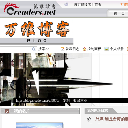
设万维读者为首页
万维
首 页
搜索>>
发表日志
控制面板
个人相册
https://blog.creaders.net/u/9070/
>
复制
>
收藏本页
我的网络日志
我的名片
外媒:谁是台海的