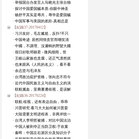
· 举报国台办发言人马晓光主张台独
· 探讨中国爱国贼本质-你眼中神圣
· 杨舒平其实是辱共，辱华是爱国贼
· 中国军事与美国的差距-真相总是
【紀錄37-20170412】
· 习川友好，毛左尴尬，反扑?不只
· 中国奇迹: 居然同情贪官而嘲笑清
· 中國，不講理、沒邏輯的野蠻大國
· 假日好歌邓丽君 - 微风细雨，世
· 王岐山家族也贪腐，还正气凛然抓
· 也来跟风《人民的名义》，看不看
· 余志坚与毛泽东
· 台湾政治庇护资格，张向忠不符今
· 近代中国民族主义与自由主义的演
· 联航溅血，亚裔屡遭歧视，是误解
【紀錄36-20170224】
· 联航:歧视，还有表达自由，乖乖
· 川普研究:看习大大如何被川普耍
· 大陆需要文明进程表，非两岸统一
· 台湾人李明哲被捕，对比中国法治
· 中国人被剥夺正当防卫权-于欢案
· 秦晖：中国左右派区分及知识分子