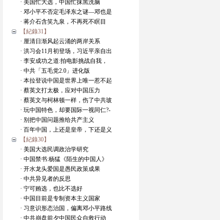
· 美国忙大选，中国忙抹黑洗脑
· 邓小平不否定毛泽东之谜—邓也是
· 蒋介石含笑九泉，不再死不瞑目
【紀錄31】
· 厘清日渐风起云涌的两岸关系
· 洪习会11月初登场，习近平亲自出
· 李安成功之道:拍电影挑战自我，
· 中共「五毛党2.0」进化版
· 本拉登说中国是世界上唯一惹不起
· 蔡英文打太极，应对中国压力
· 蔡英文与柯林顿一样，伤了中共玻
· 玩中国特色，却要国际一视同仁?-
· 别把中国问题推给共产主义
· 百年中国，上还是皇帝，下还是义
【紀錄30】
· 美国大选民调政治学研究
· 中国禁书:杨猛《陌生的中国人》
· 开水龙头爱国是愚民政策成果
· 中共异见者的反思
· 宁可贿选，也比不选好
· 中国目前是专制资本主义国家
· 习意识形态治国，偏离邓小平路线
· 中共崩盘前夕中国民众自救行动