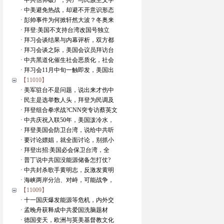
· 中共信仰破产，共产与民族主义学
· 中美避免热战，却避不开意识形态
· 彭帅事件为何掀轩然大波？冬奥来
· 拜登:美国不支持台湾改国号独立
· 拜习会谈结果与内幕评析，双方都
· 拜习会谈之际，美国会议员拜访台
· 中共黑道化催生社会恶质化，社会
· 拜习会11月中旬一触即发，美国出
【11010】
· 美军驻台不是问题，说出来才伤中
· 民主是选举数人头，拜登为民调及
· 拜登组合拳求战?CNN突专访蔡英文
· 中共庆祝入联50年，美国泼冷水，
· 拜登美国会防卫台湾，说给中共听
· 要讨论嫖娼，就全面讨论，别抓小
· 拜登出招:美国必会保卫台湾，全
· 普丁说中共国没能源储备怎打仗?
· 中共封杀歌手黄明志，反激发黄明
· 海峡两岸分治、对峙，可能战争，
【11009】
· 十一国庆爆发能源等危机，内外交
· 孟晚舟获释成中共爱国洗脑题材
· 德国变天，欧洲与英美基督教文化