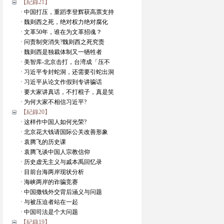
【紀錄21】
· 中国打压，重蹈李登辉获高票支持
· 魏则西之死，绝对权力绝对腐化
· 文革50年，谁在为文革招魂？
· 问责制突消失?魏则西之死究责
· 魏则西是独裁体制又一牺牲者
· 美智库-北京击打，台湾成「压不
· 习近平专封蛇洞，还需要引蛇出洞
· 习近平从论文作假到专讲骗话
· 要大家讲真话，不打棍子，真是笑
· 为何大家不相信习近平?
【紀錄20】
· 这样作中国人如何光荣?
· 北京花大钱请国际公关改善形象
· 袁腾飞的历史课
· 袁腾飞谈中国人宗教信仰
· 历史虚无主义与戚本禹回忆录
· 目前台海两岸现状分析
· 海峡两岸的诈骗竞赛
· 中国撒钱外交背后涵义与问题
· 与被压迫者站在一起
· 中国司法是个大问题
【紀錄19】