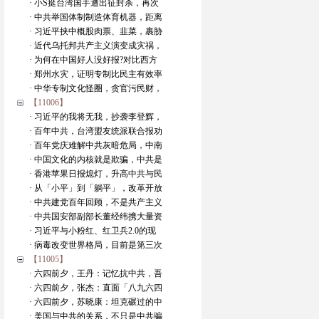
· 小S挺台湾国手遭出征封杀，再次
· 中共举国体制制造体育机器，距离
· 习近平挟中概股肉票、韭菜，裹胁
· 近代乌托邦共产主义演变成灾祸，
· 为何在中国好人没好报?对比西方
· 郑州水灾，证明专制比民主有效率
· 中华专制文化怪圈，贪官污民财，
【11006】
· 习近平的我将无我，抄袭李登辉，
· 百年中共，台湾盟友统派联合报劝
· 百年党庆难解中共灰暗危局，中南
· 中国文化的内核就是欺骗，中共是
· 香港苹果日报熄灯，升高中共与民
· 从「小平」到「躺平」，改革开放
· 中共建党百年回顾，不是共产主义
· 中共国安部副部长董经纬携大量资
· 习近平与小粉红、红卫兵2.0的现
· 病毒改变世界格局，目前是第三次
【11005】
· 六四前夕，王丹：记忆抗中共，吾
· 六四前夕，张杰：直面「八九六四
· 六四前夕，苏晓康：坦克碾过的中
· 美国与中共的关系，不只是中共骗