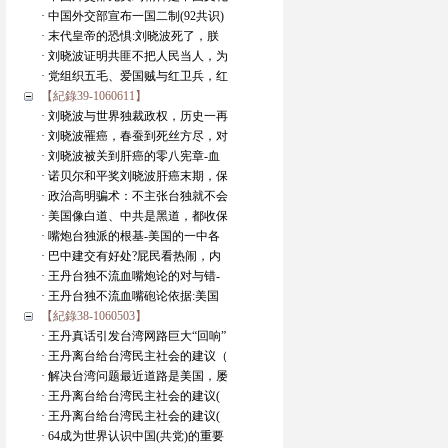
· 中国外交部宣布一国二制(92共识)
· 末代皇帝的恐惧:刘晓波死了，朕
· 刘晓波证明共匪不把人民当人，为
· 党组织五毛、爱国贼与红卫兵，红
【紀錄39-1060611】
· 刘晓波与世界独裁政权，历史一再
· 刘晓波罹癌，春蚕到死丝方尽，对
· 刘晓波被关到肝癌的零八宪章-血
· 诺贝尔和平奖刘晓波肝癌末期，保
· 政治高明骗术：不主张台独就不会
· 美国像白道、中共是黑道，都收保
· 嘴炮台独派的根基-美国的一中各
· 巴中建交有好处?屁民看热闹，内
· 王丹台独不流血嘴炮论的对与错-
· 王丹台独不流血嘴砲论依据:美国
【紀錄38-1060503】
· 王丹真话引发台湾网路巨大“回响”
· 王丹离台给台湾民主社会的建议（
· 解决台湾问题最近道路是美国，屡
· 王丹离台给台湾民主社会的建议(
· 王丹离台给台湾民主社会的建议(
· 64成为世界认识中国(共党)的重要