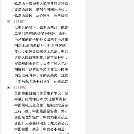
· 佩洛西不惜损失大笔中共特许利益
· 裴洛西旋风，增加台湾国际地位，
· 佩洛西旋风，从心理学、医学诊治
【11107】
· 以中共的恶习，佩罗西来台可能是
· 二舅问题在哪?会笑掉国外、海外
· 毛泽东的徒子徒孙又出来学毛泽东
· 明居正:裴洛西访台，打台湾牌施
· 放心，彭姵奥如果选上总统，中共
· 大陆人民目前困难只是重演起初，
· 安倍被刺杀身亡，日本年轻人也开
· 胡耀邦、赵紫阳等爱国其实不民主
· 为安倍死叫好，专制必愚民、洗脑
· 千里马倪匡遇不到伯乐，还要流亡
【11106】
· 美国堕胎自由与尊重生命争议，掀
· 中俄开始忌惮日本?美让皇军再起
· 中国黑社会主义化，极权监控及贫
· 上行下效，中国最黑是警察、共产
· 唐山桉诡异操作，中共精准示范让
· 唐山打人该整顿治安，尤其要公安
· 中国警匪一家亲，中共会不知道?