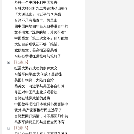
· 坚持一个中国不利中国复兴
· 台独大师分析九二共识地动山摇？
· 「大说谎家」习近平与李克强
· 台湾不只有鼎泰丰、阿里山
· 回中国内地四年轻人致香港青年的
· 文革研究: ”洗你的脑，其实不难”
· 中国爆发「第二次文革」的可能性
· 大陆目前现状还不够「绝望」
· 党媒姓党，是高招还是愚着
· 习核心学毛抓紧枪杆与笔杆子
【紀錄16】
· 挺梁大游行成功的多种意义
· 习近平问学生:为何成了基督徒
· 美国打朝鲜，大陆打台湾
· 蔡英文、习近平与美国各自打算
· 修正对中国民主化乐观看法
· 台湾在地缘政治的处境
· 中国教科书比日本教科书更害惨中
· 號外:共产党要推行民主选举了
· 台湾想回归满清，却不愿回归中共
· 马家军禁药丑闻与提倡全民体育
【紀錄15】