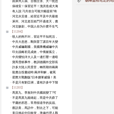
杨绛盖棺论定的论
· 由涿州人祸、台独主张、大一统思
· 保雄安！保習近平！洩洪造成大淹
· 有人說:习共攻台可能大幅提前?有
· 河北水災後，給習近平及中共最後
· 涿州、河北老百姓鬥不過老天，應
· 河北惨剧，中国人你为什麽不生气
【11204】
· 咬人的狗不叫，習近平不知死活，
· 中共大忽悠，剛與普丁講百年大變
· 中共威嚇鄰國，美國乘機威嚇中共
· 印太战略初见成效，中俄被孤立，
· 中共懼怕洋大人及一邊打壓一邊暗
· 寶馬雪糕事件，教訓德國外交部長
· 許多大陸人民受苦，轉而期待兩蔣
· 龍應台投書紐時:兩岸和解，被罵
· 星際大戰翻版?日本擴軍威懾！美
· 不是只有劉亞洲，還有許多中下階
【11203】
· 馬英九、李敖到中共國就變了?可
· 不是馬英九能雄起，而是中共孬了
· 平庸的邪恶，常用假道学的反战、
· 蔡訪美，馬訪中，對比之下，可能
· 美日挑起中印衝突，準備代理人戰