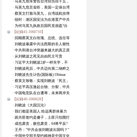
· 马英九智库警告台湾别当自干五，
· 马英九危言耸听，美国一定保台湾
· 蔡英文打脸马英九，台湾战机挂弹
· 纽时：港区国安法为在港置产中共
· 为何马英九执政后国民党崩盘?台
【紀錄41-1060710】
· 回顾蔡英文白玫瑰、总统、连任等
· 刘晓波暴露中共法西斯的非人狠性
· 中共和港台冲突越来越大的真正原
· 从刘晓波之死见自由民主可贵
· 习近平大刘晓波2岁一样失学，不
· 刘晓波死后，中共迈向第二纳粹之
· 刘晓波先生讣告(国际板) Obituar
· 蔡英文致敬：实现刘晓波「民主」
· 习近平高压激起台独、分裂，中共
· 中国电竞队在台遭辱，未来两岸关
【紀錄40-1060628】
· 刘晓波《大国沉沦》
· 我们都是美国人:给远离群体暴力
· 跟共匪签约是傻子，土匪只怕围打
· 成也肃贪，败也肃贪，64将平反?
· 王丹：”中共会放刘晓波出国吗？”
· 中国外交部无契约精神是中国文化