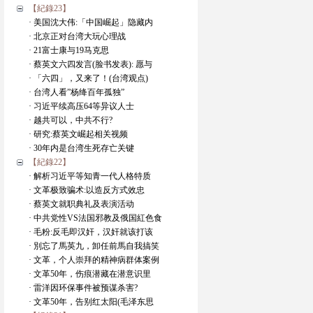
【紀錄23】
· 美国沈大伟:「中国崛起」隐藏内
· 北京正对台湾大玩心理战
· 21富士康与19马克思
· 蔡英文六四发言(脸书发表): 愿与
· 「六四」，又来了！(台湾观点)
· 台湾人看”杨绛百年孤独”
· 习近平续高压64等异议人士
· 越共可以，中共不行?
· 研究:蔡英文崛起相关视频
· 30年内是台湾生死存亡关键
【紀錄22】
· 解析习近平等知青一代人格特质
· 文革极致骗术:以造反方式效忠
· 蔡英文就职典礼及表演活动
· 中共党性VS法国邪教及俄国紅色食
· 毛粉:反毛即汉奸，汉奸就该打该
· 別忘了馬英九，卸任前馬自我搞笑
· 文革，个人崇拜的精神病群体案例
· 文革50年，伤痕潜藏在潜意识里
· 雷洋因环保事件被预谋杀害?
· 文革50年，告别红太阳(毛泽东思