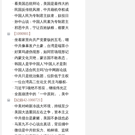
· 看美国总统辩论，美国是最伟大的
· 民国反传统风潮，中共藉机夺权成
· 中国人民为专制君主奴隶，奴役日
· 孙中山说：中国人民素为专制君主
· 邪恶中共，宁让百姓缺粮，都要大
【1090901】
· 坐着家里向共产党要饭的五毛，嘲
· 中共像暴发户土豪，台湾是端茶小
· 好莱坞虚伪现形，如同官场现形记
· 内蒙文化灭绝，蒙古国不敢表态，
· 韩国人是学中国人?中国人才是剽
· 中国人适合民主吗?台中网路论战
· 中共只是统治集团，位阶低于主权
· 一位台湾高二生论文:民主与极权-
· 习近平5项绝不答应，继续伟光正
· 全面崩溃中的「一中原则」，美中
【紀錄42-1060721】
· 中美对峙新冷战大环境，持续至少
· 美国大选重回左右之争，资本主义
· 中共侵台是豪赌，美国不参战也必
· 马英九不小心说出真话，背后捅中
· 微信是中共软实力、柏林墙、监狱