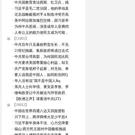
· 中共国教育类法西斯、红卫兵，残
· 习近平是毛二世治国，他的举动及
· 北京战略藐视对手＆制造冲突升高
· 美中阿拉斯加激烈交锋，因习皇帝
· 为何中共惹祸，演变成华人亚裔挡
· 人有公义的能力使民主成为可能，
【11001】
· 中共百年只见暴政野蛮生长，不见
· 21世纪独裁、集权政府将成过去式
· 中共禁台湾凤梨，为何国民党比民
· 中共要求美国尊重核心利益，却又
· 共产党靠笔桿子起家，对无知、单
· 要人说我是中国人，如同欺负阿Q
· 华人没有说"我不是中国人&q
· 亲共人士向华强、黄安及李敖、李
· 缅甸政变让中共被迫与拜登政府、
· 【欧洲之声】请看清中共(ZT)
【10912】
· 中国在世界四通八达又四面楚歌
· 川下拜上，两岸牌烽火至少平息4
· 习近平新年身体不佳、心力交瘁要
· 福山:西方民主面对中国极权挑战