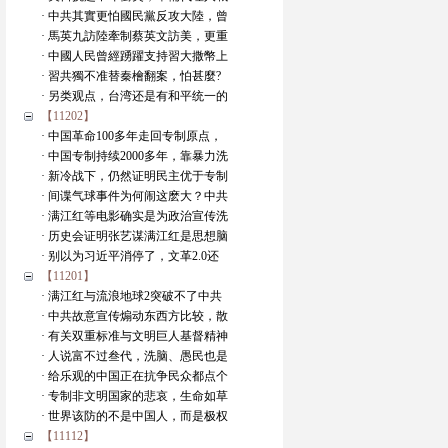
· 中共其實更怕國民黨反攻大陸，曾
· 馬英九訪陸牽制蔡英文訪美，更重
· 中國人民曾經踴躍支持習大撒幣上
· 習共獨不准替秦檜翻案，怕甚麼?
· 另类观点，台湾还是有和平统一的
【11202】
· 中国革命100多年走回专制原点，
· 中国专制持续2000多年，靠暴力洗
· 新冷战下，仍然证明民主优于专制
· 间谍气球事件为何闹这麽大？中共
· 满江红等电影确实是为政治宣传洗
· 历史会证明张艺谋满江红是思想脑
· 别以为习近平消停了，文革2.0还
【11201】
· 满江红与流浪地球2突破不了中共
· 中共故意宣传煽动东西方比较，散
· 有关双重标准与文明巨人基督精神
· 人说富不过叁代，洗脑、愚民也是
· 给乐观的中国正在抗争民众都点个
· 专制非文明国家的悲哀，生命如草
· 世界该防的不是中国人，而是极权
【11112】