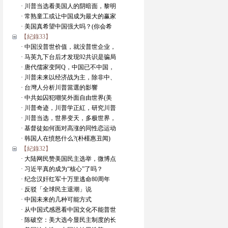
· 川普当选看美国人的阴暗面，黎明
· 常熟童工或让中国成为最大的赢家
· 美国真希望中国强大吗？(你会希
【紀錄33】
· 中国没普世价值，就没普世企业，
· 马英九下台后才发现92共识是骗局
· 唐代儒家变阿Q，中国已不中国，
· 川普未来以经济战为主，除非中、
· 台灣人分析川普當選的影響
· 中共如囚犯嘲笑外面自由世界(美
· 川普奇迹，川普学正紅，研究川普
· 川普当选，世界变天，多极世界，
· 基督徒如何面对高涨的同性恋运动
· 韩国人在愤怒什么?(朴槿惠丑闻)
【紀錄32】
· 大陆网民赞美国民主选举，微博点
· 习近平真的成为“核心”了吗？
· 纪念汉奸红军十万里逃命80周年
· 反驳「全球民主退潮」说
· 中国未来的几种可能方式
· 从中国式感恩看中国文化不能普世
· 陈破空：美大选今显民主制度的长