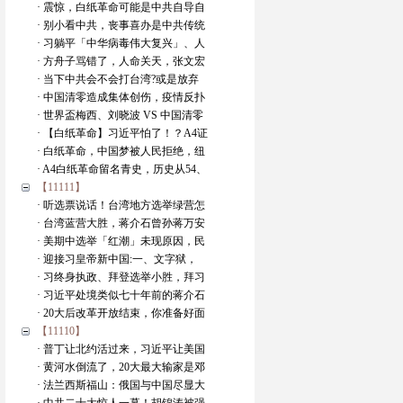
· 震惊，白纸革命可能是中共自导自
· 别小看中共，丧事喜办是中共传统
· 习躺平「中华病毒伟大复兴」、人
· 方舟子骂错了，人命关天，张文宏
· 当下中共会不会打台湾?或是放弃
· 中国清零造成集体创伤，疫情反扑
· 世界盃梅西、刘晓波 VS 中国清零
· 【白纸革命】习近平怕了！？A4证
· 白纸革命，中国梦被人民拒绝，纽
· A4白纸革命留名青史，历史从54、
【11111】
· 听选票说话！台湾地方选举绿营怎
· 台湾蓝营大胜，蒋介石曾孙蒋万安
· 美期中选举「红潮」未现原因，民
· 迎接习皇帝新中国:一、文字狱，
· 习终身执政、拜登选举小胜，拜习
· 习近平处境类似七十年前的蒋介石
· 20大后改革开放结束，你准备好面
【11110】
· 普丁让北约活过来，习近平让美国
· 黄河水倒流了，20大最大输家是邓
· 法兰西斯福山：俄国与中国尽显大