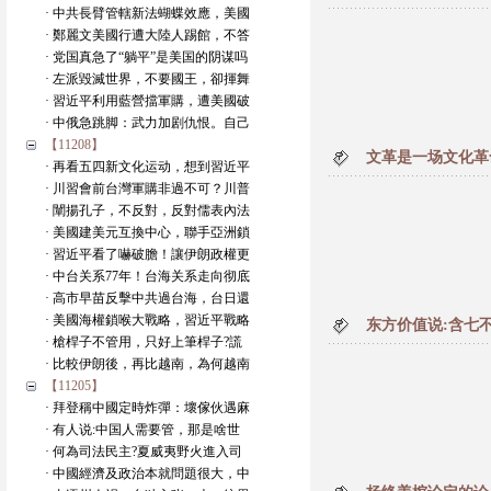
· 中共長臂管轄新法蝴蝶效應，美國
· 鄭麗文美國行遭大陸人踢館，不答
· 党国真急了“躺平”是美国的阴谋吗
· 左派毀滅世界，不要國王，卻揮舞
· 習近平利用藍營擋軍購，遭美國破
· 中俄急跳脚：武力加剧仇恨。自己
【11208】
文革是一场文化革
· 再看五四新文化运动，想到習近平
· 川習會前台灣軍購非過不可？川普
· 闡揚孔子，不反對，反對儒表內法
· 美國建美元互換中心，聯手亞洲鎖
· 習近平看了嚇破膽！讓伊朗政權更
· 中台关系77年！台海关系走向彻底
· 高市早苗反擊中共過台海，台日還
· 美國海權鎖喉大戰略，習近平戰略
东方价值说:含七
· 槍桿子不管用，只好上筆桿子?謊
· 比較伊朗後，再比越南，為何越南
【11205】
· 拜登稱中國定時炸彈：壞傢伙遇麻
· 有人说:中国人需要管，那是啥世
· 何為司法民主?夏威夷野火進入司
· 中國經濟及政治本就問題很大，中