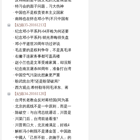
· 反韩闹剧是中国文化的无逻辑显现
· 特习会的面子问题，习大伤神
· 中国也不是权贵资本主义国家
· 南韩也在怀念邓小平(不只中国有
【紀錄35-20161213】
· 纪念邓小平系列-64开枪为何还要
· 纪念邓小平系列-韬光养晦得失盘
· 邓小平逝世20周年功过评说
· 毛左要的是权利争夺，不是真毛泽
· 右撇子连家务事都可盖高楼
· 赵小兰也是文革受难家属，却没斯
· 纪念南京屠杀80周年，准备打台湾
· 中国空气污染比想象更严重
· 盼武统台湾?还是盼望破局?
· 西方观点:希特勒等同毛泽东、蒋
【紀錄34-20161120】
· 台湾长老教会反对蒋经国(同为基
· 北京的底线不是一中原则，而是一
· 陈破空：与台湾总统通话，川普是
· 川菜门后，台湾前途看涨?
· 川普胃口大，北京难满足，好戏4
· 解析冯小刚我不是潘金莲，中国政
· 中國人「己所不欲，勿施于人」的