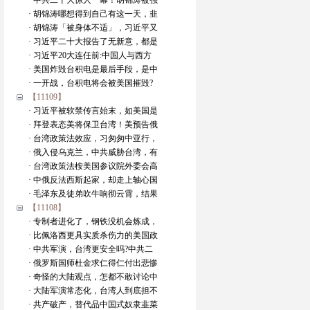
· 中共二十大惊人一幕！胡锦涛被强
· 胡锦涛哪想得到自己有这一天，韭
· 胡锦涛「被身体不适」，习近平又
· 习近平二十大报告了无新意，都是
· 习近平20大连任前:中国人与西方
· 美国炸毁台积电是最后手段，是中
· 一开战，台积电将会被美国摧毁?
【11109】
· 习近平被软禁传言始末，如美国是
· 拜登表态美将保卫台湾！美预告俄
· 台湾政策法效应，习匆匆中亚行，
· 俄入侵乌克兰，中共威胁台湾，有
· 台湾政策法桉美国参议院外委会高
· 中俄反法西斯起家，却走上轴心国
· 毛泽东及徒弟吹牛响彻云霄，结果
【11108】
· 专制者进化了，钢铁没机会炼成，
· 比佩洛西更具实质杀伤力的美国政
· 中共军演，台湾更安全吗?中共二
· 俄罗斯国师杜金求仁得仁付出悲惨
· 奇怪的大陆观点，怎都不敢讨论中
· 大陆军演常态化，台湾人到底担不
· 共产破产，替代品中国式奴隶韭菜