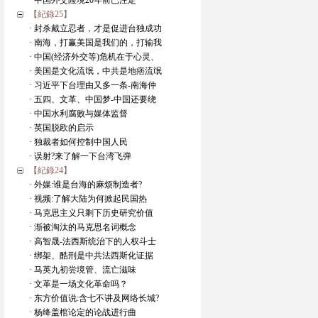
· 中国外交险境20年前已注定
【紀錄25】
· 封杀戴立忍者，才是促进台独成功
· 南海，打赢美国是我们的，打输我
· 中国(经济外交等)危机在于心灵、
· 美国是文化流氓，中共是地痞流氓
· 习近平下台理由又多一条-南海仲
· 五四、文革、中国梦-中国还要绕
· 中国水利腐败与媒体监督
· 英国脱欧的启示
· 独裁者如何控制中国人民
· 误射?来了解一下台湾飞弹
【紀錄24】
· 外媒:谁是台海的麻烦制造者?
· 视频:了解大陆为何掀起民国热
· 马克思主义只剩下历史研究价值
· 渐被淘汰的马克思名词概念
· 高智晟-法西斯统治下的人权斗士
· 绑架、酷刑是中共法西斯化证据
· 马英九初尝境管、流亡滋味
· 文革是一场文化革命吗？
· 东方价值说:含七不讲及网络长城?
· 杨绛盖棺论定的论战进行曲