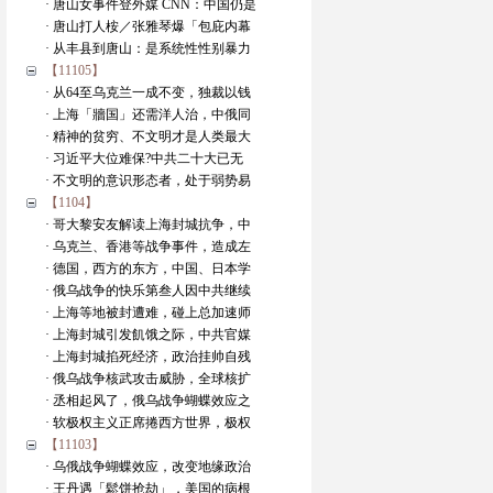
· 唐山女事件登外媒 CNN：中国仍是
· 唐山打人桉／张雅琴爆「包庇内幕
· 从丰县到唐山：是系统性性别暴力
【11105】
· 从64至乌克兰一成不变，独裁以钱
· 上海「牆国」还需洋人治，中俄同
· 精神的贫穷、不文明才是人类最大
· 习近平大位难保?中共二十大已无
· 不文明的意识形态者，处于弱势易
【1104】
· 哥大黎安友解读上海封城抗争，中
· 乌克兰、香港等战争事件，造成左
· 德国，西方的东方，中国、日本学
· 俄乌战争的快乐第叁人因中共继续
· 上海等地被封遭难，碰上总加速师
· 上海封城引发飢饿之际，中共官媒
· 上海封城掐死经济，政治挂帅自残
· 俄乌战争核武攻击威胁，全球核扩
· 丞相起风了，俄乌战争蝴蝶效应之
· 软极权主义正席捲西方世界，极权
【11103】
· 乌俄战争蝴蝶效应，改变地缘政治
· 王丹遇「鬆饼抢劫」，美国的病根