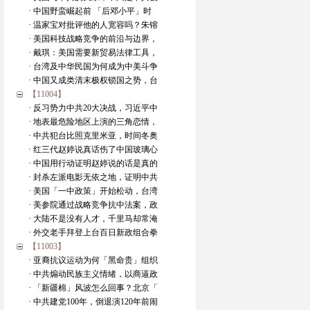
· 中国野蛮崛起前 「后邓小平」时
· 温家宝对批评他的人宽容吗？朱镕
· 美国科技战略竞争的前沿与边界，
· 戴琪：美国需要新贸易法律工具，
· 台湾及中华民国为何成为中美斗争
· 中国又成类清末极权锁国之势，台
【11004】
· 反习势力中共20大决战，习近平中
· 地表最危险地区上演的三角恋情，
· 中共犯台比照克里米亚，时间冬奥
· 红三代赵婷说真话伤了中国玻璃心
· 中国用行动证明赵婷说的话是真的
· 封杀左派电影无依之地，证明中共
· 美国「一中政策」开始松动，台湾
· 美参院通过战略竞争抗中法案，政
· 大陆不是没有人才，千里马却常淹
· 外交老手拜登上台百日新政组合拳
【11003】
· 亚裔抗议运动为何「黑命贵」组织
· 中共煽动民族主义情绪，以商逼政
· 「新疆棉」风波怎么回事？北京「
· 中共建党100年，倒退演120年前闹