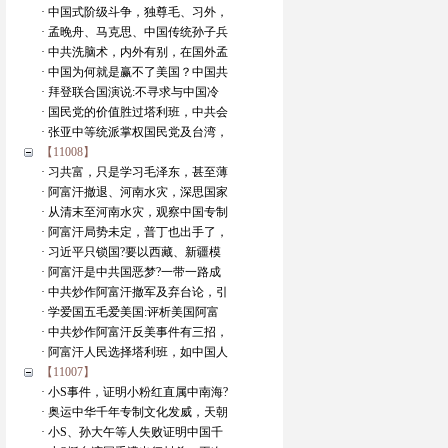
· 中国式阶级斗争，独尊毛、习外，
· 孟晚舟、马克思、中国传统孙子兵
· 中共洗脑术，内外有别，在国外孟
· 中国为何就是赢不了美国？中国共
· 拜登联合国演说:不寻求与中国冷
· 国民党的价值胜过塔利班，中共会
· 张亚中等统派掌权国民党及台湾，
【11008】
· 习共富，只是学习毛泽东，甚至薄
· 阿富汗撤退、河南水灾，深思国家
· 从清末至河南水灾，观察中国专制
· 阿富汗局势未定，普丁也出手了，
· 习近平只锁国?要以西藏、新疆模
· 阿富汗是中共国恶梦?一带一路成
· 中共炒作阿富汗撤军及弃台论，引
· 学爱国五毛爱美国:评析美国阿富
· 中共炒作阿富汗反美事件有三招，
· 阿富汗人民选择塔利班，如中国人
【11007】
· 小S事件，证明小粉红直属中南海?
· 奥运中华千年专制文化发威，天朝
· 小S、孙大午等人失败证明中国千