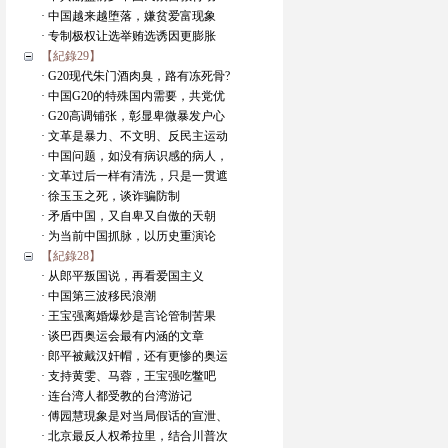
· 中国越来越堕落，嫌贫爱富现象
· 专制极权让选举贿选诱因更膨胀
【紀錄29】
· G20现代朱门酒肉臭，路有冻死骨?
· 中国G20的特殊国内需要，共党优
· G20高调铺张，彰显卑微暴发户心
· 文革是暴力、不文明、反民主运动
· 中国问题，如没有病识感的病人，
· 文革过后一样有清洗，只是一贯遮
· 徐玉玉之死，谈诈骗防制
· 矛盾中国，又自卑又自傲的天朝
· 为当前中国抓脉，以历史重演论
【紀錄28】
· 从郎平叛国说，再看爱国主义
· 中国第三波移民浪潮
· 王宝强离婚爆炒是言论管制苦果
· 谈巴西奥运会最有内涵的文章
· 郎平被戴汉奸帽，还有更惨的奥运
· 支持黄雯、马蓉，王宝强吃鳖吧
· 连台湾人都受教的台湾游记
· 傅园慧現象是对当局假话的宣泄、
· 北京最反人权希拉里，结合川普次