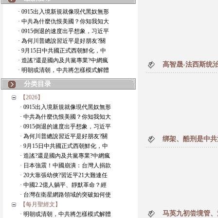
· 0915出入境新規就像現代黑奴無形
· 中共為什麼仇恨美國？你知我知大
· 0915倒退的速度出乎想象，习近平
· 為何川普總說習近平是好朋友?關
· 9月15日中共國正式西朝鮮化，中
· 造謠?還是國內及共黨專業?中網瘋
高智晟-法西斯统
· 明朝或清朝，中共將怎樣模式解體
分类目录
【2026】
· 0915出入境新規就像現代黑奴無形
· 中共為什麼仇恨美國？你知我知大
· 0915倒退的速度出乎想象，习近平
· 為何川普總說習近平是好朋友?關
绑架、酷刑是中共
· 9月15日中共國正式西朝鮮化，中
· 造謠?還是國內及共黨專業?中網瘋
· 日本強震！中國崩潰：台灣人捐款
· 20大靠張幼俠?習近平21大難連任
· 中國2.2億人躺平、靜默革命？經
· 台灣在衛星網路領域的突破如何使
【每月聖經文】
马英九初尝境管、
· 明朝或清朝，中共將怎樣模式解體