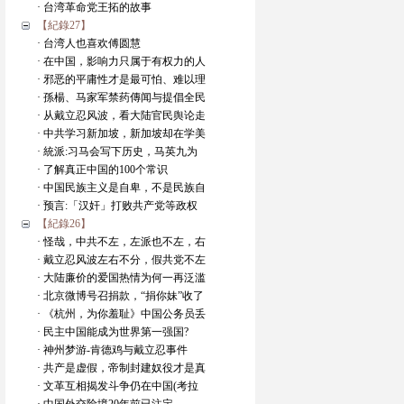
· 台湾革命党王拓的故事
【紀錄27】
· 台湾人也喜欢傅圆慧
· 在中国，影响力只属于有权力的人
· 邪恶的平庸性才是最可怕、难以理
· 孫楊、马家军禁药傳闻与提倡全民
· 从戴立忍风波，看大陆官民舆论走
· 中共学习新加坡，新加坡却在学美
· 統派:习马会写下历史，马英九为
· 了解真正中国的100个常识
· 中国民族主义是自卑，不是民族自
· 预言:「汉奸」打败共产党等政权
【紀錄26】
· 怪哉，中共不左，左派也不左，右
· 戴立忍风波左右不分，假共党不左
· 大陆廉价的爱国热情为何一再泛滥
· 北京微博号召捐款，“捐你妹”收了
· 《杭州，为你羞耻》中国公务员丢
· 民主中国能成为世界第一强国?
· 神州梦游-肯德鸡与戴立忍事件
· 共产是虚假，帝制封建奴役才是真
· 文革互相揭发斗争仍在中国(考拉