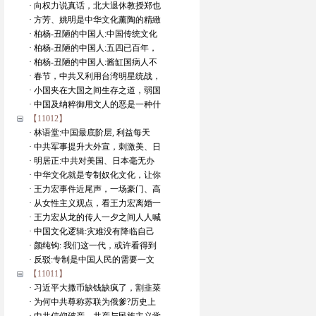
· 向权力说真话，北大退休教授郑也
· 方芳、姚明是中华文化薰陶的精緻
· 柏杨-丑陋的中国人:中国传统文化
· 柏杨-丑陋的中国人:五四已百年，
· 柏杨-丑陋的中国人:酱缸国病人不
· 春节，中共又利用台湾明星统战，
· 小国夹在大国之间生存之道，弱国
· 中国及纳粹御用文人的恶是一种什
【11012】
· 林语堂:中国最底阶层, 利益每天
· 中共军事提升大外宣，刺激美、日
· 明居正:中共对美国、日本毫无办
· 中华文化就是专制奴化文化，让你
· 王力宏事件近尾声，一场豪门、高
· 从女性主义观点，看王力宏离婚一
· 王力宏从龙的传人一夕之间人人喊
· 中国文化逻辑:灾难没有降临自己
· 颜纯钩: 我们这一代，或许看得到
· 反驳:专制是中国人民的需要一文
【11011】
· 习近平大撒币缺钱缺疯了，割韭菜
· 为何中共尊称苏联为俄爹?历史上