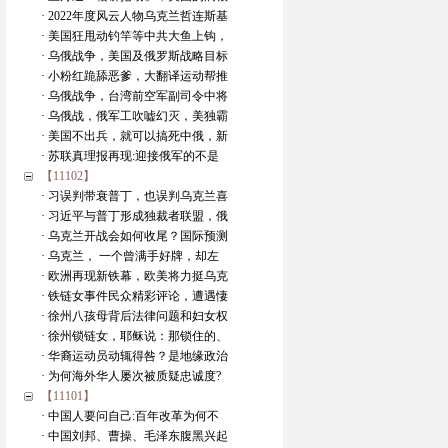
· 2022年度风云人物乌克兰哲连斯基
· 美国狂甩动钓竿等中共大鱼上钩，
· 乌俄战争，美国及俄罗斯战略目标
· 小粉红跪舔恶爹，大翻译运动帮推
· 乌俄战争，台湾前空军副司令中将
· 乌俄战，俄军工吹嘘幻灭，美独霸
· 美国不出兵，就可以搞死中俄，新
· 苏联真理报再现:迎接俄军的不是
【11102】
· 习误判带衰普丁，也误判乌克兰喜
· 习近平与普丁形成独裁者联盟，俄
· 乌克兰开战会如何收尾？国际预测
· 乌克兰， 一个曾满手好牌，却左
· 欧洲再现新铁幕，欧美将力挺乌克
· 铁链女事件民众精彩评论，遭遇悽
· 徐州八孩母背后法律问题和妇女权
· 徐州锁链女，耶稣说：那锁住的、
· 华裔运动员动辄得咎？是地缘政治
· 为何海外华人屡次被质疑忠诚度?
【11101】
· 中国人要问自己:百年改革为何不
· 中国刘邦、曹操、毛泽东腹黑兴起