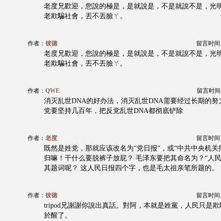
老度兄歡迎，您說的極是，是就說是，不是就說不是，光
老欺騙社會，丟不丟臉ㄚ。
作者：
彼德
留言时间：20
老度兄歡迎，您說的極是，是就說是，不是就說不是，光
老欺騙社會，丟不丟臉ㄚ。
作者：
QWE
留言时间：20
消灭乱世DNA的好办法，消灭乱世DNA需要经过长期的
党要坚持几百年，把反党乱世DNA都彻底铲除
作者：
老度
留言时间：20
既然是姓党，那就应该改名为“党日报“，或“中共中央机关
归嘛！干什么要脱裤子放屁？ 毛泽东要把其命名为？“人民
其题词呢？ 这人民日报四个字，也是毛太祖亲笔所题的。
作者：
彼德
留言时间：20
tripod兄謝謝你說出真話。對阿，本就是姓黨，人民只是
於醒了。