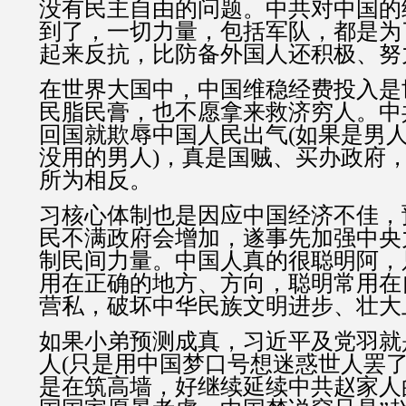
没有民主自由的问题。中共对中国的
到了，一切力量，包括军队，都是为
起来反抗，比防备外国人还积极、努
在世界大国中，中国维稳经费投入是
民脂民膏，也不愿拿来救济穷人。中
回国就欺辱中国人民出气(如果是男
没用的男人)，真是国贼、买办政府
所为相反。
习核心体制也是因应中国经济不佳，
民不满政府会增加，遂事先加强中央
制民间力量。中国人真的很聪明阿，
用在正确的地方、方向，聪明常用在
营私，破坏中华民族文明进步、壮大
如果小弟预测成真，习近平及党羽就
人(只是用中国梦口号想迷惑世人罢了
是在筑高墙，好继续延续中共赵家人