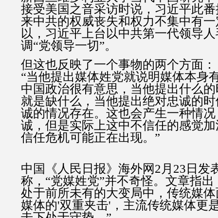
接受美国之音采访时说，习近平此番
来中共的权威丧失和权力不集中有一
以，习近平上台以中共第一代领导人
调“党领导一切”。
但这也反映了一个事物的两个方面：
“当他提出媒体姓党就说明媒体本身
中国政治很有意思，当他提出什么的
就是缺什么，当他提出绝对忠诚的时
诚的情况存在。这也会产生一种情况
诚，但是实际上这中不信任的感觉加
信任危机可能正在出现。”
中国《人民日报》海外网2月23日发
称，“党媒姓党”并不奇怪。文章指出
处于前所未有的大变局中，传统媒体
媒体的'双重夹击'，主流传统媒体更
击下处于守势。”