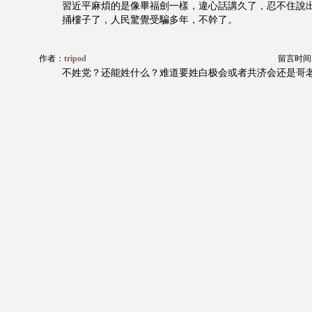
習近平麻煩的是像畢福劍一樣，違心話講久了，忍不住說
捅樓子了，人民驚覺受騙多年，不幹了。
作者：
tripod
留言时间：20
不姓党？还能姓什么？难道要姓白极会或者共济会还是哥