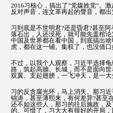
2016习核心，搞出了”党媒姓党”。
反对声音，连文革再起的聲音，都出
习到底是不世明君?还是昏君?甚至阿
落石出，人还没死，就可能先盖棺论
中国及世界都在看中国，到底搞出啥
虎，都在这一铺。集权了，也没借口
不过，以我个人观察，习近平选择龟
路，筑起高牆、长城，而不是面向世
双翼、支起翅膀，一飞冲天，是一大
习的反贪腐光环，马上消失。那习近
锦涛，甚至薄熙来，有何差异?甚至
还不如这些人，那习的往后施政，及
的。可惜了，习大大有很好的开局，