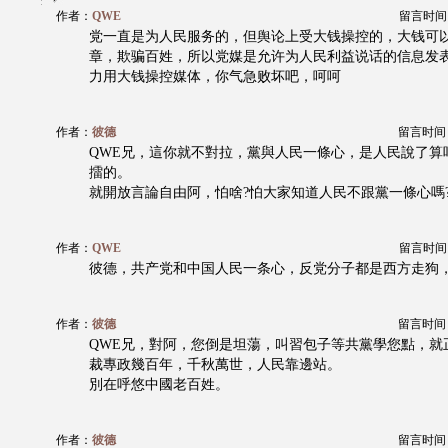
作者：
QWE
留言时间：20
党一直是为人民服务的，但舆论上受大钱操控的，大钱可
章，欺骗百姓，所以党媒是允许为人民利益说话的信息发
力用大钱操控媒体，你气急败坏吧，呵呵
作者：
彼德
留言时间：20
QWE兄，這你就不對拉，黨與人民一條心，是人民說了算
擂的。
就開放言論自由阿，怕啥?怕大家知道人民不跟黨一條心嗎
作者：
QWE
留言时间：20
彼德，共产党和中国人民一条心，反党分子都是西方走狗
作者：
彼德
留言时间：20
QWE兄，對阿，您倒是坦蕩，叫習包子等共黨學您點，就
裁專政幾百年，千秋萬世，人民靠邊站。
別在呼悠中國老百姓。
作者：
彼德
留言时间：20