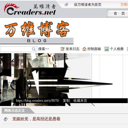
设万维读者为首页
万维
首 页
搜索>>
发表日志
控制面板
个人相册
https://blog.creaders.net/u/9070/
>
复制
>
收藏本页
网络日志正文
党媒姓党，是高招还是愚着