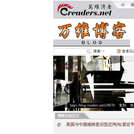
搜索>>
发表日
https://blog.creaders.net/u/9070/
>
复制
>
收
网络日志正文
美国与中国难跨意识型态鸿沟(習近平