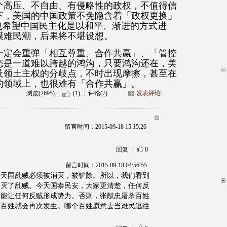
个高压、不自由、有侵略性的政权，不值得信
下，美国的中国政策不免隐含着「政权更换」
的阳谋，她也希望中国民主化是以和平、渐进的方式进
模难民潮，后果将不堪设想。
一定会重弹「相互尊重、合作共赢」、「管控
态是一道难以跨越的鸿沟，只要鸿沟还在，美
及领土主权的分歧点，不时出现摩擦，甚至在
的领域上，也很难有「合作共赢」。
浏览(2695)
(1)
评论(7)
发表评论
留言时间：2015-09-18 15:15:26
回复
|
0
留言时间：2015-09-18 04:56:55
平天国乱贼必须被消灭，被铲除。所以，我们看到
消灭了乱贼。今天国泰民安，大家更清楚，任何反
不能让任何反贼形成势力。否则，张献忠屠杀百姓
杀百姓就会再次发生。哪个百姓愿意去当难民逃往