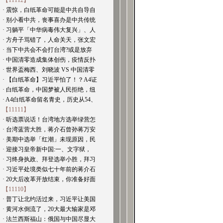
【11112】
· 震惊，白纸革命可能是中共自导自
· 别小看中共，丧事喜办是中共传统
· 习躺平「中华病毒伟大复兴」、人
· 方舟子骂错了，人命关天，张文宏
· 当下中共会不会打台湾?或是放弃
· 中国清零造成集体创伤，疫情反扑
· 世界盃梅西、刘晓波 VS 中国清零
· 【白纸革命】习近平怕了！？A4证
· 白纸革命，中国梦被人民拒绝，纽
· A4白纸革命留名青史，历史从54、
【11111】
· 听选票说话！台湾地方选举绿营怎
· 台湾蓝营大胜，蒋介石曾孙蒋万安
· 美期中选举「红潮」未现原因，民
· 迎接习皇帝新中国:一、文字狱，
· 习终身执政、拜登选举小胜，拜习
· 习近平处境类似七十年前的蒋介石
· 20大后改革开放结束，你准备好面
【11110】
· 普丁让北约活过来，习近平让美国
· 黄河水倒流了，20大最大输家是邓
· 法兰西斯福山：俄国与中国尽显大