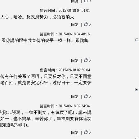
回复
|
0
留言时间：2015-09-18 04:51:01
姓人心，哈哈。反政府势力，必须被消灭
回复
|
0
留言时间：2015-09-18 04:48:16
，看你講的跟中共宣傳的幾乎一模一樣。跟鸚鵡
回复
|
0
留言时间：2015-09-18 02:59:04
宣传有任何关系？呵呵，只要反对你，只要不同意
们老百姓，就是要安定和平，过好日子，一定要铲
回复
|
0
留言时间：2015-09-18 02:24:34
語(除非謾罵，一律不刪文，有氣度了吧)，講來講
終如一，也不簡單，辛苦你了，畢福劍要有你這功
知道呢?呵呵)。
回复
|
0