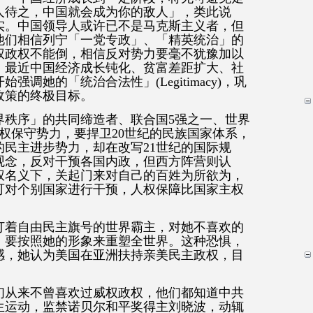
人待之，中国就会成为你的敌人」，类此说
实。中国领导人或许已不是马克斯主义者，但
他们相信列宁「一党专政」、「精英统治」的
权政权不能倒，相信反对势力要毫不犹豫加以
。最近中国经济成长钝化、贫富差距扩大、社
调她的「统治合法性」(Legitimacy)，巩
政策的终极目标。
界秩序」的共同缔造者、联合国5强之一、世界
权保守势力，要捍卫20世纪的民族国家体系，
民主进步势力，却在改写21世纪的国际规
观念，反对干预各国内政，但西方阵营则认
权名义下，关起门来对自己的百姓为所欲为，
可对个别国家进行干预，人权保障比国家主权
打着自由民主旗号的世界霸主，对她不喜欢的
，要按照她的形象来重塑全世界。这种恐惧，
感，她认为美国在亚洲扶持亲美民主政权，目
们从来不曾喜欢过威权政权，他们都知道中共
学生运动，监禁诺贝尔和平奖得主刘晓波，动辄