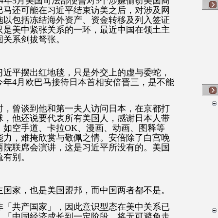
14年5月美国司法部便曾对5个涉嫌偷窃美国商
巴马还可能在习近平结束访美之后，对涉及网
施以包括冻结海外资产、资金转移及列入签证
只是美中紧张关系的一环，最近中国在领土主
国关系剑拔弩张。
习近平摆出红地毯，只是外交上的虚与委蛇，
今年4月欧巴马接待日本首相安倍晋三，是不能
时，曾谈到他和第一夫人访问日本，在京都打
球，他还说要代表所有美国人，感谢日本人带
，如空手道、卡拉OK、漫画、动画、图释等
能力，难掩欣赏与敬佩之情。安倍除了白宫晚
两院联席会演讲，这是习近平所没有的。美国
疏有别。
主国家，也是美国盟邦，而中国两者都不是。
非「共产国家」，因此意识型态在美中关系已
，「中国经济成长到一定阶段，将无可避免走