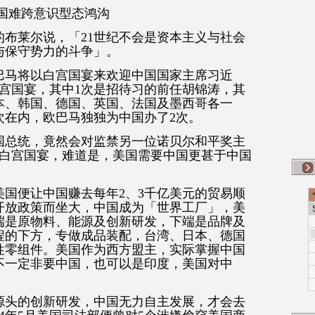
国难跨意识型态鸿沟
首相的布莱尔说，「21世纪不会是资本主义与社会
与保守势力的斗争」。
巴马将以白宫国宴来欢迎中国国家主席习近
宫国宴，其中1次是招待习的前任胡锦涛，其
本、韩国、德国、英国、法国及墨西哥各一
次在内，欧巴马独独为中国办了2次。
国总统，竟然会对监禁另一位诺贝尔和平奖主
以白宫国宴，难道是，美国需要中国更甚于中国
美国便让中国赚去每年2、3千亿美元的贸易顺
开放政策而坐大，中国成为「世界工厂」，美
端是原物料、能源及创新研发，下端是品牌及
程的下方，专做成品装配，台湾、日本、德国
性零组件。美国作为西方盟主，实际掌握中国
不一定非要中国，也可以是印度，美国对中
源头的创新研发，中国无力自主发展，才会去