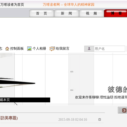
设万维读者为首页
万维读者网 -- 全球华人的精神家园
首 页
新 闻
视 频
博 客
志
控制面板
个人相册
给我留言
彼德
欢迎来作客聊聊.理性論辯.拒绝谩骂
藏本页
訪美專題)
2015-09-18 02:04:16