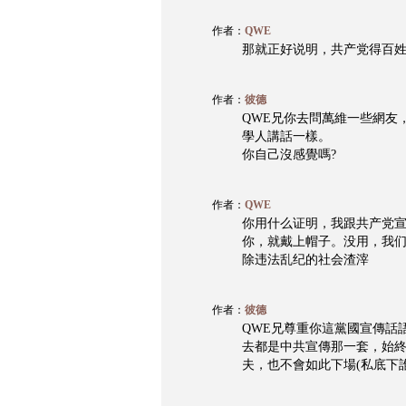
作者：
QWE
那就正好说明，共产党得百
作者：
彼德
QWE兄你去問萬維一些網友
學人講話一樣。
你自己沒感覺嗎?
作者：
QWE
你用什么证明，我跟共产党
你，就戴上帽子。没用，我
除违法乱纪的社会渣滓
作者：
彼德
QWE兄尊重你這黨國宣傳話
去都是中共宣傳那一套，始
夫，也不會如此下場(私底下誰