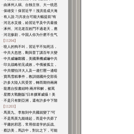
· 由涿州人祸、台独主张、大一统思
· 保雄安！保習近平！洩洪造成大淹
· 有人說:习共攻台可能大幅提前?有
· 河北水災後，給習近平及中共最後
· 涿州、河北老百姓鬥不過老天，應
· 河北惨剧，中国人你为什麽不生气
【11204】
· 咬人的狗不叫，習近平不知死活，
· 中共大忽悠，剛與普丁講百年大變
· 中共威嚇鄰國，美國乘機威嚇中共
· 印太战略初见成效，中俄被孤立，
· 中共懼怕洋大人及一邊打壓一邊暗
· 寶馬雪糕事件，教訓德國外交部長
· 許多大陸人民受苦，轉而期待兩蔣
· 龍應台投書紐時:兩岸和解，被罵
· 星際大戰翻版?日本擴軍威懾！美
· 不是只有劉亞洲，還有許多中下階
【11203】
· 馬英九、李敖到中共國就變了?可
· 不是馬英九能雄起，而是中共孬了
· 平庸的邪恶，常用假道学的反战、
· 蔡訪美，馬訪中，對比之下，可能