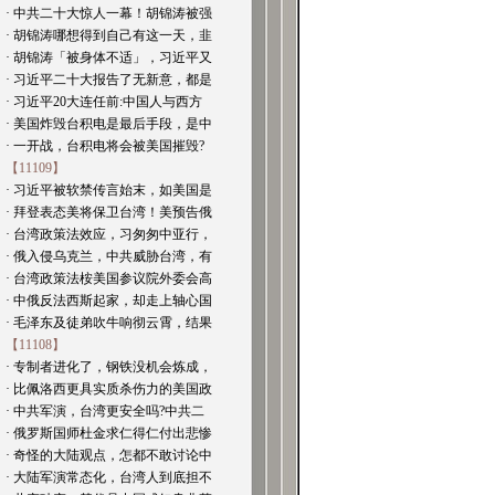
· 中共二十大惊人一幕！胡锦涛被强
· 胡锦涛哪想得到自己有这一天，韭
· 胡锦涛「被身体不适」，习近平又
· 习近平二十大报告了无新意，都是
· 习近平20大连任前:中国人与西方
· 美国炸毁台积电是最后手段，是中
· 一开战，台积电将会被美国摧毁?
【11109】
· 习近平被软禁传言始末，如美国是
· 拜登表态美将保卫台湾！美预告俄
· 台湾政策法效应，习匆匆中亚行，
· 俄入侵乌克兰，中共威胁台湾，有
· 台湾政策法桉美国参议院外委会高
· 中俄反法西斯起家，却走上轴心国
· 毛泽东及徒弟吹牛响彻云霄，结果
【11108】
· 专制者进化了，钢铁没机会炼成，
· 比佩洛西更具实质杀伤力的美国政
· 中共军演，台湾更安全吗?中共二
· 俄罗斯国师杜金求仁得仁付出悲惨
· 奇怪的大陆观点，怎都不敢讨论中
· 大陆军演常态化，台湾人到底担不