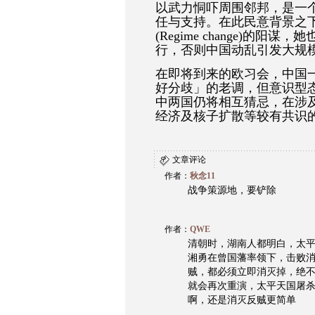
以武力恫吓周围邻邦，是一
任与支持。在此民意背景之
(Regime change)
行，否则中国动乱引发大规
在即将到来的欧习会，中国
好分歧」的老调，但意识型
中两国仍将相互猜忌，在涉
经济及核子扩散等较有共识
文章评论
作者：
秋念11
战争策源地，要铲除
作者：
QWE
清朝时，湖南人都明白，太
湘勇在曾国藩率领下，击败
贼，都必须立即消灭掉，绝
就会再次重演，太平天国屠
啊，还是消灭反贼更简单