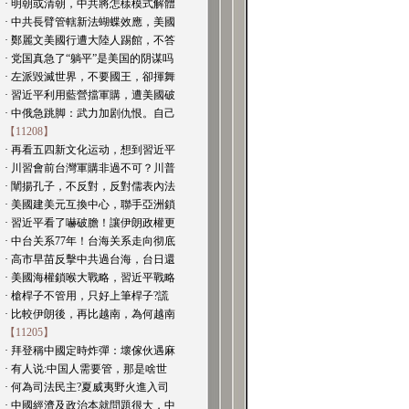
· 明朝或清朝，中共將怎樣模式解體
· 中共長臂管轄新法蝴蝶效應，美國
· 鄭麗文美國行遭大陸人踢館，不答
· 党国真急了“躺平”是美国的阴谋吗
· 左派毀滅世界，不要國王，卻揮舞
· 習近平利用藍營擋軍購，遭美國破
· 中俄急跳脚：武力加剧仇恨。自己
【11208】
· 再看五四新文化运动，想到習近平
· 川習會前台灣軍購非過不可？川普
· 闡揚孔子，不反對，反對儒表內法
· 美國建美元互換中心，聯手亞洲鎖
· 習近平看了嚇破膽！讓伊朗政權更
· 中台关系77年！台海关系走向彻底
· 高市早苗反擊中共過台海，台日還
· 美國海權鎖喉大戰略，習近平戰略
· 槍桿子不管用，只好上筆桿子?謊
· 比較伊朗後，再比越南，為何越南
【11205】
· 拜登稱中國定時炸彈：壞傢伙遇麻
· 有人说:中国人需要管，那是啥世
· 何為司法民主?夏威夷野火進入司
· 中國經濟及政治本就問題很大，中