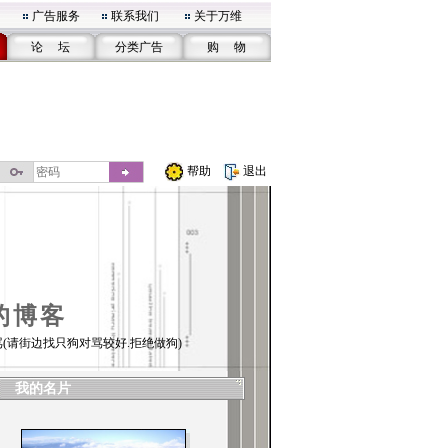
广告服务
联系我们
关于万维
论 坛
分类广告
购 物
帮助
退出
的博客
(请街边找只狗对骂较好.拒绝做狗)
我的名片