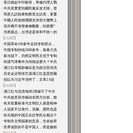
· 美日挑起中印衝突，準備代理人戰
· 中共其實更怕國民黨反攻大陸，曾
· 馬英九訪陸牽制蔡英文訪美，更重
· 中國人民曾經踴躍支持習大撒幣上
· 習共獨不准替秦檜翻案，怕甚麼?
· 另类观点，台湾还是有和平统一的
【11202】
· 中国革命100多年走回专制原点，
· 中国专制持续2000多年，靠暴力洗
· 新冷战下，仍然证明民主优于专制
· 间谍气球事件为何闹这麽大？中共
· 满江红等电影确实是为政治宣传洗
· 历史会证明张艺谋满江红是思想脑
· 别以为习近平消停了，文革2.0还
【11201】
· 满江红与流浪地球2突破不了中共
· 中共故意宣传煽动东西方比较，散
· 有关双重标准与文明巨人基督精神
· 人说富不过叁代，洗脑、愚民也是
· 给乐观的中国正在抗争民众都点个
· 专制非文明国家的悲哀，生命如草
· 世界该防的不是中国人，而是极权