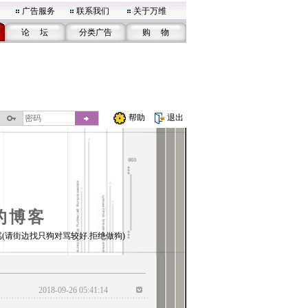
广告服务
联系我们
关于万维
论 坛
分类广告
购 物
帮助
退出
的博客
(请街边找只狗对骂较好.拒绝做狗)
2018-09-26 05:41:14