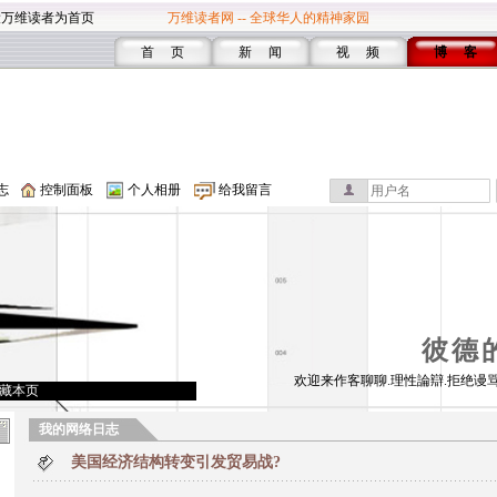
设万维读者为首页
万维读者网 -- 全球华人的精神家园
首 页
新 闻
视 频
博 客
志
控制面板
个人相册
给我留言
彼德
欢迎来作客聊聊.理性論辯.拒绝谩骂
藏本页
我的网络日志
美国经济结构转变引发贸易战?