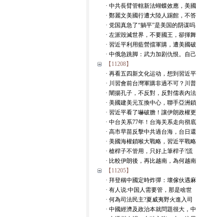
· 中共長臂管轄新法蝴蝶效應，美國
· 鄭麗文美國行遭大陸人踢館，不答
· 党国真急了“躺平”是美国的阴谋吗
· 左派毀滅世界，不要國王，卻揮舞
· 習近平利用藍營擋軍購，遭美國破
· 中俄急跳脚：武力加剧仇恨。自己
【11208】
· 再看五四新文化运动，想到習近平
· 川習會前台灣軍購非過不可？川普
· 闡揚孔子，不反對，反對儒表內法
· 美國建美元互換中心，聯手亞洲鎖
· 習近平看了嚇破膽！讓伊朗政權更
· 中台关系77年！台海关系走向彻底
· 高市早苗反擊中共過台海，台日還
· 美國海權鎖喉大戰略，習近平戰略
· 槍桿子不管用，只好上筆桿子?謊
· 比較伊朗後，再比越南，為何越南
【11205】
· 拜登稱中國定時炸彈：壞傢伙遇麻
· 有人说:中国人需要管，那是啥世
· 何為司法民主?夏威夷野火進入司
· 中國經濟及政治本就問題很大，中