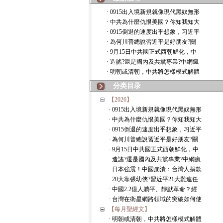
· 0915出入境新規就像現代黑奴無形
· 中共為什麼仇恨美國？你知我知大
· 0915倒退的速度出乎想象，习近平
· 為何川普總說習近平是好朋友?關
· 9月15日中共國正式西朝鮮化，中
· 造謠?還是國內及共黨專業?中網瘋
· 明朝或清朝，中共將怎樣模式解體
分类目录
【2026】
· 0915出入境新規就像現代黑奴無形
· 中共為什麼仇恨美國？你知我知大
· 0915倒退的速度出乎想象，习近平
· 為何川普總說習近平是好朋友?關
· 9月15日中共國正式西朝鮮化，中
· 造謠?還是國內及共黨專業?中網瘋
· 日本強震！中國崩潰：台灣人捐款
· 20大靠張幼俠?習近平21大難連任
· 中國2.2億人躺平、靜默革命？經
· 台灣在衛星網路領域的突破如何使
【每月聖經文】
· 明朝或清朝，中共將怎樣模式解體