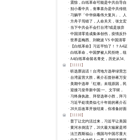
· 震惊，白纸革命可能是中共自导自
· 别小看中共，丧事喜办是中共传统
· 习躺平「中华病毒伟大复兴」、人
· 方舟子骂错了，人命关天，张文宏
· 当下中共会不会打台湾?或是放弃
· 中国清零造成集体创伤，疫情反扑
· 世界盃梅西、刘晓波 VS 中国清零
· 【白纸革命】习近平怕了！？A4证
· 白纸革命，中国梦被人民拒绝，纽
· A4白纸革命留名青史，历史从54、
【11111】
· 听选票说话！台湾地方选举绿营怎
· 台湾蓝营大胜，蒋介石曾孙蒋万安
· 美期中选举「红潮」未现原因，民
· 迎接习皇帝新中国:一、文字狱，
· 习终身执政、拜登选举小胜，拜习
· 习近平处境类似七十年前的蒋介石
· 20大后改革开放结束，你准备好面
【11110】
· 普丁让北约活过来，习近平让美国
· 黄河水倒流了，20大最大输家是邓
· 法兰西斯福山：俄国与中国尽显大