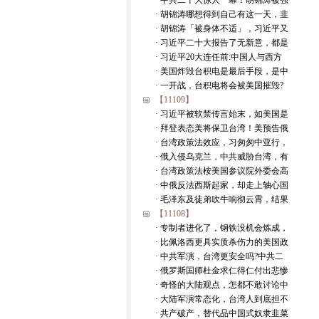
· 中共二十大惊人一幕！胡锦涛被强
· 胡锦涛哪想得到自己有这一天，韭
· 胡锦涛「被身体不适」，习近平又
· 习近平二十大报告了无新意，都是
· 习近平20大连任前:中国人与西方
· 美国炸毁台积电是最后手段，是中
· 一开战，台积电将会被美国摧毁?
【11109】
· 习近平被软禁传言始末，如美国是
· 拜登表态美将保卫台湾！美预告俄
· 台湾政策法效应，习匆匆中亚行，
· 俄入侵乌克兰，中共威胁台湾，有
· 台湾政策法桉美国参议院外委会高
· 中俄反法西斯起家，却走上轴心国
· 毛泽东及徒弟吹牛响彻云霄，结果
【11108】
· 专制者进化了，钢铁没机会炼成，
· 比佩洛西更具实质杀伤力的美国政
· 中共军演，台湾更安全吗?中共二
· 俄罗斯国师杜金求仁得仁付出悲惨
· 奇怪的大陆观点，怎都不敢讨论中
· 大陆军演常态化，台湾人到底担不
· 共产破产，替代品中国式奴隶韭菜