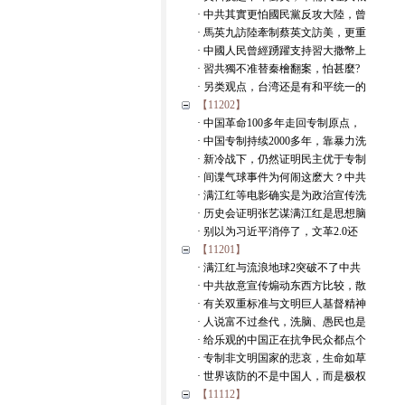
· 中共其實更怕國民黨反攻大陸，曾
· 馬英九訪陸牽制蔡英文訪美，更重
· 中國人民曾經踴躍支持習大撒幣上
· 習共獨不准替秦檜翻案，怕甚麼?
· 另类观点，台湾还是有和平统一的
【11202】
· 中国革命100多年走回专制原点，
· 中国专制持续2000多年，靠暴力洗
· 新冷战下，仍然证明民主优于专制
· 间谍气球事件为何闹这麽大？中共
· 满江红等电影确实是为政治宣传洗
· 历史会证明张艺谋满江红是思想脑
· 别以为习近平消停了，文革2.0还
【11201】
· 满江红与流浪地球2突破不了中共
· 中共故意宣传煽动东西方比较，散
· 有关双重标准与文明巨人基督精神
· 人说富不过叁代，洗脑、愚民也是
· 给乐观的中国正在抗争民众都点个
· 专制非文明国家的悲哀，生命如草
· 世界该防的不是中国人，而是极权
【11112】