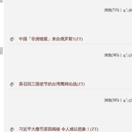
浏览(715)
(8
中国「非洲猪瘟」来自俄罗斯?(ZT)
浏览(585)
(3
美召回三国使节的台湾鹰鸽论战(ZT)
浏览(595)
(2
习近平大撒币原因揭秘 令人难以想象！(ZT)