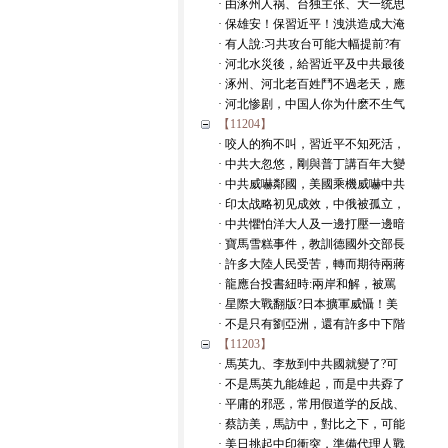
· 由涿州人祸、台独主张、大一统思
· 保雄安！保習近平！洩洪造成大淹
· 有人說:习共攻台可能大幅提前?有
· 河北水災後，給習近平及中共最後
· 涿州、河北老百姓鬥不過老天，應
· 河北惨剧，中国人你为什麽不生气
【11204】
· 咬人的狗不叫，習近平不知死活，
· 中共大忽悠，剛與普丁講百年大變
· 中共威嚇鄰國，美國乘機威嚇中共
· 印太战略初见成效，中俄被孤立，
· 中共懼怕洋大人及一邊打壓一邊暗
· 寶馬雪糕事件，教訓德國外交部長
· 許多大陸人民受苦，轉而期待兩蔣
· 龍應台投書紐時:兩岸和解，被罵
· 星際大戰翻版?日本擴軍威懾！美
· 不是只有劉亞洲，還有許多中下階
【11203】
· 馬英九、李敖到中共國就變了?可
· 不是馬英九能雄起，而是中共孬了
· 平庸的邪恶，常用假道学的反战、
· 蔡訪美，馬訪中，對比之下，可能
· 美日挑起中印衝突，準備代理人戰