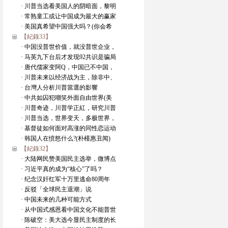
· 川普当选看美国人的阴暗面，黎明
· 常熟童工或让中国成为最大的赢家
· 美国真希望中国强大吗？(你会希
【紀錄33】
· 中国没普世价值，就没普世企业，
· 马英九下台后才发现92共识是骗局
· 唐代儒家变阿Q，中国已不中国，
· 川普未来以经济战为主，除非中、
· 台灣人分析川普當選的影響
· 中共如囚犯嘲笑外面自由世界(美
· 川普奇迹，川普学正紅，研究川普
· 川普当选，世界变天，多极世界，
· 基督徒如何面对高涨的同性恋运动
· 韩国人在愤怒什么?(朴槿惠丑闻)
【紀錄32】
· 大陆网民赞美国民主选举，微博点
· 习近平真的成为“核心”了吗？
· 纪念汉奸红军十万里逃命80周年
· 反驳「全球民主退潮」说
· 中国未来的几种可能方式
· 从中国式感恩看中国文化不能普世
· 陈破空：美大选今显民主制度的长