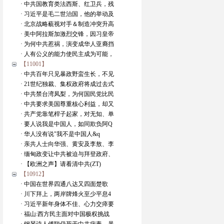
· 中共国教育类法西斯、红卫兵，残
· 习近平是毛二世治国，他的举动及
· 北京战略藐视对手＆制造冲突升高
· 美中阿拉斯加激烈交锋，因习皇帝
· 为何中共惹祸，演变成华人亚裔挡
· 人有公义的能力使民主成为可能，
【11001】
· 中共百年只见暴政野蛮生长，不见
· 21世纪独裁、集权政府将成过去式
· 中共禁台湾凤梨，为何国民党比民
· 中共要求美国尊重核心利益，却又
· 共产党靠笔桿子起家，对无知、单
· 要人说我是中国人，如同欺负阿Q
· 华人没有说"我不是中国人&q
· 亲共人士向华强、黄安及李敖、李
· 缅甸政变让中共被迫与拜登政府、
· 【欧洲之声】请看清中共(ZT)
【10912】
· 中国在世界四通八达又四面楚歌
· 川下拜上，两岸牌烽火至少平息4
· 习近平新年身体不佳、心力交瘁要
· 福山:西方民主面对中国极权挑战