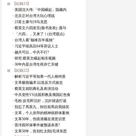
【紀錄23】
· 美国沈大伟:「中国崛起」隐藏内
· 北京正对台湾大玩心理战
· 21富士康与19马克思
· 蔡英文六四发言(脸书发表): 愿与
· 「六四」，又来了！(台湾观点)
· 台湾人看”杨绛百年孤独”
· 习近平续高压64等异议人士
· 越共可以，中共不行?
· 研究:蔡英文崛起相关视频
· 30年内是台湾生死存亡关键
【紀錄22】
· 解析习近平等知青一代人格特质
· 文革极致骗术:以造反方式效忠
· 蔡英文就职典礼及表演活动
· 中共党性VS法国邪教及俄国紅色食
· 毛粉:反毛即汉奸，汉奸就该打该
· 別忘了馬英九，卸任前馬自我搞笑
· 文革，个人崇拜的精神病群体案例
· 文革50年，伤痕潜藏在潜意识里
· 雷洋因环保事件被预谋杀害?
· 文革50年，告别红太阳(毛泽东思