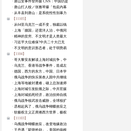
· 唐山女事件登外媒 CNN：中国仍是
· 唐山打人桉／张雅琴爆「包庇内幕
· 从丰县到唐山：是系统性性别暴力
【11105】
· 从64至乌克兰一成不变，独裁以钱
· 上海「牆国」还需洋人治，中俄同
· 精神的贫穷、不文明才是人类最大
· 习近平大位难保?中共二十大已无
· 不文明的意识形态者，处于弱势易
【1104】
· 哥大黎安友解读上海封城抗争，中
· 乌克兰、香港等战争事件，造成左
· 德国，西方的东方，中国、日本学
· 俄乌战争的快乐第叁人因中共继续
· 上海等地被封遭难，碰上总加速师
· 上海封城引发飢饿之际，中共官媒
· 上海封城掐死经济，政治挂帅自残
· 俄乌战争核武攻击威胁，全球核扩
· 丞相起风了，俄乌战争蝴蝶效应之
· 软极权主义正席捲西方世界，极权
【11103】
· 乌俄战争蝴蝶效应，改变地缘政治
· 王丹遇「鬆饼抢劫」，美国的病根