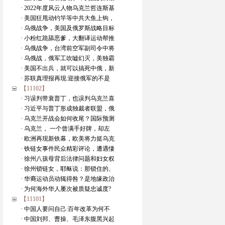
· 2022年度风云人物乌克兰哲连斯基
· 美国狂甩动钓竿等中共大鱼上钩，
· 乌俄战争，美国及俄罗斯战略目标
· 小粉红跪舔恶爹，大翻译运动帮推
· 乌俄战争，台湾前空军副司令中将
· 乌俄战，俄军工吹嘘幻灭，美独霸
· 美国不出兵，就可以搞死中俄，新
· 苏联真理报再现:迎接俄军的不是
【11102】
· 习误判带衰普丁，也误判乌克兰喜
· 习近平与普丁形成独裁者联盟，俄
· 乌克兰开战会如何收尾？国际预测
· 乌克兰， 一个曾满手好牌，却左
· 欧洲再现新铁幕，欧美将力挺乌克
· 铁链女事件民众精彩评论，遭遇悽
· 徐州八孩母背后法律问题和妇女权
· 徐州锁链女，耶稣说：那锁住的、
· 华裔运动员动辄得咎？是地缘政治
· 为何海外华人屡次被质疑忠诚度?
【11101】
· 中国人要问自己:百年改革为何不
· 中国刘邦、曹操、毛泽东腹黑兴起