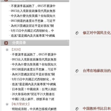
· 不要讓李嘉誠跑了，0915不要讓中
· 0915出入境新規就像現代黑奴無形
· 中共為什麼仇恨美國？你知我知大
· 0915倒退的速度出乎想象，习近平
· 為何川普總說習近平是好朋友?關
· 9月15日中共國正式西朝鮮化，中
修正对中国民主化
· 造謠?還是國內及共黨專業?中網瘋
分类目录
【2026】
· 不要讓李嘉誠跑了，0915不要讓中
· 0915出入境新規就像現代黑奴無形
· 中共為什麼仇恨美國？你知我知大
· 0915倒退的速度出乎想象，习近平
台湾在地缘政治的
· 為何川普總說習近平是好朋友?關
· 9月15日中共國正式西朝鮮化，中
· 造謠?還是國內及共黨專業?中網瘋
· 日本強震！中國崩潰：台灣人捐款
· 20大靠張幼俠?習近平21大難連任
· 中國2.2億人躺平、靜默革命？經
【每月聖經文】
中国教科书比日本
· 明朝或清朝，中共將怎樣模式解體