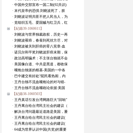
· 中国外交部宣布一国二制(92共识)
· 末代皇帝的恐惧:刘晓波死了，朕
· 刘晓波证明共匪不把人民当人，为
· 党组织五毛、爱国贼与红卫兵，红
【紀錄39-1060611】
· 刘晓波与世界独裁政权，历史一再
· 刘晓波罹癌，春蚕到死丝方尽，对
· 刘晓波被关到肝癌的零八宪章-血
· 诺贝尔和平奖刘晓波肝癌末期，保
· 政治高明骗术：不主张台独就不会
· 美国像白道、中共是黑道，都收保
· 嘴炮台独派的根基-美国的一中各
· 巴中建交有好处?屁民看热闹，内
· 王丹台独不流血嘴炮论的对与错-
· 王丹台独不流血嘴砲论依据:美国
【紀錄38-1060503】
· 王丹真话引发台湾网路巨大“回响”
· 王丹离台给台湾民主社会的建议（
· 解决台湾问题最近道路是美国，屡
· 王丹离台给台湾民主社会的建议(
· 王丹离台给台湾民主社会的建议(
· 64成为世界认识中国(共党)的重要