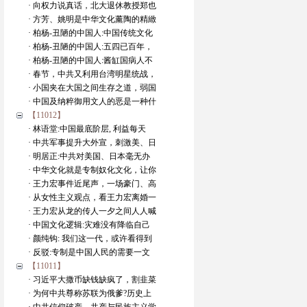
· 向权力说真话，北大退休教授郑也
· 方芳、姚明是中华文化薰陶的精緻
· 柏杨-丑陋的中国人:中国传统文化
· 柏杨-丑陋的中国人:五四已百年，
· 柏杨-丑陋的中国人:酱缸国病人不
· 春节，中共又利用台湾明星统战，
· 小国夹在大国之间生存之道，弱国
· 中国及纳粹御用文人的恶是一种什
【11012】
· 林语堂:中国最底阶层, 利益每天
· 中共军事提升大外宣，刺激美、日
· 明居正:中共对美国、日本毫无办
· 中华文化就是专制奴化文化，让你
· 王力宏事件近尾声，一场豪门、高
· 从女性主义观点，看王力宏离婚一
· 王力宏从龙的传人一夕之间人人喊
· 中国文化逻辑:灾难没有降临自己
· 颜纯钩: 我们这一代，或许看得到
· 反驳:专制是中国人民的需要一文
【11011】
· 习近平大撒币缺钱缺疯了，割韭菜
· 为何中共尊称苏联为俄爹?历史上