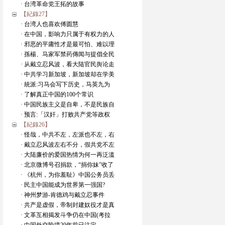
· 台湾革命党王拓的故事
【紀錄27】
· 台湾人也喜欢傅圆慧
· 在中国，影响力只属于有权力的人
· 邪恶的平庸性才是最可怕、难以理
· 孫楊、马家军禁药傳闻与提倡全民
· 从戴立忍风波，看大陆官民舆论走
· 中共学习新加坡，新加坡却在学美
· 統派:习马会写下历史，马英九为
· 了解真正中国的100个常识
· 中国民族主义是自卑，不是民族自
· 预言:「汉奸」打败共产党等政权
【紀錄26】
· 怪哉，中共不左，左派也不左，右
· 戴立忍风波左右不分，假共党不左
· 大陆廉价的爱国热情为何一再泛滥
· 北京微博号召捐款，“捐你妹”收了
· 《杭州，为你羞耻》中国公务员丢
· 民主中国能成为世界第一强国?
· 神州梦游-肯德鸡与戴立忍事件
· 共产是虚假，帝制封建奴役才是真
· 文革互相揭发斗争仍在中国(考拉