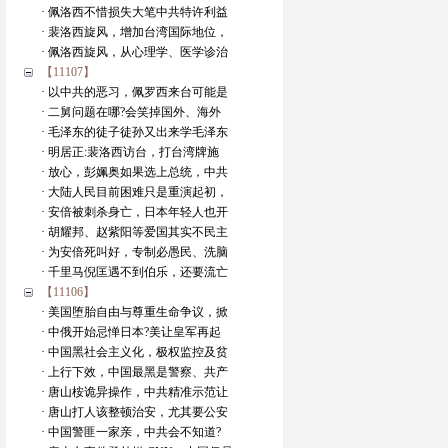
· 佩洛西不惜损失大笔中共特许利益
· 裴洛西旋风，增加台湾国际地位，
· 佩洛西旋风，从心理学、医学诊治
【11107】
· 以中共的恶习，佩罗西来台可能是
· 二舅问题在哪?会笑掉国外、海外
· 毛泽东的徒子徒孙又出来学毛泽东
· 明居正:裴洛西访台，打台湾牌施
· 放心，彭姵奥如果选上总统，中共
· 大陆人民目前困难只是重演起初，
· 安倍被刺杀身亡，日本年轻人也开
· 胡耀邦、赵紫阳等爱国其实不民主
· 为安倍死叫好，专制必愚民、洗脑
· 千里马倪匡遇不到伯乐，还要流亡
【11106】
· 美国堕胎自由与尊重生命争议，掀
· 中俄开始忌惮日本?美让皇军再起
· 中国黑社会主义化，极权监控及贫
· 上行下效，中国最黑是警察、共产
· 唐山桉诡异操作，中共精准示范让
· 唐山打人该整顿治安，尤其要公安
· 中国警匪一家亲，中共会不知道?