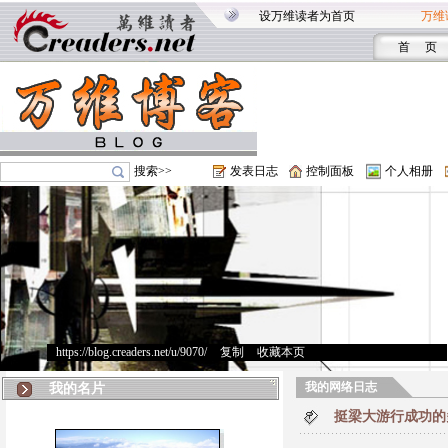
设万维读者为首页
万维
首 页
搜索>>
发表日志
控制面板
个人相册
https://blog.creaders.net/u/9070/
>
复制
>
收藏本页
我的网络日志
我的名片
挺梁大游行成功的