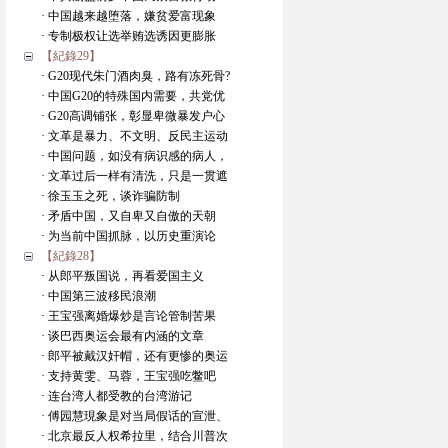
· 中国越来越堕落，嫌贫爱富现象
· 专制极权让选举贿选诱因更膨胀
【紀錄29】
· G20现代朱门酒肉臭，路有冻死骨?
· 中国G20的特殊国内需要，共党优
· G20高调铺张，彰显卑微暴发户心
· 文革是暴力、不文明、反民主运动
· 中国问题，如没有病识感的病人，
· 文革过后一样有清洗，只是一贯遮
· 徐玉玉之死，谈诈骗防制
· 矛盾中国，又自卑又自傲的天朝
· 为当前中国抓脉，以历史重演论
【紀錄28】
· 从郎平叛国说，再看爱国主义
· 中国第三波移民浪潮
· 王宝强离婚爆炒是言论管制苦果
· 谈巴西奥运会最有内涵的文章
· 郎平被戴汉奸帽，还有更惨的奥运
· 支持黄雯、马蓉，王宝强吃鳖吧
· 连台湾人都受教的台湾游记
· 傅园慧現象是对当局假话的宣泄、
· 北京最反人权希拉里，结合川普次