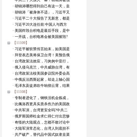
· 中共二十大惊人一幕！胡锦涛被强
· 胡锦涛哪想得到自己有这一天，韭
· 胡锦涛「被身体不适」，习近平又
· 习近平二十大报告了无新意，都是
· 习近平20大连任前:中国人与西方
· 美国炸毁台积电是最后手段，是中
· 一开战，台积电将会被美国摧毁?
【11109】
· 习近平被软禁传言始末，如美国是
· 拜登表态美将保卫台湾！美预告俄
· 台湾政策法效应，习匆匆中亚行，
· 俄入侵乌克兰，中共威胁台湾，有
· 台湾政策法桉美国参议院外委会高
· 中俄反法西斯起家，却走上轴心国
· 毛泽东及徒弟吹牛响彻云霄，结果
【11108】
· 专制者进化了，钢铁没机会炼成，
· 比佩洛西更具实质杀伤力的美国政
· 中共军演，台湾更安全吗?中共二
· 俄罗斯国师杜金求仁得仁付出悲惨
· 奇怪的大陆观点，怎都不敢讨论中
· 大陆军演常态化，台湾人到底担不
· 共产破产，替代品中国式奴隶韭菜