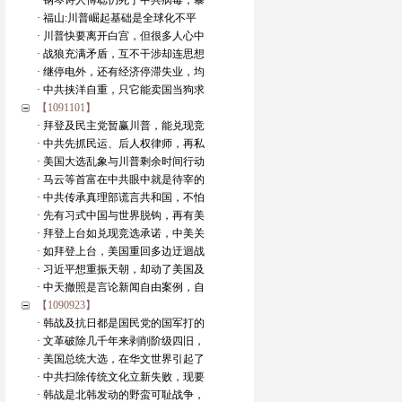
· 钢琴诗人傅聪仍死于中共病毒，暴
· 福山:川普崛起基础是全球化不平
· 川普快要离开白宫，但很多人心中
· 战狼充满矛盾，互不干涉却连思想
· 继停电外，还有经济停滞失业，均
· 中共挟洋自重，只它能卖国当狗求
【1091101】
· 拜登及民主党暂赢川普，能兑现竞
· 中共先抓民运、后人权律师，再私
· 美国大选乱象与川普剩余时间行动
· 马云等首富在中共眼中就是待宰的
· 中共传承真理部谎言共和国，不怕
· 先有习式中国与世界脱钩，再有美
· 拜登上台如兑现竞选承诺，中美关
· 如拜登上台，美国重回多边迂迴战
· 习近平想重振天朝，却动了美国及
· 中天撤照是言论新闻自由案例，自
【1090923】
· 韩战及抗日都是国民党的国军打的
· 文革破除几千年来剥削阶级四旧，
· 美国总统大选，在华文世界引起了
· 中共扫除传统文化立新失败，现要
· 韩战是北韩发动的野蛮可耻战争，