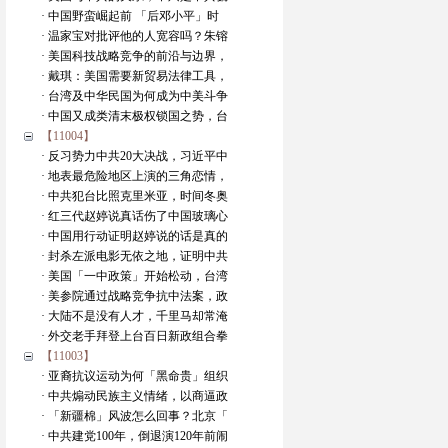
· 中国野蛮崛起前 「后邓小平」时
· 温家宝对批评他的人宽容吗？朱镕
· 美国科技战略竞争的前沿与边界，
· 戴琪：美国需要新贸易法律工具，
· 台湾及中华民国为何成为中美斗争
· 中国又成类清末极权锁国之势，台
【11004】
· 反习势力中共20大决战，习近平中
· 地表最危险地区上演的三角恋情，
· 中共犯台比照克里米亚，时间冬奥
· 红三代赵婷说真话伤了中国玻璃心
· 中国用行动证明赵婷说的话是真的
· 封杀左派电影无依之地，证明中共
· 美国「一中政策」开始松动，台湾
· 美参院通过战略竞争抗中法案，政
· 大陆不是没有人才，千里马却常淹
· 外交老手拜登上台百日新政组合拳
【11003】
· 亚裔抗议运动为何「黑命贵」组织
· 中共煽动民族主义情绪，以商逼政
· 「新疆棉」风波怎么回事？北京「
· 中共建党100年，倒退演120年前闹