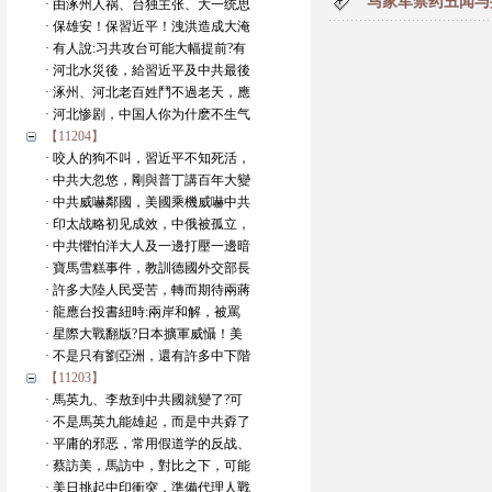
马家军禁药丑闻与
· 由涿州人祸、台独主张、大一统思
· 保雄安！保習近平！洩洪造成大淹
· 有人說:习共攻台可能大幅提前?有
· 河北水災後，給習近平及中共最後
· 涿州、河北老百姓鬥不過老天，應
· 河北惨剧，中国人你为什麽不生气
【11204】
· 咬人的狗不叫，習近平不知死活，
· 中共大忽悠，剛與普丁講百年大變
· 中共威嚇鄰國，美國乘機威嚇中共
· 印太战略初见成效，中俄被孤立，
· 中共懼怕洋大人及一邊打壓一邊暗
· 寶馬雪糕事件，教訓德國外交部長
· 許多大陸人民受苦，轉而期待兩蔣
· 龍應台投書紐時:兩岸和解，被罵
· 星際大戰翻版?日本擴軍威懾！美
· 不是只有劉亞洲，還有許多中下階
【11203】
· 馬英九、李敖到中共國就變了?可
· 不是馬英九能雄起，而是中共孬了
· 平庸的邪恶，常用假道学的反战、
· 蔡訪美，馬訪中，對比之下，可能
· 美日挑起中印衝突，準備代理人戰