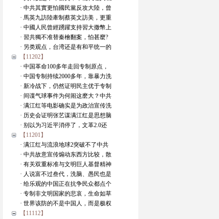
· 中共其實更怕國民黨反攻大陸，曾
· 馬英九訪陸牽制蔡英文訪美，更重
· 中國人民曾經踴躍支持習大撒幣上
· 習共獨不准替秦檜翻案，怕甚麼?
· 另类观点，台湾还是有和平统一的
【11202】
· 中国革命100多年走回专制原点，
· 中国专制持续2000多年，靠暴力洗
· 新冷战下，仍然证明民主优于专制
· 间谍气球事件为何闹这麽大？中共
· 满江红等电影确实是为政治宣传洗
· 历史会证明张艺谋满江红是思想脑
· 别以为习近平消停了，文革2.0还
【11201】
· 满江红与流浪地球2突破不了中共
· 中共故意宣传煽动东西方比较，散
· 有关双重标准与文明巨人基督精神
· 人说富不过叁代，洗脑、愚民也是
· 给乐观的中国正在抗争民众都点个
· 专制非文明国家的悲哀，生命如草
· 世界该防的不是中国人，而是极权
【11112】