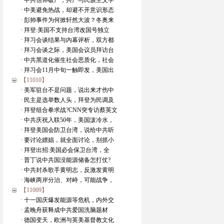
· 中共信仰破产，共产与民族主义学
· 中美避免热战，却避不开意识形态
· 彭帅事件为何掀轩然大波？冬奥来
· 拜登:美国不支持台湾改国号独立
· 拜习会谈结果与内幕评析，双方都
· 拜习会谈之际，美国会议员拜访台
· 中共黑道化催生社会恶质化，社会
· 拜习会11月中旬一触即发，美国出
【11010】
· 美军驻台不是问题，说出来才伤中
· 民主是选举数人头，拜登为民调及
· 拜登组合拳求战?CNN突专访蔡英文
· 中共庆祝入联50年，美国泼冷水，
· 拜登美国会防卫台湾，说给中共听
· 要讨论嫖娼，就全面讨论，别抓小
· 拜登出招:美国必会保卫台湾，全
· 普丁说中共国没能源储备怎打仗?
· 中共封杀歌手黄明志，反激发黄明
· 海峡两岸分治、对峙，可能战争，
【11009】
· 十一国庆爆发能源等危机，内外交
· 孟晚舟获释成中共爱国洗脑题材
· 德国变天，欧洲与英美基督教文化