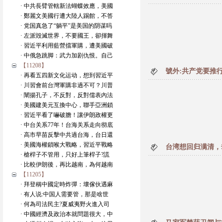
· 中共長臂管轄新法蝴蝶效應，美國
· 鄭麗文美國行遭大陸人踢館，不答
· 党国真急了“躺平”是美国的阴谋吗
· 左派毀滅世界，不要國王，卻揮舞
· 習近平利用藍營擋軍購，遭美國破
· 中俄急跳脚：武力加剧仇恨。自己
【11208】
號外:共产党要推
· 再看五四新文化运动，想到習近平
· 川習會前台灣軍購非過不可？川普
· 闡揚孔子，不反對，反對儒表內法
· 美國建美元互換中心，聯手亞洲鎖
· 習近平看了嚇破膽！讓伊朗政權更
· 中台关系77年！台海关系走向彻底
· 高市早苗反擊中共過台海，台日還
· 美國海權鎖喉大戰略，習近平戰略
台湾想回归满清，
· 槍桿子不管用，只好上筆桿子?謊
· 比較伊朗後，再比越南，為何越南
【11205】
· 拜登稱中國定時炸彈：壞傢伙遇麻
· 有人说:中国人需要管，那是啥世
· 何為司法民主?夏威夷野火進入司
· 中國經濟及政治本就問題很大，中