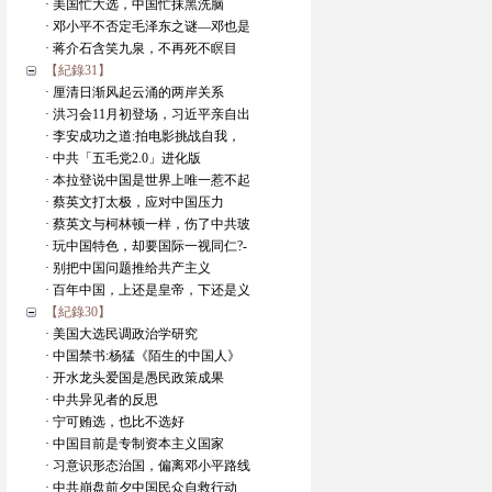
· 美国忙大选，中国忙抹黑洗脑
· 邓小平不否定毛泽东之谜—邓也是
· 蒋介石含笑九泉，不再死不瞑目
【紀錄31】
· 厘清日渐风起云涌的两岸关系
· 洪习会11月初登场，习近平亲自出
· 李安成功之道:拍电影挑战自我，
· 中共「五毛党2.0」进化版
· 本拉登说中国是世界上唯一惹不起
· 蔡英文打太极，应对中国压力
· 蔡英文与柯林顿一样，伤了中共玻
· 玩中国特色，却要国际一视同仁?-
· 别把中国问题推给共产主义
· 百年中国，上还是皇帝，下还是义
【紀錄30】
· 美国大选民调政治学研究
· 中国禁书:杨猛《陌生的中国人》
· 开水龙头爱国是愚民政策成果
· 中共异见者的反思
· 宁可贿选，也比不选好
· 中国目前是专制资本主义国家
· 习意识形态治国，偏离邓小平路线
· 中共崩盘前夕中国民众自救行动