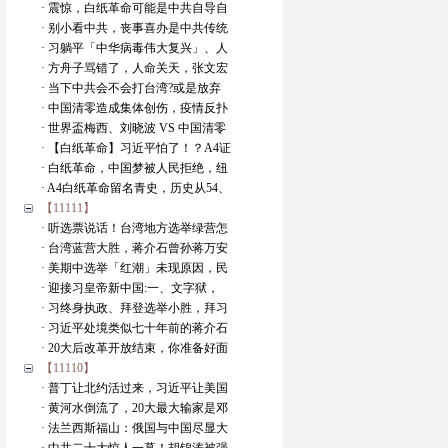
· 震惊，白纸革命可能是中共自导自
· 别小看中共，丧事喜办是中共传统
· 习躺平「中华病毒伟大复兴」、人
· 方舟子骂错了，人命关天，张文宏
· 当下中共会不会打台湾?或是放弃
· 中国清零造成集体创伤，疫情反扑
· 世界盃梅西、刘晓波 VS 中国清零
· 【白纸革命】习近平怕了！？A4证
· 白纸革命，中国梦被人民拒绝，纽
· A4白纸革命留名青史，历史从54、
【11111】
· 听选票说话！台湾地方选举绿营怎
· 台湾蓝营大胜，蒋介石曾孙蒋万安
· 美期中选举「红潮」未现原因，民
· 迎接习皇帝新中国:一、文字狱，
· 习终身执政、拜登选举小胜，拜习
· 习近平处境类似七十年前的蒋介石
· 20大后改革开放结束，你准备好面
【11110】
· 普丁让北约活过来，习近平让美国
· 黄河水倒流了，20大最大输家是邓
· 法兰西斯福山：俄国与中国尽显大