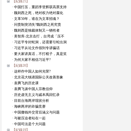
【紀錄21】
· 中国打压，重蹈李登辉获高票支持
· 魏则西之死，绝对权力绝对腐化
· 文革50年，谁在为文革招魂？
· 问责制突消失?魏则西之死究责
· 魏则西是独裁体制又一牺牲者
· 美智库-北京击打，台湾成「压不
· 习近平专封蛇洞，还需要引蛇出洞
· 习近平从论文作假到专讲骗话
· 要大家讲真话，不打棍子，真是笑
· 为何大家不相信习近平?
【紀錄20】
· 这样作中国人如何光荣?
· 北京花大钱请国际公关改善形象
· 袁腾飞的历史课
· 袁腾飞谈中国人宗教信仰
· 历史虚无主义与戚本禹回忆录
· 目前台海两岸现状分析
· 海峡两岸的诈骗竞赛
· 中国撒钱外交背后涵义与问题
· 与被压迫者站在一起
· 中国司法是个大问题
【紀錄19】