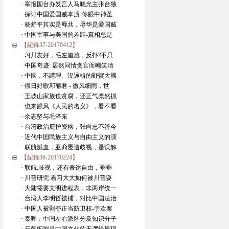
· 举报国台办发言人马晓光主张台独
· 探讨中国爱国贼本质-你眼中神圣
· 杨舒平其实是辱共，辱华是爱国贼
· 中国军事与美国的差距-真相总是
【紀錄37-20170412】
· 习川友好，毛左尴尬，反扑?不只
· 中国奇迹: 居然同情贪官而嘲笑清
· 中國，不講理、沒邏輯的野蠻大國
· 假日好歌邓丽君 - 微风细雨，世
· 王岐山家族也贪腐，还正气凛然抓
· 也来跟风《人民的名义》，看不看
· 余志坚与毛泽东
· 台湾政治庇护资格，张向忠不符今
· 近代中国民族主义与自由主义的演
· 联航溅血，亚裔屡遭歧视，是误解
【紀錄36-20170224】
· 联航:歧视，还有表达自由，乖乖
· 川普研究:看习大大如何被川普耍
· 大陆需要文明进程表，非两岸统一
· 台湾人李明哲被捕，对比中国法治
· 中国人被剥夺正当防卫权-于欢案
· 秦晖：中国左右派区分及知识分子