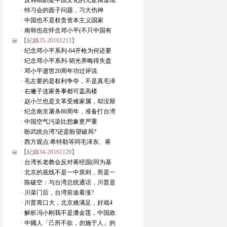
· 反韩闹剧是中国文化的无逻辑显现
· 特习会的面子问题，习大伤神
· 中国也不是权贵资本主义国家
· 南韩也在怀念邓小平(不只中国有
【紀錄35-20161213】
· 纪念邓小平系列-64开枪为何还要
· 纪念邓小平系列-韬光养晦得失盘
· 邓小平逝世20周年功过评说
· 毛左要的是权利争夺，不是真毛泽
· 右撇子连家务事都可盖高楼
· 赵小兰也是文革受难家属，却没斯
· 纪念南京屠杀80周年，准备打台湾
· 中国空气污染比想象更严重
· 盼武统台湾?还是盼望破局?
· 西方观点:希特勒等同毛泽东、蒋
【紀錄34-20161120】
· 台湾长老教会反对蒋经国(同为基
· 北京的底线不是一中原则，而是一
· 陈破空：与台湾总统通话，川普是
· 川菜门后，台湾前途看涨?
· 川普胃口大，北京难满足，好戏4
· 解析冯小刚我不是潘金莲，中国政
· 中國人「己所不欲，勿施于人」的