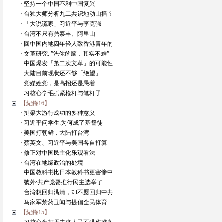
· 坚持一个中国不利中国复兴
· 台独大师分析九二共识地动山摇？
· 「大说谎家」习近平与李克强
· 台湾不只有鼎泰丰、阿里山
· 回中国内地四年轻人致香港青年的
· 文革研究: ”洗你的脑，其实不难”
· 中国爆发「第二次文革」的可能性
· 大陆目前现状还不够「绝望」
· 党媒姓党，是高招还是愚着
· 习核心学毛抓紧枪杆与笔杆子
【紀錄16】
· 挺梁大游行成功的多种意义
· 习近平问学生:为何成了基督徒
· 美国打朝鲜，大陆打台湾
· 蔡英文、习近平与美国各自打算
· 修正对中国民主化乐观看法
· 台湾在地缘政治的处境
· 中国教科书比日本教科书更害惨中
· 號外:共产党要推行民主选举了
· 台湾想回归满清，却不愿回归中共
· 马家军禁药丑闻与提倡全民体育
【紀錄15】