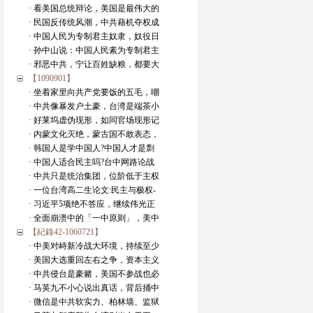
· 看美国总统辩论，美国是最伟大的
· 民国反传统风潮，中共藉机夺权成
· 中国人民为专制君主奴隶，奴役日
· 孙中山说：中国人民素为专制君主
· 邪恶中共，宁让百姓缺粮，都要大
【1090901】
· 坐着家里向共产党要饭的五毛，嘲
· 中共像暴发户土豪，台湾是端茶小
· 好莱坞虚伪现形，如同官场现形记
· 内蒙文化灭绝，蒙古国不敢表态，
· 韩国人是学中国人?中国人才是剽
· 中国人适合民主吗?台中网路论战
· 中共只是统治集团，位阶低于主权
· 一位台湾高二生论文:民主与极权-
· 习近平5项绝不答应，继续伟光正
· 全面崩溃中的「一中原则」，美中
【紀錄42-1060721】
· 中美对峙新冷战大环境，持续至少
· 美国大选重回左右之争，资本主义
· 中共侵台是豪赌，美国不参战也必
· 马英九不小心说出真话，背后捅中
· 微信是中共软实力、柏林墙、监狱