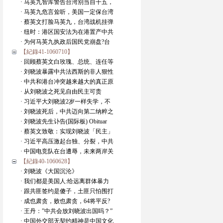
· 马英九智库警告台湾别当自干五，
· 马英九危言耸听，美国一定保台湾
· 蔡英文打脸马英九，台湾战机挂弹
· 纽时：港区国安法为在港置产中共
· 为何马英九执政后国民党崩盘?台
【紀錄41-1060710】
· 回顾蔡英文白玫瑰、总统、连任等
· 刘晓波暴露中共法西斯的非人狠性
· 中共和港台冲突越来越大的真正原
· 从刘晓波之死见自由民主可贵
· 习近平大刘晓波2岁一样失学，不
· 刘晓波死后，中共迈向第二纳粹之
· 刘晓波先生讣告(国际板) Obituar
· 蔡英文致敬：实现刘晓波「民主」
· 习近平高压激起台独、分裂，中共
· 中国电竞队在台遭辱，未来两岸关
【紀錄40-1060628】
· 刘晓波《大国沉沦》
· 我们都是美国人:给远离群体暴力
· 跟共匪签约是傻子，土匪只怕围打
· 成也肃贪，败也肃贪，64将平反?
· 王丹：”中共会放刘晓波出国吗？”
· 中国外交部无契约精神是中国文化