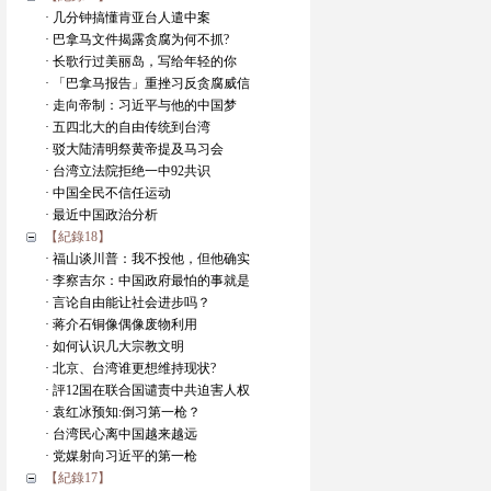
· 几分钟搞懂肯亚台人遣中案
· 巴拿马文件揭露贪腐为何不抓?
· 长歌行过美丽岛，写给年轻的你
· 「巴拿马报告」重挫习反贪腐威信
· 走向帝制：习近平与他的中国梦
· 五四北大的自由传统到台湾
· 驳大陆清明祭黄帝提及马习会
· 台湾立法院拒绝一中92共识
· 中国全民不信任运动
· 最近中国政治分析
【紀錄18】
· 福山谈川普：我不投他，但他确实
· 李察吉尔：中国政府最怕的事就是
· 言论自由能让社会进步吗？
· 蒋介石铜像偶像废物利用
· 如何认识几大宗教文明
· 北京、台湾谁更想维持现状?
· 評12国在联合国谴责中共迫害人权
· 袁红冰预知:倒习第一枪？
· 台湾民心离中国越来越远
· 党媒射向习近平的第一枪
【紀錄17】