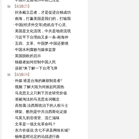
· 中国外交险境20年前已注定
【紀錄25】
· 封杀戴立忍者，才是促进台独成功
· 南海，打赢美国是我们的，打输我
· 中国(经济外交等)危机在于心灵、
· 美国是文化流氓，中共是地痞流氓
· 习近平下台理由又多一条-南海仲
· 五四、文革、中国梦-中国还要绕
· 中国水利腐败与媒体监督
· 英国脱欧的启示
· 独裁者如何控制中国人民
· 误射?来了解一下台湾飞弹
【紀錄24】
· 外媒:谁是台海的麻烦制造者?
· 视频:了解大陆为何掀起民国热
· 马克思主义只剩下历史研究价值
· 渐被淘汰的马克思名词概念
· 高智晟-法西斯统治下的人权斗士
· 绑架、酷刑是中共法西斯化证据
· 马英九初尝境管、流亡滋味
· 文革是一场文化革命吗？
· 东方价值说:含七不讲及网络长城?
· 杨绛盖棺论定的论战进行曲