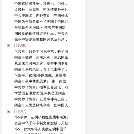
· 中国式阶级斗争，独尊毛、习外，
· 孟晚舟、马克思、中国传统孙子兵
· 中共洗脑术，内外有别，在国外孟
· 中国为何就是赢不了美国？中国共
· 拜登联合国演说:不寻求与中国冷
· 国民党的价值胜过塔利班，中共会
· 张亚中等统派掌权国民党及台湾，
【11008】
· 习共富，只是学习毛泽东，甚至薄
· 阿富汗撤退、河南水灾，深思国家
· 从清末至河南水灾，观察中国专制
· 阿富汗局势未定，普丁也出手了，
· 习近平只锁国?要以西藏、新疆模
· 阿富汗是中共国恶梦?一带一路成
· 中共炒作阿富汗撤军及弃台论，引
· 学爱国五毛爱美国:评析美国阿富
· 中共炒作阿富汗反美事件有三招，
· 阿富汗人民选择塔利班，如中国人
【11007】
· 小S事件，证明小粉红直属中南海?
· 奥运中华千年专制文化发威，天朝
· 小S、孙大午等人失败证明中国千