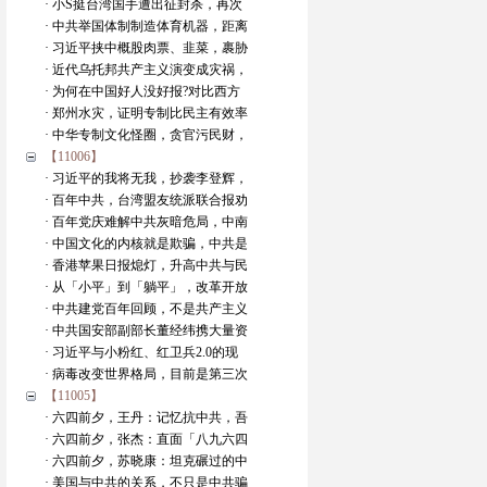
· 小S挺台湾国手遭出征封杀，再次
· 中共举国体制制造体育机器，距离
· 习近平挟中概股肉票、韭菜，裹胁
· 近代乌托邦共产主义演变成灾祸，
· 为何在中国好人没好报?对比西方
· 郑州水灾，证明专制比民主有效率
· 中华专制文化怪圈，贪官污民财，
【11006】
· 习近平的我将无我，抄袭李登辉，
· 百年中共，台湾盟友统派联合报劝
· 百年党庆难解中共灰暗危局，中南
· 中国文化的内核就是欺骗，中共是
· 香港苹果日报熄灯，升高中共与民
· 从「小平」到「躺平」，改革开放
· 中共建党百年回顾，不是共产主义
· 中共国安部副部长董经纬携大量资
· 习近平与小粉红、红卫兵2.0的现
· 病毒改变世界格局，目前是第三次
【11005】
· 六四前夕，王丹：记忆抗中共，吾
· 六四前夕，张杰：直面「八九六四
· 六四前夕，苏晓康：坦克碾过的中
· 美国与中共的关系，不只是中共骗