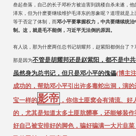
叁起叁落，自己的长子邓朴方被迫害到跳楼自杀未遂，他
泽东，但为什麽要继续维护毛泽东的形象呢？道理就是上
等于否定了体制，而
邓小平要掌握权力，中共要继续统治
制。这，就是毛不能倒，习近平无法倒的原因。
有人说，那为什麽两任总书记胡耀邦，赵紫阳都倒台了？
不管是胡耀邦还是赵紫阳，都不是中共
那是因为
虽然身为总书记，但只是邓小平的傀儡
(博主
成功的，帮助邓小平引出许多毒蛇出洞，演的
影帝
宝一样的
，你信土匪窝会有清流、好
的，尤其是知道太多土匪肮髒事，还能够装作
好自己被安排好的脚色，骗好骗满一大片韭菜