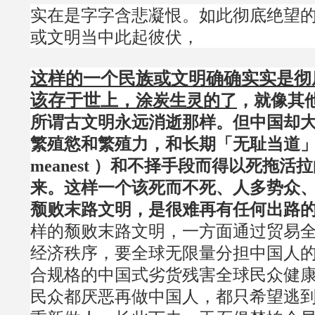
实在是字字含悲凝恨。如此彻底绝望
或文明当中此起彼伏，
这样的一个民族或文明确确实实是彻
该存于世上
，
涂炭生灵的了
，就像其
所谓古文明永远消逝那样。但中国却
繁殖慾和繁殖力，和长期「无耻当道」（ surv
meanest ）和不择手段而得以死拖活
来。这样一个该死而不死、人多势众
颓败末路文明，是很难再有任何出路
样的颓败末路文明，一方面通过贸易
经济秩序，要全球无限量分担中国人
合规格的中国式劣货残害全球民众健
民众都厌恶再做中国人，都只希望逃