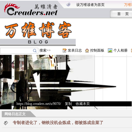
设万维读者为首页
万维
首 页
搜索>>
发表日志
控制面板
个人相册
https://blog.creaders.net/u/9070/
>
复制
>
收藏本页
网络日志正文
专制者进化了，钢铁没机会炼成，都被炼成韭菜了