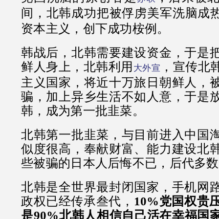
间，北韩成功把被俘虏美军洗脑成
资本主义，创下成功桉例。
韩战后，北韩需要建设资金，于是
鲜人身上，北韩利用
，宣传北
大外宣
主义国家，将近十万旅日朝鲜人，
骗，加上异乡生活不如人意，于是
韩，成为第一批韭菜。
北韩第一批韭菜，与目前进入中国
似度很高，奉献财富、能力建设北
些被骗的日本人后悔不已，后代多数
北韩是全世界最封闭国家，手机网
政权已经传承叁代，
10%党国权贵
是90%北韩人相信自己活在幸福国