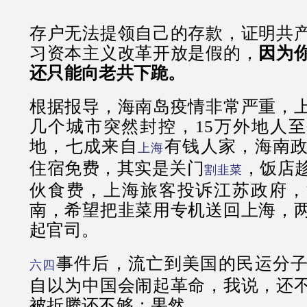
存户无法提领自己的存款，证明共
习资本主义改革开放是假的，
因为
还只能向老共下跪。
根据报导，海南岛疫情非常严重，
几个城市突然封控，15万外地人
地，七成来自
有钱人家，海南
上海
住宿免费，其实是关门
，饭店
割韭菜
伙食费，上海旅客投诉江苏政府，
南，希望把韭菜用专机送回上海，
起官司。
事件后，流亡到美国的民运分
六四
自以为中国会闹起革命，我说，还
被折腾还不够；果然，