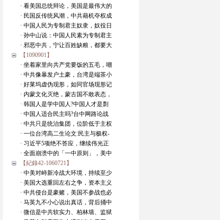
· 看美国总统辩论，美国是最伟大的
· 民国反传统风潮，中共藉机夺权成
· 中国人民为专制君主奴隶，奴役日
· 孙中山说：中国人民素为专制君主
· 邪恶中共，宁让百姓缺粮，都要大
【1090901】
· 坐着家里向共产党要饭的五毛，嘲
· 中共像暴发户土豪，台湾是端茶小
· 好莱坞虚伪现形，如同官场现形记
· 内蒙文化灭绝，蒙古国不敢表态，
· 韩国人是学中国人?中国人才是剽
· 中国人适合民主吗?台中网路论战
· 中共只是统治集团，位阶低于主权
· 一位台湾高二生论文:民主与极权-
· 习近平5项绝不答应，继续伟光正
· 全面崩溃中的「一中原则」，美中
【紀錄42-1060721】
· 中美对峙新冷战大环境，持续至少
· 美国大选重回左右之争，资本主义
· 中共侵台是豪赌，美国不参战也必
· 马英九不小心说出真话，背后捅中
· 微信是中共软实力、柏林墙、监狱