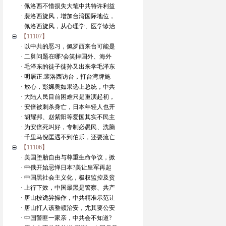
· 佩洛西不惜损失大笔中共特许利益
· 裴洛西旋风，增加台湾国际地位，
· 佩洛西旋风，从心理学、医学诊治
【11107】
· 以中共的恶习，佩罗西来台可能是
· 二舅问题在哪?会笑掉国外、海外
· 毛泽东的徒子徒孙又出来学毛泽东
· 明居正:裴洛西访台，打台湾牌施
· 放心，彭姵奥如果选上总统，中共
· 大陆人民目前困难只是重演起初，
· 安倍被刺杀身亡，日本年轻人也开
· 胡耀邦、赵紫阳等爱国其实不民主
· 为安倍死叫好，专制必愚民、洗脑
· 千里马倪匡遇不到伯乐，还要流亡
【11106】
· 美国堕胎自由与尊重生命争议，掀
· 中俄开始忌惮日本?美让皇军再起
· 中国黑社会主义化，极权监控及贫
· 上行下效，中国最黑是警察、共产
· 唐山桉诡异操作，中共精准示范让
· 唐山打人该整顿治安，尤其要公安
· 中国警匪一家亲，中共会不知道?