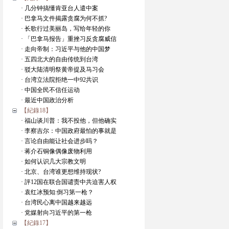
· 几分钟搞懂肯亚台人遣中案
· 巴拿马文件揭露贪腐为何不抓?
· 长歌行过美丽岛，写给年轻的你
· 「巴拿马报告」重挫习反贪腐威信
· 走向帝制：习近平与他的中国梦
· 五四北大的自由传统到台湾
· 驳大陆清明祭黄帝提及马习会
· 台湾立法院拒绝一中92共识
· 中国全民不信任运动
· 最近中国政治分析
【紀錄18】
· 福山谈川普：我不投他，但他确实
· 李察吉尔：中国政府最怕的事就是
· 言论自由能让社会进步吗？
· 蒋介石铜像偶像废物利用
· 如何认识几大宗教文明
· 北京、台湾谁更想维持现状?
· 評12国在联合国谴责中共迫害人权
· 袁红冰预知:倒习第一枪？
· 台湾民心离中国越来越远
· 党媒射向习近平的第一枪
【紀錄17】