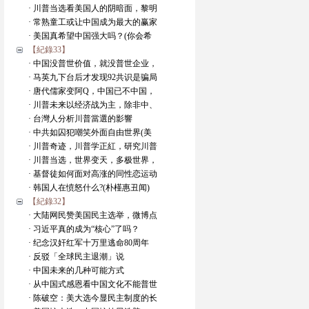
· 川普当选看美国人的阴暗面，黎明
· 常熟童工或让中国成为最大的赢家
· 美国真希望中国强大吗？(你会希
【紀錄33】
· 中国没普世价值，就没普世企业，
· 马英九下台后才发现92共识是骗局
· 唐代儒家变阿Q，中国已不中国，
· 川普未来以经济战为主，除非中、
· 台灣人分析川普當選的影響
· 中共如囚犯嘲笑外面自由世界(美
· 川普奇迹，川普学正紅，研究川普
· 川普当选，世界变天，多极世界，
· 基督徒如何面对高涨的同性恋运动
· 韩国人在愤怒什么?(朴槿惠丑闻)
【紀錄32】
· 大陆网民赞美国民主选举，微博点
· 习近平真的成为“核心”了吗？
· 纪念汉奸红军十万里逃命80周年
· 反驳「全球民主退潮」说
· 中国未来的几种可能方式
· 从中国式感恩看中国文化不能普世
· 陈破空：美大选今显民主制度的长