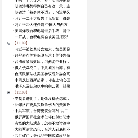
· 中共二十大惊人一幕！胡锦涛被强
· 胡锦涛哪想得到自己有这一天，韭
· 胡锦涛「被身体不适」，习近平又
· 习近平二十大报告了无新意，都是
· 习近平20大连任前:中国人与西方
· 美国炸毁台积电是最后手段，是中
· 一开战，台积电将会被美国摧毁?
【11109】
· 习近平被软禁传言始末，如美国是
· 拜登表态美将保卫台湾！美预告俄
· 台湾政策法效应，习匆匆中亚行，
· 俄入侵乌克兰，中共威胁台湾，有
· 台湾政策法桉美国参议院外委会高
· 中俄反法西斯起家，却走上轴心国
· 毛泽东及徒弟吹牛响彻云霄，结果
【11108】
· 专制者进化了，钢铁没机会炼成，
· 比佩洛西更具实质杀伤力的美国政
· 中共军演，台湾更安全吗?中共二
· 俄罗斯国师杜金求仁得仁付出悲惨
· 奇怪的大陆观点，怎都不敢讨论中
· 大陆军演常态化，台湾人到底担不
· 共产破产，替代品中国式奴隶韭菜