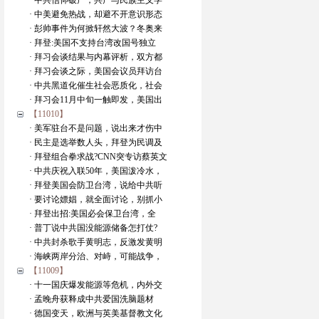
· 中共信仰破产，共产与民族主义学
· 中美避免热战，却避不开意识形态
· 彭帅事件为何掀轩然大波？冬奥来
· 拜登:美国不支持台湾改国号独立
· 拜习会谈结果与内幕评析，双方都
· 拜习会谈之际，美国会议员拜访台
· 中共黑道化催生社会恶质化，社会
· 拜习会11月中旬一触即发，美国出
【11010】
· 美军驻台不是问题，说出来才伤中
· 民主是选举数人头，拜登为民调及
· 拜登组合拳求战?CNN突专访蔡英文
· 中共庆祝入联50年，美国泼冷水，
· 拜登美国会防卫台湾，说给中共听
· 要讨论嫖娼，就全面讨论，别抓小
· 拜登出招:美国必会保卫台湾，全
· 普丁说中共国没能源储备怎打仗?
· 中共封杀歌手黄明志，反激发黄明
· 海峡两岸分治、对峙，可能战争，
【11009】
· 十一国庆爆发能源等危机，内外交
· 孟晚舟获释成中共爱国洗脑题材
· 德国变天，欧洲与英美基督教文化