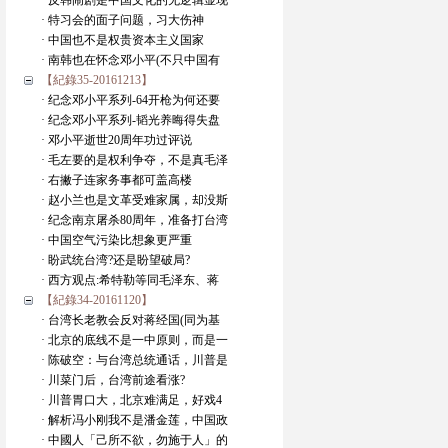
· 反韩闹剧是中国文化的无逻辑显现
· 特习会的面子问题，习大伤神
· 中国也不是权贵资本主义国家
· 南韩也在怀念邓小平(不只中国有
【紀錄35-20161213】
· 纪念邓小平系列-64开枪为何还要
· 纪念邓小平系列-韬光养晦得失盘
· 邓小平逝世20周年功过评说
· 毛左要的是权利争夺，不是真毛泽
· 右撇子连家务事都可盖高楼
· 赵小兰也是文革受难家属，却没斯
· 纪念南京屠杀80周年，准备打台湾
· 中国空气污染比想象更严重
· 盼武统台湾?还是盼望破局?
· 西方观点:希特勒等同毛泽东、蒋
【紀錄34-20161120】
· 台湾长老教会反对蒋经国(同为基
· 北京的底线不是一中原则，而是一
· 陈破空：与台湾总统通话，川普是
· 川菜门后，台湾前途看涨?
· 川普胃口大，北京难满足，好戏4
· 解析冯小刚我不是潘金莲，中国政
· 中國人「己所不欲，勿施于人」的