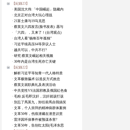
【紀錄23】
· 美国沈大伟:「中国崛起」隐藏内
· 北京正对台湾大玩心理战
· 21富士康与19马克思
· 蔡英文六四发言(脸书发表): 愿与
· 「六四」，又来了！(台湾观点)
· 台湾人看”杨绛百年孤独”
· 习近平续高压64等异议人士
· 越共可以，中共不行?
· 研究:蔡英文崛起相关视频
· 30年内是台湾生死存亡关键
【紀錄22】
· 解析习近平等知青一代人格特质
· 文革极致骗术:以造反方式效忠
· 蔡英文就职典礼及表演活动
· 中共党性VS法国邪教及俄国紅色食
· 毛粉:反毛即汉奸，汉奸就该打该
· 別忘了馬英九，卸任前馬自我搞笑
· 文革，个人崇拜的精神病群体案例
· 文革50年，伤痕潜藏在潜意识里
· 雷洋因环保事件被预谋杀害?
· 文革50年，告别红太阳(毛泽东思