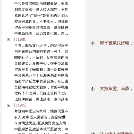
· 中共長臂管轄新法蝴蝶效應，美國
· 鄭麗文美國行遭大陸人踢館，不答
· 党国真急了“躺平”是美国的阴谋吗
· 左派毀滅世界，不要國王，卻揮舞
· 習近平利用藍營擋軍購，遭美國破
· 中俄急跳脚：武力加剧仇恨。自己
【11208】
郎平被戴汉奸帽，
· 再看五四新文化运动，想到習近平
· 川習會前台灣軍購非過不可？川普
· 闡揚孔子，不反對，反對儒表內法
· 美國建美元互換中心，聯手亞洲鎖
· 習近平看了嚇破膽！讓伊朗政權更
· 中台关系77年！台海关系走向彻底
· 高市早苗反擊中共過台海，台日還
· 美國海權鎖喉大戰略，習近平戰略
支持黄雯、马蓉，
· 槍桿子不管用，只好上筆桿子?謊
· 比較伊朗後，再比越南，為何越南
【11205】
· 拜登稱中國定時炸彈：壞傢伙遇麻
· 有人说:中国人需要管，那是啥世
· 何為司法民主?夏威夷野火進入司
· 中國經濟及政治本就問題很大，中