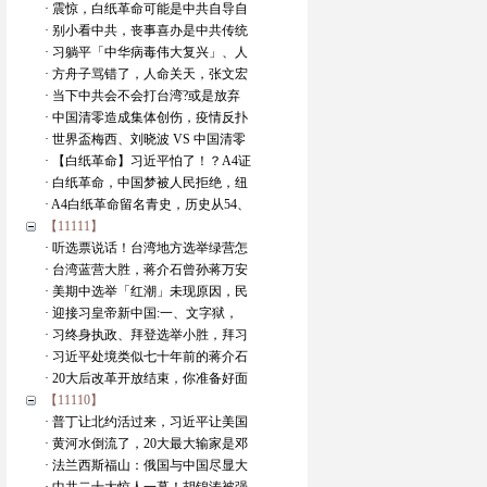
· 震惊，白纸革命可能是中共自导自
· 别小看中共，丧事喜办是中共传统
· 习躺平「中华病毒伟大复兴」、人
· 方舟子骂错了，人命关天，张文宏
· 当下中共会不会打台湾?或是放弃
· 中国清零造成集体创伤，疫情反扑
· 世界盃梅西、刘晓波 VS 中国清零
· 【白纸革命】习近平怕了！？A4证
· 白纸革命，中国梦被人民拒绝，纽
· A4白纸革命留名青史，历史从54、
【11111】
· 听选票说话！台湾地方选举绿营怎
· 台湾蓝营大胜，蒋介石曾孙蒋万安
· 美期中选举「红潮」未现原因，民
· 迎接习皇帝新中国:一、文字狱，
· 习终身执政、拜登选举小胜，拜习
· 习近平处境类似七十年前的蒋介石
· 20大后改革开放结束，你准备好面
【11110】
· 普丁让北约活过来，习近平让美国
· 黄河水倒流了，20大最大输家是邓
· 法兰西斯福山：俄国与中国尽显大