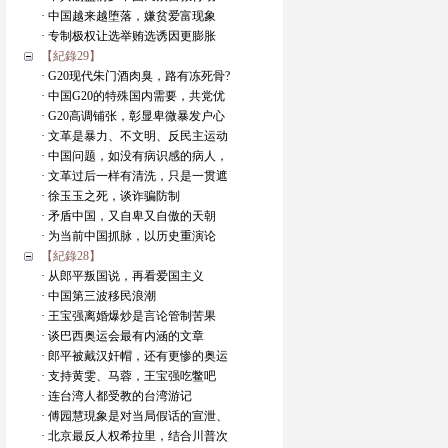
· 中国越来越堕落，嫌贫爱富现象
· 专制极权让选举贿选诱因更膨胀
【紀錄29】
· G20现代朱门酒肉臭，路有冻死骨?
· 中国G20的特殊国内需要，共党优
· G20高调铺张，彰显卑微暴发户心
· 文革是暴力、不文明、反民主运动
· 中国问题，如没有病识感的病人，
· 文革过后一样有清洗，只是一贯遮
· 徐玉玉之死，谈诈骗防制
· 矛盾中国，又自卑又自傲的天朝
· 为当前中国抓脉，以历史重演论
【紀錄28】
· 从郎平叛国说，再看爱国主义
· 中国第三波移民浪潮
· 王宝强离婚爆炒是言论管制苦果
· 谈巴西奥运会最有内涵的文章
· 郎平被戴汉奸帽，还有更惨的奥运
· 支持黄雯、马蓉，王宝强吃鳖吧
· 连台湾人都受教的台湾游记
· 傅园慧現象是对当局假话的宣泄、
· 北京最反人权希拉里，结合川普次