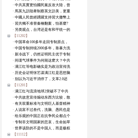
· 中共其實更怕國民黨反攻大陸，曾
· 馬英九訪陸牽制蔡英文訪美，更重
· 中國人民曾經踴躍支持習大撒幣上
· 習共獨不准替秦檜翻案，怕甚麼?
· 另类观点，台湾还是有和平统一的
【11202】
· 中国革命100多年走回专制原点，
· 中国专制持续2000多年，靠暴力洗
· 新冷战下，仍然证明民主优于专制
· 间谍气球事件为何闹这麽大？中共
· 满江红等电影确实是为政治宣传洗
· 历史会证明张艺谋满江红是思想脑
· 别以为习近平消停了，文革2.0还
【11201】
· 满江红与流浪地球2突破不了中共
· 中共故意宣传煽动东西方比较，散
· 有关双重标准与文明巨人基督精神
· 人说富不过叁代，洗脑、愚民也是
· 给乐观的中国正在抗争民众都点个
· 专制非文明国家的悲哀，生命如草
· 世界该防的不是中国人，而是极权
【11112】