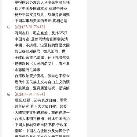
· 举报国台办发言人马晓光主张台独
· 探讨中国爱国贼本质-你眼中神圣
· 杨舒平其实是辱共，辱华是爱国贼
· 中国军事与美国的差距-真相总是
【紀錄37-20170412】
· 习川友好，毛左尴尬，反扑?不只
· 中国奇迹: 居然同情贪官而嘲笑清
· 中國，不講理、沒邏輯的野蠻大國
· 假日好歌邓丽君 - 微风细雨，世
· 王岐山家族也贪腐，还正气凛然抓
· 也来跟风《人民的名义》，看不看
· 余志坚与毛泽东
· 台湾政治庇护资格，张向忠不符今
· 近代中国民族主义与自由主义的演
· 联航溅血，亚裔屡遭歧视，是误解
【紀錄36-20170224】
· 联航:歧视，还有表达自由，乖乖
· 川普研究:看习大大如何被川普耍
· 大陆需要文明进程表，非两岸统一
· 台湾人李明哲被捕，对比中国法治
· 中国人被剥夺正当防卫权-于欢案
· 秦晖：中国左右派区分及知识分子