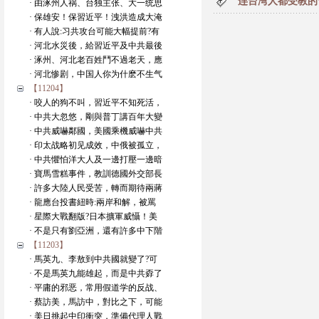
连台湾人都受教的
· 由涿州人祸、台独主张、大一统思
· 保雄安！保習近平！洩洪造成大淹
· 有人說:习共攻台可能大幅提前?有
· 河北水災後，給習近平及中共最後
· 涿州、河北老百姓鬥不過老天，應
· 河北惨剧，中国人你为什麽不生气
【11204】
· 咬人的狗不叫，習近平不知死活，
· 中共大忽悠，剛與普丁講百年大變
· 中共威嚇鄰國，美國乘機威嚇中共
· 印太战略初见成效，中俄被孤立，
· 中共懼怕洋大人及一邊打壓一邊暗
· 寶馬雪糕事件，教訓德國外交部長
· 許多大陸人民受苦，轉而期待兩蔣
· 龍應台投書紐時:兩岸和解，被罵
· 星際大戰翻版?日本擴軍威懾！美
· 不是只有劉亞洲，還有許多中下階
【11203】
· 馬英九、李敖到中共國就變了?可
· 不是馬英九能雄起，而是中共孬了
· 平庸的邪恶，常用假道学的反战、
· 蔡訪美，馬訪中，對比之下，可能
· 美日挑起中印衝突，準備代理人戰