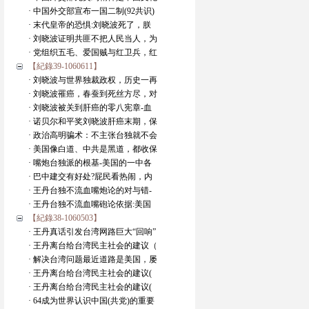
· 中国外交部宣布一国二制(92共识)
· 末代皇帝的恐惧:刘晓波死了，朕
· 刘晓波证明共匪不把人民当人，为
· 党组织五毛、爱国贼与红卫兵，红
【紀錄39-1060611】
· 刘晓波与世界独裁政权，历史一再
· 刘晓波罹癌，春蚕到死丝方尽，对
· 刘晓波被关到肝癌的零八宪章-血
· 诺贝尔和平奖刘晓波肝癌末期，保
· 政治高明骗术：不主张台独就不会
· 美国像白道、中共是黑道，都收保
· 嘴炮台独派的根基-美国的一中各
· 巴中建交有好处?屁民看热闹，内
· 王丹台独不流血嘴炮论的对与错-
· 王丹台独不流血嘴砲论依据:美国
【紀錄38-1060503】
· 王丹真话引发台湾网路巨大“回响”
· 王丹离台给台湾民主社会的建议（
· 解决台湾问题最近道路是美国，屡
· 王丹离台给台湾民主社会的建议(
· 王丹离台给台湾民主社会的建议(
· 64成为世界认识中国(共党)的重要