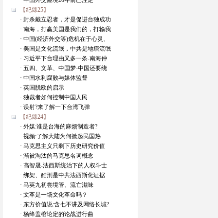
· 中国外交险境20年前已注定
【紀錄25】
· 封杀戴立忍者，才是促进台独成功
· 南海，打赢美国是我们的，打输我
· 中国(经济外交等)危机在于心灵、
· 美国是文化流氓，中共是地痞流氓
· 习近平下台理由又多一条-南海仲
· 五四、文革、中国梦-中国还要绕
· 中国水利腐败与媒体监督
· 英国脱欧的启示
· 独裁者如何控制中国人民
· 误射?来了解一下台湾飞弹
【紀錄24】
· 外媒:谁是台海的麻烦制造者?
· 视频:了解大陆为何掀起民国热
· 马克思主义只剩下历史研究价值
· 渐被淘汰的马克思名词概念
· 高智晟-法西斯统治下的人权斗士
· 绑架、酷刑是中共法西斯化证据
· 马英九初尝境管、流亡滋味
· 文革是一场文化革命吗？
· 东方价值说:含七不讲及网络长城?
· 杨绛盖棺论定的论战进行曲