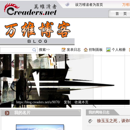
设万维读者为首页
万维
首 页
搜索>>
发表日志
控制面板
个人相册
https://blog.creaders.net/u/9070/
>
复制
>
收藏本页
我的网络日志
我的名片
徐玉玉之死，谈诈