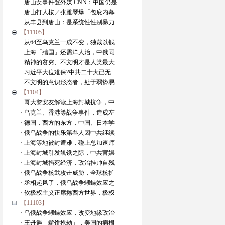
· 唐山女事件登外媒 CNN：中国仍是
· 唐山打人桉／张雅琴爆「包庇内幕
· 从丰县到唐山：是系统性性别暴力
【11105】
· 从64至乌克兰一成不变，独裁以钱
· 上海「牆国」还需洋人治，中俄同
· 精神的贫穷、不文明才是人类最大
· 习近平大位难保?中共二十大已无
· 不文明的意识形态者，处于弱势易
【1104】
· 哥大黎安友解读上海封城抗争，中
· 乌克兰、香港等战争事件，造成左
· 德国，西方的东方，中国、日本学
· 俄乌战争的快乐第叁人因中共继续
· 上海等地被封遭难，碰上总加速师
· 上海封城引发飢饿之际，中共官媒
· 上海封城掐死经济，政治挂帅自残
· 俄乌战争核武攻击威胁，全球核扩
· 丞相起风了，俄乌战争蝴蝶效应之
· 软极权主义正席捲西方世界，极权
【11103】
· 乌俄战争蝴蝶效应，改变地缘政治
· 王丹遇「鬆饼抢劫」，美国的病根