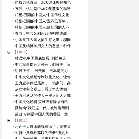
· 向权力说真话，北大退休教授郑也
· 方芳、姚明是中华文化薰陶的精緻
· 柏杨-丑陋的中国人:中国传统文化
· 柏杨-丑陋的中国人:五四已百年，
· 柏杨-丑陋的中国人:酱缸国病人不
· 春节，中共又利用台湾明星统战，
· 小国夹在大国之间生存之道，弱国
· 中国及纳粹御用文人的恶是一种什
【11012】
· 林语堂:中国最底阶层, 利益每天
· 中共军事提升大外宣，刺激美、日
· 明居正:中共对美国、日本毫无办
· 中华文化就是专制奴化文化，让你
· 王力宏事件近尾声，一场豪门、高
· 从女性主义观点，看王力宏离婚一
· 王力宏从龙的传人一夕之间人人喊
· 中国文化逻辑:灾难没有降临自己
· 颜纯钩: 我们这一代，或许看得到
· 反驳:专制是中国人民的需要一文
【11011】
· 习近平大撒币缺钱缺疯了，割韭菜
· 为何中共尊称苏联为俄爹?历史上