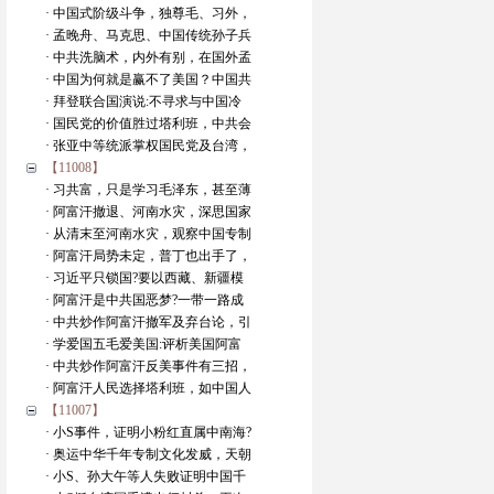
· 中国式阶级斗争，独尊毛、习外，
· 孟晚舟、马克思、中国传统孙子兵
· 中共洗脑术，内外有别，在国外孟
· 中国为何就是赢不了美国？中国共
· 拜登联合国演说:不寻求与中国冷
· 国民党的价值胜过塔利班，中共会
· 张亚中等统派掌权国民党及台湾，
【11008】
· 习共富，只是学习毛泽东，甚至薄
· 阿富汗撤退、河南水灾，深思国家
· 从清末至河南水灾，观察中国专制
· 阿富汗局势未定，普丁也出手了，
· 习近平只锁国?要以西藏、新疆模
· 阿富汗是中共国恶梦?一带一路成
· 中共炒作阿富汗撤军及弃台论，引
· 学爱国五毛爱美国:评析美国阿富
· 中共炒作阿富汗反美事件有三招，
· 阿富汗人民选择塔利班，如中国人
【11007】
· 小S事件，证明小粉红直属中南海?
· 奥运中华千年专制文化发威，天朝
· 小S、孙大午等人失败证明中国千