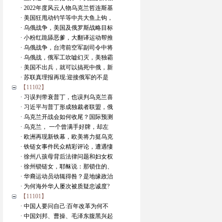
· 2022年度风云人物乌克兰哲连斯基
· 美国狂甩动钓竿等中共大鱼上钩，
· 乌俄战争，美国及俄罗斯战略目标
· 小粉红跪舔恶爹，大翻译运动帮推
· 乌俄战争，台湾前空军副司令中将
· 乌俄战，俄军工吹嘘幻灭，美独霸
· 美国不出兵，就可以搞死中俄，新
· 苏联真理报再现:迎接俄军的不是
【11102】
· 习误判带衰普丁，也误判乌克兰喜
· 习近平与普丁形成独裁者联盟，俄
· 乌克兰开战会如何收尾？国际预测
· 乌克兰， 一个曾满手好牌，却左
· 欧洲再现新铁幕，欧美将力挺乌克
· 铁链女事件民众精彩评论，遭遇悽
· 徐州八孩母背后法律问题和妇女权
· 徐州锁链女，耶稣说：那锁住的、
· 华裔运动员动辄得咎？是地缘政治
· 为何海外华人屡次被质疑忠诚度?
【11101】
· 中国人要问自己:百年改革为何不
· 中国刘邦、曹操、毛泽东腹黑兴起