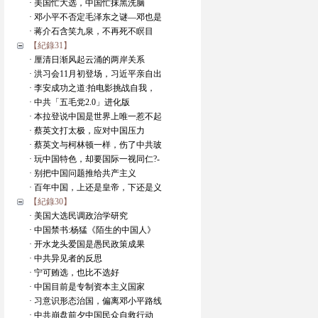
· 美国忙大选，中国忙抹黑洗脑
· 邓小平不否定毛泽东之谜—邓也是
· 蒋介石含笑九泉，不再死不瞑目
【紀錄31】
· 厘清日渐风起云涌的两岸关系
· 洪习会11月初登场，习近平亲自出
· 李安成功之道:拍电影挑战自我，
· 中共「五毛党2.0」进化版
· 本拉登说中国是世界上唯一惹不起
· 蔡英文打太极，应对中国压力
· 蔡英文与柯林顿一样，伤了中共玻
· 玩中国特色，却要国际一视同仁?-
· 别把中国问题推给共产主义
· 百年中国，上还是皇帝，下还是义
【紀錄30】
· 美国大选民调政治学研究
· 中国禁书:杨猛《陌生的中国人》
· 开水龙头爱国是愚民政策成果
· 中共异见者的反思
· 宁可贿选，也比不选好
· 中国目前是专制资本主义国家
· 习意识形态治国，偏离邓小平路线
· 中共崩盘前夕中国民众自救行动