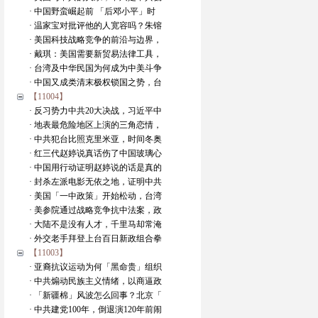
· 中国野蛮崛起前 「后邓小平」时
· 温家宝对批评他的人宽容吗？朱镕
· 美国科技战略竞争的前沿与边界，
· 戴琪：美国需要新贸易法律工具，
· 台湾及中华民国为何成为中美斗争
· 中国又成类清末极权锁国之势，台
【11004】
· 反习势力中共20大决战，习近平中
· 地表最危险地区上演的三角恋情，
· 中共犯台比照克里米亚，时间冬奥
· 红三代赵婷说真话伤了中国玻璃心
· 中国用行动证明赵婷说的话是真的
· 封杀左派电影无依之地，证明中共
· 美国「一中政策」开始松动，台湾
· 美参院通过战略竞争抗中法案，政
· 大陆不是没有人才，千里马却常淹
· 外交老手拜登上台百日新政组合拳
【11003】
· 亚裔抗议运动为何「黑命贵」组织
· 中共煽动民族主义情绪，以商逼政
· 「新疆棉」风波怎么回事？北京「
· 中共建党100年，倒退演120年前闹