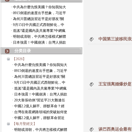
· 中共為什麼仇恨美國？你知我知大
· 0915倒退的速度出乎想象，习近平
· 為何川普總說習近平是好朋友?關
· 9月15日中共國正式西朝鮮化，中
· 造謠?還是國內及共黨專業?中網瘋
· 明朝或清朝，中共將怎樣模式解體
中国第三波移民浪
· 日本強震！中國崩潰：台灣人捐款
分类目录
【2026】
· 中共為什麼仇恨美國？你知我知大
· 0915倒退的速度出乎想象，习近平
· 為何川普總說習近平是好朋友?關
· 9月15日中共國正式西朝鮮化，中
王宝强离婚爆炒是
· 造謠?還是國內及共黨專業?中網瘋
· 日本強震！中國崩潰：台灣人捐款
· 20大靠張幼俠?習近平21大難連任
· 中國2.2億人躺平、靜默革命？經
· 台灣在衛星網路領域的突破如何使
· 中國2.2億人躺平，靜默革命習近
【每月聖經文】
谈巴西奥运会最有
· 明朝或清朝，中共將怎樣模式解體