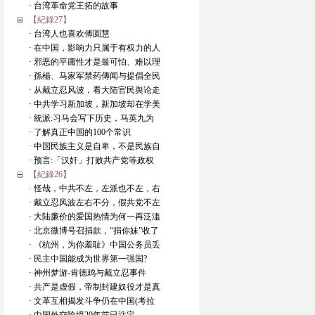
· 台湾革命党王拓的故事
【紀錄27】
· 台湾人也喜欢傅圆慧
· 在中国，影响力只属于有权力的人
· 邪恶的平庸性才是最可怕、难以理
· 孫楊、马家军禁药傳闻与提倡全民
· 从戴立忍风波，看大陆官民舆论走
· 中共学习新加坡，新加坡却在学美
· 統派:习马会写下历史，马英九为
· 了解真正中国的100个常识
· 中国民族主义是自卑，不是民族自
· 预言:「汉奸」打败共产党等政权
【紀錄26】
· 怪哉，中共不左，左派也不左，右
· 戴立忍风波左右不分，假共党不左
· 大陆廉价的爱国热情为何一再泛滥
· 北京微博号召捐款，“捐你妹”收了
· 《杭州，为你羞耻》中国公务员丢
· 民主中国能成为世界第一强国?
· 神州梦游-肯德鸡与戴立忍事件
· 共产是虚假，帝制封建奴役才是真
· 文革互相揭发斗争仍在中国(考拉