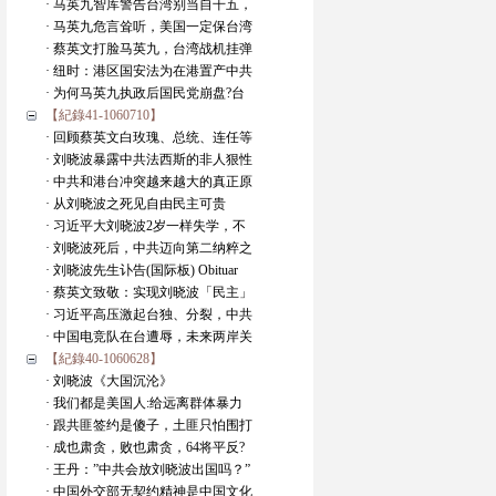
· 马英九智库警告台湾别当自干五，
· 马英九危言耸听，美国一定保台湾
· 蔡英文打脸马英九，台湾战机挂弹
· 纽时：港区国安法为在港置产中共
· 为何马英九执政后国民党崩盘?台
【紀錄41-1060710】
· 回顾蔡英文白玫瑰、总统、连任等
· 刘晓波暴露中共法西斯的非人狠性
· 中共和港台冲突越来越大的真正原
· 从刘晓波之死见自由民主可贵
· 习近平大刘晓波2岁一样失学，不
· 刘晓波死后，中共迈向第二纳粹之
· 刘晓波先生讣告(国际板) Obituar
· 蔡英文致敬：实现刘晓波「民主」
· 习近平高压激起台独、分裂，中共
· 中国电竞队在台遭辱，未来两岸关
【紀錄40-1060628】
· 刘晓波《大国沉沦》
· 我们都是美国人:给远离群体暴力
· 跟共匪签约是傻子，土匪只怕围打
· 成也肃贪，败也肃贪，64将平反?
· 王丹：”中共会放刘晓波出国吗？”
· 中国外交部无契约精神是中国文化