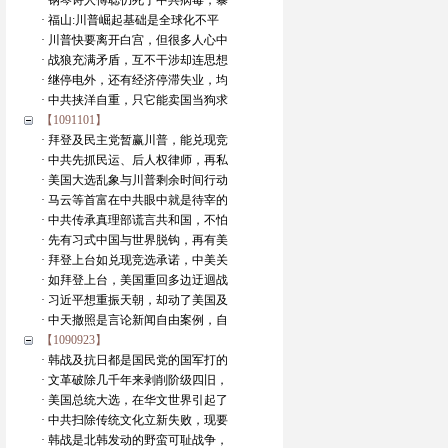
· 钢琴诗人傅聪仍死于中共病毒，暴
· 福山:川普崛起基础是全球化不平
· 川普快要离开白宫，但很多人心中
· 战狼充满矛盾，互不干涉却连思想
· 继停电外，还有经济停滞失业，均
· 中共挟洋自重，只它能卖国当狗求
【1091101】
· 拜登及民主党暂赢川普，能兑现竞
· 中共先抓民运、后人权律师，再私
· 美国大选乱象与川普剩余时间行动
· 马云等首富在中共眼中就是待宰的
· 中共传承真理部谎言共和国，不怕
· 先有习式中国与世界脱钩，再有美
· 拜登上台如兑现竞选承诺，中美关
· 如拜登上台，美国重回多边迂迴战
· 习近平想重振天朝，却动了美国及
· 中天撤照是言论新闻自由案例，自
【1090923】
· 韩战及抗日都是国民党的国军打的
· 文革破除几千年来剥削阶级四旧，
· 美国总统大选，在华文世界引起了
· 中共扫除传统文化立新失败，现要
· 韩战是北韩发动的野蛮可耻战争，