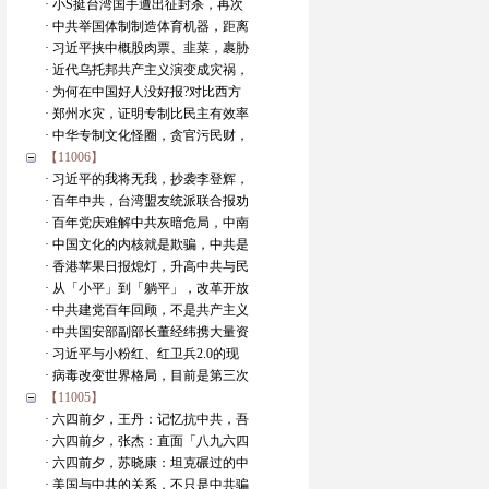
· 小S挺台湾国手遭出征封杀，再次
· 中共举国体制制造体育机器，距离
· 习近平挟中概股肉票、韭菜，裹胁
· 近代乌托邦共产主义演变成灾祸，
· 为何在中国好人没好报?对比西方
· 郑州水灾，证明专制比民主有效率
· 中华专制文化怪圈，贪官污民财，
【11006】
· 习近平的我将无我，抄袭李登辉，
· 百年中共，台湾盟友统派联合报劝
· 百年党庆难解中共灰暗危局，中南
· 中国文化的内核就是欺骗，中共是
· 香港苹果日报熄灯，升高中共与民
· 从「小平」到「躺平」，改革开放
· 中共建党百年回顾，不是共产主义
· 中共国安部副部长董经纬携大量资
· 习近平与小粉红、红卫兵2.0的现
· 病毒改变世界格局，目前是第三次
【11005】
· 六四前夕，王丹：记忆抗中共，吾
· 六四前夕，张杰：直面「八九六四
· 六四前夕，苏晓康：坦克碾过的中
· 美国与中共的关系，不只是中共骗