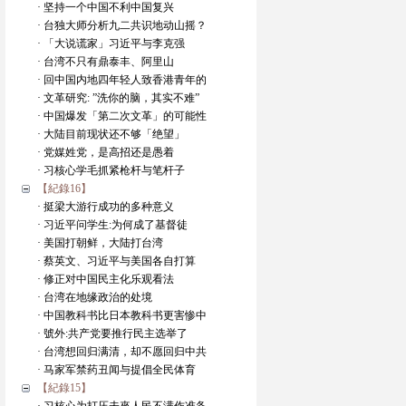
· 坚持一个中国不利中国复兴
· 台独大师分析九二共识地动山摇？
· 「大说谎家」习近平与李克强
· 台湾不只有鼎泰丰、阿里山
· 回中国内地四年轻人致香港青年的
· 文革研究: ”洗你的脑，其实不难”
· 中国爆发「第二次文革」的可能性
· 大陆目前现状还不够「绝望」
· 党媒姓党，是高招还是愚着
· 习核心学毛抓紧枪杆与笔杆子
【紀錄16】
· 挺梁大游行成功的多种意义
· 习近平问学生:为何成了基督徒
· 美国打朝鲜，大陆打台湾
· 蔡英文、习近平与美国各自打算
· 修正对中国民主化乐观看法
· 台湾在地缘政治的处境
· 中国教科书比日本教科书更害惨中
· 號外:共产党要推行民主选举了
· 台湾想回归满清，却不愿回归中共
· 马家军禁药丑闻与提倡全民体育
【紀錄15】