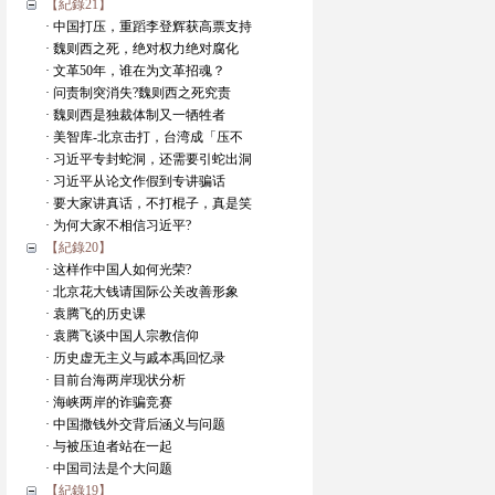
【紀錄21】
· 中国打压，重蹈李登辉获高票支持
· 魏则西之死，绝对权力绝对腐化
· 文革50年，谁在为文革招魂？
· 问责制突消失?魏则西之死究责
· 魏则西是独裁体制又一牺牲者
· 美智库-北京击打，台湾成「压不
· 习近平专封蛇洞，还需要引蛇出洞
· 习近平从论文作假到专讲骗话
· 要大家讲真话，不打棍子，真是笑
· 为何大家不相信习近平?
【紀錄20】
· 这样作中国人如何光荣?
· 北京花大钱请国际公关改善形象
· 袁腾飞的历史课
· 袁腾飞谈中国人宗教信仰
· 历史虚无主义与戚本禹回忆录
· 目前台海两岸现状分析
· 海峡两岸的诈骗竞赛
· 中国撒钱外交背后涵义与问题
· 与被压迫者站在一起
· 中国司法是个大问题
【紀錄19】