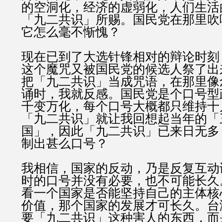
的空洞化，经济的虚弱化，人们生活
「九二共识」所赐。国民党在那里吹
它怎么毫不惭愧？
现在已到了大选针锋相对的辩论时刻
这个魔咒又被国民党的候选人祭了出
把「九二共识」当成咒语，在那里像
诵时，我就反感。国民党是个口号型
千变万化，每个口号大概都只维持十
「九二共识」就让我回想起当年的「
国」，因此「九二共识」已来日无多
制出甚么口号？
我相信，国家的反动，乃是反复互动
时的口号并没有必要，也不可能长久
看一个国家是否能坚持自己的主体核
价值，那个国家的发展才可长久。台
要「九二共识」这种害人的东西，而