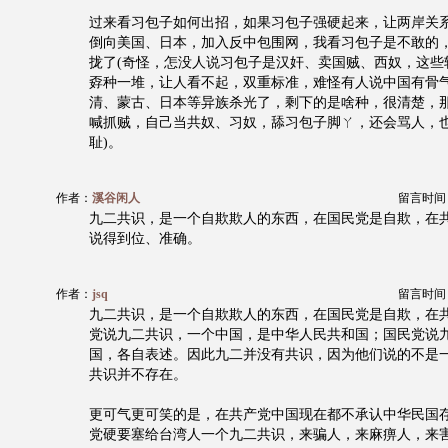
过来看习包子如何出招，如果习包子强硬起来，让两岸关
倒向美国、日本，加入反中包围网，我看习包子是不敢的
拢了(奇怪，怎没人说习包子是汉奸、卖国贼、西奴，这些
孬种一堆，让人看不起，双重标准，难怪有人说中国有骨
清、蒙古、日本等异族杀光了，剩下的是啥种，很清楚，
喊抓贼，自己当共奴、习奴，舔习包子脚ㄚ，还会骂人，
耻)。
作者：
溪谷闲人
留言时间：20
九二共识，是一个自欺欺人的东西，在国民党是自欺，在
说得到位、准确。
作者：
jsq
留言时间：20
九二共识，是一个自欺欺人的东西，在国民党是自欺，在
党说九二共识，一个中国，是中华人民共和国；国民党说
国，各自表述。因此九二并没有共识，因为他们说的不是
共识并不存在。
更可气更可笑的是，在共产党中国现在都不承认中华民国
党硬要塞给台湾人一个九二共识，来骗人，来麻痹人，来