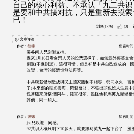
自己的核心利益。不承认「九二共识
是要和中共搞对抗，只是重新去摸索
已！
浏览(1776)
(3)
文章评论
作者：
彼德
留言时间：20
溪谷闲人兄謝謝支持。
過來1月16日看台灣人民的投票選擇了，如無意外蔡英文
倒退(不進則退)，這很可惜，但是卻是中共自己造成的，
改變，台灣的經濟也無法再等。
中共獨裁體制造成與民主國家體制不相容，勢同水火，習
了(本來鄧的韜光養晦，悶聲發財，不強出頭也沒人注意中
愧薄熙來所稱:習阿斗，確實很笨。難怪他和馬英九惺惺相
評價，同一類人。
作者：
彼德
留言时间：20
jsq兄欢迎，同感。
92共识大概只剩下10多天，就要跟马英九一起下台了，掰