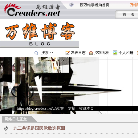
设万维读者为首页
万维
首 页
搜索>>
发表日志
控制面板
个人相册
https://blog.creaders.net/u/9070/
>
复制
>
收藏本页
网络日志正文
九二共识是国民党败选原因