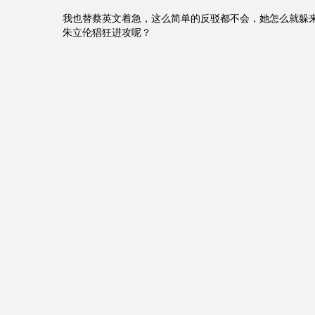
我也替蔡英文着急，这么简单的反驳都不会，她怎么就躲
朱立伦猖狂进攻呢？