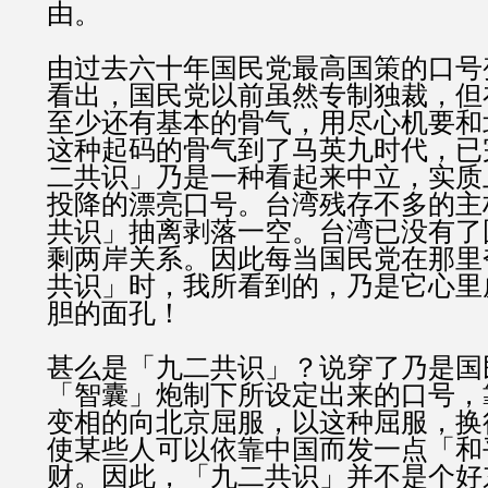
由。
由过去六十年国民党最高国策的口号
看出，国民党以前虽然专制独裁，但
至少还有基本的骨气，用尽心机要和
这种起码的骨气到了马英九时代，已
二共识」乃是一种看起来中立，实质
投降的漂亮口号。台湾残存不多的主
共识」抽离剥落一空。台湾已没有了
剩两岸关系。因此每当国民党在那里
共识」时，我所看到的，乃是它心里
胆的面孔！
甚么是「九二共识」？说穿了乃是国
「智囊」炮制下所设定出来的口号，
变相的向北京屈服，以这种屈服，换
使某些人可以依靠中国而发一点「和
财。因此，「九二共识」并不是个好