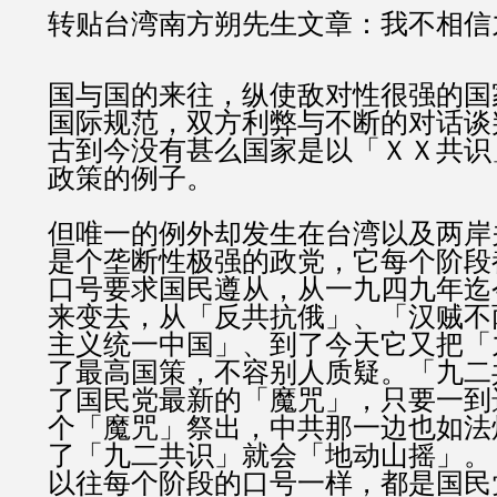
转贴台湾南方朔先生文章：我不相信
国与国的来往，纵使敌对性很强的国
国际规范，双方利弊与不断的对话谈
古到今没有甚么国家是以「ＸＸ共识
政策的例子。
但唯一的例外却发生在台湾以及两岸
是个垄断性极强的政党，它每个阶段
口号要求国民遵从，从一九四九年迄
来变去，从「反共抗俄」、「汉贼不
主义统一中国」、到了今天它又把「
了最高国策，不容别人质疑。「九二
了国民党最新的「魔咒」，只要一到
个「魔咒」祭出，中共那一边也如法
了「九二共识」就会「地动山摇」。
以往每个阶段的口号一样，都是国民