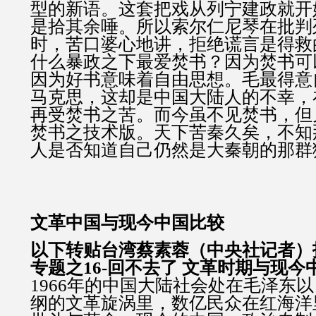
型的新语。这套把戏从列宁建政就开
是拾其余唾。所以索尔仁尼琴在批判
时，苦口婆心地讲，拒绝谎言是得救
什么暴政之下最爱焚书？因为焚书可
因为好书意味着自由思想。毛最得意
马克思，这却是中国大陆人的不幸，
再受焚书之苦。而今虽不见焚书，但
焚书之技术版。天下苦秦久矣，不知
人是否知道自己仍然是大秦朝的那群
文革中国与现今中国比较
以下转贴台湾蔡素蓉（中央社记者）报
专题之16-回不去了 文革时期与现今
1966年的中国大陆社会处在毛泽东
纲的文革旋涡里，数亿民众在红海洋