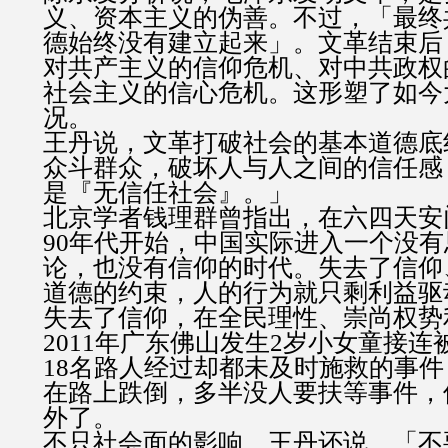
义、资本主义的伪善。不过，「最终
德始终没有建立起来」。文革结束后
对共产主义的信仰危机、对中共政权
社会主义的信心危机。这形塑了如今
况。
王丹说，文革打破社会的基本道德底
众斗群众，破坏人与人之间的信任感
是『无信任社会』。」
北京学者钱理群曾指出，在六四天安
90年代开始，中国实际进入一个没
论，也没有信仰的时代。失去了信仰
道德的约束，人的行为就只剩利益驱
失去了信仰，在全民理性、崇尚权势
2011年广东佛山发生2岁小女童接
18名路人经过却都未及时施救的事
在路上跌倒，多半没人要扶等事件，
外了。
不只社会面的影响，王丹还说，「不