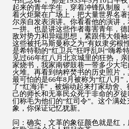
书纪念碑”。那是1933年5月10日
起来的青年学生，穿着冲锋队制服，
着火炬聚在广场上，把大量世界名著
尔亲自发表演讲。你看看他的演讲，
一拼。也是讲这些作者毒害青年，德
敌对势力和异端思想，紧跟伟大领袖
这些被托马斯曼称之为“有奴隶劣根
是希特勒的“红卫兵”狂呼乱叫“嗨希
见过66年红八月北京城里的狂热，
家烧书，我家南锣鼓巷一带多少大宅
火堆。再看到纳粹焚书的历史照片，
最可怕的是66年8月被称为“红八月”
了“红海洋”，被煽动起来打家劫舍
己的师长和无辜民众死于非命的歹徒
们称毛为他们的“红司令”。这个满处
象，你保证记忆犹新。
问：确实，文革的象征颜色就是红，