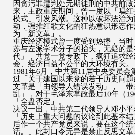
因贪污罪遭判处无期徒刑的中共前政
来，主政重庆期间，曾一度以「唱红
模式」引发风潮。这种以破坏法治为
动，强推红歌文化的狂热意识形态作
为「新文革」。
重庆经济模式曾一度受到热捧，当时
苏与左派学术分子的抬头，无疑的是
代」，共党一党专政下，疯狂追求经
会、经济日益不公平的大环境有关。
1981年6月，中共第11届中央委员
过「关于建国以来党的若干历史问题
文革是「由领导人错误发动」，「带
乱」，对于毛泽东掌政最后10年（196
「全盘否定」。
决议一出，中共第二代领导人邓小平
「历史上重大问题的议论到此基本结
后作一个共产党员来说，要在这个统
话。」此封口令无异是禁止反思文革