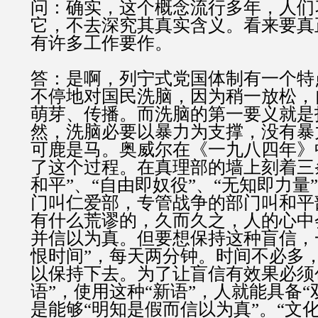
问：确实，这个概念流行多年，人们
它，不去深究其真实含义。看来要真
有许多工作要作。
答：是啊，列宁式党国体制有一个特
不停地对国民洗脑，因为稍一放松，
萌芽、传播。而洗脑的第一要义就是
然，洗脑必要以暴力为支撑，没有暴
可鹿是马。奥威尔在《一九八四年》
了这个过程。在真理部的墙上刻着三
和平”、“自由即奴役”、“无知即力量
门叫仁爱部，专管战争的部门叫和平
有什么荒谬的，久而久之，人的心中
并信以为真。但要想保持这种盲信，
恨时间”，每天两分钟。时间不必多
以保持下去。为了让盲信有效果必须
语”，使用这种“新语”，人就能具备“
是能够“明知是假而信以为真”。“文