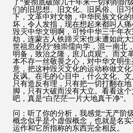
了“要彻底破除几千年来一切剥削阶
们的旧思想、旧文化、旧风俗、旧习
下，文革中对文物，中华民族文化的
坏，令人发指，现在想起来都叫人痛
毁灭中华文明啊，可怜中华三千年衣
劫，连蒙古人铁蹄灭宋也未遭如此大
世祖忽必烈“独崇儒向学，混一南北
明备，致治之隆，庶几贞观”。而文
本不存一丝敬畏之心，对中华文明生
意，把这种毁灭文化的运动称做文化
反讽。在毛的心目中，什么文化、文
只有造反有理，只有把一切打翻在地
脚，只有大破而没有大立。看看这个
吧，真是“白茫茫一片大地真干净”。
问：听了你的分析，我感觉“无产阶
概念似乎是个虚假概念，也就是名实
运作和它所指称的东西完全相反。