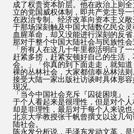
成了权贵资本阶层。他在政治上则全
立的党国威权体制，即共产党主导一
在政治专制、经济改革向资本主义敞
于那场深刻触及中国大陆数亿民众灵
血腥革命，却又没能进行深刻的反省
那对于整个中国大陆社会与民族性会
「所有人在这几十年里都活明白了一
赶紧多捞，赶紧安顿好自己的生活，
会。」「你真的到下面走走，就知道
裸的丛林社会，大家都信奉丛林法则
接受大陆一家出版社访谈时具体形容
现况。
「当今中国社会充斥『囚徒困境』，
于个人看起来是很理性，但是对个人
却是非理性，最后对于每个人来说也
北京大学教授张千帆曾撰文以这几句
陆社会。
陈永发分析说，毛泽东发动文革，是