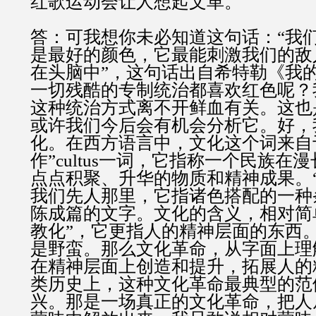
红歌运动会让人想起文革。
答：可我想你未必知道这句话：“我
是最好的颜色，它最能刺激我们的敌
在头脑中”，这句话出自希特勒《我
一切残酷的专制统治都喜欢红色呢？
这种统治方式离不开鲜血有关。这也
或许我们今后会有机会分析它。好，
化。在西方语言中，文化这个词来自
作”cultus一词，它指称一个民族在
点点积聚、升华的物质和精神成果。
我们先人那里，它指诸色搭配的一种
陈成篇的文字。文化的含义，相对简单
教化”，它更指人的精神层面的东西
是野蛮。那么文化革命，从字面上理
在精神层面上创造和提升，拓展人的
类历史上，这种文化革命最典型的范
兴。那是一场真正的文化革命，把人