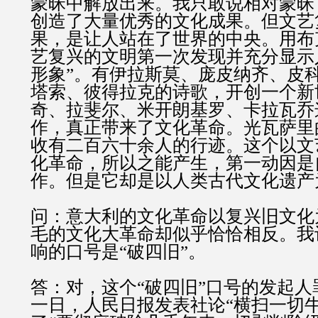
蒙昧中解放出来。我只敢说相对蒙昧
创造了大量优秀的文化成果。但文艺
果，是让人站在了世界的中央。用布
艺复兴的文明第一次发现并充分显示
形象”。有伊拉斯莫、庞皮纳齐、皮
塔索、彼得拉克的诗歌，开创一个新
奇、拉斐尔、米开朗基罗、卡拉瓦乔
作，真正带来了文化革命。光瓦萨里
收有二百六十余人的行迹。这个以文
化革命，所以之能产生，第一动因是
作。但是它却是以人类古代文化遗产
问：意大利的文化革命以复兴旧文化
毛的文化大革命却似乎恰恰相反。我
响的口号是“破四旧”。
答：对，这个“破四旧”口号的发起
一日，人民日报发表社论“横扫一切