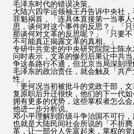
毛泽东时代的错误决策。
大陆六四学运领袖王丹告诉中央社，
罪魁祸首，「连具体直接第一当事人
思，谈何对这个事件的反思？」「只
那谈何对文革的反思呢？」「只要不
不可能真正揭露文革的真相。」
专研中共党史的中央研究院院士陈永
问时表示，文革的惨烈后果让中共当
争这条路行不通，但北京当局深刻理
毛泽东的政治责任，就会触及「共产
性」。
「更何况当初被批斗的党政干部，文
复原职后升迁很快，他们的下一代如
拥有更多的优势，这些掌权者怎么会
他进一步分析说。
邓小平理解到阶级斗争治国不可行，
也就是大陆民间社会所说的「不折腾
革，让一部分人先富起来，掌权的党