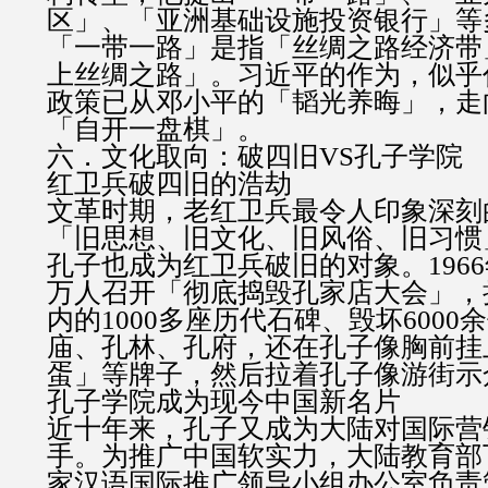
区」、「亚洲基础设施投资银行」等
「一带一路」是指「丝绸之路经济带
上丝绸之路」。习近平的作为，似乎
政策已从邓小平的「韬光养晦」，走
「自开一盘棋」。
六．文化取向：破四旧VS孔子学院
红卫兵破四旧的浩劫
文革时期，老红卫兵最令人印象深刻
「旧思想、旧文化、旧风俗、旧习惯
孔子也成为红卫兵破旧的对象。1966
万人召开「彻底捣毁孔家店大会」，
内的1000多座历代石碑、毁坏600
庙、孔林、孔府，还在孔子像胸前挂
蛋」等牌子，然后拉着孔子像游街示
孔子学院成为现今中国新名片
近十年来，孔子又成为大陆对国际营
手。为推广中国软实力，大陆教育部
家汉语国际推广领导小组办公室负责