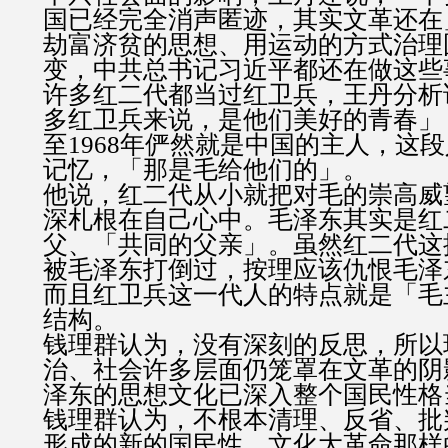
国已经完全消声匿迹，其实文革还在
劫富济贫的思想、用运动的方式治理
变，中共总书记习近平都还在做这些
许多红二代都当过红卫兵，王丹分析
多红卫兵来说，是他们美好的青春」，
至1968年俨然就是中国的主人，这
记忆，「那是毛给他们的」。
他说，红二代从小就把对毛的崇高威
深札根在自己心中。毛泽东其实是红
父、「共同的父亲」。虽然红二代这
被毛泽东打倒过，按理应该仇恨毛泽
而且红卫兵这一代人的特点就是「毛
结构。
钱理群认为，没有深刻的反思，所以
治、社会许多层面仍笼罩在文革的阴
泽东的思想文化已深入整个国民性格
钱理群认为，不根本清理、反省、批
形成的新的国民性，文化大革命那样