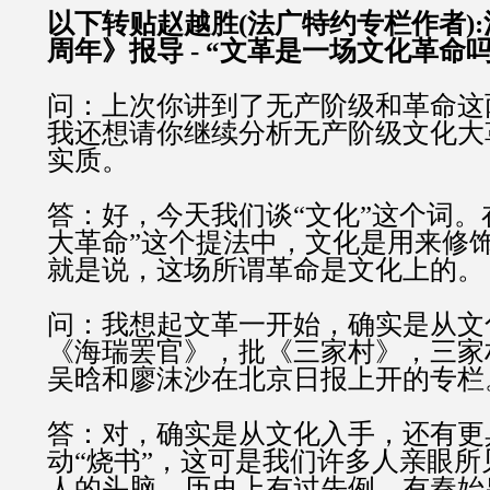
以下转贴赵越胜(法广特约专栏作者)
周年》报导 - “文革是一场文化革命吗
问：上次你讲到了无产阶级和革命这
我还想请你继续分析无产阶级文化大
实质。
答：好，今天我们谈“文化”这个词。
大革命”这个提法中，文化是用来修
就是说，这场所谓革命是文化上的。
问：我想起文革一开始，确实是从文
《海瑞罢官》，批《三家村》，三家
吴晗和廖沫沙在北京日报上开的专栏
答：对，确实是从文化入手，还有更
动“烧书”，这可是我们许多人亲眼
人的头脑，历史上有过先例，有秦始