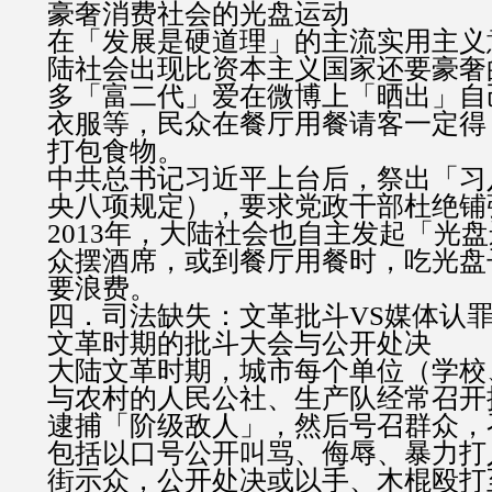
豪奢消费社会的光盘运动
在「发展是硬道理」的主流实用主义
陆社会出现比资本主义国家还要豪奢
多「富二代」爱在微博上「晒出」自
衣服等，民众在餐厅用餐请客一定得
打包食物。
中共总书记习近平上台后，祭出「习
央八项规定），要求党政干部杜绝铺
2013年，大陆社会也自主发起「光
众摆酒席，或到餐厅用餐时，吃光盘
要浪费。
四．司法缺失：文革批斗VS媒体认
文革时期的批斗大会与公开处决
大陆文革时期，城市每个单位（学校
与农村的人民公社、生产队经常召开
逮捕「阶级敌人」，然后号召群众，
包括以口号公开叫骂、侮辱、暴力打
街示众，公开处决或以手、木棍殴打