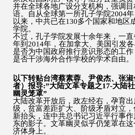
并在全球各地广设分支机构，强调目
语。自从全球第一所孔子学院2004年
以来，中共已在130多个国家和地区成
学院。
不过，孔子学院发展十余年来，一直备
年到2014年，在加拿大、美国引发
是否为中国政府推行意识形态的工作
是否干涉海外合作学校的学术自由。
以下转贴台湾蔡素蓉、尹俊杰、张淑
者）报导:”大陆文革专题之17-大陆
幽灵笼罩”
大陆改革开放后，政左经右，孕育出
级，贫富差距扩大、阶级矛盾对立，
新抬头，连中共总书记习近平行事作
东的影子。文革幽灵似乎仍笼罩在这
济体身上。