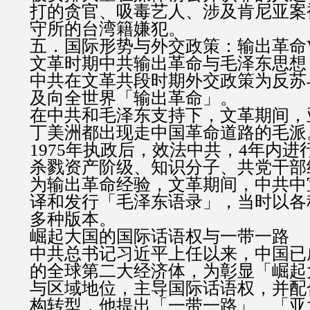
打的贪官、吸毒艺人、涉及肯尼亚案
守所的台湾籍嫌犯。
五．国际形势与外交政策：输出革命
文革时期中共输出革命与毛泽东思想
中共在文革共段时期外交政策为反苏
及向全世界「输出革命」。
在中共和毛泽东支持下，文革期间，
丁美洲都出现走中国革命道路的毛派
1975年执政后，效法中共，4年内
杀戮资产阶级、知识分子、共党干部约
为输出革命经验，文革期间，中共中
译和发行「毛泽东语录」，当时以各
多种版本。
崛起大国的国际话语权与一带一路
中共总书记习近平上任以来，中国已
的全球第二大经济体，为彰显「崛起
与区域地位，主导国际话语权，并配
构转型，他提出「一带一路」、「亚