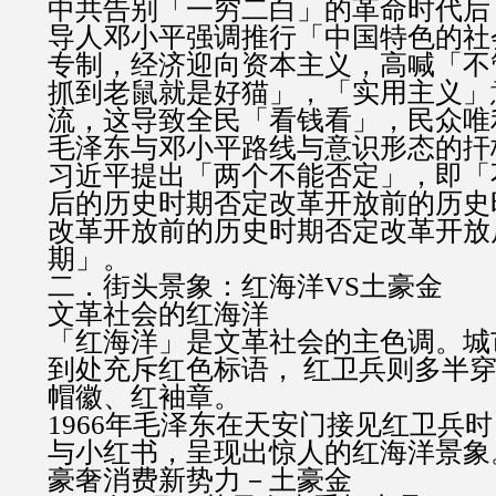
中共告别「一穷二白」的革命时代后
导人邓小平强调推行「中国特色的社
专制，经济迎向资本主义，高喊「不
抓到老鼠就是好猫」，「实用主义」
流，这导致全民「看钱看」，民众唯
毛泽东与邓小平路线与意识形态的扞
习近平提出「两个不能否定」，即「
后的历史时期否定改革开放前的历史
改革开放前的历史时期否定改革开放
期」。
二．街头景象：红海洋VS土豪金
文革社会的红海洋
「红海洋」是文革社会的主色调。城
到处充斥红色标语， 红卫兵则多半
帽徽、红袖章。
1966年毛泽东在天安门接见红卫兵
与小红书，呈现出惊人的红海洋景象
豪奢消费新势力－土豪金