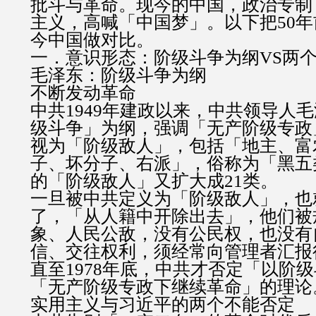
批斗与革命。现今的中国，政治专制
主义，高喊「中国梦」。以下把50
今中国做对比。
一．意识形态：阶级斗争为纲VS两
毛泽东：阶级斗争为纲
不断发动革命
中共1949年建政以来，中共领导人
级斗争」为纲，强调「无产阶级专政
视为「阶级敌人」，包括「地主、富
子、坏分子、右派」，俗称为「黑五
的「阶级敌人」又扩大成21类。
一旦被中共定义为「阶级敌人」，也
了，「从人籍中开除出去」，他们被
象、人民公敌，没有公民权，也没有
信、交往权利，须经常向管理者汇报
直至1978年底，中共才否定「以阶
「无产阶级专政下继续革命」的理论
实用主义与习近平的两个不能否定