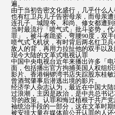
遍。
由于当初告密文化盛行，几乎什么人
也有红卫兵儿子告密母亲，而母亲遭
连孔子、城隍爷、和尚、修女都遭到
当时最流行「喷气式」批斗姿势，代
罪」，被斗者跪姿，弯腰90度，双
喷气式飞机状，有时背后两名红卫兵
敌人的背，再用力拉扯他的双手以及
现今大陆的文革式电视认罪
中国中央电视台近年来播出许多「电
面，包括播出官方拘捕美国人权组织
影片、香港铜锣湾书店失踪股东桂敏
曾酒驾肇事后潜逃出境的影片。
经济学人杂志认为，最近在中国大陆
过浪潮，主因是政治，是中共总书记
导的政策。认罪和悔过植根于共产党
袖统治手段的一部分，这在文革时期
被安排大量在媒体前公开认罪的人还