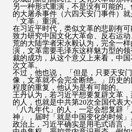
另一种形式重演，不是没有可能的。他
的大屠杀事件（六四天安门事件）就
「文革」重演。
在习近平时代，类似文革的悲剧有可
致力研究中国文化大革命、反右运动
荒的大陆学者宋永毅认为，完全一样
演，文革需要毛泽东这样魅力型的领
裁的成功，从这个意义上来看，中国
次文革。
不过，他也说， 「但是，只要天安
像，文革就不会完全断绝。」历史的
程度的重复，他认为是有可能的。
王丹认为，若习近平想要复辟文革，
的人，也就是中共第20次全国代表
「八九年代」的人，一定会想复辟「
神」，届时「就是中国变化的时候」
政治上，习近平确实是用毛式语言、
中央集权，严控党内意识形态，例如