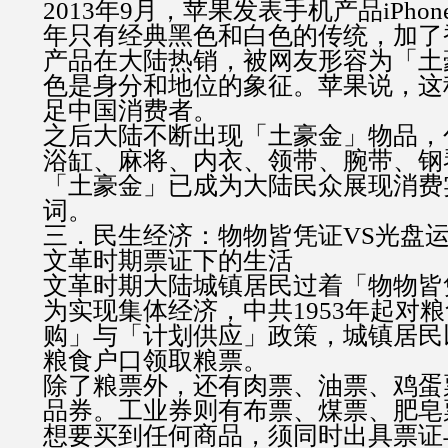
2013年9月，苹果发表手机产品iPhon
年只有经典黑色和白色的传统，加了
产品在大陆热销，被网友形容为「土
色是身分和地位的象征。苹果说，这
足中国消费者。
之后大陆不断出现「土豪金」物品，
浴缸、麻将、内衣、领带、腕带、钢
「土豪金」已成为大陆民众展现消费
词。
三．民生经济：物物皆凭证VS光盘
文革时期票证下的生活
文革时期大陆城镇居民过着「物物皆
为实现集体经济，中共1953年起对
购」与「计划供应」政策，城镇居民
粮食户口领取粮票。
除了粮票外，还有肉票、油票、鸡蛋
品券。工业券则有布票、煤票、肥皂
想要买到任何商品，须同时出具票证