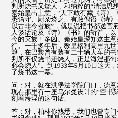
判所烧书又烧人，和纳粹的“清洁思
秦始皇出主意，“天下敢有藏《诗》
悉诣守、尉杂烧之。有敢偶语《诗》
以古非今者族”，就是说把书都送官
人谈话论及《诗》《书》的斩首，以
今的灭族！多凶。秦始皇深知这主意
行。一千多年后，教皇格利高里九世
籍，在巴黎曾有装有二十辆大车的书
判所不仅烧书还烧人，正是海涅那句
必会烧人”。到1933年5月10日这
了烧书这一幕。
问：对，就在洪堡法学院门口，德意
现在那里有一座乌尔曼设计的“空书
刻着海涅的这句话。
答：对，柏林你熟悉，我们也曾专门