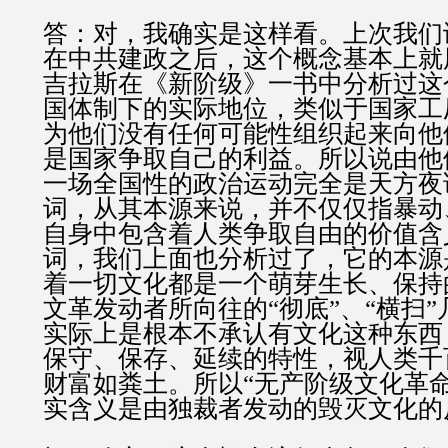
答：对，我确实是这样看。上次我们
在中共建政之后，这个概念基本上就
吉拉斯在《新阶级》一书中分析过这
国体制下的实际地位，类似于国家工
为他们没有任何可能性组织起来向他
是国家争取自己的利益。所以说由他
一场全国性的政治运动完全是天方夜
词，从其本源来说，并不仅仅指暴动
自身中包含着人类争取自由的价值含
词，我们上面也分析过了，它的本源
着一切文化都是一个萌芽生长、保持
文革发动者所向往的“彻底”、“横扫”
实际上是根本不承认有文化这种东西
保守、保存、延续的特性，视人类千
财富如粪土。所以“无产阶级文化革
实含义是由独裁者发动的毁灭文化的