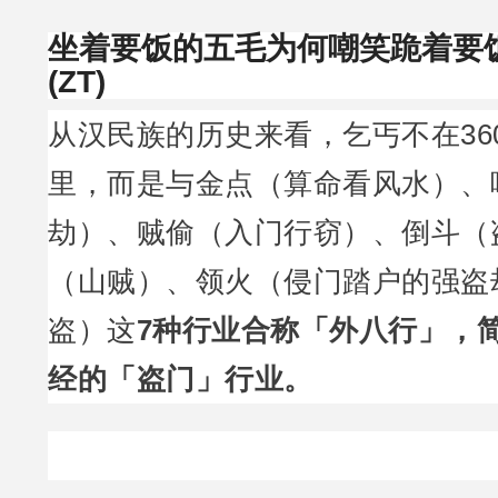
坐着要饭的五毛为何嘲笑跪着要
(ZT)
从汉民族的历史来看，乞丐不在36
里，而是与金点（算命看风水）、
劫）、贼偷（入门行窃）、倒斗（
（山贼）、领火（侵门踏户的强盗
盗）这
7种行业合称「外八行」，
经的「盗门」行业。