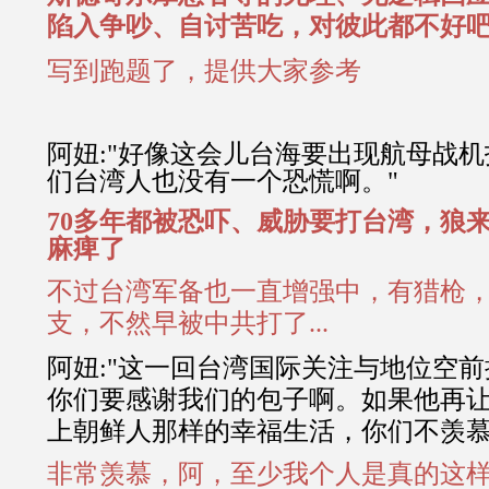
陷入争吵、自讨苦吃，对彼此都不好吧...
写到跑题了，提供大家参考
阿妞:
"好像这会儿台海要出现航母战机
们台湾人也没有一个恐慌啊。"
70多年都被恐吓、威胁要打台湾，狼
麻痺了
不过台湾军备也一直增强中，有猎枪
支，不然早被中共打了...
阿妞:
"这一回台湾国际关注与地位空
你们要感谢我们的包子啊。如果他再
上朝鲜人那样的幸福生活，你们不羡慕
非常羡慕，阿，至少我个人是真的这