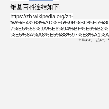
维基百科连结如下:
https://zh.wikipedia.org/zh-
tw/%E4%B8%AD%E5%9B%BD%E5%8
7%E5%85%9A%E6%94%BF%E6%B2%
%E5%8A%A8%E5%88%97%E8%A1%A
浏览(5838)
(23)