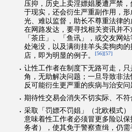
压抑，历史上卖淫嫖娼屡遭严禁，
于现实，还会衍生严重副作用，形
光、难以监督，助长不尊重法律的
在网路发达，要寻找相关资讯并不
「茶庄」、「鱼讯」，或交友网站
处淹没，以及满街挂羊头卖狗肉的
[56]
[57]
店，即为明显的例子。
让性工作者在制度下无路可走，只
角，无助解决问题；一旦导致非法
反可能衍生更严重的疾病与治安问
期待性交易会消失不切实际、不符
采取「罚嫖不罚娼」（北欧模式）
意味着性工作者必须冒更多险以保
务者），使其免于警察查缉，仍需