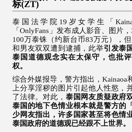
标(ZT)
泰国法学院19岁女学生「Kain
「OnlyFans」发布成人影音、图片
100万泰铢（约新台币83万元），但在
和男友双双遭到逮捕，此举
引发泰
泰国道德观念实在太保守，也批评
权。
综合外媒报导，警方指出，Kainao
上分享淫秽的图片引起他人性慾，
了法律。对此，
泰国网友质疑政府
泰国的地下色情业根本就是警方的
少网友指出，许多国家甚至将色情
泰国政府的道德观已经跟不上世界。