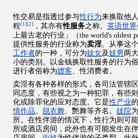
性交易是指透过参与
性行为
来换取他
[1]
[2]
程
，其亦有
性服务
之称。
英语世界
上最古老的行业」（the world's oldest pr
提供性服务的行业称为
卖淫
。从事这
工作者
的一种，可分为
妓女
及
妓男
两
小的类别。以金钱换取性服务的行为
进行者俗称为
嫖客
、性消费者。
卖淫有各种各样的形式，各司法管辖
同态度，有些视之为一种犯罪，有些
化或除罪化的应对态度。它是
性产业
情作品
、
脱衣舞
、艷舞等齐名。
妓院
所。在性伴游的情况下，性行为则可
所或酒店房间，此外也有可能发生在
店房间。
街妓
为性伴游的子类型。此