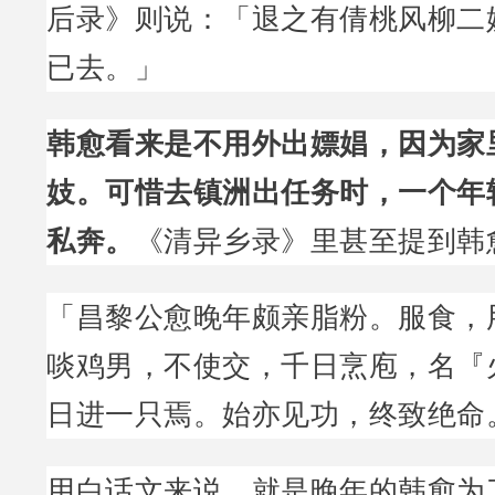
后录》则说：「退之有倩桃风柳二
已去。」
韩愈看来是不用外出嫖娼，因为家
妓。可惜去镇洲出任务时，一个年
私奔。
《清异乡录》里甚至提到韩
「昌黎公愈晚年颇亲脂粉。服食，
啖鸡男，不使交，千日烹庖，名『
日进一只焉。始亦见功，终致绝命
用白话文来说，就是晚年的韩愈为