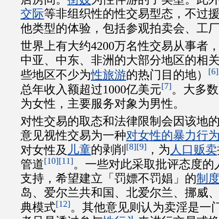
交际
等非组织性的性交易型态，不过
他类型的体验，包括参观拍卖会、工
世界上有大约4200万名性交易从事者
中亚、中东、非洲的大部分地区的相
[6]
些地区不少为
性旅游
的热门目的地）
[7]
总年收入额超过1000亿美元
。大多数
为女性，主要服务对象为男性。
对性交易的取态和法律限制会因该地
意见视性交易为一种
对女性的暴力行
[8]
[9]
对女性及
儿童
的剥削
，为
人口贩卖
[10]
[11]
管道
。一些对此采取批评态度的
支持，希望建立「罚嫖不罚娼」的
制
岛、爱尔兰共和国、北爱尔兰、挪威
[12]
典模式
。其他意见则认为卖淫是一