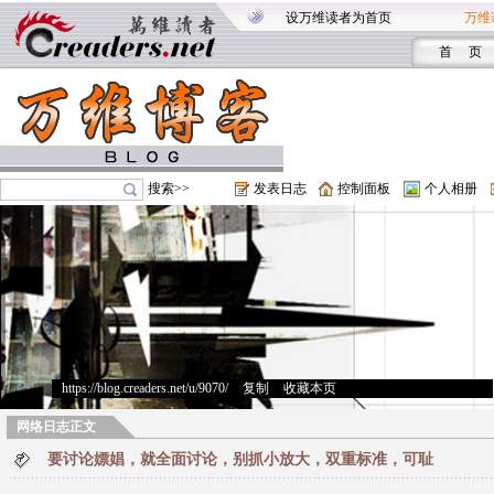
设万维读者为首页
万维
首 页
搜索>>
发表日志
控制面板
个人相册
https://blog.creaders.net/u/9070/
>
复制
>
收藏本页
网络日志正文
要讨论嫖娼，就全面讨论，别抓小放大，双重标准，可耻