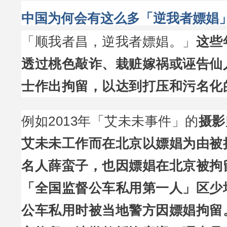
中国为何会有这么多「逆我者嫖娼
「顺我者昌，逆我者嫖娼。」
这些
透过桃色敲诈、栽赃嫁祸或诬告仙
士作出拘留，以达到打压和污名化
例如2013年「艾未未事件」的
摄影
艾未未工作而在北京以嫖娼为由被
名人薛蛮子，也因嫖娼在北京被拘留
「全国监督公车私用第一人」区少
公车私用时被当地警方因嫖娼拘留。