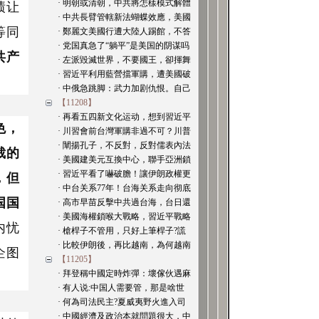
· 明朝或清朝，中共將怎樣模式解體
绩让
· 中共長臂管轄新法蝴蝶效應，美國
等同
· 鄭麗文美國行遭大陸人踢館，不答
· 党国真急了“躺平”是美国的阴谋吗
共产
· 左派毀滅世界，不要國王，卻揮舞
· 習近平利用藍營擋軍購，遭美國破
· 中俄急跳脚：武力加剧仇恨。自己
【11208】
· 再看五四新文化运动，想到習近平
色，
· 川習會前台灣軍購非過不可？川普
· 闡揚孔子，不反對，反對儒表內法
裁的
· 美國建美元互換中心，聯手亞洲鎖
· 習近平看了嚇破膽！讓伊朗政權更
，但
· 中台关系77年！台海关系走向彻底
国国
· 高市早苗反擊中共過台海，台日還
· 美國海權鎖喉大戰略，習近平戰略
内忧
· 槍桿子不管用，只好上筆桿子?謊
· 比較伊朗後，再比越南，為何越南
企图
【11205】
· 拜登稱中國定時炸彈：壞傢伙遇麻
· 有人说:中国人需要管，那是啥世
· 何為司法民主?夏威夷野火進入司
· 中國經濟及政治本就問題很大，中