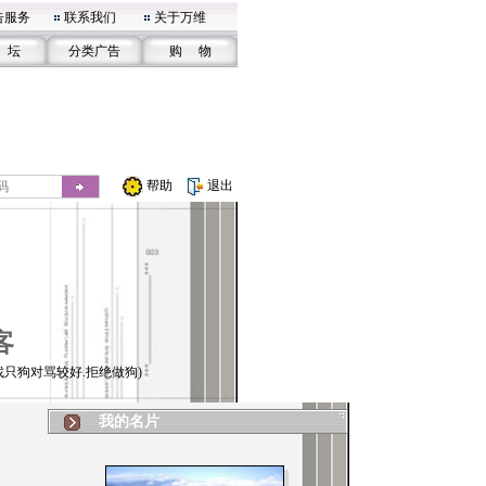
告服务
联系我们
关于万维
 坛
分类广告
购 物
帮助
退出
客
找只狗对骂较好.拒绝做狗)
我的名片