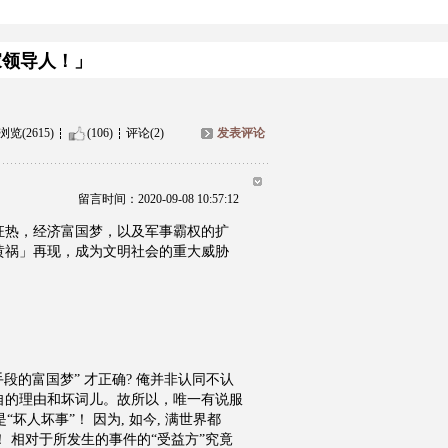
家领导人！」
浏览(2615)
(106)
评论(2)
发表评论
留言时间：2020-09-08 10:57:12
狂热，经济富国梦，以及军事霸权的扩
黄祸」再现，成为文明社会的重大威胁
？
段的富国梦” 才正确? 俺并非认同不认
自的理由和坏词儿。故所以，唯一有说服
“坏人坏事”！ 因为, 如今, 满世界都
！ 相对于所发生的事件的“受益方”究竟