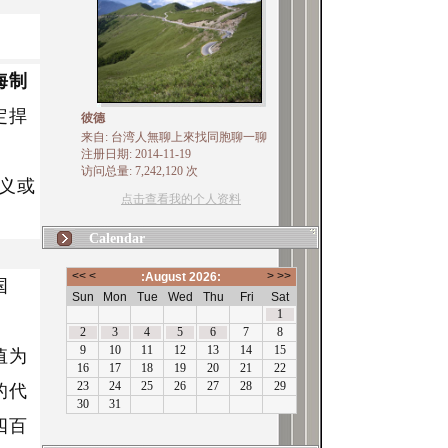
海制
定捍
彼德
来自: 台湾人無聊上來找同胞聊一聊
注册日期: 2014-11-19
访问总量: 7,242,120 次
正义或
点击查看我的个人资料
Calendar
国
值为
的代
四百