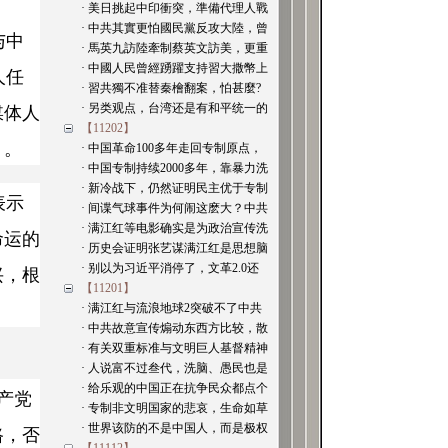
· 美日挑起中印衝突，準備代理人戰
· 中共其實更怕國民黨反攻大陸，曾
与中
· 馬英九訪陸牽制蔡英文訪美，更重
· 中國人民曾經踴躍支持習大撒幣上
人任
· 習共獨不准替秦檜翻案，怕甚麼?
媒体人
· 另类观点，台湾还是有和平统一的
【11202】
」。
· 中国革命100多年走回专制原点，
· 中国专制持续2000多年，靠暴力洗
· 新冷战下，仍然证明民主优于专制
表示
· 间谍气球事件为何闹这麽大？中共
· 满江红等电影确实是为政治宣传洗
命运的
· 历史会证明张艺谋满江红是思想脑
兴，根
· 别以为习近平消停了，文革2.0还
【11201】
· 满江红与流浪地球2突破不了中共
· 中共故意宣传煽动东西方比较，散
· 有关双重标准与文明巨人基督精神
· 人说富不过叁代，洗脑、愚民也是
· 给乐观的中国正在抗争民众都点个
产党
· 专制非文明国家的悲哀，生命如草
路，否
· 世界该防的不是中国人，而是极权