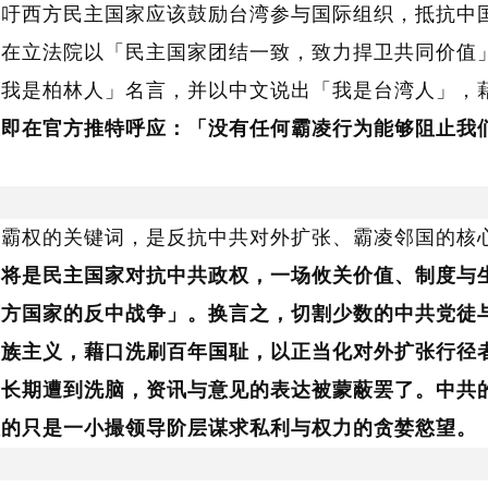
呼吁西方民主国家应该鼓励台湾参与国际组织，抵抗中
齐在立法院以「民主国家团结一致，致力捍卫共同价值
「我是柏林人」名言，并以中文说出「我是台湾人」，
立即在官方推特呼应：「没有任何霸凌行为能够阻止我
共霸权的关键词，是反抗中共对外扩张、霸凌邻国的核
那将是民主国家对抗中共政权，一场攸关价值、制度与
西方国家的反中战争」。换言之，切割少数的中共党徒
民族主义，藉口洗刷百年国耻，以正当化对外扩张行径
是长期遭到洗脑，资讯与意见的表达被蒙蔽罢了。中共
映的只是一小撮领导阶层谋求私利与权力的贪婪慾望。