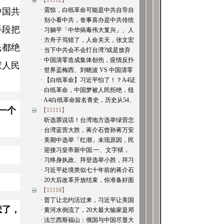
【11112】
中国共
· 震惊，白纸革命可能是中共自导自
· 别小看中共，丧事喜办是中共传统
手段把
· 习躺平「中华病毒伟大复兴」、人
· 方舟子骂错了，人命关天，张文宏
民都绝
· 当下中共会不会打台湾?或是放弃
· 中国清零造成集体创伤，疫情反扑
家人民
· 世界盃梅西、刘晓波 VS 中国清零
· 【白纸革命】习近平怕了！？A4证
· 白纸革命，中国梦被人民拒绝，纽
· A4白纸革命留名青史，历史从54、
一个
【11111】
· 听选票说话！台湾地方选举绿营怎
· 台湾蓝营大胜，蒋介石曾孙蒋万安
· 美期中选举「红潮」未现原因，民
· 迎接习皇帝新中国:一、文字狱，
· 习终身执政、拜登选举小胜，拜习
· 习近平处境类似七十年前的蒋介石
· 20大后改革开放结束，你准备好面
【11110】
· 普丁让北约活过来，习近平让美国
悲了，
· 黄河水倒流了，20大最大输家是邓
· 法兰西斯福山：俄国与中国尽显大