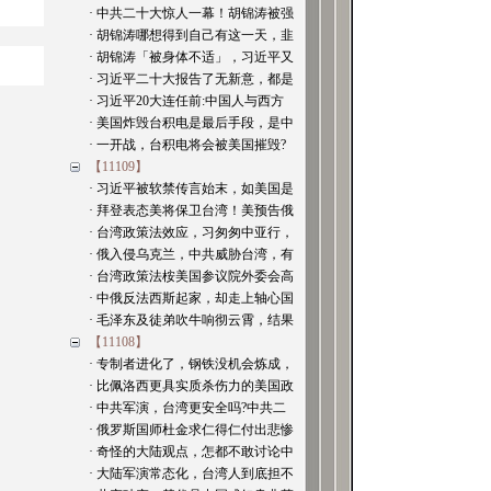
· 中共二十大惊人一幕！胡锦涛被强
· 胡锦涛哪想得到自己有这一天，韭
· 胡锦涛「被身体不适」，习近平又
· 习近平二十大报告了无新意，都是
· 习近平20大连任前:中国人与西方
· 美国炸毁台积电是最后手段，是中
· 一开战，台积电将会被美国摧毁?
【11109】
· 习近平被软禁传言始末，如美国是
· 拜登表态美将保卫台湾！美预告俄
· 台湾政策法效应，习匆匆中亚行，
· 俄入侵乌克兰，中共威胁台湾，有
· 台湾政策法桉美国参议院外委会高
· 中俄反法西斯起家，却走上轴心国
· 毛泽东及徒弟吹牛响彻云霄，结果
【11108】
· 专制者进化了，钢铁没机会炼成，
· 比佩洛西更具实质杀伤力的美国政
· 中共军演，台湾更安全吗?中共二
· 俄罗斯国师杜金求仁得仁付出悲惨
· 奇怪的大陆观点，怎都不敢讨论中
· 大陆军演常态化，台湾人到底担不