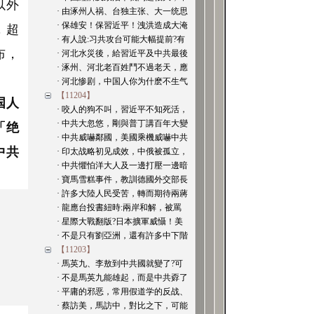
以外
· 由涿州人祸、台独主张、大一统思
· 保雄安！保習近平！洩洪造成大淹
，超
· 有人說:习共攻台可能大幅提前?有
布，
· 河北水災後，給習近平及中共最後
· 涿州、河北老百姓鬥不過老天，應
· 河北惨剧，中国人你为什麽不生气
【11204】
国人
· 咬人的狗不叫，習近平不知死活，
· 中共大忽悠，剛與普丁講百年大變
「绝
· 中共威嚇鄰國，美國乘機威嚇中共
中共
· 印太战略初见成效，中俄被孤立，
· 中共懼怕洋大人及一邊打壓一邊暗
· 寶馬雪糕事件，教訓德國外交部長
· 許多大陸人民受苦，轉而期待兩蔣
· 龍應台投書紐時:兩岸和解，被罵
· 星際大戰翻版?日本擴軍威懾！美
· 不是只有劉亞洲，還有許多中下階
【11203】
· 馬英九、李敖到中共國就變了?可
· 不是馬英九能雄起，而是中共孬了
· 平庸的邪恶，常用假道学的反战、
· 蔡訪美，馬訪中，對比之下，可能