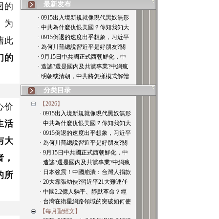
最新发布
国的
· 0915出入境新規就像現代黑奴無形
」为
· 中共為什麼仇恨美國？你知我知大
· 0915倒退的速度出乎想象，习近平
藉此
· 為何川普總說習近平是好朋友?關
们的
· 9月15日中共國正式西朝鮮化，中
· 造謠?還是國內及共黨專業?中網瘋
· 明朝或清朝，中共將怎樣模式解體
分类目录
【2026】
心价
· 0915出入境新規就像現代黑奴無形
生活
· 中共為什麼仇恨美國？你知我知大
· 0915倒退的速度出乎想象，习近平
与大
· 為何川普總說習近平是好朋友?關
· 9月15日中共國正式西朝鮮化，中
者，
· 造謠?還是國內及共黨專業?中網瘋
· 日本強震！中國崩潰：台灣人捐款
的所
· 20大靠張幼俠?習近平21大難連任
· 中國2.2億人躺平、靜默革命？經
· 台灣在衛星網路領域的突破如何使
【每月聖經文】