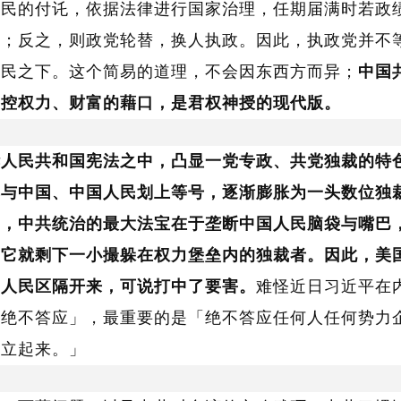
选民的付讬，依据法律进行国家治理，任期届满时若政
政；反之，则政党轮替，换人执政。因此，执政党并不
人民之下。这个简易的道理，不会因东西方而异；
中国
掌控权力、财富的藉口，是君权神授的现代版。
华人民共和国宪法之中，凸显一党专政、共党独裁的特
其与中国、中国人民划上等号，逐渐膨胀为一头数位独
知，中共统治的最大法宝在于垄断中国人民脑袋与嘴巴
，它就剩下一小撮躲在权力堡垒内的独裁者。因此，美
国人民区隔开来，可说打中了要害。
难怪近日习近平在
个绝不答应」，最重要的是「绝不答应任何人任何势力
对立起来。」