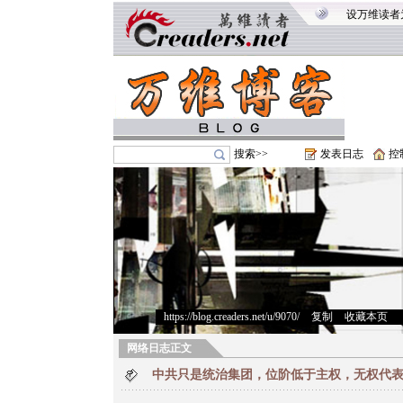
设万维读者
搜索>>
发表日志
控
https://blog.creaders.net/u/9070/
>
复制
>
收藏本页
网络日志正文
中共只是统治集团，位阶低于主权，无权代