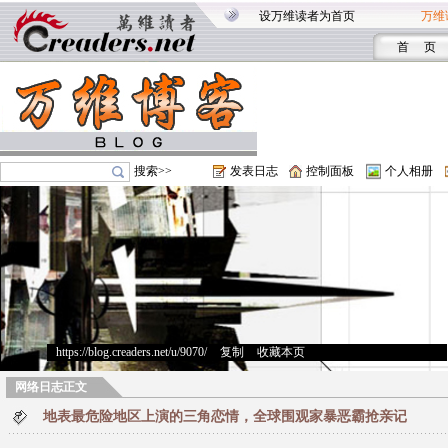
设万维读者为首页
万维
首 页
搜索>>
发表日志
控制面板
个人相册
https://blog.creaders.net/u/9070/
>
复制
>
收藏本页
网络日志正文
地表最危险地区上演的三角恋情，全球围观家暴恶霸抢亲记