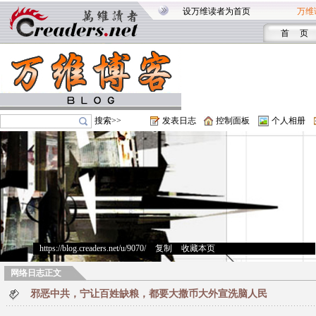
设万维读者为首页
万维
首 页
搜索>>
发表日志
控制面板
个人相册
https://blog.creaders.net/u/9070/
>
复制
>
收藏本页
网络日志正文
邪恶中共，宁让百姓缺粮，都要大撒币大外宣洗脑人民