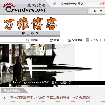
设万维读者为首页
万维
首 页
搜索>>
发表日志
控制面板
个人相册
https://blog.creaders.net/u/9070/
>
复制
>
收藏本页
网络日志正文
习误判带衰普丁，也误判乌克兰喜剧演员，误判会感染?