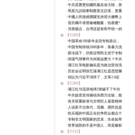
· 中共其實更怕國民黨反攻大陸，曾
· 馬英九訪陸牽制蔡英文訪美，更重
· 中國人民曾經踴躍支持習大撒幣上
· 習共獨不准替秦檜翻案，怕甚麼?
· 另类观点，台湾还是有和平统一的
【11202】
· 中国革命100多年走回专制原点，
· 中国专制持续2000多年，靠暴力洗
· 新冷战下，仍然证明民主优于专制
· 间谍气球事件为何闹这麽大？中共
· 满江红等电影确实是为政治宣传洗
· 历史会证明张艺谋满江红是思想脑
· 别以为习近平消停了，文革2.0还
【11201】
· 满江红与流浪地球2突破不了中共
· 中共故意宣传煽动东西方比较，散
· 有关双重标准与文明巨人基督精神
· 人说富不过叁代，洗脑、愚民也是
· 给乐观的中国正在抗争民众都点个
· 专制非文明国家的悲哀，生命如草
· 世界该防的不是中国人，而是极权
【11112】