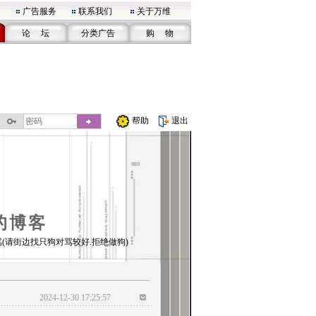
广告服务
联系我们
关于万维
论 坛
分类广告
购 物
帮助
退出
的博客
(请街边找只狗对骂较好.拒绝做狗)
2024-12-30 17:25:57