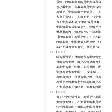
· 震惊，白纸革命可能是中共自导自
· 别小看中共，丧事喜办是中共传统
· 习躺平「中华病毒伟大复兴」、人
· 方舟子骂错了，人命关天，张文宏
· 当下中共会不会打台湾?或是放弃
· 中国清零造成集体创伤，疫情反扑
· 世界盃梅西、刘晓波 VS 中国清零
· 【白纸革命】习近平怕了！？A4证
· 白纸革命，中国梦被人民拒绝，纽
· A4白纸革命留名青史，历史从54、
【11111】
· 听选票说话！台湾地方选举绿营怎
· 台湾蓝营大胜，蒋介石曾孙蒋万安
· 美期中选举「红潮」未现原因，民
· 迎接习皇帝新中国:一、文字狱，
· 习终身执政、拜登选举小胜，拜习
· 习近平处境类似七十年前的蒋介石
· 20大后改革开放结束，你准备好面
【11110】
· 普丁让北约活过来，习近平让美国
· 黄河水倒流了，20大最大输家是邓
· 法兰西斯福山：俄国与中国尽显大