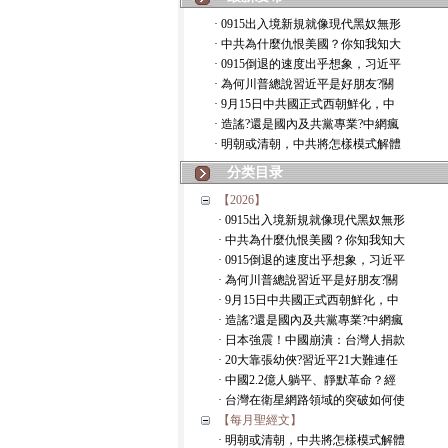
· 0915出入境新規就像現代黑奴無形
· 中共為什麼仇恨美國？你知我知大
· 0915倒退的速度出乎想象，习近平
· 為何川普總說習近平是好朋友?關
· 9月15日中共國正式西朝鮮化，中
· 造謠?還是國內及共黨專業?中網瘋
· 明朝或清朝，中共將怎樣模式解體
分类目录
【2026】
· 0915出入境新規就像現代黑奴無形
· 中共為什麼仇恨美國？你知我知大
· 0915倒退的速度出乎想象，习近平
· 為何川普總說習近平是好朋友?關
· 9月15日中共國正式西朝鮮化，中
· 造謠?還是國內及共黨專業?中網瘋
· 日本強震！中國崩潰：台灣人捐款
· 20大靠張幼俠?習近平21大難連任
· 中國2.2億人躺平、靜默革命？經
· 台灣在衛星網路領域的突破如何使
【每月聖經文】
· 明朝或清朝，中共將怎樣模式解體