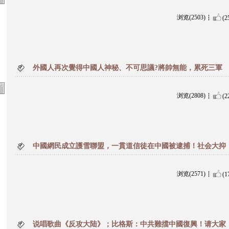
浏览(2503)
(2
外國人再次覺得中國人神秘、不可思議?將帥無能，累死三軍
浏览(2808)
(2
中國網民成立護雪聯盟，一貫道信徒在中國被逮捕！社会大抑
浏览(2571)
(1
说唱歌曲《反攻大陆》；比格斯：中共難擋中國復興！请大家