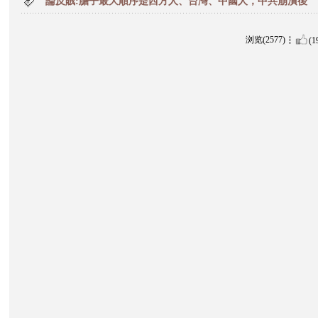
論反賊:膽子最大順序是西方人、台灣、中國人，中共崩潰後
浏览(2577)
(1