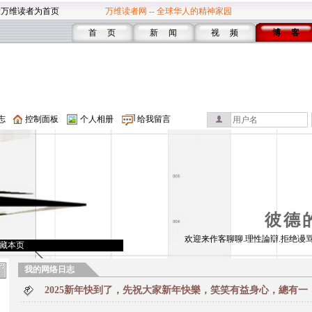
设万维读者为首页
万维读者网 -- 全球华人的精神家园
首 页
新 闻
视 频
博 客
志
控制面板
个人相册
给我留言
彼德
欢迎来作客聊聊.理性論辯.拒绝谩骂
藏本页
我的网络日志
2025新年快到了，先祝大家新年快樂，笑笑有益身心，總有一