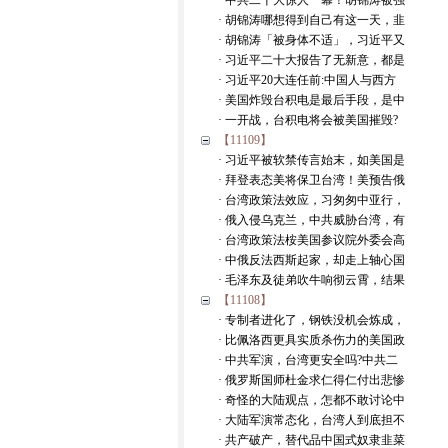
· 中共二十大惊人一幕！胡锦涛被强
· 胡锦涛哪想得到自己有这一天，韭
· 胡锦涛「被身体不适」，习近平又
· 习近平二十大报告了无新意，都是
· 习近平20大连任前:中国人与西方
· 美国炸毁台积电是最后手段，是中
· 一开战，台积电将会被美国摧毁?
【11109】
· 习近平被软禁传言始末，如美国是
· 拜登表态美将保卫台湾！美预告俄
· 台湾政策法效应，习匆匆中亚行，
· 俄入侵乌克兰，中共威胁台湾，有
· 台湾政策法桉美国参议院外委会高
· 中俄反法西斯起家，却走上轴心国
· 毛泽东及徒弟吹牛响彻云霄，结果
【11108】
· 专制者进化了，钢铁没机会炼成，
· 比佩洛西更具实质杀伤力的美国政
· 中共军演，台湾更安全吗?中共二
· 俄罗斯国师杜金求仁得仁付出悲惨
· 奇怪的大陆观点，怎都不敢讨论中
· 大陆军演常态化，台湾人到底担不
· 共产破产，替代品中国式奴隶韭菜