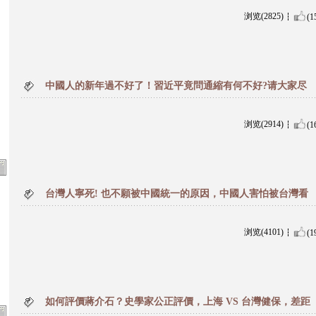
浏览(2825)
(1
中國人的新年過不好了！習近平竟問通縮有何不好?请大家尽
浏览(2914)
(1
台灣人寧死! 也不願被中國統一的原因，中國人害怕被台灣看
浏览(4101)
(1
如何評價蔣介石？史學家公正評價，上海 VS 台灣健保，差距