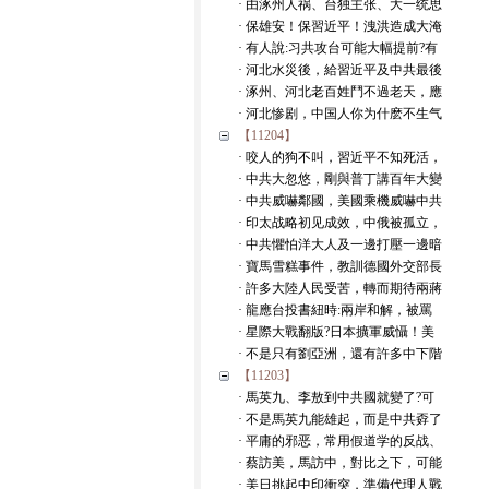
· 由涿州人祸、台独主张、大一统思
· 保雄安！保習近平！洩洪造成大淹
· 有人說:习共攻台可能大幅提前?有
· 河北水災後，給習近平及中共最後
· 涿州、河北老百姓鬥不過老天，應
· 河北惨剧，中国人你为什麽不生气
【11204】
· 咬人的狗不叫，習近平不知死活，
· 中共大忽悠，剛與普丁講百年大變
· 中共威嚇鄰國，美國乘機威嚇中共
· 印太战略初见成效，中俄被孤立，
· 中共懼怕洋大人及一邊打壓一邊暗
· 寶馬雪糕事件，教訓德國外交部長
· 許多大陸人民受苦，轉而期待兩蔣
· 龍應台投書紐時:兩岸和解，被罵
· 星際大戰翻版?日本擴軍威懾！美
· 不是只有劉亞洲，還有許多中下階
【11203】
· 馬英九、李敖到中共國就變了?可
· 不是馬英九能雄起，而是中共孬了
· 平庸的邪恶，常用假道学的反战、
· 蔡訪美，馬訪中，對比之下，可能
· 美日挑起中印衝突，準備代理人戰