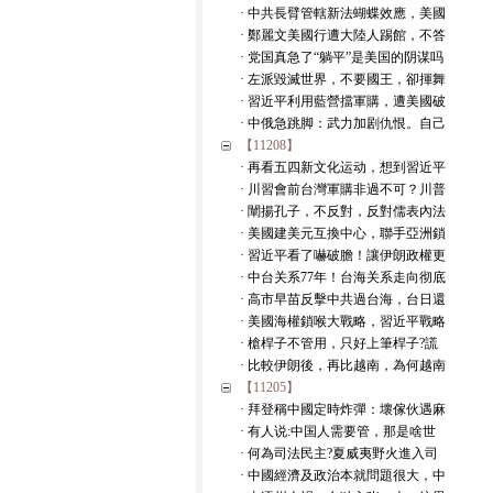
· 中共長臂管轄新法蝴蝶效應，美國
· 鄭麗文美國行遭大陸人踢館，不答
· 党国真急了“躺平”是美国的阴谋吗
· 左派毀滅世界，不要國王，卻揮舞
· 習近平利用藍營擋軍購，遭美國破
· 中俄急跳脚：武力加剧仇恨。自己
【11208】
· 再看五四新文化运动，想到習近平
· 川習會前台灣軍購非過不可？川普
· 闡揚孔子，不反對，反對儒表內法
· 美國建美元互換中心，聯手亞洲鎖
· 習近平看了嚇破膽！讓伊朗政權更
· 中台关系77年！台海关系走向彻底
· 高市早苗反擊中共過台海，台日還
· 美國海權鎖喉大戰略，習近平戰略
· 槍桿子不管用，只好上筆桿子?謊
· 比較伊朗後，再比越南，為何越南
【11205】
· 拜登稱中國定時炸彈：壞傢伙遇麻
· 有人说:中国人需要管，那是啥世
· 何為司法民主?夏威夷野火進入司
· 中國經濟及政治本就問題很大，中