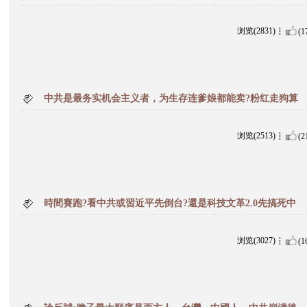
浏览(2831)
(1
中共是最务实机会主义者，为生存连爹娘都能卖?粉红走狗算
浏览(2513)
(2
時間賽跑?看中共或習近平先倒台?還是科技文革2.0先搞死中
浏览(3027)
(1