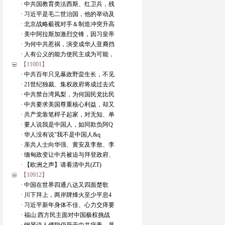
· 中共国教育类法西斯、红卫兵，残
· 习近平是毛二世治国，他的举动及
· 北京战略藐视对手＆制造冲突升高
· 美中阿拉斯加激烈交锋，因习皇帝
· 为何中共惹祸，演变成华人亚裔挡
· 人有公义的能力使民主成为可能，
【11001】
· 中共百年只见暴政野蛮生长，不见
· 21世纪独裁、集权政府将成过去式
· 中共禁台湾凤梨，为何国民党比民
· 中共要求美国尊重核心利益，却又
· 共产党靠笔桿子起家，对无知、单
· 要人说我是中国人，如同欺负阿Q
· 华人没有说"我不是中国人&q
· 亲共人士向华强、黄安及李敖、李
· 缅甸政变让中共被迫与拜登政府、
· 【欧洲之声】请看清中共(ZT)
【10912】
· 中国在世界四通八达又四面楚歌
· 川下拜上，两岸牌烽火至少平息4
· 习近平新年身体不佳、心力交瘁要
· 福山:西方民主面对中国极权挑战