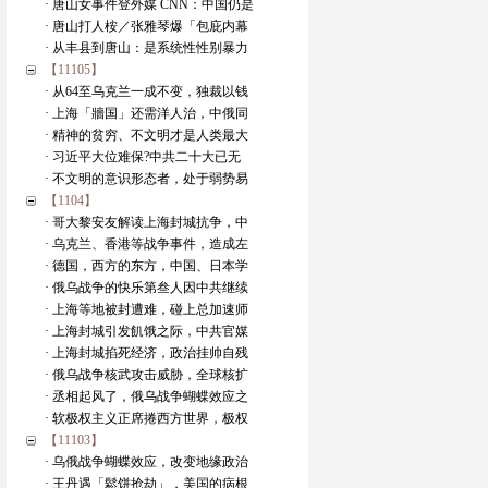
· 唐山女事件登外媒 CNN：中国仍是
· 唐山打人桉／张雅琴爆「包庇内幕
· 从丰县到唐山：是系统性性别暴力
【11105】
· 从64至乌克兰一成不变，独裁以钱
· 上海「牆国」还需洋人治，中俄同
· 精神的贫穷、不文明才是人类最大
· 习近平大位难保?中共二十大已无
· 不文明的意识形态者，处于弱势易
【1104】
· 哥大黎安友解读上海封城抗争，中
· 乌克兰、香港等战争事件，造成左
· 德国，西方的东方，中国、日本学
· 俄乌战争的快乐第叁人因中共继续
· 上海等地被封遭难，碰上总加速师
· 上海封城引发飢饿之际，中共官媒
· 上海封城掐死经济，政治挂帅自残
· 俄乌战争核武攻击威胁，全球核扩
· 丞相起风了，俄乌战争蝴蝶效应之
· 软极权主义正席捲西方世界，极权
【11103】
· 乌俄战争蝴蝶效应，改变地缘政治
· 王丹遇「鬆饼抢劫」，美国的病根