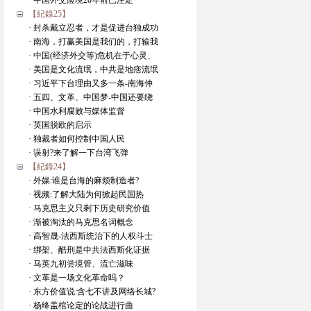
· 中国外交险境20年前已注定
【紀錄25】
· 封杀戴立忍者，才是促进台独成功
· 南海，打赢美国是我们的，打输我
· 中国(经济外交等)危机在于心灵、
· 美国是文化流氓，中共是地痞流氓
· 习近平下台理由又多一条-南海仲
· 五四、文革、中国梦-中国还要绕
· 中国水利腐败与媒体监督
· 英国脱欧的启示
· 独裁者如何控制中国人民
· 误射?来了解一下台湾飞弹
【紀錄24】
· 外媒:谁是台海的麻烦制造者?
· 视频:了解大陆为何掀起民国热
· 马克思主义只剩下历史研究价值
· 渐被淘汰的马克思名词概念
· 高智晟-法西斯统治下的人权斗士
· 绑架、酷刑是中共法西斯化证据
· 马英九初尝境管、流亡滋味
· 文革是一场文化革命吗？
· 东方价值说:含七不讲及网络长城?
· 杨绛盖棺论定的论战进行曲