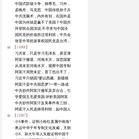
· 中国式阶级斗争，独尊毛、习外，
· 孟晚舟、马克思、中国传统孙子兵
· 中共洗脑术，内外有别，在国外孟
· 中国为何就是赢不了美国？中国共
· 拜登联合国演说:不寻求与中国冷
· 国民党的价值胜过塔利班，中共会
· 张亚中等统派掌权国民党及台湾，
【11008】
· 习共富，只是学习毛泽东，甚至薄
· 阿富汗撤退、河南水灾，深思国家
· 从清末至河南水灾，观察中国专制
· 阿富汗局势未定，普丁也出手了，
· 习近平只锁国?要以西藏、新疆模
· 阿富汗是中共国恶梦?一带一路成
· 中共炒作阿富汗撤军及弃台论，引
· 学爱国五毛爱美国:评析美国阿富
· 中共炒作阿富汗反美事件有三招，
· 阿富汗人民选择塔利班，如中国人
【11007】
· 小S事件，证明小粉红直属中南海?
· 奥运中华千年专制文化发威，天朝
· 小S、孙大午等人失败证明中国千