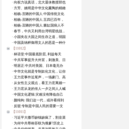
· 向权力说真话，北大退休教授郑也
· 方芳、姚明是中华文化薰陶的精緻
· 柏杨-丑陋的中国人:中国传统文化
· 柏杨-丑陋的中国人:五四已百年，
· 柏杨-丑陋的中国人:酱缸国病人不
· 春节，中共又利用台湾明星统战，
· 小国夹在大国之间生存之道，弱国
· 中国及纳粹御用文人的恶是一种什
【11012】
· 林语堂:中国最底阶层, 利益每天
· 中共军事提升大外宣，刺激美、日
· 明居正:中共对美国、日本毫无办
· 中华文化就是专制奴化文化，让你
· 王力宏事件近尾声，一场豪门、高
· 从女性主义观点，看王力宏离婚一
· 王力宏从龙的传人一夕之间人人喊
· 中国文化逻辑:灾难没有降临自己
· 颜纯钩: 我们这一代，或许看得到
· 反驳:专制是中国人民的需要一文
【11011】
· 习近平大撒币缺钱缺疯了，割韭菜
· 为何中共尊称苏联为俄爹?历史上