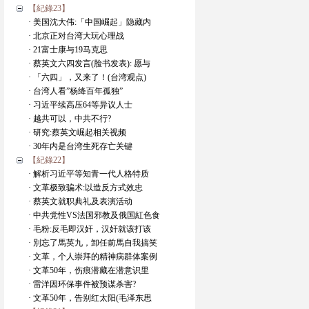
【紀錄23】
· 美国沈大伟:「中国崛起」隐藏内
· 北京正对台湾大玩心理战
· 21富士康与19马克思
· 蔡英文六四发言(脸书发表): 愿与
· 「六四」，又来了！(台湾观点)
· 台湾人看”杨绛百年孤独”
· 习近平续高压64等异议人士
· 越共可以，中共不行?
· 研究:蔡英文崛起相关视频
· 30年内是台湾生死存亡关键
【紀錄22】
· 解析习近平等知青一代人格特质
· 文革极致骗术:以造反方式效忠
· 蔡英文就职典礼及表演活动
· 中共党性VS法国邪教及俄国紅色食
· 毛粉:反毛即汉奸，汉奸就该打该
· 別忘了馬英九，卸任前馬自我搞笑
· 文革，个人崇拜的精神病群体案例
· 文革50年，伤痕潜藏在潜意识里
· 雷洋因环保事件被预谋杀害?
· 文革50年，告别红太阳(毛泽东思