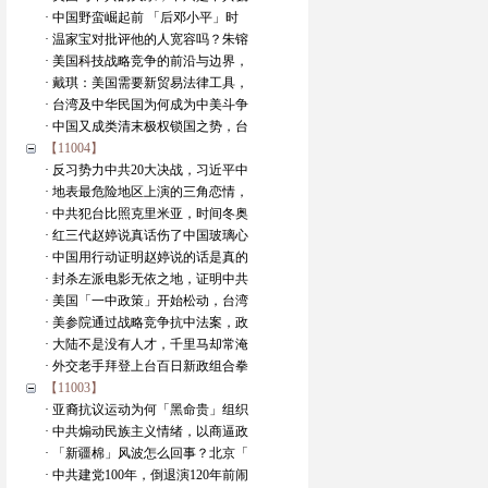
· 中国野蛮崛起前 「后邓小平」时
· 温家宝对批评他的人宽容吗？朱镕
· 美国科技战略竞争的前沿与边界，
· 戴琪：美国需要新贸易法律工具，
· 台湾及中华民国为何成为中美斗争
· 中国又成类清末极权锁国之势，台
【11004】
· 反习势力中共20大决战，习近平中
· 地表最危险地区上演的三角恋情，
· 中共犯台比照克里米亚，时间冬奥
· 红三代赵婷说真话伤了中国玻璃心
· 中国用行动证明赵婷说的话是真的
· 封杀左派电影无依之地，证明中共
· 美国「一中政策」开始松动，台湾
· 美参院通过战略竞争抗中法案，政
· 大陆不是没有人才，千里马却常淹
· 外交老手拜登上台百日新政组合拳
【11003】
· 亚裔抗议运动为何「黑命贵」组织
· 中共煽动民族主义情绪，以商逼政
· 「新疆棉」风波怎么回事？北京「
· 中共建党100年，倒退演120年前闹