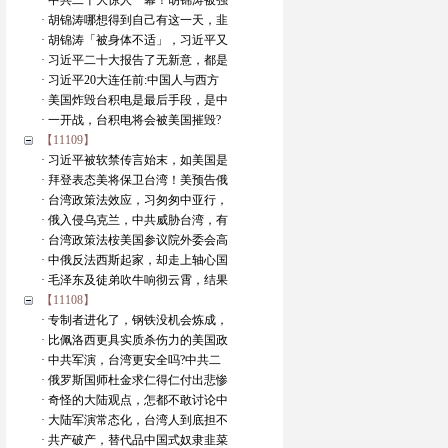
· 中共二十大惊人一幕！胡锦涛被强
· 胡锦涛哪想得到自己有这一天，韭
· 胡锦涛「被身体不适」，习近平又
· 习近平二十大报告了无新意，都是
· 习近平20大连任前:中国人与西方
· 美国炸毁台积电是最后手段，是中
· 一开战，台积电将会被美国摧毁?
【11109】
· 习近平被软禁传言始末，如美国是
· 拜登表态美将保卫台湾！美预告俄
· 台湾政策法效应，习匆匆中亚行，
· 俄入侵乌克兰，中共威胁台湾，有
· 台湾政策法桉美国参议院外委会高
· 中俄反法西斯起家，却走上轴心国
· 毛泽东及徒弟吹牛响彻云霄，结果
【11108】
· 专制者进化了，钢铁没机会炼成，
· 比佩洛西更具实质杀伤力的美国政
· 中共军演，台湾更安全吗?中共二
· 俄罗斯国师杜金求仁得仁付出悲惨
· 奇怪的大陆观点，怎都不敢讨论中
· 大陆军演常态化，台湾人到底担不
· 共产破产，替代品中国式奴隶韭菜