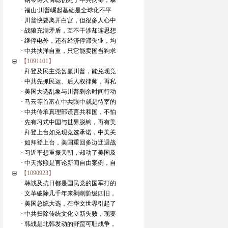
· 钢琴诗人傅聪仍死于中共病毒，暴
· 福山:川普崛起基础是全球化不平
· 川普快要离开白宫，但很多人心中
· 战狼充满矛盾，互不干涉却连思想
· 继停电外，还有经济停滞失业，均
· 中共挟洋自重，只它能卖国当狗求
【1091101】
· 拜登及民主党暂赢川普，能兑现竞
· 中共先抓民运、后人权律师，再私
· 美国大选乱象与川普剩余时间行动
· 马云等首富在中共眼中就是待宰的
· 中共传承真理部谎言共和国，不怕
· 先有习式中国与世界脱钩，再有美
· 拜登上台如兑现竞选承诺，中美关
· 如拜登上台，美国重回多边迂迴战
· 习近平想重振天朝，却动了美国及
· 中天撤照是言论新闻自由案例，自
【1090923】
· 韩战及抗日都是国民党的国军打的
· 文革破除几千年来剥削阶级四旧，
· 美国总统大选，在华文世界引起了
· 中共扫除传统文化立新失败，现要
· 韩战是北韩发动的野蛮可耻战争，