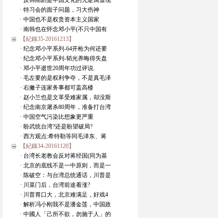
· 反韩闹剧是中国文化的无逻辑显现
· 特习会的面子问题，习大伤神
· 中国也不是权贵资本主义国家
· 南韩也在怀念邓小平(不只中国有
【紀錄35-20161213】
· 纪念邓小平系列-64开枪为何还要
· 纪念邓小平系列-韬光养晦得失盘
· 邓小平逝世20周年功过评说
· 毛左要的是权利争夺，不是真毛泽
· 右撇子连家务事都可盖高楼
· 赵小兰也是文革受难家属，却没斯
· 纪念南京屠杀80周年，准备打台湾
· 中国空气污染比想象更严重
· 盼武统台湾?还是盼望破局?
· 西方观点:希特勒等同毛泽东、蒋
【紀錄34-20161120】
· 台湾长老教会反对蒋经国(同为基
· 北京的底线不是一中原则，而是一
· 陈破空：与台湾总统通话，川普是
· 川菜门后，台湾前途看涨?
· 川普胃口大，北京难满足，好戏4
· 解析冯小刚我不是潘金莲，中国政
· 中國人「己所不欲，勿施于人」的