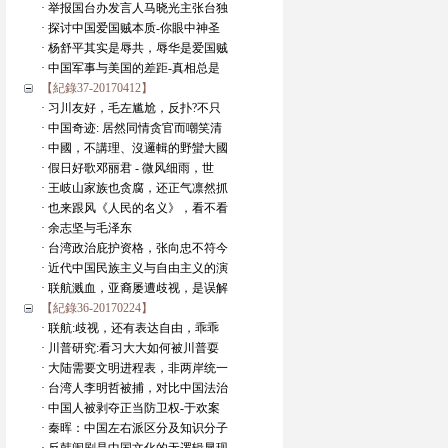
· 举报国台办发言人马晓光主张台独
· 探讨中国爱国贼本质-你眼中神圣
· 杨舒平其实是辱共，辱华是爱国贼
· 中国军事与美国的差距-真相总是
【紀錄37-20170412】
· 习川友好，毛左尴尬，反扑?不只
· 中国奇迹: 居然同情贪官而嘲笑清
· 中國，不講理、沒邏輯的野蠻大國
· 假日好歌邓丽君 - 微风细雨，世
· 王岐山家族也贪腐，还正气凛然抓
· 也来跟风《人民的名义》，看不看
· 余志坚与毛泽东
· 台湾政治庇护资格，张向忠不符今
· 近代中国民族主义与自由主义的演
· 联航溅血，亚裔屡遭歧视，是误解
【紀錄36-20170224】
· 联航:歧视，还有表达自由，乖乖
· 川普研究:看习大大如何被川普耍
· 大陆需要文明进程表，非两岸统一
· 台湾人李明哲被捕，对比中国法治
· 中国人被剥夺正当防卫权-于欢案
· 秦晖：中国左右派区分及知识分子