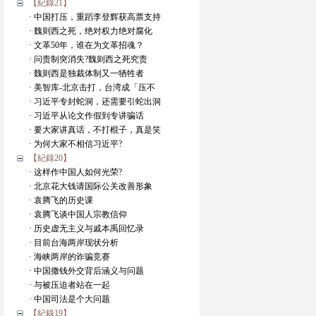
【紀錄21】
· 中国打压，重蹈李登辉获高票支持
· 魏则西之死，绝对权力绝对腐化
· 文革50年，谁在为文革招魂？
· 问责制突消失?魏则西之死究责
· 魏则西是独裁体制又一牺牲者
· 美智库-北京击打，台湾成「压不
· 习近平专封蛇洞，还需要引蛇出洞
· 习近平从论文作假到专讲骗话
· 要大家讲真话，不打棍子，真是笑
· 为何大家不相信习近平?
【紀錄20】
· 这样作中国人如何光荣?
· 北京花大钱请国际公关改善形象
· 袁腾飞的历史课
· 袁腾飞谈中国人宗教信仰
· 历史虚无主义与戚本禹回忆录
· 目前台海两岸现状分析
· 海峡两岸的诈骗竞赛
· 中国撒钱外交背后涵义与问题
· 与被压迫者站在一起
· 中国司法是个大问题
【紀錄19】