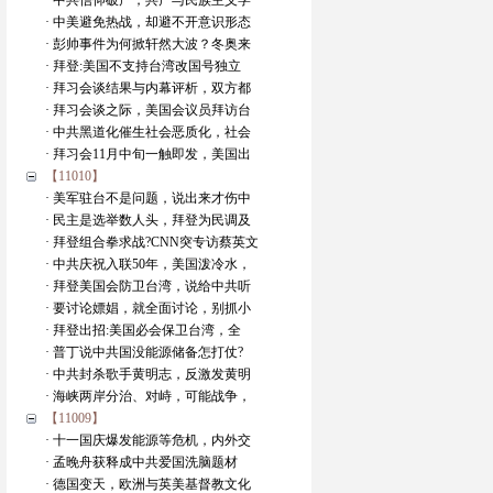
· 中共信仰破产，共产与民族主义学
· 中美避免热战，却避不开意识形态
· 彭帅事件为何掀轩然大波？冬奥来
· 拜登:美国不支持台湾改国号独立
· 拜习会谈结果与内幕评析，双方都
· 拜习会谈之际，美国会议员拜访台
· 中共黑道化催生社会恶质化，社会
· 拜习会11月中旬一触即发，美国出
【11010】
· 美军驻台不是问题，说出来才伤中
· 民主是选举数人头，拜登为民调及
· 拜登组合拳求战?CNN突专访蔡英文
· 中共庆祝入联50年，美国泼冷水，
· 拜登美国会防卫台湾，说给中共听
· 要讨论嫖娼，就全面讨论，别抓小
· 拜登出招:美国必会保卫台湾，全
· 普丁说中共国没能源储备怎打仗?
· 中共封杀歌手黄明志，反激发黄明
· 海峡两岸分治、对峙，可能战争，
【11009】
· 十一国庆爆发能源等危机，内外交
· 孟晚舟获释成中共爱国洗脑题材
· 德国变天，欧洲与英美基督教文化