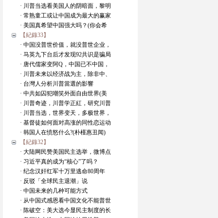
· 川普当选看美国人的阴暗面，黎明
· 常熟童工或让中国成为最大的赢家
· 美国真希望中国强大吗？(你会希
【紀錄33】
· 中国没普世价值，就没普世企业，
· 马英九下台后才发现92共识是骗局
· 唐代儒家变阿Q，中国已不中国，
· 川普未来以经济战为主，除非中、
· 台灣人分析川普當選的影響
· 中共如囚犯嘲笑外面自由世界(美
· 川普奇迹，川普学正紅，研究川普
· 川普当选，世界变天，多极世界，
· 基督徒如何面对高涨的同性恋运动
· 韩国人在愤怒什么?(朴槿惠丑闻)
【紀錄32】
· 大陆网民赞美国民主选举，微博点
· 习近平真的成为“核心”了吗？
· 纪念汉奸红军十万里逃命80周年
· 反驳「全球民主退潮」说
· 中国未来的几种可能方式
· 从中国式感恩看中国文化不能普世
· 陈破空：美大选今显民主制度的长