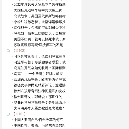
· 2022年度风云人物乌克兰哲连斯基
· 美国狂甩动钓竿等中共大鱼上钩，
· 乌俄战争，美国及俄罗斯战略目标
· 小粉红跪舔恶爹，大翻译运动帮推
· 乌俄战争，台湾前空军副司令中将
· 乌俄战，俄军工吹嘘幻灭，美独霸
· 美国不出兵，就可以搞死中俄，新
· 苏联真理报再现:迎接俄军的不是
【11102】
· 习误判带衰普丁，也误判乌克兰喜
· 习近平与普丁形成独裁者联盟，俄
· 乌克兰开战会如何收尾？国际预测
· 乌克兰， 一个曾满手好牌，却左
· 欧洲再现新铁幕，欧美将力挺乌克
· 铁链女事件民众精彩评论，遭遇悽
· 徐州八孩母背后法律问题和妇女权
· 徐州锁链女，耶稣说：那锁住的、
· 华裔运动员动辄得咎？是地缘政治
· 为何海外华人屡次被质疑忠诚度?
【11101】
· 中国人要问自己:百年改革为何不
· 中国刘邦、曹操、毛泽东腹黑兴起