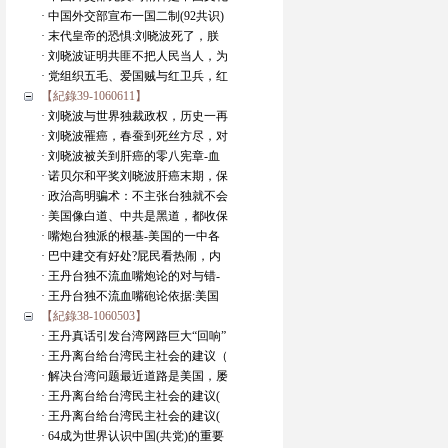
· 中国外交部宣布一国二制(92共识)
· 末代皇帝的恐惧:刘晓波死了，朕
· 刘晓波证明共匪不把人民当人，为
· 党组织五毛、爱国贼与红卫兵，红
【紀錄39-1060611】
· 刘晓波与世界独裁政权，历史一再
· 刘晓波罹癌，春蚕到死丝方尽，对
· 刘晓波被关到肝癌的零八宪章-血
· 诺贝尔和平奖刘晓波肝癌末期，保
· 政治高明骗术：不主张台独就不会
· 美国像白道、中共是黑道，都收保
· 嘴炮台独派的根基-美国的一中各
· 巴中建交有好处?屁民看热闹，内
· 王丹台独不流血嘴炮论的对与错-
· 王丹台独不流血嘴砲论依据:美国
【紀錄38-1060503】
· 王丹真话引发台湾网路巨大“回响”
· 王丹离台给台湾民主社会的建议（
· 解决台湾问题最近道路是美国，屡
· 王丹离台给台湾民主社会的建议(
· 王丹离台给台湾民主社会的建议(
· 64成为世界认识中国(共党)的重要