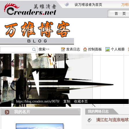
设万维读者为首页
万维
首 页
搜索>>
发表日志
控制面板
个人相册
https://blog.creaders.net/u/9070/
>
复制
>
收藏本页
我的网络日志
我的名片
满江红与流浪地球