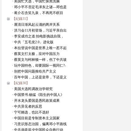
· 美国忙大选，中国忙抹黑洗脑
· 邓小平不否定毛泽东之谜—邓也是
· 蒋介石含笑九泉，不再死不瞑目
【紀錄31】
· 厘清日渐风起云涌的两岸关系
· 洪习会11月初登场，习近平亲自出
· 李安成功之道:拍电影挑战自我，
· 中共「五毛党2.0」进化版
· 本拉登说中国是世界上唯一惹不起
· 蔡英文打太极，应对中国压力
· 蔡英文与柯林顿一样，伤了中共玻
· 玩中国特色，却要国际一视同仁?-
· 别把中国问题推给共产主义
· 百年中国，上还是皇帝，下还是义
【紀錄30】
· 美国大选民调政治学研究
· 中国禁书:杨猛《陌生的中国人》
· 开水龙头爱国是愚民政策成果
· 中共异见者的反思
· 宁可贿选，也比不选好
· 中国目前是专制资本主义国家
· 习意识形态治国，偏离邓小平路线
· 中共崩盘前夕中国民众自救行动