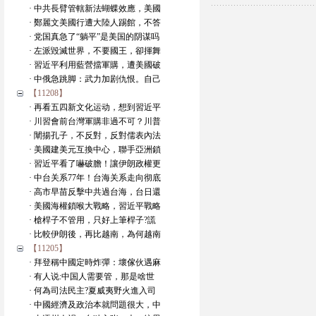
· 中共長臂管轄新法蝴蝶效應，美國
· 鄭麗文美國行遭大陸人踢館，不答
· 党国真急了“躺平”是美国的阴谋吗
· 左派毀滅世界，不要國王，卻揮舞
· 習近平利用藍營擋軍購，遭美國破
· 中俄急跳脚：武力加剧仇恨。自己
【11208】
· 再看五四新文化运动，想到習近平
· 川習會前台灣軍購非過不可？川普
· 闡揚孔子，不反對，反對儒表內法
· 美國建美元互換中心，聯手亞洲鎖
· 習近平看了嚇破膽！讓伊朗政權更
· 中台关系77年！台海关系走向彻底
· 高市早苗反擊中共過台海，台日還
· 美國海權鎖喉大戰略，習近平戰略
· 槍桿子不管用，只好上筆桿子?謊
· 比較伊朗後，再比越南，為何越南
【11205】
· 拜登稱中國定時炸彈：壞傢伙遇麻
· 有人说:中国人需要管，那是啥世
· 何為司法民主?夏威夷野火進入司
· 中國經濟及政治本就問題很大，中