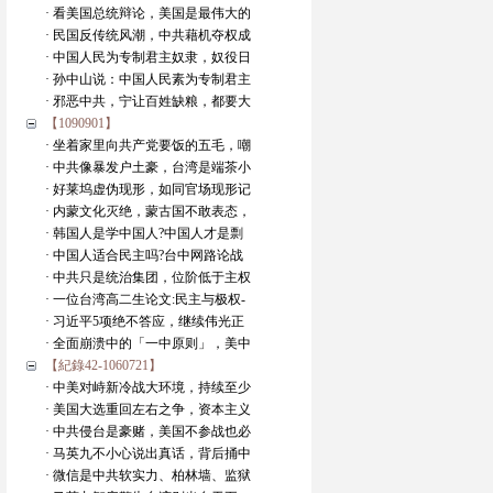
· 看美国总统辩论，美国是最伟大的
· 民国反传统风潮，中共藉机夺权成
· 中国人民为专制君主奴隶，奴役日
· 孙中山说：中国人民素为专制君主
· 邪恶中共，宁让百姓缺粮，都要大
【1090901】
· 坐着家里向共产党要饭的五毛，嘲
· 中共像暴发户土豪，台湾是端茶小
· 好莱坞虚伪现形，如同官场现形记
· 内蒙文化灭绝，蒙古国不敢表态，
· 韩国人是学中国人?中国人才是剽
· 中国人适合民主吗?台中网路论战
· 中共只是统治集团，位阶低于主权
· 一位台湾高二生论文:民主与极权-
· 习近平5项绝不答应，继续伟光正
· 全面崩溃中的「一中原则」，美中
【紀錄42-1060721】
· 中美对峙新冷战大环境，持续至少
· 美国大选重回左右之争，资本主义
· 中共侵台是豪赌，美国不参战也必
· 马英九不小心说出真话，背后捅中
· 微信是中共软实力、柏林墙、监狱