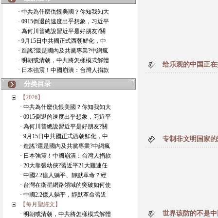
· 中共為什麼仇恨美國？你知我知大
· 0915倒退的速度出乎想象，习近平
· 為何川普總說習近平是好朋友?關
· 9月15日中共國正式西朝鮮化，中
· 造謠?還是國內及共黨專業?中網瘋
· 明朝或清朝，中共將怎樣模式解體
给乐观的中国正在
· 日本強震！中國崩潰：台灣人捐款
分类目录
【2026】
· 中共為什麼仇恨美國？你知我知大
· 0915倒退的速度出乎想象，习近平
· 為何川普總說習近平是好朋友?關
· 9月15日中共國正式西朝鮮化，中
专制非文明国家的
· 造謠?還是國內及共黨專業?中網瘋
· 日本強震！中國崩潰：台灣人捐款
· 20大靠張幼俠?習近平21大難連任
· 中國2.2億人躺平、靜默革命？經
· 台灣在衛星網路領域的突破如何使
· 中國2.2億人躺平，靜默革命習近
【每月聖經文】
世界该防的不是中
· 明朝或清朝，中共將怎樣模式解體