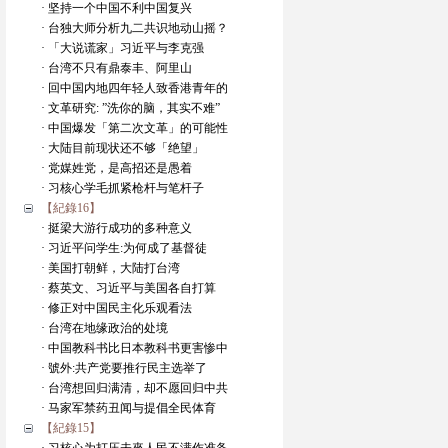
· 坚持一个中国不利中国复兴
· 台独大师分析九二共识地动山摇？
· 「大说谎家」习近平与李克强
· 台湾不只有鼎泰丰、阿里山
· 回中国内地四年轻人致香港青年的
· 文革研究: ”洗你的脑，其实不难”
· 中国爆发「第二次文革」的可能性
· 大陆目前现状还不够「绝望」
· 党媒姓党，是高招还是愚着
· 习核心学毛抓紧枪杆与笔杆子
【紀錄16】
· 挺梁大游行成功的多种意义
· 习近平问学生:为何成了基督徒
· 美国打朝鲜，大陆打台湾
· 蔡英文、习近平与美国各自打算
· 修正对中国民主化乐观看法
· 台湾在地缘政治的处境
· 中国教科书比日本教科书更害惨中
· 號外:共产党要推行民主选举了
· 台湾想回归满清，却不愿回归中共
· 马家军禁药丑闻与提倡全民体育
【紀錄15】