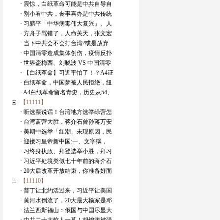
· 震惊，白纸革命可能是中共自导自
· 别小看中共，丧事喜办是中共传统
· 习躺平「中华病毒伟大复兴」、人
· 方舟子骂错了，人命关天，张文宏
· 当下中共会不会打台湾?或是放弃
· 中国清零造成集体创伤，疫情反扑
· 世界盃梅西、刘晓波 VS 中国清零
· 【白纸革命】习近平怕了！？A4证
· 白纸革命，中国梦被人民拒绝，纽
· A4白纸革命留名青史，历史从54、
【11111】
· 听选票说话！台湾地方选举绿营怎
· 台湾蓝营大胜，蒋介石曾孙蒋万安
· 美期中选举「红潮」未现原因，民
· 迎接习皇帝新中国:一、文字狱，
· 习终身执政、拜登选举小胜，拜习
· 习近平处境类似七十年前的蒋介石
· 20大后改革开放结束，你准备好面
【11110】
· 普丁让北约活过来，习近平让美国
· 黄河水倒流了，20大最大输家是邓
· 法兰西斯福山：俄国与中国尽显大