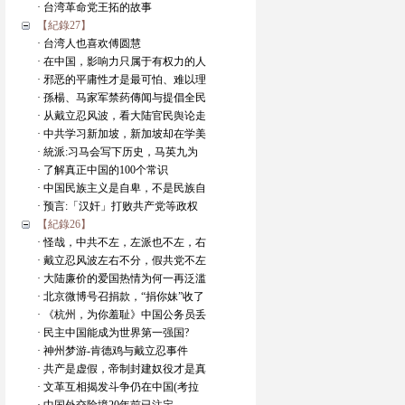
· 台湾革命党王拓的故事
【紀錄27】
· 台湾人也喜欢傅圆慧
· 在中国，影响力只属于有权力的人
· 邪恶的平庸性才是最可怕、难以理
· 孫楊、马家军禁药傳闻与提倡全民
· 从戴立忍风波，看大陆官民舆论走
· 中共学习新加坡，新加坡却在学美
· 統派:习马会写下历史，马英九为
· 了解真正中国的100个常识
· 中国民族主义是自卑，不是民族自
· 预言:「汉奸」打败共产党等政权
【紀錄26】
· 怪哉，中共不左，左派也不左，右
· 戴立忍风波左右不分，假共党不左
· 大陆廉价的爱国热情为何一再泛滥
· 北京微博号召捐款，“捐你妹”收了
· 《杭州，为你羞耻》中国公务员丢
· 民主中国能成为世界第一强国?
· 神州梦游-肯德鸡与戴立忍事件
· 共产是虚假，帝制封建奴役才是真
· 文革互相揭发斗争仍在中国(考拉