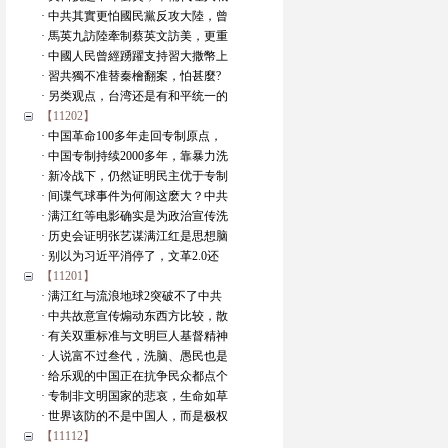
· 中共其實更怕國民黨反攻大陸，曾
· 馬英九訪陸牽制蔡英文訪美，更重
· 中國人民曾經踴躍支持習大撒幣上
· 習共獨不准替秦檜翻案，怕甚麼?
· 另类观点，台湾还是有和平统一的
【11202】
· 中国革命100多年走回专制原点，
· 中国专制持续2000多年，靠暴力洗
· 新冷战下，仍然证明民主优于专制
· 间谍气球事件为何闹这麽大？中共
· 满江红等电影确实是为政治宣传洗
· 历史会证明张艺谋满江红是思想脑
· 别以为习近平消停了，文革2.0还
【11201】
· 满江红与流浪地球2突破不了中共
· 中共故意宣传煽动东西方比较，散
· 有关双重标准与文明巨人基督精神
· 人说富不过叁代，洗脑、愚民也是
· 给乐观的中国正在抗争民众都点个
· 专制非文明国家的悲哀，生命如草
· 世界该防的不是中国人，而是极权
【11112】