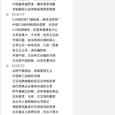
· 中国越来越堕落，嫌贫爱富现象
· 专制极权让选举贿选诱因更膨胀
【紀錄29】
· G20现代朱门酒肉臭，路有冻死骨?
· 中国G20的特殊国内需要，共党优
· G20高调铺张，彰显卑微暴发户心
· 文革是暴力、不文明、反民主运动
· 中国问题，如没有病识感的病人，
· 文革过后一样有清洗，只是一贯遮
· 徐玉玉之死，谈诈骗防制
· 矛盾中国，又自卑又自傲的天朝
· 为当前中国抓脉，以历史重演论
【紀錄28】
· 从郎平叛国说，再看爱国主义
· 中国第三波移民浪潮
· 王宝强离婚爆炒是言论管制苦果
· 谈巴西奥运会最有内涵的文章
· 郎平被戴汉奸帽，还有更惨的奥运
· 支持黄雯、马蓉，王宝强吃鳖吧
· 连台湾人都受教的台湾游记
· 傅园慧現象是对当局假话的宣泄、
· 北京最反人权希拉里，结合川普次