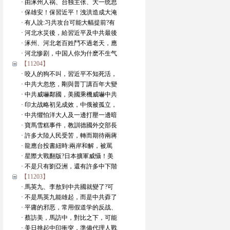
· 由涿州人祸、台独主张、大一统思
· 保雄安！保習近平！洩洪造成大淹
· 有人說:习共攻台可能大幅提前?有
· 河北水災後，給習近平及中共最後
· 涿州、河北老百姓鬥不過老天，應
· 河北惨剧，中国人你为什麽不生气
【11204】
· 咬人的狗不叫，習近平不知死活，
· 中共大忽悠，剛與普丁講百年大變
· 中共威嚇鄰國，美國乘機威嚇中共
· 印太战略初见成效，中俄被孤立，
· 中共懼怕洋大人及一邊打壓一邊暗
· 寶馬雪糕事件，教訓德國外交部長
· 許多大陸人民受苦，轉而期待兩蔣
· 龍應台投書紐時:兩岸和解，被罵
· 星際大戰翻版?日本擴軍威懾！美
· 不是只有劉亞洲，還有許多中下階
【11203】
· 馬英九、李敖到中共國就變了?可
· 不是馬英九能雄起，而是中共孬了
· 平庸的邪恶，常用假道学的反战、
· 蔡訪美，馬訪中，對比之下，可能
· 美日挑起中印衝突，準備代理人戰