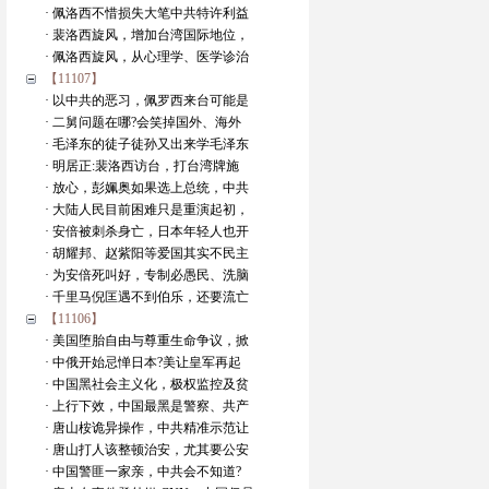
· 佩洛西不惜损失大笔中共特许利益
· 裴洛西旋风，增加台湾国际地位，
· 佩洛西旋风，从心理学、医学诊治
【11107】
· 以中共的恶习，佩罗西来台可能是
· 二舅问题在哪?会笑掉国外、海外
· 毛泽东的徒子徒孙又出来学毛泽东
· 明居正:裴洛西访台，打台湾牌施
· 放心，彭姵奥如果选上总统，中共
· 大陆人民目前困难只是重演起初，
· 安倍被刺杀身亡，日本年轻人也开
· 胡耀邦、赵紫阳等爱国其实不民主
· 为安倍死叫好，专制必愚民、洗脑
· 千里马倪匡遇不到伯乐，还要流亡
【11106】
· 美国堕胎自由与尊重生命争议，掀
· 中俄开始忌惮日本?美让皇军再起
· 中国黑社会主义化，极权监控及贫
· 上行下效，中国最黑是警察、共产
· 唐山桉诡异操作，中共精准示范让
· 唐山打人该整顿治安，尤其要公安
· 中国警匪一家亲，中共会不知道?