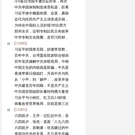
· 小S挺台湾国手遭出征封杀，再次
· 中共举国体制制造体育机器，距离
· 习近平挟中概股肉票、韭菜，裹胁
· 近代乌托邦共产主义演变成灾祸，
· 为何在中国好人没好报?对比西方
· 郑州水灾，证明专制比民主有效率
· 中华专制文化怪圈，贪官污民财，
【11006】
· 习近平的我将无我，抄袭李登辉，
· 百年中共，台湾盟友统派联合报劝
· 百年党庆难解中共灰暗危局，中南
· 中国文化的内核就是欺骗，中共是
· 香港苹果日报熄灯，升高中共与民
· 从「小平」到「躺平」，改革开放
· 中共建党百年回顾，不是共产主义
· 中共国安部副部长董经纬携大量资
· 习近平与小粉红、红卫兵2.0的现
· 病毒改变世界格局，目前是第三次
【11005】
· 六四前夕，王丹：记忆抗中共，吾
· 六四前夕，张杰：直面「八九六四
· 六四前夕，苏晓康：坦克碾过的中
· 美国与中共的关系，不只是中共骗