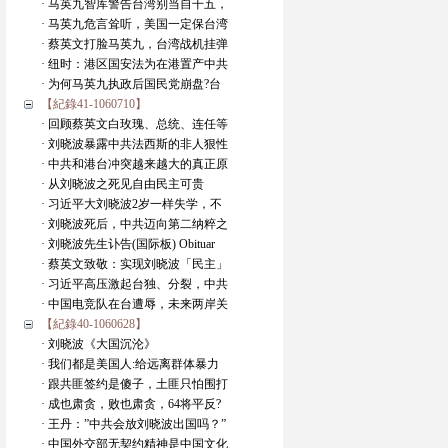
· 马英九智库警告台湾别当自干五，
· 马英九危言耸听，美国一定保台湾
· 蔡英文打脸马英九，台湾战机挂弹
· 纽时：港区国安法为在港置产中共
· 为何马英九执政后国民党崩盘?台
【紀錄41-1060710】
· 回顾蔡英文白玫瑰、总统、连任等
· 刘晓波暴露中共法西斯的非人狠性
· 中共和港台冲突越来越大的真正原
· 从刘晓波之死见自由民主可贵
· 习近平大刘晓波2岁一样失学，不
· 刘晓波死后，中共迈向第二纳粹之
· 刘晓波先生讣告(国际板) Obituar
· 蔡英文致敬：实现刘晓波「民主」
· 习近平高压激起台独、分裂，中共
· 中国电竞队在台遭辱，未来两岸关
【紀錄40-1060628】
· 刘晓波《大国沉沦》
· 我们都是美国人:给远离群体暴力
· 跟共匪签约是傻子，土匪只怕围打
· 成也肃贪，败也肃贪，64将平反?
· 王丹：”中共会放刘晓波出国吗？”
· 中国外交部无契约精神是中国文化