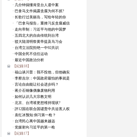
· 几分钟搞懂肯亚台人遣中案
· 巴拿马文件揭露贪腐为何不抓?
· 长歌行过美丽岛，写给年轻的你
· 「巴拿马报告」重挫习反贪腐威信
· 走向帝制：习近平与他的中国梦
· 五四北大的自由传统到台湾
· 驳大陆清明祭黄帝提及马习会
· 台湾立法院拒绝一中92共识
· 中国全民不信任运动
· 最近中国政治分析
【紀錄18】
· 福山谈川普：我不投他，但他确实
· 李察吉尔：中国政府最怕的事就是
· 言论自由能让社会进步吗？
· 蒋介石铜像偶像废物利用
· 如何认识几大宗教文明
· 北京、台湾谁更想维持现状?
· 評12国在联合国谴责中共迫害人权
· 袁红冰预知:倒习第一枪？
· 台湾民心离中国越来越远
· 党媒射向习近平的第一枪
【紀錄17】