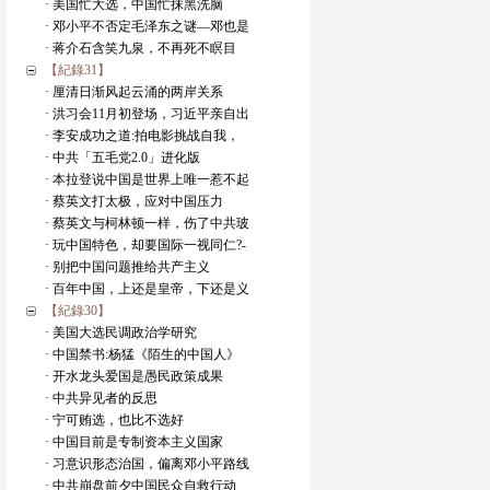
· 美国忙大选，中国忙抹黑洗脑
· 邓小平不否定毛泽东之谜—邓也是
· 蒋介石含笑九泉，不再死不瞑目
【紀錄31】
· 厘清日渐风起云涌的两岸关系
· 洪习会11月初登场，习近平亲自出
· 李安成功之道:拍电影挑战自我，
· 中共「五毛党2.0」进化版
· 本拉登说中国是世界上唯一惹不起
· 蔡英文打太极，应对中国压力
· 蔡英文与柯林顿一样，伤了中共玻
· 玩中国特色，却要国际一视同仁?-
· 别把中国问题推给共产主义
· 百年中国，上还是皇帝，下还是义
【紀錄30】
· 美国大选民调政治学研究
· 中国禁书:杨猛《陌生的中国人》
· 开水龙头爱国是愚民政策成果
· 中共异见者的反思
· 宁可贿选，也比不选好
· 中国目前是专制资本主义国家
· 习意识形态治国，偏离邓小平路线
· 中共崩盘前夕中国民众自救行动