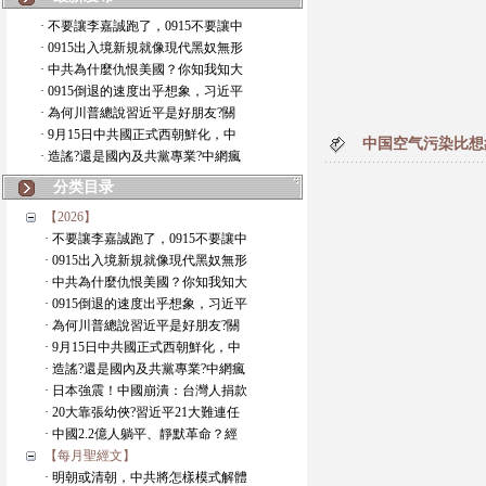
· 不要讓李嘉誠跑了，0915不要讓中
· 0915出入境新規就像現代黑奴無形
· 中共為什麼仇恨美國？你知我知大
· 0915倒退的速度出乎想象，习近平
· 為何川普總說習近平是好朋友?關
· 9月15日中共國正式西朝鮮化，中
中国空气污染比想
· 造謠?還是國內及共黨專業?中網瘋
分类目录
【2026】
· 不要讓李嘉誠跑了，0915不要讓中
· 0915出入境新規就像現代黑奴無形
· 中共為什麼仇恨美國？你知我知大
· 0915倒退的速度出乎想象，习近平
· 為何川普總說習近平是好朋友?關
· 9月15日中共國正式西朝鮮化，中
· 造謠?還是國內及共黨專業?中網瘋
· 日本強震！中國崩潰：台灣人捐款
· 20大靠張幼俠?習近平21大難連任
· 中國2.2億人躺平、靜默革命？經
【每月聖經文】
· 明朝或清朝，中共將怎樣模式解體