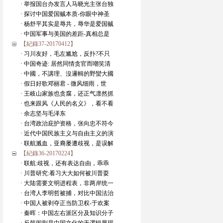
· 举报国台办发言人马晓光主张台独
· 探讨中国爱国贼本质-你眼中神圣
· 杨舒平其实是辱共，辱华是爱国贼
· 中国军事与美国的差距-真相总是
【紀錄37-20170412】
· 习川友好，毛左尴尬，反扑?不只
· 中国奇迹: 居然同情贪官而嘲笑清
· 中國，不講理、沒邏輯的野蠻大國
· 假日好歌邓丽君 - 微风细雨，世
· 王岐山家族也贪腐，还正气凛然抓
· 也来跟风《人民的名义》，看不看
· 余志坚与毛泽东
· 台湾政治庇护资格，张向忠不符今
· 近代中国民族主义与自由主义的演
· 联航溅血，亚裔屡遭歧视，是误解
【紀錄36-20170224】
· 联航:歧视，还有表达自由，乖乖
· 川普研究:看习大大如何被川普耍
· 大陆需要文明进程表，非两岸统一
· 台湾人李明哲被捕，对比中国法治
· 中国人被剥夺正当防卫权-于欢案
· 秦晖：中国左右派区分及知识分子