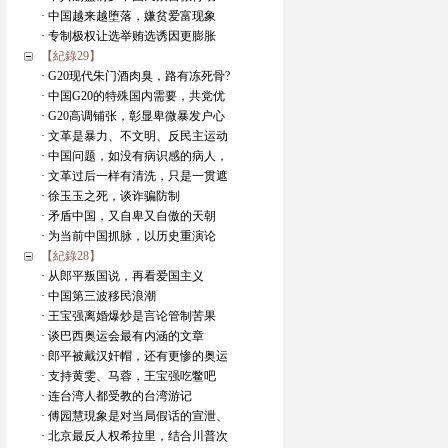
· 中国越来越堕落，嫌贫爱富现象
· 专制极权让选举贿选诱因更膨胀
【紀錄29】
· G20现代朱门酒肉臭，路有冻死骨?
· 中国G20的特殊国内需要，共党优
· G20高调铺张，彰显卑微暴发户心
· 文革是暴力、不文明、反民主运动
· 中国问题，如没有病识感的病人，
· 文革过后一样有清洗，只是一贯遮
· 徐玉玉之死，谈诈骗防制
· 矛盾中国，又自卑又自傲的天朝
· 为当前中国抓脉，以历史重演论
【紀錄28】
· 从郎平叛国说，再看爱国主义
· 中国第三波移民浪潮
· 王宝强离婚爆炒是言论管制苦果
· 谈巴西奥运会最有内涵的文章
· 郎平被戴汉奸帽，还有更惨的奥运
· 支持黄雯、马蓉，王宝强吃鳖吧
· 连台湾人都受教的台湾游记
· 傅园慧現象是对当局假话的宣泄、
· 北京最反人权希拉里，结合川普次