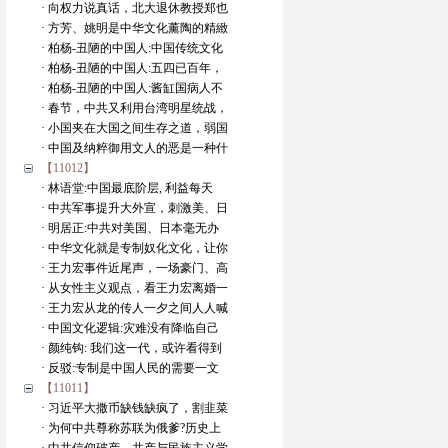
· 向权力说真话，北大退休教授郑也
· 方芳、姚明是中华文化薰陶的精緻
· 柏杨-丑陋的中国人:中国传统文化
· 柏杨-丑陋的中国人:五四已百年，
· 柏杨-丑陋的中国人:酱缸国病人不
· 春节，中共又利用台湾明星统战，
· 小国夹在大国之间生存之道，弱国
· 中国及纳粹御用文人的恶是一种什
【11012】
· 林语堂:中国最底阶层, 利益每天
· 中共军事提升大外宣，刺激美、日
· 明居正:中共对美国、日本毫无办
· 中华文化就是专制奴化文化，让你
· 王力宏事件近尾声，一场豪门、高
· 从女性主义观点，看王力宏离婚一
· 王力宏从龙的传人一夕之间人人喊
· 中国文化逻辑:灾难没有降临自己
· 颜纯钩: 我们这一代，或许看得到
· 反驳:专制是中国人民的需要一文
【11011】
· 习近平大撒币缺钱缺疯了，割韭菜
· 为何中共尊称苏联为俄爹?历史上