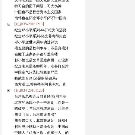
· 反韩闹剧是中国文化的无逻辑显现
· 特习会的面子问题，习大伤神
· 中国也不是权贵资本主义国家
· 南韩也在怀念邓小平(不只中国有
【紀錄35-20161213】
· 纪念邓小平系列-64开枪为何还要
· 纪念邓小平系列-韬光养晦得失盘
· 邓小平逝世20周年功过评说
· 毛左要的是权利争夺，不是真毛泽
· 右撇子连家务事都可盖高楼
· 赵小兰也是文革受难家属，却没斯
· 纪念南京屠杀80周年，准备打台湾
· 中国空气污染比想象更严重
· 盼武统台湾?还是盼望破局?
· 西方观点:希特勒等同毛泽东、蒋
【紀錄34-20161120】
· 台湾长老教会反对蒋经国(同为基
· 北京的底线不是一中原则，而是一
· 陈破空：与台湾总统通话，川普是
· 川菜门后，台湾前途看涨?
· 川普胃口大，北京难满足，好戏4
· 解析冯小刚我不是潘金莲，中国政
· 中國人「己所不欲，勿施于人」的