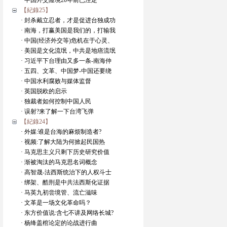
· 中国外交险境20年前已注定
【紀錄25】
· 封杀戴立忍者，才是促进台独成功
· 南海，打赢美国是我们的，打输我
· 中国(经济外交等)危机在于心灵、
· 美国是文化流氓，中共是地痞流氓
· 习近平下台理由又多一条-南海仲
· 五四、文革、中国梦-中国还要绕
· 中国水利腐败与媒体监督
· 英国脱欧的启示
· 独裁者如何控制中国人民
· 误射?来了解一下台湾飞弹
【紀錄24】
· 外媒:谁是台海的麻烦制造者?
· 视频:了解大陆为何掀起民国热
· 马克思主义只剩下历史研究价值
· 渐被淘汰的马克思名词概念
· 高智晟-法西斯统治下的人权斗士
· 绑架、酷刑是中共法西斯化证据
· 马英九初尝境管、流亡滋味
· 文革是一场文化革命吗？
· 东方价值说:含七不讲及网络长城?
· 杨绛盖棺论定的论战进行曲