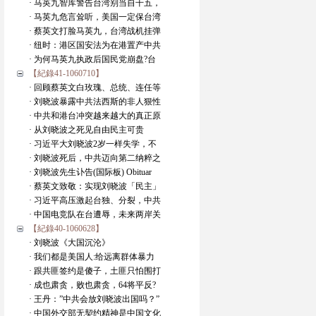
· 马英九智库警告台湾别当自干五，
· 马英九危言耸听，美国一定保台湾
· 蔡英文打脸马英九，台湾战机挂弹
· 纽时：港区国安法为在港置产中共
· 为何马英九执政后国民党崩盘?台
【紀錄41-1060710】
· 回顾蔡英文白玫瑰、总统、连任等
· 刘晓波暴露中共法西斯的非人狠性
· 中共和港台冲突越来越大的真正原
· 从刘晓波之死见自由民主可贵
· 习近平大刘晓波2岁一样失学，不
· 刘晓波死后，中共迈向第二纳粹之
· 刘晓波先生讣告(国际板) Obituar
· 蔡英文致敬：实现刘晓波「民主」
· 习近平高压激起台独、分裂，中共
· 中国电竞队在台遭辱，未来两岸关
【紀錄40-1060628】
· 刘晓波《大国沉沦》
· 我们都是美国人:给远离群体暴力
· 跟共匪签约是傻子，土匪只怕围打
· 成也肃贪，败也肃贪，64将平反?
· 王丹：”中共会放刘晓波出国吗？”
· 中国外交部无契约精神是中国文化