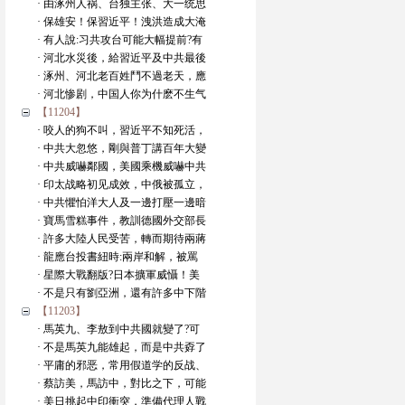
· 由涿州人祸、台独主张、大一统思
· 保雄安！保習近平！洩洪造成大淹
· 有人說:习共攻台可能大幅提前?有
· 河北水災後，給習近平及中共最後
· 涿州、河北老百姓鬥不過老天，應
· 河北惨剧，中国人你为什麽不生气
【11204】
· 咬人的狗不叫，習近平不知死活，
· 中共大忽悠，剛與普丁講百年大變
· 中共威嚇鄰國，美國乘機威嚇中共
· 印太战略初见成效，中俄被孤立，
· 中共懼怕洋大人及一邊打壓一邊暗
· 寶馬雪糕事件，教訓德國外交部長
· 許多大陸人民受苦，轉而期待兩蔣
· 龍應台投書紐時:兩岸和解，被罵
· 星際大戰翻版?日本擴軍威懾！美
· 不是只有劉亞洲，還有許多中下階
【11203】
· 馬英九、李敖到中共國就變了?可
· 不是馬英九能雄起，而是中共孬了
· 平庸的邪恶，常用假道学的反战、
· 蔡訪美，馬訪中，對比之下，可能
· 美日挑起中印衝突，準備代理人戰