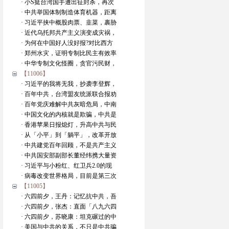
· 小S挺台湾国手遭出征封杀，再次
· 中共举国体制制造体育机器，距离
· 习近平挟中概股肉票、韭菜，裹胁
· 近代乌托邦共产主义演变成灾祸，
· 为何在中国好人没好报?对比西方
· 郑州水灾，证明专制比民主有效率
· 中华专制文化怪圈，贪官污民财，
【11006】
· 习近平的我将无我，抄袭李登辉，
· 百年中共，台湾盟友统派联合报劝
· 百年党庆难解中共灰暗危局，中南
· 中国文化的内核就是欺骗，中共是
· 香港苹果日报熄灯，升高中共与民
· 从「小平」到「躺平」，改革开放
· 中共建党百年回顾，不是共产主义
· 中共国安部副部长董经纬携大量资
· 习近平与小粉红、红卫兵2.0的现
· 病毒改变世界格局，目前是第三次
【11005】
· 六四前夕，王丹：记忆抗中共，吾
· 六四前夕，张杰：直面「八九六四
· 六四前夕，苏晓康：坦克碾过的中
· 美国与中共的关系，不只是中共骗