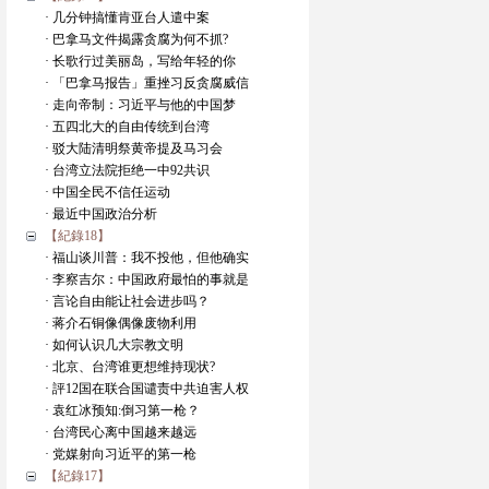
· 几分钟搞懂肯亚台人遣中案
· 巴拿马文件揭露贪腐为何不抓?
· 长歌行过美丽岛，写给年轻的你
· 「巴拿马报告」重挫习反贪腐威信
· 走向帝制：习近平与他的中国梦
· 五四北大的自由传统到台湾
· 驳大陆清明祭黄帝提及马习会
· 台湾立法院拒绝一中92共识
· 中国全民不信任运动
· 最近中国政治分析
【紀錄18】
· 福山谈川普：我不投他，但他确实
· 李察吉尔：中国政府最怕的事就是
· 言论自由能让社会进步吗？
· 蒋介石铜像偶像废物利用
· 如何认识几大宗教文明
· 北京、台湾谁更想维持现状?
· 評12国在联合国谴责中共迫害人权
· 袁红冰预知:倒习第一枪？
· 台湾民心离中国越来越远
· 党媒射向习近平的第一枪
【紀錄17】