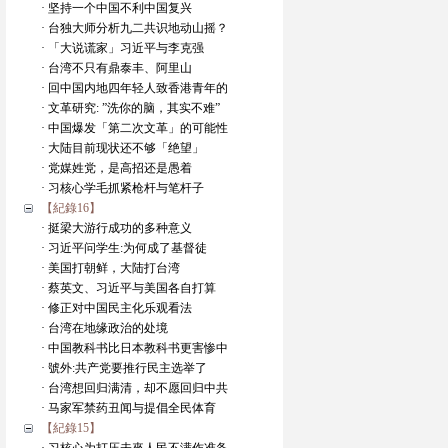
· 坚持一个中国不利中国复兴
· 台独大师分析九二共识地动山摇？
· 「大说谎家」习近平与李克强
· 台湾不只有鼎泰丰、阿里山
· 回中国内地四年轻人致香港青年的
· 文革研究: ”洗你的脑，其实不难”
· 中国爆发「第二次文革」的可能性
· 大陆目前现状还不够「绝望」
· 党媒姓党，是高招还是愚着
· 习核心学毛抓紧枪杆与笔杆子
【紀錄16】
· 挺梁大游行成功的多种意义
· 习近平问学生:为何成了基督徒
· 美国打朝鲜，大陆打台湾
· 蔡英文、习近平与美国各自打算
· 修正对中国民主化乐观看法
· 台湾在地缘政治的处境
· 中国教科书比日本教科书更害惨中
· 號外:共产党要推行民主选举了
· 台湾想回归满清，却不愿回归中共
· 马家军禁药丑闻与提倡全民体育
【紀錄15】