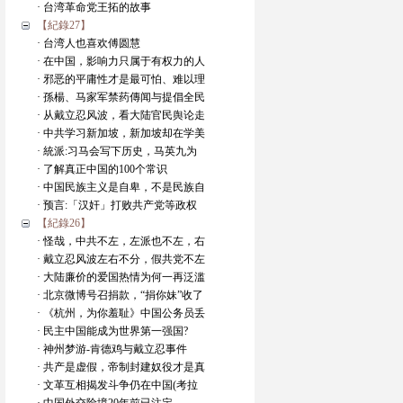
· 台湾革命党王拓的故事
【紀錄27】
· 台湾人也喜欢傅圆慧
· 在中国，影响力只属于有权力的人
· 邪恶的平庸性才是最可怕、难以理
· 孫楊、马家军禁药傳闻与提倡全民
· 从戴立忍风波，看大陆官民舆论走
· 中共学习新加坡，新加坡却在学美
· 統派:习马会写下历史，马英九为
· 了解真正中国的100个常识
· 中国民族主义是自卑，不是民族自
· 预言:「汉奸」打败共产党等政权
【紀錄26】
· 怪哉，中共不左，左派也不左，右
· 戴立忍风波左右不分，假共党不左
· 大陆廉价的爱国热情为何一再泛滥
· 北京微博号召捐款，“捐你妹”收了
· 《杭州，为你羞耻》中国公务员丢
· 民主中国能成为世界第一强国?
· 神州梦游-肯德鸡与戴立忍事件
· 共产是虚假，帝制封建奴役才是真
· 文革互相揭发斗争仍在中国(考拉