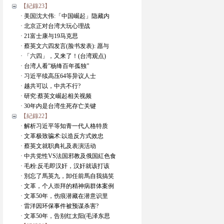
【紀錄23】
· 美国沈大伟:「中国崛起」隐藏内
· 北京正对台湾大玩心理战
· 21富士康与19马克思
· 蔡英文六四发言(脸书发表): 愿与
· 「六四」，又来了！(台湾观点)
· 台湾人看”杨绛百年孤独”
· 习近平续高压64等异议人士
· 越共可以，中共不行?
· 研究:蔡英文崛起相关视频
· 30年内是台湾生死存亡关键
【紀錄22】
· 解析习近平等知青一代人格特质
· 文革极致骗术:以造反方式效忠
· 蔡英文就职典礼及表演活动
· 中共党性VS法国邪教及俄国紅色食
· 毛粉:反毛即汉奸，汉奸就该打该
· 別忘了馬英九，卸任前馬自我搞笑
· 文革，个人崇拜的精神病群体案例
· 文革50年，伤痕潜藏在潜意识里
· 雷洋因环保事件被预谋杀害?
· 文革50年，告别红太阳(毛泽东思