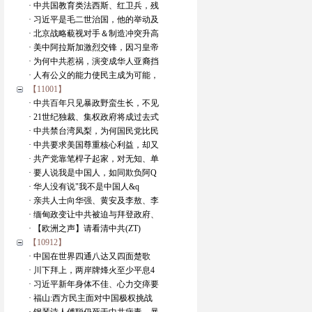
· 中共国教育类法西斯、红卫兵，残
· 习近平是毛二世治国，他的举动及
· 北京战略藐视对手＆制造冲突升高
· 美中阿拉斯加激烈交锋，因习皇帝
· 为何中共惹祸，演变成华人亚裔挡
· 人有公义的能力使民主成为可能，
【11001】
· 中共百年只见暴政野蛮生长，不见
· 21世纪独裁、集权政府将成过去式
· 中共禁台湾凤梨，为何国民党比民
· 中共要求美国尊重核心利益，却又
· 共产党靠笔桿子起家，对无知、单
· 要人说我是中国人，如同欺负阿Q
· 华人没有说"我不是中国人&q
· 亲共人士向华强、黄安及李敖、李
· 缅甸政变让中共被迫与拜登政府、
· 【欧洲之声】请看清中共(ZT)
【10912】
· 中国在世界四通八达又四面楚歌
· 川下拜上，两岸牌烽火至少平息4
· 习近平新年身体不佳、心力交瘁要
· 福山:西方民主面对中国极权挑战