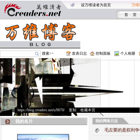
设万维读者为首页
万维
首 页
搜索>>
发表日志
控制面板
个人相册
https://blog.creaders.net/u/9070/
>
复制
>
收藏本页
我的网络日志
我的名片
毛左要的是权利争