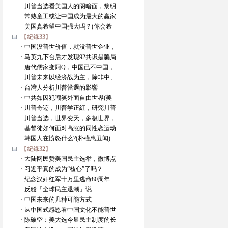
· 川普当选看美国人的阴暗面，黎明
· 常熟童工或让中国成为最大的赢家
· 美国真希望中国强大吗？(你会希
【紀錄33】
· 中国没普世价值，就没普世企业，
· 马英九下台后才发现92共识是骗局
· 唐代儒家变阿Q，中国已不中国，
· 川普未来以经济战为主，除非中、
· 台灣人分析川普當選的影響
· 中共如囚犯嘲笑外面自由世界(美
· 川普奇迹，川普学正紅，研究川普
· 川普当选，世界变天，多极世界，
· 基督徒如何面对高涨的同性恋运动
· 韩国人在愤怒什么?(朴槿惠丑闻)
【紀錄32】
· 大陆网民赞美国民主选举，微博点
· 习近平真的成为“核心”了吗？
· 纪念汉奸红军十万里逃命80周年
· 反驳「全球民主退潮」说
· 中国未来的几种可能方式
· 从中国式感恩看中国文化不能普世
· 陈破空：美大选今显民主制度的长