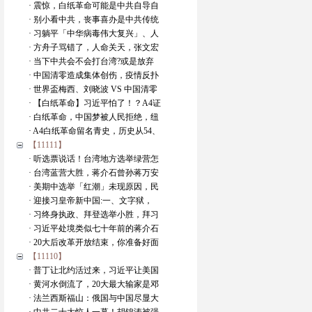
· 震惊，白纸革命可能是中共自导自
· 别小看中共，丧事喜办是中共传统
· 习躺平「中华病毒伟大复兴」、人
· 方舟子骂错了，人命关天，张文宏
· 当下中共会不会打台湾?或是放弃
· 中国清零造成集体创伤，疫情反扑
· 世界盃梅西、刘晓波 VS 中国清零
· 【白纸革命】习近平怕了！？A4证
· 白纸革命，中国梦被人民拒绝，纽
· A4白纸革命留名青史，历史从54、
【11111】
· 听选票说话！台湾地方选举绿营怎
· 台湾蓝营大胜，蒋介石曾孙蒋万安
· 美期中选举「红潮」未现原因，民
· 迎接习皇帝新中国:一、文字狱，
· 习终身执政、拜登选举小胜，拜习
· 习近平处境类似七十年前的蒋介石
· 20大后改革开放结束，你准备好面
【11110】
· 普丁让北约活过来，习近平让美国
· 黄河水倒流了，20大最大输家是邓
· 法兰西斯福山：俄国与中国尽显大