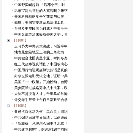
· 中国野蛮崛起前 「后邓小平」时
· 温家宝对批评他的人宽容吗？朱镕
· 美国科技战略竞争的前沿与边界，
· 戴琪：美国需要新贸易法律工具，
· 台湾及中华民国为何成为中美斗争
· 中国又成类清末极权锁国之势，台
【11004】
· 反习势力中共20大决战，习近平中
· 地表最危险地区上演的三角恋情，
· 中共犯台比照克里米亚，时间冬奥
· 红三代赵婷说真话伤了中国玻璃心
· 中国用行动证明赵婷说的话是真的
· 封杀左派电影无依之地，证明中共
· 美国「一中政策」开始松动，台湾
· 美参院通过战略竞争抗中法案，政
· 大陆不是没有人才，千里马却常淹
· 外交老手拜登上台百日新政组合拳
【11003】
· 亚裔抗议运动为何「黑命贵」组织
· 中共煽动民族主义情绪，以商逼政
· 「新疆棉」风波怎么回事？北京「
· 中共建党100年，倒退演120年前闹