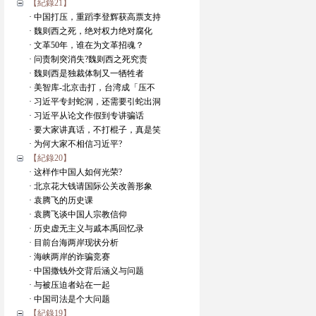
【紀錄21】
· 中国打压，重蹈李登辉获高票支持
· 魏则西之死，绝对权力绝对腐化
· 文革50年，谁在为文革招魂？
· 问责制突消失?魏则西之死究责
· 魏则西是独裁体制又一牺牲者
· 美智库-北京击打，台湾成「压不
· 习近平专封蛇洞，还需要引蛇出洞
· 习近平从论文作假到专讲骗话
· 要大家讲真话，不打棍子，真是笑
· 为何大家不相信习近平?
【紀錄20】
· 这样作中国人如何光荣?
· 北京花大钱请国际公关改善形象
· 袁腾飞的历史课
· 袁腾飞谈中国人宗教信仰
· 历史虚无主义与戚本禹回忆录
· 目前台海两岸现状分析
· 海峡两岸的诈骗竞赛
· 中国撒钱外交背后涵义与问题
· 与被压迫者站在一起
· 中国司法是个大问题
【紀錄19】