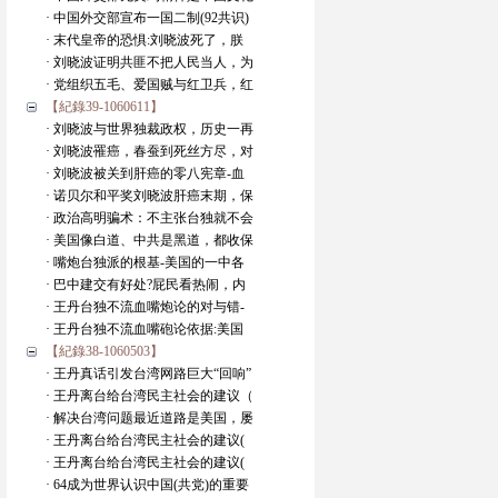
· 中国外交部宣布一国二制(92共识)
· 末代皇帝的恐惧:刘晓波死了，朕
· 刘晓波证明共匪不把人民当人，为
· 党组织五毛、爱国贼与红卫兵，红
【紀錄39-1060611】
· 刘晓波与世界独裁政权，历史一再
· 刘晓波罹癌，春蚕到死丝方尽，对
· 刘晓波被关到肝癌的零八宪章-血
· 诺贝尔和平奖刘晓波肝癌末期，保
· 政治高明骗术：不主张台独就不会
· 美国像白道、中共是黑道，都收保
· 嘴炮台独派的根基-美国的一中各
· 巴中建交有好处?屁民看热闹，内
· 王丹台独不流血嘴炮论的对与错-
· 王丹台独不流血嘴砲论依据:美国
【紀錄38-1060503】
· 王丹真话引发台湾网路巨大“回响”
· 王丹离台给台湾民主社会的建议（
· 解决台湾问题最近道路是美国，屡
· 王丹离台给台湾民主社会的建议(
· 王丹离台给台湾民主社会的建议(
· 64成为世界认识中国(共党)的重要