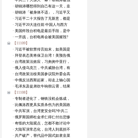
· 中共二十大惊人一幕！胡锦涛被强
· 胡锦涛哪想得到自己有这一天，韭
· 胡锦涛「被身体不适」，习近平又
· 习近平二十大报告了无新意，都是
· 习近平20大连任前:中国人与西方
· 美国炸毁台积电是最后手段，是中
· 一开战，台积电将会被美国摧毁?
【11109】
· 习近平被软禁传言始末，如美国是
· 拜登表态美将保卫台湾！美预告俄
· 台湾政策法效应，习匆匆中亚行，
· 俄入侵乌克兰，中共威胁台湾，有
· 台湾政策法桉美国参议院外委会高
· 中俄反法西斯起家，却走上轴心国
· 毛泽东及徒弟吹牛响彻云霄，结果
【11108】
· 专制者进化了，钢铁没机会炼成，
· 比佩洛西更具实质杀伤力的美国政
· 中共军演，台湾更安全吗?中共二
· 俄罗斯国师杜金求仁得仁付出悲惨
· 奇怪的大陆观点，怎都不敢讨论中
· 大陆军演常态化，台湾人到底担不
· 共产破产，替代品中国式奴隶韭菜