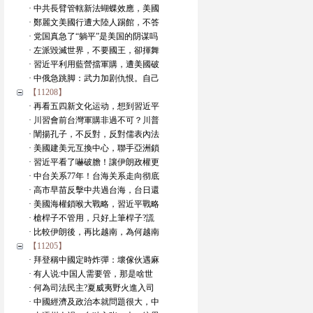
· 中共長臂管轄新法蝴蝶效應，美國
· 鄭麗文美國行遭大陸人踢館，不答
· 党国真急了“躺平”是美国的阴谋吗
· 左派毀滅世界，不要國王，卻揮舞
· 習近平利用藍營擋軍購，遭美國破
· 中俄急跳脚：武力加剧仇恨。自己
【11208】
· 再看五四新文化运动，想到習近平
· 川習會前台灣軍購非過不可？川普
· 闡揚孔子，不反對，反對儒表內法
· 美國建美元互換中心，聯手亞洲鎖
· 習近平看了嚇破膽！讓伊朗政權更
· 中台关系77年！台海关系走向彻底
· 高市早苗反擊中共過台海，台日還
· 美國海權鎖喉大戰略，習近平戰略
· 槍桿子不管用，只好上筆桿子?謊
· 比較伊朗後，再比越南，為何越南
【11205】
· 拜登稱中國定時炸彈：壞傢伙遇麻
· 有人说:中国人需要管，那是啥世
· 何為司法民主?夏威夷野火進入司
· 中國經濟及政治本就問題很大，中