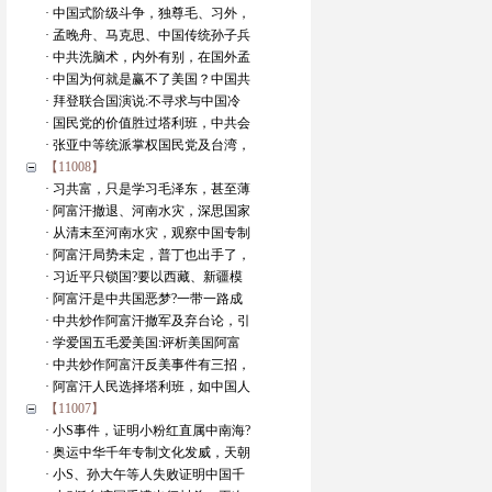
· 中国式阶级斗争，独尊毛、习外，
· 孟晚舟、马克思、中国传统孙子兵
· 中共洗脑术，内外有别，在国外孟
· 中国为何就是赢不了美国？中国共
· 拜登联合国演说:不寻求与中国冷
· 国民党的价值胜过塔利班，中共会
· 张亚中等统派掌权国民党及台湾，
【11008】
· 习共富，只是学习毛泽东，甚至薄
· 阿富汗撤退、河南水灾，深思国家
· 从清末至河南水灾，观察中国专制
· 阿富汗局势未定，普丁也出手了，
· 习近平只锁国?要以西藏、新疆模
· 阿富汗是中共国恶梦?一带一路成
· 中共炒作阿富汗撤军及弃台论，引
· 学爱国五毛爱美国:评析美国阿富
· 中共炒作阿富汗反美事件有三招，
· 阿富汗人民选择塔利班，如中国人
【11007】
· 小S事件，证明小粉红直属中南海?
· 奥运中华千年专制文化发威，天朝
· 小S、孙大午等人失败证明中国千