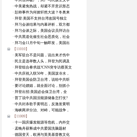
· 中共信仰破产，共产与民族主义学
· 中美避免热战，却避不开意识形态
· 彭帅事件为何掀轩然大波？冬奥来
· 拜登:美国不支持台湾改国号独立
· 拜习会谈结果与内幕评析，双方都
· 拜习会谈之际，美国会议员拜访台
· 中共黑道化催生社会恶质化，社会
· 拜习会11月中旬一触即发，美国出
【11010】
· 美军驻台不是问题，说出来才伤中
· 民主是选举数人头，拜登为民调及
· 拜登组合拳求战?CNN突专访蔡英文
· 中共庆祝入联50年，美国泼冷水，
· 拜登美国会防卫台湾，说给中共听
· 要讨论嫖娼，就全面讨论，别抓小
· 拜登出招:美国必会保卫台湾，全
· 普丁说中共国没能源储备怎打仗?
· 中共封杀歌手黄明志，反激发黄明
· 海峡两岸分治、对峙，可能战争，
【11009】
· 十一国庆爆发能源等危机，内外交
· 孟晚舟获释成中共爱国洗脑题材
· 德国变天，欧洲与英美基督教文化