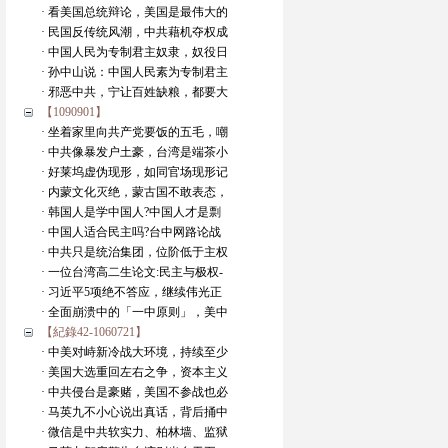
· 看美国总统辩论，美国是最伟大的
· 民国反传统风潮，中共藉机夺权成
· 中国人民为专制君主奴隶，奴役日
· 孙中山说：中国人民素为专制君主
· 邪恶中共，宁让百姓缺粮，都要大
【1090901】
· 坐着家里向共产党要饭的五毛，嘲
· 中共像暴发户土豪，台湾是端茶小
· 好莱坞虚伪现形，如同官场现形记
· 内蒙文化灭绝，蒙古国不敢表态，
· 韩国人是学中国人?中国人才是剽
· 中国人适合民主吗?台中网路论战
· 中共只是统治集团，位阶低于主权
· 一位台湾高二生论文:民主与极权-
· 习近平5项绝不答应，继续伟光正
· 全面崩溃中的「一中原则」，美中
【紀錄42-1060721】
· 中美对峙新冷战大环境，持续至少
· 美国大选重回左右之争，资本主义
· 中共侵台是豪赌，美国不参战也必
· 马英九不小心说出真话，背后捅中
· 微信是中共软实力、柏林墙、监狱