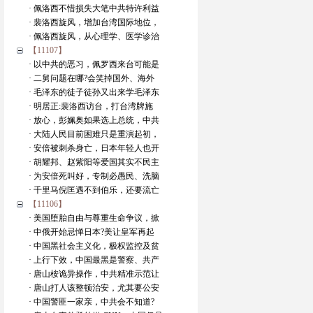
· 佩洛西不惜损失大笔中共特许利益
· 裴洛西旋风，增加台湾国际地位，
· 佩洛西旋风，从心理学、医学诊治
【11107】
· 以中共的恶习，佩罗西来台可能是
· 二舅问题在哪?会笑掉国外、海外
· 毛泽东的徒子徒孙又出来学毛泽东
· 明居正:裴洛西访台，打台湾牌施
· 放心，彭姵奥如果选上总统，中共
· 大陆人民目前困难只是重演起初，
· 安倍被刺杀身亡，日本年轻人也开
· 胡耀邦、赵紫阳等爱国其实不民主
· 为安倍死叫好，专制必愚民、洗脑
· 千里马倪匡遇不到伯乐，还要流亡
【11106】
· 美国堕胎自由与尊重生命争议，掀
· 中俄开始忌惮日本?美让皇军再起
· 中国黑社会主义化，极权监控及贫
· 上行下效，中国最黑是警察、共产
· 唐山桉诡异操作，中共精准示范让
· 唐山打人该整顿治安，尤其要公安
· 中国警匪一家亲，中共会不知道?