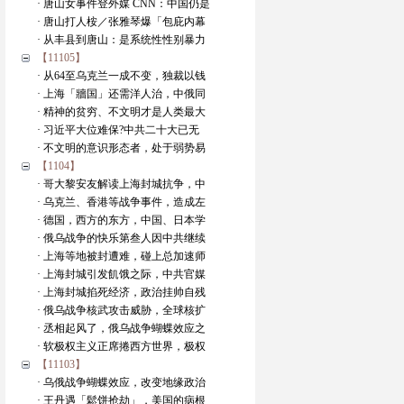
· 唐山女事件登外媒 CNN：中国仍是
· 唐山打人桉／张雅琴爆「包庇内幕
· 从丰县到唐山：是系统性性别暴力
【11105】
· 从64至乌克兰一成不变，独裁以钱
· 上海「牆国」还需洋人治，中俄同
· 精神的贫穷、不文明才是人类最大
· 习近平大位难保?中共二十大已无
· 不文明的意识形态者，处于弱势易
【1104】
· 哥大黎安友解读上海封城抗争，中
· 乌克兰、香港等战争事件，造成左
· 德国，西方的东方，中国、日本学
· 俄乌战争的快乐第叁人因中共继续
· 上海等地被封遭难，碰上总加速师
· 上海封城引发飢饿之际，中共官媒
· 上海封城掐死经济，政治挂帅自残
· 俄乌战争核武攻击威胁，全球核扩
· 丞相起风了，俄乌战争蝴蝶效应之
· 软极权主义正席捲西方世界，极权
【11103】
· 乌俄战争蝴蝶效应，改变地缘政治
· 王丹遇「鬆饼抢劫」，美国的病根