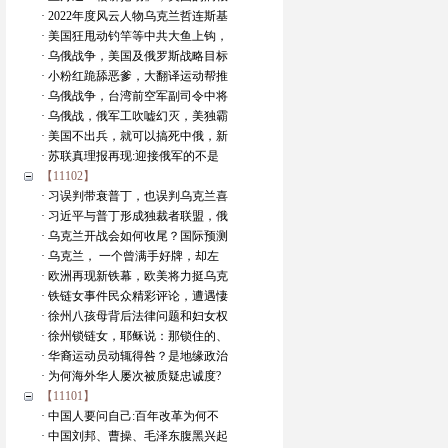
· 2022年度风云人物乌克兰哲连斯基
· 美国狂甩动钓竿等中共大鱼上钩，
· 乌俄战争，美国及俄罗斯战略目标
· 小粉红跪舔恶爹，大翻译运动帮推
· 乌俄战争，台湾前空军副司令中将
· 乌俄战，俄军工吹嘘幻灭，美独霸
· 美国不出兵，就可以搞死中俄，新
· 苏联真理报再现:迎接俄军的不是
【11102】
· 习误判带衰普丁，也误判乌克兰喜
· 习近平与普丁形成独裁者联盟，俄
· 乌克兰开战会如何收尾？国际预测
· 乌克兰， 一个曾满手好牌，却左
· 欧洲再现新铁幕，欧美将力挺乌克
· 铁链女事件民众精彩评论，遭遇悽
· 徐州八孩母背后法律问题和妇女权
· 徐州锁链女，耶稣说：那锁住的、
· 华裔运动员动辄得咎？是地缘政治
· 为何海外华人屡次被质疑忠诚度?
【11101】
· 中国人要问自己:百年改革为何不
· 中国刘邦、曹操、毛泽东腹黑兴起