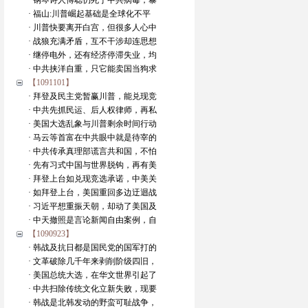
· 钢琴诗人傅聪仍死于中共病毒，暴
· 福山:川普崛起基础是全球化不平
· 川普快要离开白宫，但很多人心中
· 战狼充满矛盾，互不干涉却连思想
· 继停电外，还有经济停滞失业，均
· 中共挟洋自重，只它能卖国当狗求
【1091101】
· 拜登及民主党暂赢川普，能兑现竞
· 中共先抓民运、后人权律师，再私
· 美国大选乱象与川普剩余时间行动
· 马云等首富在中共眼中就是待宰的
· 中共传承真理部谎言共和国，不怕
· 先有习式中国与世界脱钩，再有美
· 拜登上台如兑现竞选承诺，中美关
· 如拜登上台，美国重回多边迂迴战
· 习近平想重振天朝，却动了美国及
· 中天撤照是言论新闻自由案例，自
【1090923】
· 韩战及抗日都是国民党的国军打的
· 文革破除几千年来剥削阶级四旧，
· 美国总统大选，在华文世界引起了
· 中共扫除传统文化立新失败，现要
· 韩战是北韩发动的野蛮可耻战争，