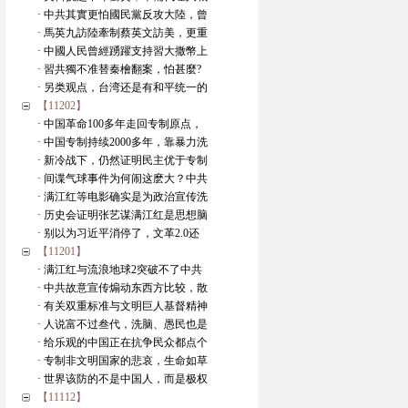
· 中共其實更怕國民黨反攻大陸，曾
· 馬英九訪陸牽制蔡英文訪美，更重
· 中國人民曾經踴躍支持習大撒幣上
· 習共獨不准替秦檜翻案，怕甚麼?
· 另类观点，台湾还是有和平统一的
【11202】
· 中国革命100多年走回专制原点，
· 中国专制持续2000多年，靠暴力洗
· 新冷战下，仍然证明民主优于专制
· 间谍气球事件为何闹这麽大？中共
· 满江红等电影确实是为政治宣传洗
· 历史会证明张艺谋满江红是思想脑
· 别以为习近平消停了，文革2.0还
【11201】
· 满江红与流浪地球2突破不了中共
· 中共故意宣传煽动东西方比较，散
· 有关双重标准与文明巨人基督精神
· 人说富不过叁代，洗脑、愚民也是
· 给乐观的中国正在抗争民众都点个
· 专制非文明国家的悲哀，生命如草
· 世界该防的不是中国人，而是极权
【11112】