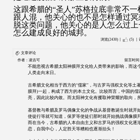
这跟希腊的“圣人”苏格拉底非常不
跟人混，他关心的也不是怎样通过冥
脱这类问题，他关心的是人怎么过上
怎么建成良好的城邦。
浏览(2430)
(5)
文章评论
作者：凌吉可
留言时间：20
不能忽视古希腊太阳神膜拜文化给人类带来的影响，而这
人类走向末日。
古希腊文化相当于西方的“儒家”，与古罗马强权文化等土著
膜拜)一起，构成了西方的本土文化。比较而言，中国的儒
亮，因此比较内敛。而太阳神文化有攫取神荣耀的取向，
基督教与希腊及罗马偶像文化的争战从基督教诞生时就开
使徒行等就可知道，保罗等使徒们那时就开始挑战偶像膜
而在当今，古希腊的人本自由主义和古罗马的强权文化逐
恋，自我中心，人定胜天等糟粕也逐渐抬头！