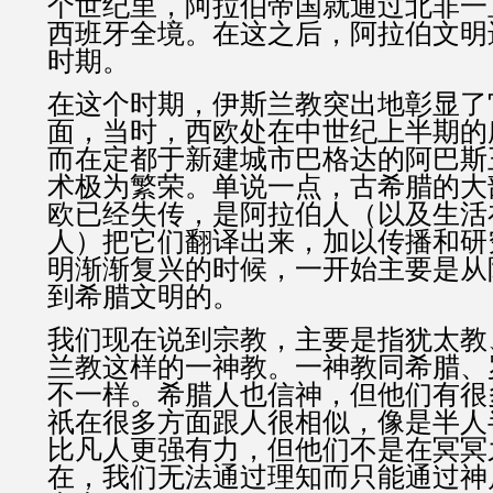
个世纪里，阿拉伯帝国就通过北非一
西班牙全境。在这之后，阿拉伯文明
时期。
在这个时期，伊斯兰教突出地彰显了
面，当时，西欧处在中世纪上半期的
而在定都于新建城市巴格达的阿巴斯
术极为繁荣。单说一点，古希腊的大
欧已经失传，是阿拉伯人（以及生活
人）把它们翻译出来，加以传播和研
明渐渐复兴的时候，一开始主要是从
到希腊文明的。
我们现在说到宗教，主要是指犹太教
兰教这样的一神教。一神教同希腊、
不一样。希腊人也信神，但他们有很
祇在很多方面跟人很相似，像是半人
比凡人更强有力，但他们不是在冥冥
在，我们无法通过理知而只能通过神