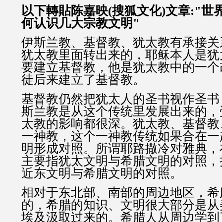
以
下轉貼陈嘉映(搜狐文化)文章:"
何认识几大宗教文明"
伊斯兰教、基督教、犹太教有承接关
犹太教里面转出来的，耶稣本人是犹
要建立基督教，他是犹太教中的一个
徒后来建立了基督教。
基督教仍然把犹太人的圣书视作圣书
斯兰教是从这个传统里发展出来的，
太教的影响都很深。犹太教、基督教
一神教，这个一神教传统如果合在一
明形成对照。所谓耶路撒冷对雅典，
主要指犹太文明与希腊文明的对照，
近东文明与希腊文明的对照。
相对于东北部、南部的周边地区，希
的，希腊的知识、文明很大部分是从
埃及汲取过来的。希腊人从周边学到