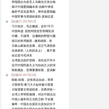
· 举报国台办发言人马晓光主张台独
· 探讨中国爱国贼本质-你眼中神圣
· 杨舒平其实是辱共，辱华是爱国贼
· 中国军事与美国的差距-真相总是
【紀錄37-20170412】
· 习川友好，毛左尴尬，反扑?不只
· 中国奇迹: 居然同情贪官而嘲笑清
· 中國，不講理、沒邏輯的野蠻大國
· 假日好歌邓丽君 - 微风细雨，世
· 王岐山家族也贪腐，还正气凛然抓
· 也来跟风《人民的名义》，看不看
· 余志坚与毛泽东
· 台湾政治庇护资格，张向忠不符今
· 近代中国民族主义与自由主义的演
· 联航溅血，亚裔屡遭歧视，是误解
【紀錄36-20170224】
· 联航:歧视，还有表达自由，乖乖
· 川普研究:看习大大如何被川普耍
· 大陆需要文明进程表，非两岸统一
· 台湾人李明哲被捕，对比中国法治
· 中国人被剥夺正当防卫权-于欢案
· 秦晖：中国左右派区分及知识分子