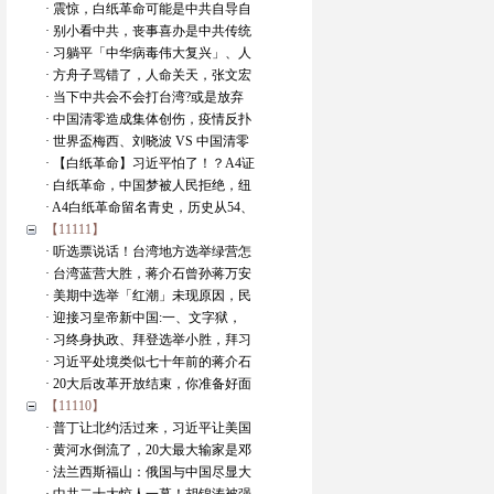
· 震惊，白纸革命可能是中共自导自
· 别小看中共，丧事喜办是中共传统
· 习躺平「中华病毒伟大复兴」、人
· 方舟子骂错了，人命关天，张文宏
· 当下中共会不会打台湾?或是放弃
· 中国清零造成集体创伤，疫情反扑
· 世界盃梅西、刘晓波 VS 中国清零
· 【白纸革命】习近平怕了！？A4证
· 白纸革命，中国梦被人民拒绝，纽
· A4白纸革命留名青史，历史从54、
【11111】
· 听选票说话！台湾地方选举绿营怎
· 台湾蓝营大胜，蒋介石曾孙蒋万安
· 美期中选举「红潮」未现原因，民
· 迎接习皇帝新中国:一、文字狱，
· 习终身执政、拜登选举小胜，拜习
· 习近平处境类似七十年前的蒋介石
· 20大后改革开放结束，你准备好面
【11110】
· 普丁让北约活过来，习近平让美国
· 黄河水倒流了，20大最大输家是邓
· 法兰西斯福山：俄国与中国尽显大