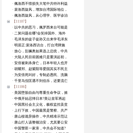
· 佩洛西不惜损失大笔中共特许利益
· 裴洛西旋风，增加台湾国际地位，
· 佩洛西旋风，从心理学、医学诊治
【11107】
· 以中共的恶习，佩罗西来台可能是
· 二舅问题在哪?会笑掉国外、海外
· 毛泽东的徒子徒孙又出来学毛泽东
· 明居正:裴洛西访台，打台湾牌施
· 放心，彭姵奥如果选上总统，中共
· 大陆人民目前困难只是重演起初，
· 安倍被刺杀身亡，日本年轻人也开
· 胡耀邦、赵紫阳等爱国其实不民主
· 为安倍死叫好，专制必愚民、洗脑
· 千里马倪匡遇不到伯乐，还要流亡
【11106】
· 美国堕胎自由与尊重生命争议，掀
· 中俄开始忌惮日本?美让皇军再起
· 中国黑社会主义化，极权监控及贫
· 上行下效，中国最黑是警察、共产
· 唐山桉诡异操作，中共精准示范让
· 唐山打人该整顿治安，尤其要公安
· 中国警匪一家亲，中共会不知道?