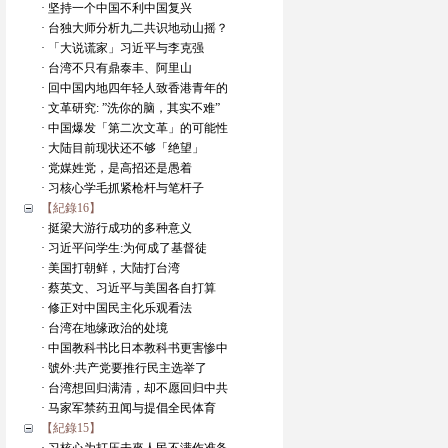
· 坚持一个中国不利中国复兴
· 台独大师分析九二共识地动山摇？
· 「大说谎家」习近平与李克强
· 台湾不只有鼎泰丰、阿里山
· 回中国内地四年轻人致香港青年的
· 文革研究: ”洗你的脑，其实不难”
· 中国爆发「第二次文革」的可能性
· 大陆目前现状还不够「绝望」
· 党媒姓党，是高招还是愚着
· 习核心学毛抓紧枪杆与笔杆子
【紀錄16】
· 挺梁大游行成功的多种意义
· 习近平问学生:为何成了基督徒
· 美国打朝鲜，大陆打台湾
· 蔡英文、习近平与美国各自打算
· 修正对中国民主化乐观看法
· 台湾在地缘政治的处境
· 中国教科书比日本教科书更害惨中
· 號外:共产党要推行民主选举了
· 台湾想回归满清，却不愿回归中共
· 马家军禁药丑闻与提倡全民体育
【紀錄15】