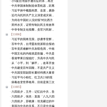
· 小S挺台湾国手遭出征封杀，再次
· 中共举国体制制造体育机器，距离
· 习近平挟中概股肉票、韭菜，裹胁
· 近代乌托邦共产主义演变成灾祸，
· 为何在中国好人没好报?对比西方
· 郑州水灾，证明专制比民主有效率
· 中华专制文化怪圈，贪官污民财，
【11006】
· 习近平的我将无我，抄袭李登辉，
· 百年中共，台湾盟友统派联合报劝
· 百年党庆难解中共灰暗危局，中南
· 中国文化的内核就是欺骗，中共是
· 香港苹果日报熄灯，升高中共与民
· 从「小平」到「躺平」，改革开放
· 中共建党百年回顾，不是共产主义
· 中共国安部副部长董经纬携大量资
· 习近平与小粉红、红卫兵2.0的现
· 病毒改变世界格局，目前是第三次
【11005】
· 六四前夕，王丹：记忆抗中共，吾
· 六四前夕，张杰：直面「八九六四
· 六四前夕，苏晓康：坦克碾过的中
· 美国与中共的关系，不只是中共骗