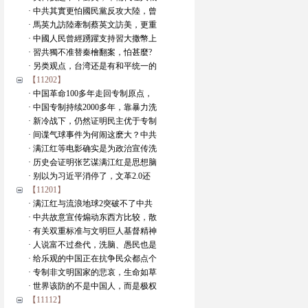
· 中共其實更怕國民黨反攻大陸，曾
· 馬英九訪陸牽制蔡英文訪美，更重
· 中國人民曾經踴躍支持習大撒幣上
· 習共獨不准替秦檜翻案，怕甚麼?
· 另类观点，台湾还是有和平统一的
【11202】
· 中国革命100多年走回专制原点，
· 中国专制持续2000多年，靠暴力洗
· 新冷战下，仍然证明民主优于专制
· 间谍气球事件为何闹这麽大？中共
· 满江红等电影确实是为政治宣传洗
· 历史会证明张艺谋满江红是思想脑
· 别以为习近平消停了，文革2.0还
【11201】
· 满江红与流浪地球2突破不了中共
· 中共故意宣传煽动东西方比较，散
· 有关双重标准与文明巨人基督精神
· 人说富不过叁代，洗脑、愚民也是
· 给乐观的中国正在抗争民众都点个
· 专制非文明国家的悲哀，生命如草
· 世界该防的不是中国人，而是极权
【11112】