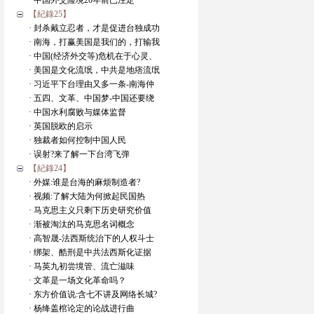
· 中国外交险境20年前已注定
【紀錄25】
· 封杀戴立忍者，才是促进台独成功
· 南海，打赢美国是我们的，打输我
· 中国(经济外交等)危机在于心灵、
· 美国是文化流氓，中共是地痞流氓
· 习近平下台理由又多一条-南海仲
· 五四、文革、中国梦-中国还要绕
· 中国水利腐败与媒体监督
· 英国脱欧的启示
· 独裁者如何控制中国人民
· 误射?来了解一下台湾飞弹
【紀錄24】
· 外媒:谁是台海的麻烦制造者?
· 视频:了解大陆为何掀起民国热
· 马克思主义只剩下历史研究价值
· 渐被淘汰的马克思名词概念
· 高智晟-法西斯统治下的人权斗士
· 绑架、酷刑是中共法西斯化证据
· 马英九初尝境管、流亡滋味
· 文革是一场文化革命吗？
· 东方价值说:含七不讲及网络长城?
· 杨绛盖棺论定的论战进行曲