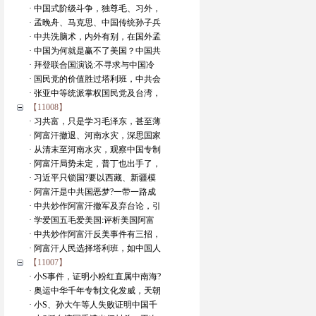
· 中国式阶级斗争，独尊毛、习外，
· 孟晚舟、马克思、中国传统孙子兵
· 中共洗脑术，内外有别，在国外孟
· 中国为何就是赢不了美国？中国共
· 拜登联合国演说:不寻求与中国冷
· 国民党的价值胜过塔利班，中共会
· 张亚中等统派掌权国民党及台湾，
【11008】
· 习共富，只是学习毛泽东，甚至薄
· 阿富汗撤退、河南水灾，深思国家
· 从清末至河南水灾，观察中国专制
· 阿富汗局势未定，普丁也出手了，
· 习近平只锁国?要以西藏、新疆模
· 阿富汗是中共国恶梦?一带一路成
· 中共炒作阿富汗撤军及弃台论，引
· 学爱国五毛爱美国:评析美国阿富
· 中共炒作阿富汗反美事件有三招，
· 阿富汗人民选择塔利班，如中国人
【11007】
· 小S事件，证明小粉红直属中南海?
· 奥运中华千年专制文化发威，天朝
· 小S、孙大午等人失败证明中国千