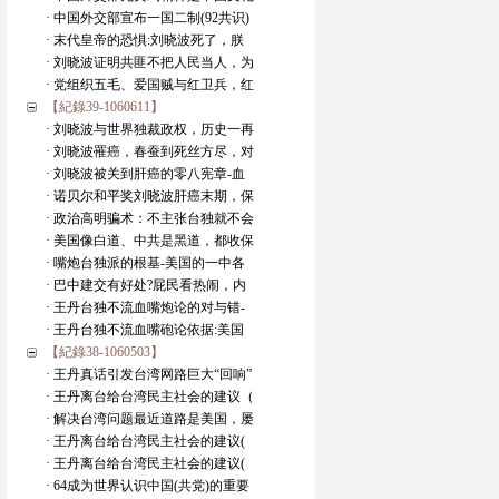
· 中国外交部宣布一国二制(92共识)
· 末代皇帝的恐惧:刘晓波死了，朕
· 刘晓波证明共匪不把人民当人，为
· 党组织五毛、爱国贼与红卫兵，红
【紀錄39-1060611】
· 刘晓波与世界独裁政权，历史一再
· 刘晓波罹癌，春蚕到死丝方尽，对
· 刘晓波被关到肝癌的零八宪章-血
· 诺贝尔和平奖刘晓波肝癌末期，保
· 政治高明骗术：不主张台独就不会
· 美国像白道、中共是黑道，都收保
· 嘴炮台独派的根基-美国的一中各
· 巴中建交有好处?屁民看热闹，内
· 王丹台独不流血嘴炮论的对与错-
· 王丹台独不流血嘴砲论依据:美国
【紀錄38-1060503】
· 王丹真话引发台湾网路巨大“回响”
· 王丹离台给台湾民主社会的建议（
· 解决台湾问题最近道路是美国，屡
· 王丹离台给台湾民主社会的建议(
· 王丹离台给台湾民主社会的建议(
· 64成为世界认识中国(共党)的重要