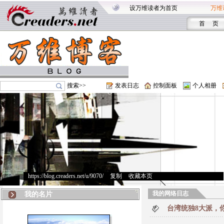
设万维读者为首页
万维
首 页
搜索>>
发表日志
控制面板
个人相册
https://blog.creaders.net/u/9070/
>
复制
>
收藏本页
我的网络日志
我的名片
台湾统独8大派，