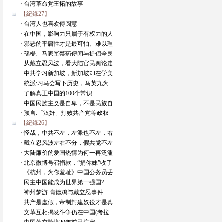
· 台湾革命党王拓的故事
【紀錄27】
· 台湾人也喜欢傅圆慧
· 在中国，影响力只属于有权力的人
· 邪恶的平庸性才是最可怕、难以理
· 孫楊、马家军禁药傳闻与提倡全民
· 从戴立忍风波，看大陆官民舆论走
· 中共学习新加坡，新加坡却在学美
· 統派:习马会写下历史，马英九为
· 了解真正中国的100个常识
· 中国民族主义是自卑，不是民族自
· 预言:「汉奸」打败共产党等政权
【紀錄26】
· 怪哉，中共不左，左派也不左，右
· 戴立忍风波左右不分，假共党不左
· 大陆廉价的爱国热情为何一再泛滥
· 北京微博号召捐款，“捐你妹”收了
· 《杭州，为你羞耻》中国公务员丢
· 民主中国能成为世界第一强国?
· 神州梦游-肯德鸡与戴立忍事件
· 共产是虚假，帝制封建奴役才是真
· 文革互相揭发斗争仍在中国(考拉