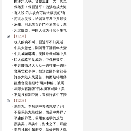
· 由涿州人祸、台独主张、大一统思
· 保雄安！保習近平！洩洪造成大淹
· 有人說:习共攻台可能大幅提前?有
· 河北水災後，給習近平及中共最後
· 涿州、河北老百姓鬥不過老天，應
· 河北惨剧，中国人你为什麽不生气
【11204】
· 咬人的狗不叫，習近平不知死活，
· 中共大忽悠，剛與普丁講百年大變
· 中共威嚇鄰國，美國乘機威嚇中共
· 印太战略初见成效，中俄被孤立，
· 中共懼怕洋大人及一邊打壓一邊暗
· 寶馬雪糕事件，教訓德國外交部長
· 許多大陸人民受苦，轉而期待兩蔣
· 龍應台投書紐時:兩岸和解，被罵
· 星際大戰翻版?日本擴軍威懾！美
· 不是只有劉亞洲，還有許多中下階
【11203】
· 馬英九、李敖到中共國就變了?可
· 不是馬英九能雄起，而是中共孬了
· 平庸的邪恶，常用假道学的反战、
· 蔡訪美，馬訪中，對比之下，可能
· 美日挑起中印衝突，準備代理人戰