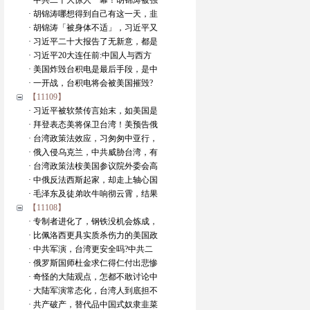
· 中共二十大惊人一幕！胡锦涛被强
· 胡锦涛哪想得到自己有这一天，韭
· 胡锦涛「被身体不适」，习近平又
· 习近平二十大报告了无新意，都是
· 习近平20大连任前:中国人与西方
· 美国炸毁台积电是最后手段，是中
· 一开战，台积电将会被美国摧毁?
【11109】
· 习近平被软禁传言始末，如美国是
· 拜登表态美将保卫台湾！美预告俄
· 台湾政策法效应，习匆匆中亚行，
· 俄入侵乌克兰，中共威胁台湾，有
· 台湾政策法桉美国参议院外委会高
· 中俄反法西斯起家，却走上轴心国
· 毛泽东及徒弟吹牛响彻云霄，结果
【11108】
· 专制者进化了，钢铁没机会炼成，
· 比佩洛西更具实质杀伤力的美国政
· 中共军演，台湾更安全吗?中共二
· 俄罗斯国师杜金求仁得仁付出悲惨
· 奇怪的大陆观点，怎都不敢讨论中
· 大陆军演常态化，台湾人到底担不
· 共产破产，替代品中国式奴隶韭菜