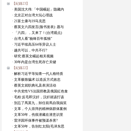
【紀錄23】
· 美国沈大伟:「中国崛起」隐藏内
· 北京正对台湾大玩心理战
· 21富士康与19马克思
· 蔡英文六四发言(脸书发表): 愿与
· 「六四」，又来了！(台湾观点)
· 台湾人看”杨绛百年孤独”
· 习近平续高压64等异议人士
· 越共可以，中共不行?
· 研究:蔡英文崛起相关视频
· 30年内是台湾生死存亡关键
【紀錄22】
· 解析习近平等知青一代人格特质
· 文革极致骗术:以造反方式效忠
· 蔡英文就职典礼及表演活动
· 中共党性VS法国邪教及俄国紅色食
· 毛粉:反毛即汉奸，汉奸就该打该
· 別忘了馬英九，卸任前馬自我搞笑
· 文革，个人崇拜的精神病群体案例
· 文革50年，伤痕潜藏在潜意识里
· 雷洋因环保事件被预谋杀害?
· 文革50年，告别红太阳(毛泽东思