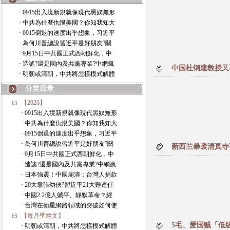
· 0915出入境新規就像現代黑奴無形
· 中共為什麼仇恨美國？你知我知大
· 0915倒退的速度出乎想象，习近平
· 為何川普總說習近平是好朋友?關
· 9月15日中共國正式西朝鮮化，中
· 造謠?還是國內及共黨專業?中網瘋
中国杜钢建教授又要
· 明朝或清朝，中共將怎樣模式解體
分类目录
【2026】
· 0915出入境新規就像現代黑奴無形
· 中共為什麼仇恨美國？你知我知大
· 0915倒退的速度出乎想象，习近平
· 為何川普總說習近平是好朋友?關
新西兰暴袭清真寺
· 9月15日中共國正式西朝鮮化，中
· 造謠?還是國內及共黨專業?中網瘋
· 日本強震！中國崩潰：台灣人捐款
· 20大靠張幼俠?習近平21大難連任
· 中國2.2億人躺平、靜默革命？經
· 台灣在衛星網路領域的突破如何使
【每月聖經文】
5毛、爱国贼「低
· 明朝或清朝，中共將怎樣模式解體