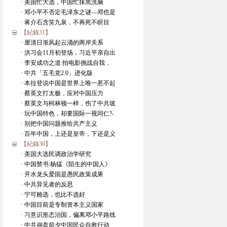
· 美国忙大选，中国忙抹黑洗脑
· 邓小平不否定毛泽东之谜—邓也是
· 蒋介石含笑九泉，不再死不瞑目
【紀錄31】
· 厘清日渐风起云涌的两岸关系
· 洪习会11月初登场，习近平亲自出
· 李安成功之道:拍电影挑战自我，
· 中共「五毛党2.0」进化版
· 本拉登说中国是世界上唯一惹不起
· 蔡英文打太极，应对中国压力
· 蔡英文与柯林顿一样，伤了中共玻
· 玩中国特色，却要国际一视同仁?-
· 别把中国问题推给共产主义
· 百年中国，上还是皇帝，下还是义
【紀錄30】
· 美国大选民调政治学研究
· 中国禁书:杨猛《陌生的中国人》
· 开水龙头爱国是愚民政策成果
· 中共异见者的反思
· 宁可贿选，也比不选好
· 中国目前是专制资本主义国家
· 习意识形态治国，偏离邓小平路线
· 中共崩盘前夕中国民众自救行动