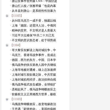
· 唐山女事件登外媒 CNN：中国仍是
· 唐山打人桉／张雅琴爆「包庇内幕
· 从丰县到唐山：是系统性性别暴力
【11105】
· 从64至乌克兰一成不变，独裁以钱
· 上海「牆国」还需洋人治，中俄同
· 精神的贫穷、不文明才是人类最大
· 习近平大位难保?中共二十大已无
· 不文明的意识形态者，处于弱势易
【1104】
· 哥大黎安友解读上海封城抗争，中
· 乌克兰、香港等战争事件，造成左
· 德国，西方的东方，中国、日本学
· 俄乌战争的快乐第叁人因中共继续
· 上海等地被封遭难，碰上总加速师
· 上海封城引发飢饿之际，中共官媒
· 上海封城掐死经济，政治挂帅自残
· 俄乌战争核武攻击威胁，全球核扩
· 丞相起风了，俄乌战争蝴蝶效应之
· 软极权主义正席捲西方世界，极权
【11103】
· 乌俄战争蝴蝶效应，改变地缘政治
· 王丹遇「鬆饼抢劫」，美国的病根