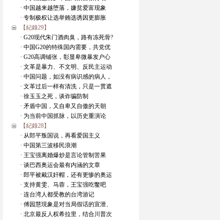
· 中国越来越堕落，嫌贫爱富现象
· 专制极权让选举贿选诱因更膨胀
【紀錄29】
· G20现代朱门酒肉臭，路有冻死骨?
· 中国G20的特殊国内需要，共党优
· G20高调铺张，彰显卑微暴发户心
· 文革是暴力、不文明、反民主运动
· 中国问题，如没有病识感的病人，
· 文革过后一样有清洗，只是一贯遮
· 徐玉玉之死，谈诈骗防制
· 矛盾中国，又自卑又自傲的天朝
· 为当前中国抓脉，以历史重演论
【紀錄28】
· 从郎平叛国说，再看爱国主义
· 中国第三波移民浪潮
· 王宝强离婚爆炒是言论管制苦果
· 谈巴西奥运会最有内涵的文章
· 郎平被戴汉奸帽，还有更惨的奥运
· 支持黄雯、马蓉，王宝强吃鳖吧
· 连台湾人都受教的台湾游记
· 傅园慧現象是对当局假话的宣泄、
· 北京最反人权希拉里，结合川普次