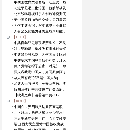
· 中共国教育类法西斯、红卫兵，残
· 习近平是毛二世治国，他的举动及
· 北京战略藐视对手＆制造冲突升高
· 美中阿拉斯加激烈交锋，因习皇帝
· 为何中共惹祸，演变成华人亚裔挡
· 人有公义的能力使民主成为可能，
【11001】
· 中共百年只见暴政野蛮生长，不见
· 21世纪独裁、集权政府将成过去式
· 中共禁台湾凤梨，为何国民党比民
· 中共要求美国尊重核心利益，却又
· 共产党靠笔桿子起家，对无知、单
· 要人说我是中国人，如同欺负阿Q
· 华人没有说"我不是中国人&q
· 亲共人士向华强、黄安及李敖、李
· 缅甸政变让中共被迫与拜登政府、
· 【欧洲之声】请看清中共(ZT)
【10912】
· 中国在世界四通八达又四面楚歌
· 川下拜上，两岸牌烽火至少平息4
· 习近平新年身体不佳、心力交瘁要
· 福山:西方民主面对中国极权挑战