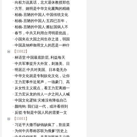
· 向权力说真话，北大退休教授郑也
· 方芳、姚明是中华文化薰陶的精緻
· 柏杨-丑陋的中国人:中国传统文化
· 柏杨-丑陋的中国人:五四已百年，
· 柏杨-丑陋的中国人:酱缸国病人不
· 春节，中共又利用台湾明星统战，
· 小国夹在大国之间生存之道，弱国
· 中国及纳粹御用文人的恶是一种什
【11012】
· 林语堂:中国最底阶层, 利益每天
· 中共军事提升大外宣，刺激美、日
· 明居正:中共对美国、日本毫无办
· 中华文化就是专制奴化文化，让你
· 王力宏事件近尾声，一场豪门、高
· 从女性主义观点，看王力宏离婚一
· 王力宏从龙的传人一夕之间人人喊
· 中国文化逻辑:灾难没有降临自己
· 颜纯钩: 我们这一代，或许看得到
· 反驳:专制是中国人民的需要一文
【11011】
· 习近平大撒币缺钱缺疯了，割韭菜
· 为何中共尊称苏联为俄爹?历史上