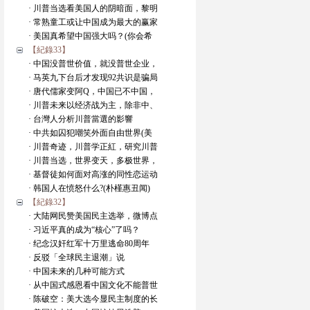
· 川普当选看美国人的阴暗面，黎明
· 常熟童工或让中国成为最大的赢家
· 美国真希望中国强大吗？(你会希
【紀錄33】
· 中国没普世价值，就没普世企业，
· 马英九下台后才发现92共识是骗局
· 唐代儒家变阿Q，中国已不中国，
· 川普未来以经济战为主，除非中、
· 台灣人分析川普當選的影響
· 中共如囚犯嘲笑外面自由世界(美
· 川普奇迹，川普学正紅，研究川普
· 川普当选，世界变天，多极世界，
· 基督徒如何面对高涨的同性恋运动
· 韩国人在愤怒什么?(朴槿惠丑闻)
【紀錄32】
· 大陆网民赞美国民主选举，微博点
· 习近平真的成为“核心”了吗？
· 纪念汉奸红军十万里逃命80周年
· 反驳「全球民主退潮」说
· 中国未来的几种可能方式
· 从中国式感恩看中国文化不能普世
· 陈破空：美大选今显民主制度的长