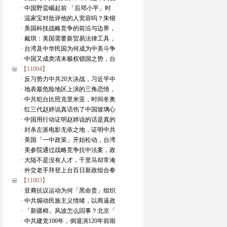
· 中国野蛮崛起前 「后邓小平」时
· 温家宝对批评他的人宽容吗？朱镕
· 美国科技战略竞争的前沿与边界，
· 戴琪：美国需要新贸易法律工具，
· 台湾及中华民国为何成为中美斗争
· 中国又成类清末极权锁国之势，台
【11004】
· 反习势力中共20大决战，习近平中
· 地表最危险地区上演的三角恋情，
· 中共犯台比照克里米亚，时间冬奥
· 红三代赵婷说真话伤了中国玻璃心
· 中国用行动证明赵婷说的话是真的
· 封杀左派电影无依之地，证明中共
· 美国「一中政策」开始松动，台湾
· 美参院通过战略竞争抗中法案，政
· 大陆不是没有人才，千里马却常淹
· 外交老手拜登上台百日新政组合拳
【11003】
· 亚裔抗议运动为何「黑命贵」组织
· 中共煽动民族主义情绪，以商逼政
· 「新疆棉」风波怎么回事？北京「
· 中共建党100年，倒退演120年前闹