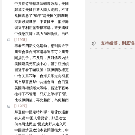
· 中共長臂管轄新法蝴蝶效應，美國
· 鄭麗文美國行遭大陸人踢館，不答
· 党国真急了“躺平”是美国的阴谋吗
· 左派毀滅世界，不要國王，卻揮舞
· 習近平利用藍營擋軍購，遭美國破
· 中俄急跳脚：武力加剧仇恨。自己
【11208】
支持妞博，到底谁
· 再看五四新文化运动，想到習近平
· 川習會前台灣軍購非過不可？川普
· 闡揚孔子，不反對，反對儒表內法
· 美國建美元互換中心，聯手亞洲鎖
· 習近平看了嚇破膽！讓伊朗政權更
· 中台关系77年！台海关系走向彻底
· 高市早苗反擊中共過台海，台日還
· 美國海權鎖喉大戰略，習近平戰略
· 槍桿子不管用，只好上筆桿子?謊
· 比較伊朗後，再比越南，為何越南
【11205】
· 拜登稱中國定時炸彈：壞傢伙遇麻
· 有人说:中国人需要管，那是啥世
· 何為司法民主?夏威夷野火進入司
· 中國經濟及政治本就問題很大，中