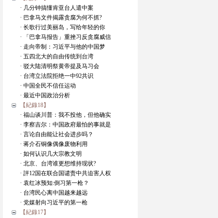
· 几分钟搞懂肯亚台人遣中案
· 巴拿马文件揭露贪腐为何不抓?
· 长歌行过美丽岛，写给年轻的你
· 「巴拿马报告」重挫习反贪腐威信
· 走向帝制：习近平与他的中国梦
· 五四北大的自由传统到台湾
· 驳大陆清明祭黄帝提及马习会
· 台湾立法院拒绝一中92共识
· 中国全民不信任运动
· 最近中国政治分析
【紀錄18】
· 福山谈川普：我不投他，但他确实
· 李察吉尔：中国政府最怕的事就是
· 言论自由能让社会进步吗？
· 蒋介石铜像偶像废物利用
· 如何认识几大宗教文明
· 北京、台湾谁更想维持现状?
· 評12国在联合国谴责中共迫害人权
· 袁红冰预知:倒习第一枪？
· 台湾民心离中国越来越远
· 党媒射向习近平的第一枪
【紀錄17】