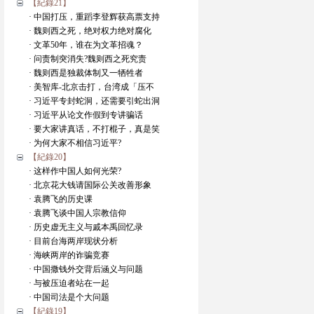
【紀錄21】
· 中国打压，重蹈李登辉获高票支持
· 魏则西之死，绝对权力绝对腐化
· 文革50年，谁在为文革招魂？
· 问责制突消失?魏则西之死究责
· 魏则西是独裁体制又一牺牲者
· 美智库-北京击打，台湾成「压不
· 习近平专封蛇洞，还需要引蛇出洞
· 习近平从论文作假到专讲骗话
· 要大家讲真话，不打棍子，真是笑
· 为何大家不相信习近平?
【紀錄20】
· 这样作中国人如何光荣?
· 北京花大钱请国际公关改善形象
· 袁腾飞的历史课
· 袁腾飞谈中国人宗教信仰
· 历史虚无主义与戚本禹回忆录
· 目前台海两岸现状分析
· 海峡两岸的诈骗竞赛
· 中国撒钱外交背后涵义与问题
· 与被压迫者站在一起
· 中国司法是个大问题
【紀錄19】