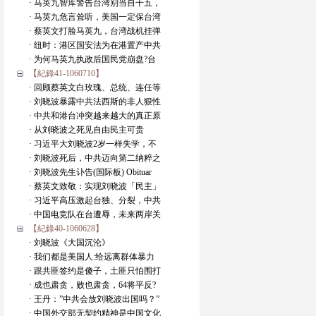
· 马英九智库警告台湾别当自干五，
· 马英九危言耸听，美国一定保台湾
· 蔡英文打脸马英九，台湾战机挂弹
· 纽时：港区国安法为在港置产中共
· 为何马英九执政后国民党崩盘?台
【紀錄41-1060710】
· 回顾蔡英文白玫瑰、总统、连任等
· 刘晓波暴露中共法西斯的非人狠性
· 中共和港台冲突越来越大的真正原
· 从刘晓波之死见自由民主可贵
· 习近平大刘晓波2岁一样失学，不
· 刘晓波死后，中共迈向第二纳粹之
· 刘晓波先生讣告(国际板) Obituar
· 蔡英文致敬：实现刘晓波「民主」
· 习近平高压激起台独、分裂，中共
· 中国电竞队在台遭辱，未来两岸关
【紀錄40-1060628】
· 刘晓波《大国沉沦》
· 我们都是美国人:给远离群体暴力
· 跟共匪签约是傻子，土匪只怕围打
· 成也肃贪，败也肃贪，64将平反?
· 王丹：”中共会放刘晓波出国吗？”
· 中国外交部无契约精神是中国文化