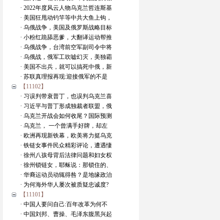
· 2022年度风云人物乌克兰哲连斯基
· 美国狂甩动钓竿等中共大鱼上钩，
· 乌俄战争，美国及俄罗斯战略目标
· 小粉红跪舔恶爹，大翻译运动帮推
· 乌俄战争，台湾前空军副司令中将
· 乌俄战，俄军工吹嘘幻灭，美独霸
· 美国不出兵，就可以搞死中俄，新
· 苏联真理报再现:迎接俄军的不是
【11102】
· 习误判带衰普丁，也误判乌克兰喜
· 习近平与普丁形成独裁者联盟，俄
· 乌克兰开战会如何收尾？国际预测
· 乌克兰， 一个曾满手好牌，却左
· 欧洲再现新铁幕，欧美将力挺乌克
· 铁链女事件民众精彩评论，遭遇悽
· 徐州八孩母背后法律问题和妇女权
· 徐州锁链女，耶稣说：那锁住的、
· 华裔运动员动辄得咎？是地缘政治
· 为何海外华人屡次被质疑忠诚度?
【11101】
· 中国人要问自己:百年改革为何不
· 中国刘邦、曹操、毛泽东腹黑兴起