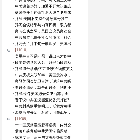
· 中共信仰破产，共产与民族主义学
· 中美避免热战，却避不开意识形态
· 彭帅事件为何掀轩然大波？冬奥来
· 拜登:美国不支持台湾改国号独立
· 拜习会谈结果与内幕评析，双方都
· 拜习会谈之际，美国会议员拜访台
· 中共黑道化催生社会恶质化，社会
· 拜习会11月中旬一触即发，美国出
【11010】
· 美军驻台不是问题，说出来才伤中
· 民主是选举数人头，拜登为民调及
· 拜登组合拳求战?CNN突专访蔡英文
· 中共庆祝入联50年，美国泼冷水，
· 拜登美国会防卫台湾，说给中共听
· 要讨论嫖娼，就全面讨论，别抓小
· 拜登出招:美国必会保卫台湾，全
· 普丁说中共国没能源储备怎打仗?
· 中共封杀歌手黄明志，反激发黄明
· 海峡两岸分治、对峙，可能战争，
【11009】
· 十一国庆爆发能源等危机，内外交
· 孟晚舟获释成中共爱国洗脑题材
· 德国变天，欧洲与英美基督教文化