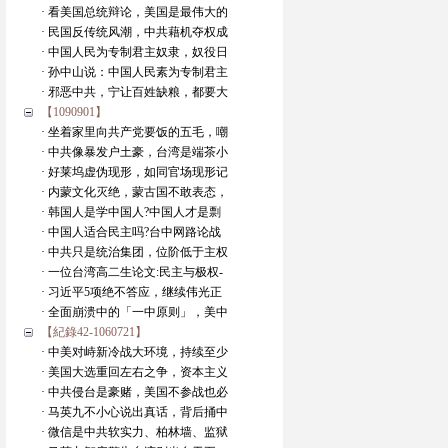
· 看美国总统辩论，美国是最伟大的
· 民国反传统风潮，中共藉机夺权成
· 中国人民为专制君主奴隶，奴役日
· 孙中山说：中国人民素为专制君主
· 邪恶中共，宁让百姓缺粮，都要大
【1090901】
· 坐着家里向共产党要饭的五毛，嘲
· 中共像暴发户土豪，台湾是端茶小
· 好莱坞虚伪现形，如同官场现形记
· 内蒙文化灭绝，蒙古国不敢表态，
· 韩国人是学中国人?中国人才是剽
· 中国人适合民主吗?台中网路论战
· 中共只是统治集团，位阶低于主权
· 一位台湾高二生论文:民主与极权-
· 习近平5项绝不答应，继续伟光正
· 全面崩溃中的「一中原则」，美中
【紀錄42-1060721】
· 中美对峙新冷战大环境，持续至少
· 美国大选重回左右之争，资本主义
· 中共侵台是豪赌，美国不参战也必
· 马英九不小心说出真话，背后捅中
· 微信是中共软实力、柏林墙、监狱