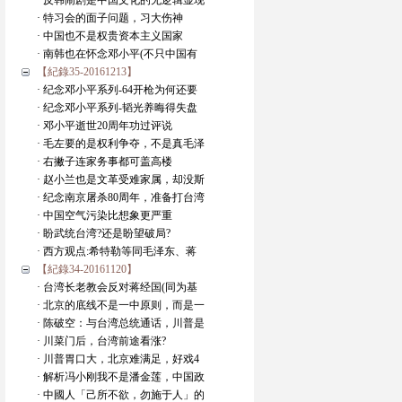
· 反韩闹剧是中国文化的无逻辑显现
· 特习会的面子问题，习大伤神
· 中国也不是权贵资本主义国家
· 南韩也在怀念邓小平(不只中国有
【紀錄35-20161213】
· 纪念邓小平系列-64开枪为何还要
· 纪念邓小平系列-韬光养晦得失盘
· 邓小平逝世20周年功过评说
· 毛左要的是权利争夺，不是真毛泽
· 右撇子连家务事都可盖高楼
· 赵小兰也是文革受难家属，却没斯
· 纪念南京屠杀80周年，准备打台湾
· 中国空气污染比想象更严重
· 盼武统台湾?还是盼望破局?
· 西方观点:希特勒等同毛泽东、蒋
【紀錄34-20161120】
· 台湾长老教会反对蒋经国(同为基
· 北京的底线不是一中原则，而是一
· 陈破空：与台湾总统通话，川普是
· 川菜门后，台湾前途看涨?
· 川普胃口大，北京难满足，好戏4
· 解析冯小刚我不是潘金莲，中国政
· 中國人「己所不欲，勿施于人」的