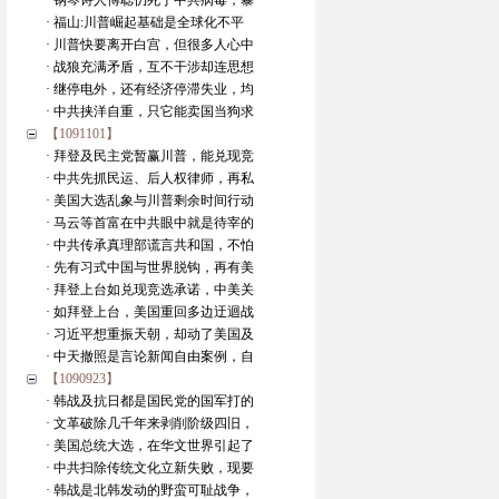
· 钢琴诗人傅聪仍死于中共病毒，暴
· 福山:川普崛起基础是全球化不平
· 川普快要离开白宫，但很多人心中
· 战狼充满矛盾，互不干涉却连思想
· 继停电外，还有经济停滞失业，均
· 中共挟洋自重，只它能卖国当狗求
【1091101】
· 拜登及民主党暂赢川普，能兑现竞
· 中共先抓民运、后人权律师，再私
· 美国大选乱象与川普剩余时间行动
· 马云等首富在中共眼中就是待宰的
· 中共传承真理部谎言共和国，不怕
· 先有习式中国与世界脱钩，再有美
· 拜登上台如兑现竞选承诺，中美关
· 如拜登上台，美国重回多边迂迴战
· 习近平想重振天朝，却动了美国及
· 中天撤照是言论新闻自由案例，自
【1090923】
· 韩战及抗日都是国民党的国军打的
· 文革破除几千年来剥削阶级四旧，
· 美国总统大选，在华文世界引起了
· 中共扫除传统文化立新失败，现要
· 韩战是北韩发动的野蛮可耻战争，