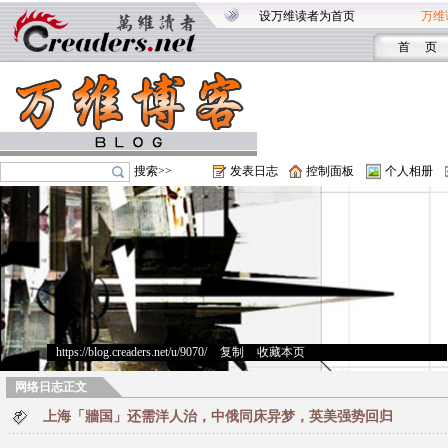
设万维读者为首页
万维
首 页
搜索>>
发表日志
控制面板
个人相册
https://blog.creaders.net/u/9070/
>
复制
>
收藏本页
网络日志正文
上海「牆国」还需洋人治，中俄同床异梦，英美强势回归