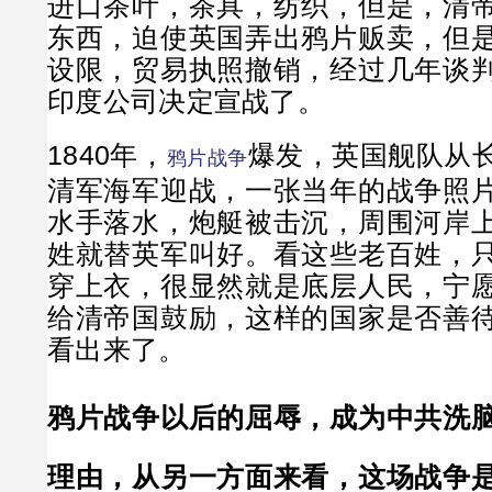
进口茶叶，茶具，纺织，但是，清
东西，迫使英国弄出鸦片贩卖，但
设限，贸易执照撤销，经过几年谈
印度公司决定宣战了。
1840年，
爆发，英国舰队从
鸦片战争
清军海军迎战，一张当年的战争照
水手落水，炮艇被击沉，周围河岸
姓就替英军叫好。看这些老百姓，
穿上衣，很显然就是底层人民，宁
给清帝国鼓励，这样的国家是否善
看出来了。
鸦片战争以后的屈辱，成为中共洗
理由，从另一方面来看，这场战争