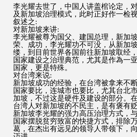
李光耀去世了，中国人讲盖棺论定，
及新加坡治理模式，此时正好作一检
叙述之:
对新加坡来讲:
李光耀被尊为国父、建国总理，新加
荣、成功，李光耀功不可没，从新加
缕，到目前世界各国前往新加坡取经
国家建设之治理典范，尤其是作為一
国家，更是特殊。
对台湾来说:
新加坡成功的经验，在台湾被拿来不
国家要比，连城市也要比，尤其台北
加坡，不过这是硬件及建设的部分。
台湾人对新加坡的不民主，是有褒有
新加坡李光耀的强力高压治理方式，
国家摆脱贫穷致富的快捷方式，排除
葛，在杰出有远见的领导人带领下，
迈进。