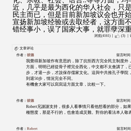
化、宗教、社会、语言..等等方面，
近，几乎是最为西化的华人社会，只
民主而已，但是目前新加坡议会也开
宣扬新加坡经验或去取经者，这方面
错经事小，误了国家大事，就罪孽深
浏览(4161)
(3)
文章评论
作者：
彼德
留言时间：20
我覺得新加坡作有意思的，除了抗拒西方完全民主制度外
方面，明明已經從骨子裡完全西化，中文都不太會講了，已
步，才退一步，才說保存儒家文化。這與中共推孔子學院，
到退50步，情況完全不同。
有機會大家可以寫寫這方面文章，比較一下。
作者：
彼德
留言时间：20
Robert兄謝謝支持，很多人看事情只看他想看的部分，如
種態度，那是不行的，也會造成災難。對你的看法本人敬
作者：
Robert
留言时间：20