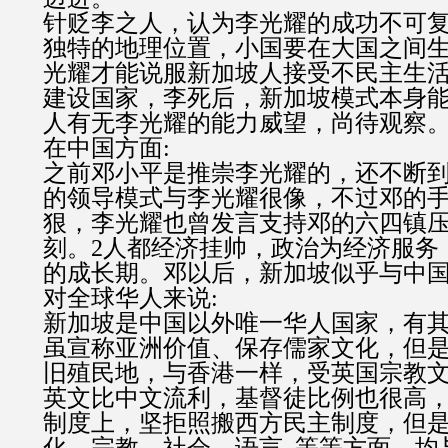
针贬李之人，认为李光耀的成功不可
独特的地理位置，小国要在大国之间
光耀才能说服新加坡人接受不民主生
建设国家，李死后，新加坡模式本身
人有无李光耀的能力威望，尚待观察
在中国方面:
之前邓小平是推崇李光耀的，还不断
的领导模式与李光耀很像，不过邓的
狠，李光耀也曾发言支持邓的六四镇
刻。2人都经济挂帅，政治为经济服务
的成长期。邓以后，新加坡似乎与中
对全球华人来说:
新加坡是中国以外唯一华人国家，有
虽宣称亚洲价值、保存儒家文化，但
旧殖民地，与香港一样，受英国宗教
英文比中文流利，基督徒比例也很高
制度上，坚拒照搬西方民主制度，但