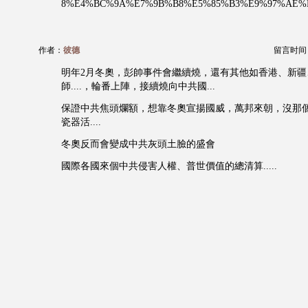
8%E4%BC%9A%E7%9B%B8%E5%85%B3%E9%97%AE%
作者：
彼德
留言时间：20
明年2月冬奧，彭帥事件會繼續燒，還有其他如香港、新疆
師....，輪番上陣，接續燒向中共國...
保證中共焦頭爛額，想靠冬奧宣揚國威，萬邦來朝，沒那
瓷器活....
冬奧反而會變成中共灰頭土臉的盛會
國際各國來個中共侵害人權、普世價值的總清算.....