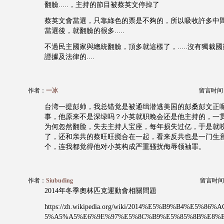
翻臉.....，主持的節目被蔡英文停掉了
蔡英文會當選，只靠綠色的票是不夠的，所以吸收許多中間的力
當選後，就翻臉的很多.....
不過民主國家與總統翻臉，頂多就這樣了，.....沒有獨裁
證據及法律的....
作者：
一冰
留言时间：20
台湾一提彭帅，我总错觉是被通缉潜逃美国的彭桑彭文正
事，他原来不是深绿吗？小英就职晚会还是他主持的，一
为何忽然翻脸，失去主持人宝座，每年损失过亿，于是就
了，还和亲共的蔡旺旺搅合在一起，看来反共也是一门生
个，连我都觉得他对小英构成严重骚扰侮辱领袖罪。
作者：
Siubuding
留言时间：20
2014年冬季奧林匹克運動會相關問題
https://zh.wikipedia.org/wiki/2014%E5%B9%B4%E5%
5%A5%A5%E6%9E%97%E5%8C%B9%E5%85%8B%E8%