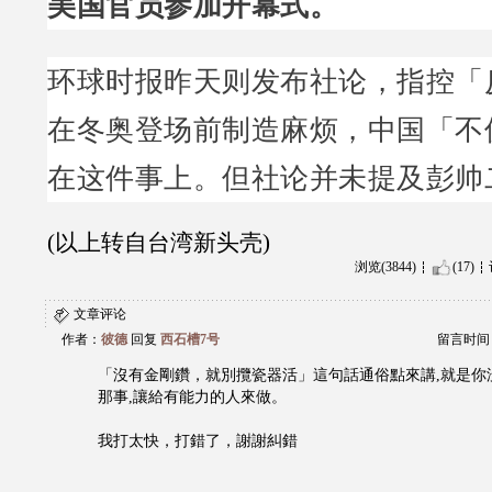
美国官员参加开幕式。
环球时报昨天则发布社论，指控「
在冬奥登场前制造麻烦，中国「不
在这件事上。但社论并未提及彭帅
(以上转自台湾新头壳)
浏览(3844)
(17)
文章评论
作者：
彼德
回复
西石槽7号
留言时间：20
「沒有金剛鑽，就別攬瓷器活」這句話通俗點來講,就是你
那事,讓給有能力的人來做。
我打太快，打錯了，謝謝糾錯