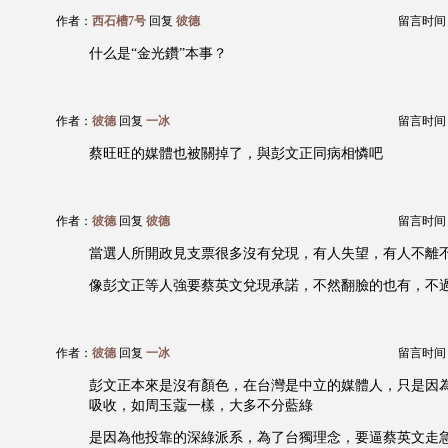
作者：
西石槽7号
回复
彼德
留言时间：20
什么是“金光鑽”本事？
作者：
彼德
回复
一冰
留言时间：20
蔡旺旺的媒體也被關掉了，與彭文正同病相憐吧
作者：
彼德
回复
彼德
留言时间：20
當選人所開政見支票很多沒有兌現，有人失望，有人不離不棄
像彭文正等人強要蔡英文兌現承諾，不然翻臉的也有，不
作者：
彼德
回复
一冰
留言时间：20
彭文正本來是沒有顏色，在台灣是中立的媒體人，只是因
吸收，如周玉蔻一樣，大多不分藍綠
是因為他投靠的深綠派系，為了台獨理念，要逼蔡英文走