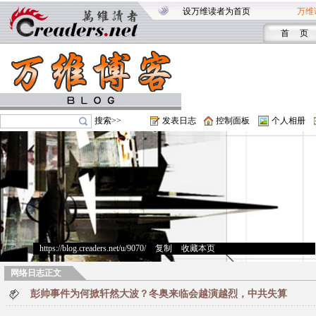
设万维读者为首页
万维
首 页
搜索>>
发表日志
控制面板
个人相册
https://blog.creaders.net/u/9070/
>
复制
>
收藏本页
网络日志正文
彭帅事件为何掀轩然大波？冬奥来临会越演越烈，中共失算