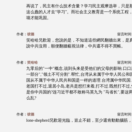
再说了，民主有什么技术含量？学习民主观摩选举，只是
这么蠢的人才去“学习”。而社会主义教育是一个系统工程
墙才能巩固。
作者：
彼德
留言时间：20
笑哈哈兄歡迎，您說的是，不知道這些網民翻牆出來，是
說中共沒用，順便翻牆藐視法律，中共還不得不買帳。
作者：
笑哈哈
留言时间：20
九零后的"一中"概念,说到头来是受他们的父母的影响.口口
一部分","领土不可分割".帮忙,台湾从未属于中华人民公和
国从不属于中华人民共和国是一样的道理.台湾属中华民国.
老国打不过,退居小岛,老共是想打来着,打不过.既然打不过
是你中共国的?连习近平都不敢称马英九为 "马省长",要这
么乱?
作者：
彼德
留言时间：20
lone-shepherd兄歡迎光臨，豈止不錯，至少還肯動動腦