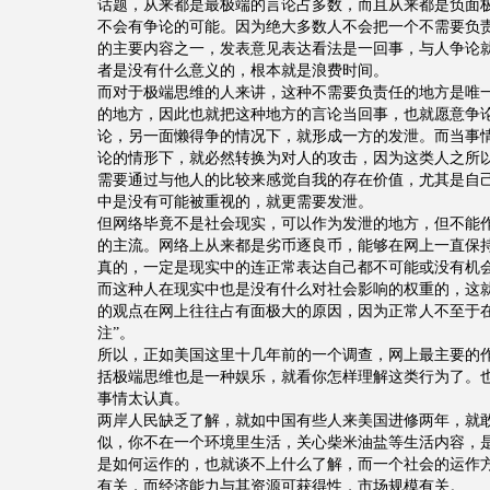
话题，从来都是最极端的言论占多数，而且从来都是负面
不会有争论的可能。因为绝大多数人不会把一个不需要负
的主要内容之一，发表意见表达看法是一回事，与人争论
者是没有什么意义的，根本就是浪费时间。
而对于极端思维的人来讲，这种不需要负责任的地方是唯
的地方，因此也就把这种地方的言论当回事，也就愿意争
论，另一面懒得争的情况下，就形成一方的发泄。而当事
论的情形下，就必然转换为对人的攻击，因为这类人之所
需要通过与他人的比较来感觉自我的存在价值，尤其是自
中是没有可能被重视的，就更需要发泄。
但网络毕竟不是社会现实，可以作为发泄的地方，但不能
的主流。网络上从来都是劣币逐良币，能够在网上一直保
真的，一定是现实中的连正常表达自己都不可能或没有机
而这种人在现实中也是没有什么对社会影响的权重的，这
的观点在网上往往占有面极大的原因，因为正常人不至于在
注”。
所以，正如美国这里十几年前的一个调查，网上最主要的
括极端思维也是一种娱乐，就看你怎样理解这类行为了。
事情太认真。
两岸人民缺乏了解，就如中国有些人来美国进修两年，就
似，你不在一个环境里生活，关心柴米油盐等生活内容，
是如何运作的，也就谈不上什么了解，而一个社会的运作
有关，而经济能力与其资源可获得性，市场规模有关。