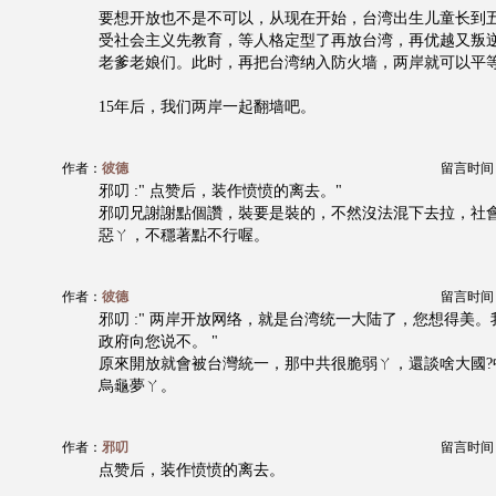
要想开放也不是不可以，从现在开始，台湾出生儿童长到
受社会主义先教育，等人格定型了再放台湾，再优越又叛
老爹老娘们。此时，再把台湾纳入防火墙，两岸就可以平
15年后，我们两岸一起翻墙吧。
作者：
彼德
留言时间：20
邪叨 :" 点赞后，装作愤愤的离去。"
邪叨兄謝謝點個讚，裝要是裝的，不然沒法混下去拉，社
惡ㄚ，不穩著點不行喔。
作者：
彼德
留言时间：20
邪叨 :" 两岸开放网络，就是台湾统一大陆了，您想得美
政府向您说不。 "
原來開放就會被台灣統一，那中共很脆弱ㄚ，還談啥大國?
烏龜夢ㄚ。
作者：
邪叨
留言时间：20
点赞后，装作愤愤的离去。