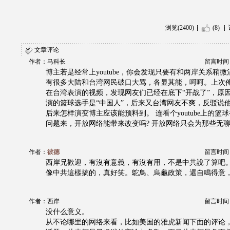
浏览(2400)
(8)
文章评论
作者：马科长
留言时间：20
博主若是经常上youtube，你会发现只要有和两岸关系稍
有很多大陆和台湾网民破口大骂，各显其能，呵呵。上次
在台湾表演的视频，发现网友们已经在底下“开战了”，原
演的篮球选手是“中国人”，后来又台湾网友不爽，反驳说
后来怎样演变博主应该能预料到。 连看个youtube上的篮
问题来，开放网络能带来改变吗? 开放网络只会为那些无
作者：
彼德
留言时间：20
西岸兄歡迎，有沒有意義，有沒有用，不是中共說了算吧
像中共這樣搞的，真好笑。鴕鳥、烏龜政策，還自鳴得意
作者：西岸
留言时间：20
没什么意义。
从不论哪里的网络来看，比如美国的雅虎新闻下面的评论