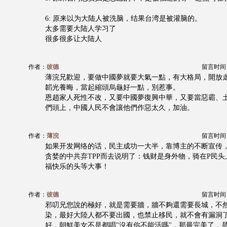
6: 原来以为大陆人被洗脑，结果台湾是被灌脑的。
太多需要大陆人学习了
很多很多让大陆人
作者：
彼德
留言时间：20
薄浣兄歡迎，要做中國夢就要大氣一點，有大格局，開放
韜光養晦，當起縮頭烏龜好一點，別惹事。
恩趙家人死性不改，又要中國夢復興中華，又要當惡霸、
們頭上，中國人民不會讓他們作惡太久，加油。
作者：
薄浣
留言时间：20
如果开发网络的话，民主成功一大半，靠博主的不断宣传
贪婪的中共弃TPP而去说明了：钱财是身外物，骑在P民
福快乐的头等大事！
作者：
彼德
留言时间：20
邪叨兄您說的極好，就是需要牆，牆不夠還需要長城，不
染，最好大陸人都不要出國，也禁止移民，就不會有漏洞
好，朝鮮美女不是都唱"沒有你不能活嗎"，那最完美了，