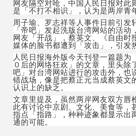
网友隔空对呛，中国人民日报对此
是「不打不相识」，认为是两岸青
周子瑜、罗志祥等人事件日前引发
「帝吧」发起洗版台湾网站的活动
网友「开战」，蔡英文、《自由时
媒体的脸书都遭到「攻击」，引发
人民日报海外版今天刊登一篇题为
０后的网络狂欢」的文章，里头除
吧」对台湾网站进行的攻击外，也
错战场，像是把蔡正元当成蔡英文
认识上的缺乏。
文章里提及，虽然两岸网友双方唇
此有讨论中京剧、文化、美食等，
指点「指路」，种种迹象都显示出
通的可能。