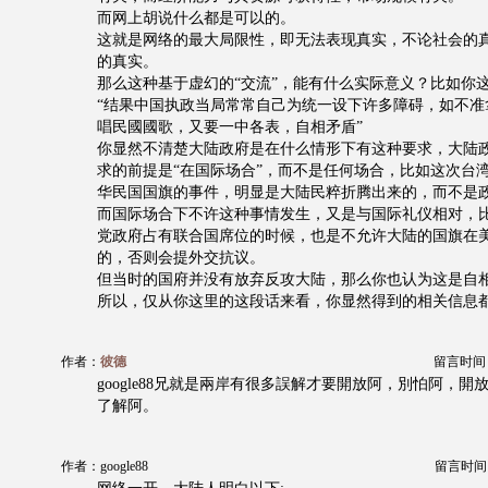
而网上胡说什么都是可以的。
这就是网络的最大局限性，即无法表现真实，不论社会的
的真实。
那么这种基于虚幻的“交流”，能有什么实际意义？比如你
“结果中国执政当局常常自己为统一设下许多障碍，如不准
唱民國國歌，又要一中各表，自相矛盾”
你显然不清楚大陆政府是在什么情形下有这种要求，大陆
求的前提是“在国际场合”，而不是任何场合，比如这次台
华民国国旗的事件，明显是大陆民粹折腾出来的，而不是
而国际场合下不许这种事情发生，又是与国际礼仪相对，
党政府占有联合国席位的时候，也是不允许大陆的国旗在
的，否则会提外交抗议。
但当时的国府并没有放弃反攻大陆，那么你也认为这是自
所以，仅从你这里的这段话来看，你显然得到的相关信息
作者：
彼德
留言时间：20
google88兄就是兩岸有很多誤解才要開放阿，別怕阿，
了解阿。
作者：google88
留言时间：20