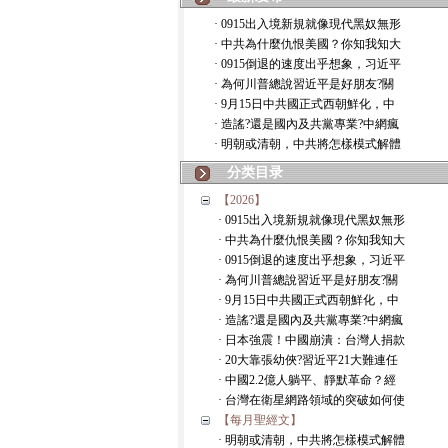
· 0915出入境新規就像現代黑奴無形
· 中共為什麼仇恨美國？你知我知大
· 0915倒退的速度出乎想象，习近平
· 為何川普總說習近平是好朋友?關
· 9月15日中共國正式西朝鮮化，中
· 造謠?還是國內及共黨專業?中網瘋
· 明朝或清朝，中共將怎樣模式解體
分类目录
【2026】
· 0915出入境新規就像現代黑奴無形
· 中共為什麼仇恨美國？你知我知大
· 0915倒退的速度出乎想象，习近平
· 為何川普總說習近平是好朋友?關
· 9月15日中共國正式西朝鮮化，中
· 造謠?還是國內及共黨專業?中網瘋
· 日本強震！中國崩潰：台灣人捐款
· 20大靠張幼俠?習近平21大難連任
· 中國2.2億人躺平、靜默革命？經
· 台灣在衛星網路領域的突破如何使
【每月聖經文】
· 明朝或清朝，中共將怎樣模式解體