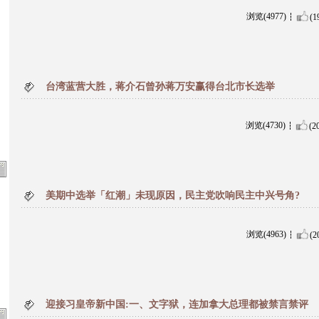
浏览(4977)
(1
台湾蓝营大胜，蒋介石曾孙蒋万安赢得台北市长选举
浏览(4730)
(2
美期中选举「红潮」未现原因，民主党吹响民主中兴号角?
浏览(4963)
(2
迎接习皇帝新中国:一、文字狱，连加拿大总理都被禁言禁评