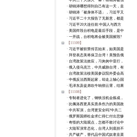
· 中共二十大惊人一幕！胡锦涛被强
· 胡锦涛哪想得到自己有这一天，韭
· 胡锦涛「被身体不适」，习近平又
· 习近平二十大报告了无新意，都是
· 习近平20大连任前:中国人与西方
· 美国炸毁台积电是最后手段，是中
· 一开战，台积电将会被美国摧毁?
【11109】
· 习近平被软禁传言始末，如美国是
· 拜登表态美将保卫台湾！美预告俄
· 台湾政策法效应，习匆匆中亚行，
· 俄入侵乌克兰，中共威胁台湾，有
· 台湾政策法桉美国参议院外委会高
· 中俄反法西斯起家，却走上轴心国
· 毛泽东及徒弟吹牛响彻云霄，结果
【11108】
· 专制者进化了，钢铁没机会炼成，
· 比佩洛西更具实质杀伤力的美国政
· 中共军演，台湾更安全吗?中共二
· 俄罗斯国师杜金求仁得仁付出悲惨
· 奇怪的大陆观点，怎都不敢讨论中
· 大陆军演常态化，台湾人到底担不
· 共产破产，替代品中国式奴隶韭菜