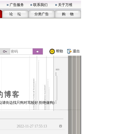
广告服务
联系我们
关于万维
论 坛
分类广告
购 物
帮助
退出
的博客
(请街边找只狗对骂较好.拒绝做狗)
2022-11-27 17:55:13