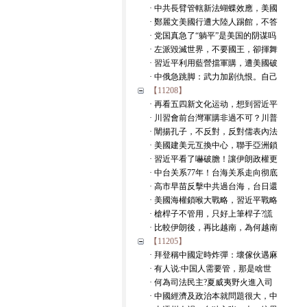
· 中共長臂管轄新法蝴蝶效應，美國
· 鄭麗文美國行遭大陸人踢館，不答
· 党国真急了“躺平”是美国的阴谋吗
· 左派毀滅世界，不要國王，卻揮舞
· 習近平利用藍營擋軍購，遭美國破
· 中俄急跳脚：武力加剧仇恨。自己
【11208】
· 再看五四新文化运动，想到習近平
· 川習會前台灣軍購非過不可？川普
· 闡揚孔子，不反對，反對儒表內法
· 美國建美元互換中心，聯手亞洲鎖
· 習近平看了嚇破膽！讓伊朗政權更
· 中台关系77年！台海关系走向彻底
· 高市早苗反擊中共過台海，台日還
· 美國海權鎖喉大戰略，習近平戰略
· 槍桿子不管用，只好上筆桿子?謊
· 比較伊朗後，再比越南，為何越南
【11205】
· 拜登稱中國定時炸彈：壞傢伙遇麻
· 有人说:中国人需要管，那是啥世
· 何為司法民主?夏威夷野火進入司
· 中國經濟及政治本就問題很大，中