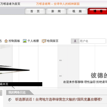
设万维读者为首页
万维读者网 -- 全球华人的精神家园
首 页
新 闻
视 频
博 客
志
控制面板
个人相册
给我留言
彼德
欢迎来作客聊聊.理性論辯.拒绝谩骂
藏本页
我的网络日志
听选票说话！台湾地方选举绿营怎大输的?国民党赢在哪裡?