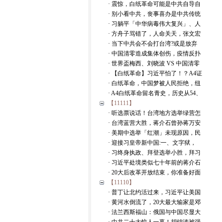
· 震惊，白纸革命可能是中共自导自
· 别小看中共，丧事喜办是中共传统
· 习躺平「中华病毒伟大复兴」、人
· 方舟子骂错了，人命关天，张文宏
· 当下中共会不会打台湾?或是放弃
· 中国清零造成集体创伤，疫情反扑
· 世界盃梅西、刘晓波 VS 中国清零
· 【白纸革命】习近平怕了！？A4证
· 白纸革命，中国梦被人民拒绝，纽
· A4白纸革命留名青史，历史从54、
【11111】
· 听选票说话！台湾地方选举绿营怎
· 台湾蓝营大胜，蒋介石曾孙蒋万安
· 美期中选举「红潮」未现原因，民
· 迎接习皇帝新中国:一、文字狱，
· 习终身执政、拜登选举小胜，拜习
· 习近平处境类似七十年前的蒋介石
· 20大后改革开放结束，你准备好面
【11110】
· 普丁让北约活过来，习近平让美国
· 黄河水倒流了，20大最大输家是邓
· 法兰西斯福山：俄国与中国尽显大