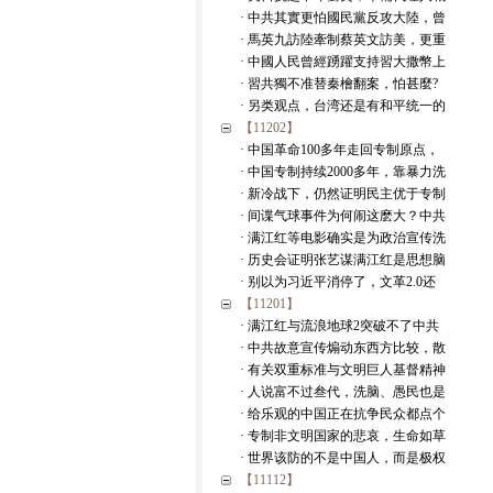
· 中共其實更怕國民黨反攻大陸，曾
· 馬英九訪陸牽制蔡英文訪美，更重
· 中國人民曾經踴躍支持習大撒幣上
· 習共獨不准替秦檜翻案，怕甚麼?
· 另类观点，台湾还是有和平统一的
【11202】
· 中国革命100多年走回专制原点，
· 中国专制持续2000多年，靠暴力洗
· 新冷战下，仍然证明民主优于专制
· 间谍气球事件为何闹这麽大？中共
· 满江红等电影确实是为政治宣传洗
· 历史会证明张艺谋满江红是思想脑
· 别以为习近平消停了，文革2.0还
【11201】
· 满江红与流浪地球2突破不了中共
· 中共故意宣传煽动东西方比较，散
· 有关双重标准与文明巨人基督精神
· 人说富不过叁代，洗脑、愚民也是
· 给乐观的中国正在抗争民众都点个
· 专制非文明国家的悲哀，生命如草
· 世界该防的不是中国人，而是极权
【11112】