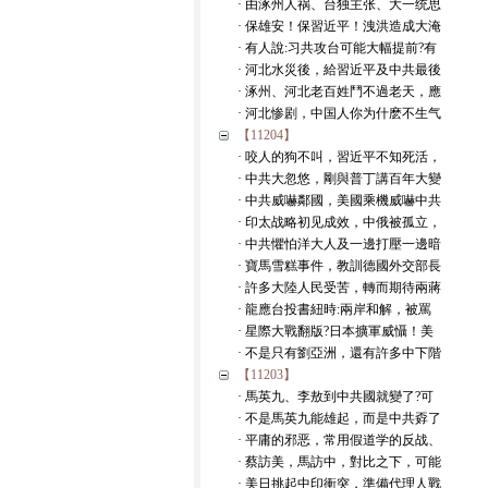
· 由涿州人祸、台独主张、大一统思
· 保雄安！保習近平！洩洪造成大淹
· 有人說:习共攻台可能大幅提前?有
· 河北水災後，給習近平及中共最後
· 涿州、河北老百姓鬥不過老天，應
· 河北惨剧，中国人你为什麽不生气
【11204】
· 咬人的狗不叫，習近平不知死活，
· 中共大忽悠，剛與普丁講百年大變
· 中共威嚇鄰國，美國乘機威嚇中共
· 印太战略初见成效，中俄被孤立，
· 中共懼怕洋大人及一邊打壓一邊暗
· 寶馬雪糕事件，教訓德國外交部長
· 許多大陸人民受苦，轉而期待兩蔣
· 龍應台投書紐時:兩岸和解，被罵
· 星際大戰翻版?日本擴軍威懾！美
· 不是只有劉亞洲，還有許多中下階
【11203】
· 馬英九、李敖到中共國就變了?可
· 不是馬英九能雄起，而是中共孬了
· 平庸的邪恶，常用假道学的反战、
· 蔡訪美，馬訪中，對比之下，可能
· 美日挑起中印衝突，準備代理人戰