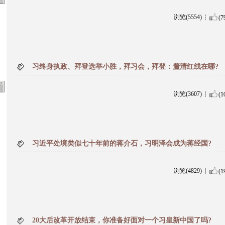
浏览(5554)
(7
习终身执政、拜登选举小胜，拜习会，拜登：釐清红线在哪?
浏览(3607)
(1
习近平处境类似七十年前的蒋介石，习明泽会成为蒋经国?
浏览(4829)
(1
20大后改革开放结束，你准备好面对一个习皇新中国了吗?