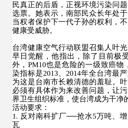
民真正的后盾，正视环境污染问题
选票。她表示，南部民众长年处于
当权者保护下一代子孙的权利，不
健康受威胁。
台湾健康空气行动联盟召集人叶光
早日觉醒，他指出，除了目前极
外，
PM10
也是危险的一级致癌物
染指标是
2013
、
2014
年全台湾最严
为这是台南市长赖清德的羞耻。叶
必须有具体作为来改善问题，让污
界卫生组织标准，使台湾成为干净
活动要求：
1.
反对南科扩厂──抢水
5
万吨、增
瓦