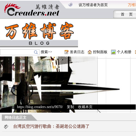
设万维读者为首页
万维
首 页
搜索>>
发表日志
控制面板
个人相册
https://blog.creaders.net/u/9070/
>
复制
>
收藏本页
网络日志正文
台湾反空污游行歌曲：圣诞老公公迷路了