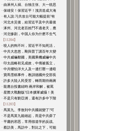
· 由涿州人祸、台独主张、大一统思
· 保雄安！保習近平！洩洪造成大淹
· 有人說:习共攻台可能大幅提前?有
· 河北水災後，給習近平及中共最後
· 涿州、河北老百姓鬥不過老天，應
· 河北惨剧，中国人你为什麽不生气
【11204】
· 咬人的狗不叫，習近平不知死活，
· 中共大忽悠，剛與普丁講百年大變
· 中共威嚇鄰國，美國乘機威嚇中共
· 印太战略初见成效，中俄被孤立，
· 中共懼怕洋大人及一邊打壓一邊暗
· 寶馬雪糕事件，教訓德國外交部長
· 許多大陸人民受苦，轉而期待兩蔣
· 龍應台投書紐時:兩岸和解，被罵
· 星際大戰翻版?日本擴軍威懾！美
· 不是只有劉亞洲，還有許多中下階
【11203】
· 馬英九、李敖到中共國就變了?可
· 不是馬英九能雄起，而是中共孬了
· 平庸的邪恶，常用假道学的反战、
· 蔡訪美，馬訪中，對比之下，可能