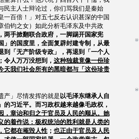
与民主人士辩论过，你们骂我们是秦始
皇一百倍！」对五七反右认识甚深的中国
章伯钧之女）如此分析毛泽东及中共政
，两手掀翻联合政府，一脚踢开国家宪
国」的国度里，全面复辟封建专制，从最
退到「无产阶级专政」，再退到「一个人
；令人万万没想到，
这种独裁竟像一份珍
今天我们社会所有的黑暗都与「这份珍贵
遗产」尽情发挥的就是
以毛泽东继承人自
」的习近平。而习政权越来越像毛政权，
因，章诒和归之于官员及人民的顺从。她
义的着作说：极权统治的胜利就是人类的
，它都在摧毁人性
；
也正由于官员及人民