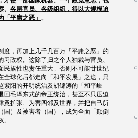
，才使一部国家机器、一个政党意志，包
察、
各层官员、各级组织，得以大规模迫
为「平庸之恶」
。
制度，再加上几千几百万「平庸之恶」的
的习政权。这除了归之个人独裁与官员、
面民族性也责任重大。否则不可能廿世纪
在全球化后都走向「和平发展」之途，只
赵紫阳的开明统治及胡锦涛的「和平崛
退回毛泽东式的帝王统治，甚至不只压迫
肆意扩张、为害四邻及世界，并把自己所
（国）及被害者（国），成为全面「颠倒
权。