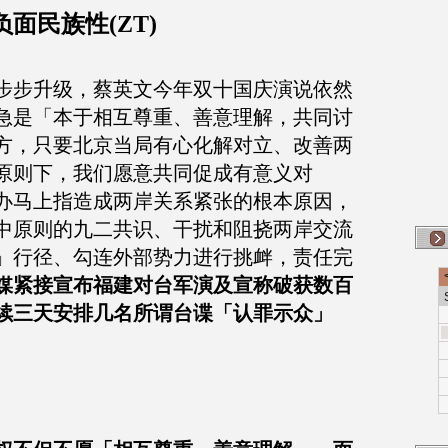
面民族性(ZT)
步步升级，蔡英文今年双十国庆演说依然
急是「本于相互尊重、善意理解，共同讨
方，只要北京当局有心化解对立、改善两
原则下，我们愿意共同促成有意义对
办马上指造成两岸关系紧张的根本原因，
中原则的九二共识、干扰和阻挠两岸交流
」行径、勾连外部势力进行挑衅，责任完
媒紧接宣布福建对台军演及宣称破获数百
续三天安排几名所谓台谍「认罪示众」