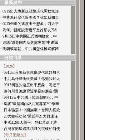
最新发布
· 0915出入境新規就像現代黑奴無形
· 中共為什麼仇恨美國？你知我知大
· 0915倒退的速度出乎想象，习近平
· 為何川普總說習近平是好朋友?關
· 9月15日中共國正式西朝鮮化，中
· 造謠?還是國內及共黨專業?中網瘋
· 明朝或清朝，中共將怎樣模式解體
分类目录
【2026】
· 0915出入境新規就像現代黑奴無形
· 中共為什麼仇恨美國？你知我知大
· 0915倒退的速度出乎想象，习近平
· 為何川普總說習近平是好朋友?關
· 9月15日中共國正式西朝鮮化，中
· 造謠?還是國內及共黨專業?中網瘋
· 日本強震！中國崩潰：台灣人捐款
· 20大靠張幼俠?習近平21大難連任
· 中國2.2億人躺平、靜默革命？經
· 台灣在衛星網路領域的突破如何使
【每月聖經文】