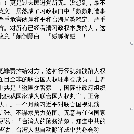
」）更是过去民进党所无。没想到，最不
英文，居然成了习政权口中「频频制造事
严重危害两岸和平和台海局势稳定、严重
首。对所有已经看清习政权本质的人，这
故意「颠倒黑白」「贼喊捉贼」！
把罪责推给对方，这种行径犹如践踏人权
面目全非的联合国人权理事会成员，世界
中共是「盗匪变警察」，国际非政府组织
批独裁国家成为联合国人权判官，正像
队」。一个月前习近平对联合国视讯演
扩张、不谋求势力范围、无意与任何国家
更说：「台湾人的脑袋清楚，知道中共的
些话，台湾人也自动翻译成中共必会称