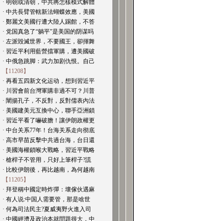
· 明朝或清朝，中共將怎樣模式解體
· 中共長臂管轄新法蝴蝶效應，美國
· 鄭麗文美國行遭大陸人踢館，不答
· 党国真急了“躺平”是美国的阴谋吗
· 左派毀滅世界，不要國王，卻揮舞
· 習近平利用藍營擋軍購，遭美國破
· 中俄急跳脚：武力加剧仇恨。自己
【11208】
· 再看五四新文化运动，想到習近平
· 川習會前台灣軍購非過不可？川普
· 闡揚孔子，不反對，反對儒表內法
· 美國建美元互換中心，聯手亞洲鎖
· 習近平看了嚇破膽！讓伊朗政權更
· 中台关系77年！台海关系走向彻底
· 高市早苗反擊中共過台海，台日還
· 美國海權鎖喉大戰略，習近平戰略
· 槍桿子不管用，只好上筆桿子?謊
· 比較伊朗後，再比越南，為何越南
【11205】
· 拜登稱中國定時炸彈：壞傢伙遇麻
· 有人说:中国人需要管，那是啥世
· 何為司法民主?夏威夷野火進入司
· 中國經濟及政治本就問題很大，中