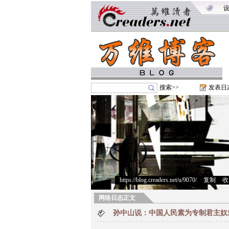
搜索>>
发表日
https://blog.creaders.net/u/9070/
>
复制
>
收
网络日志正文
孙中山说：中国人民素为专制君主奴