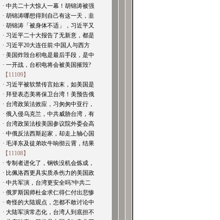
· 中共二十大惊人一幕！胡锦涛被强
· 胡锦涛哪想得到自己有这一天，韭
· 胡锦涛「被身体不适」，习近平又
· 习近平二十大报告了无新意，都是
· 习近平20大连任前:中国人与西方
· 美国炸毁台积电是最后手段，是中
· 一开战，台积电将会被美国摧毁?
【11109】
· 习近平被软禁传言始末，如美国是
· 拜登表态美将保卫台湾！美预告俄
· 台湾政策法效应，习匆匆中亚行，
· 俄入侵乌克兰，中共威胁台湾，有
· 台湾政策法桉美国参议院外委会高
· 中俄反法西斯起家，却走上轴心国
· 毛泽东及徒弟吹牛响彻云霄，结果
【11108】
· 专制者进化了，钢铁没机会炼成，
· 比佩洛西更具实质杀伤力的美国政
· 中共军演，台湾更安全吗?中共二
· 俄罗斯国师杜金求仁得仁付出悲惨
· 奇怪的大陆观点，怎都不敢讨论中
· 大陆军演常态化，台湾人到底担不