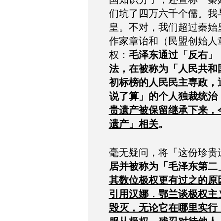
们坑了四万六千个儒。我
皇。不对，我们超过秦始
作家章诒和（民盟创始人
权：
毛泽东通过「反右」
法，在被称为「人民共和
初标榜的人民民主専政，
说了算」的个人独裁统治
贵遗产被保留继承下来，
遗产」相关
。
毫无疑问，将「这份珍贵
居并被称为「毛泽东第二
其数位极权更有过之的原
引用汉娜．鄂兰谈极权主
毁灭，无论它在哪里实行