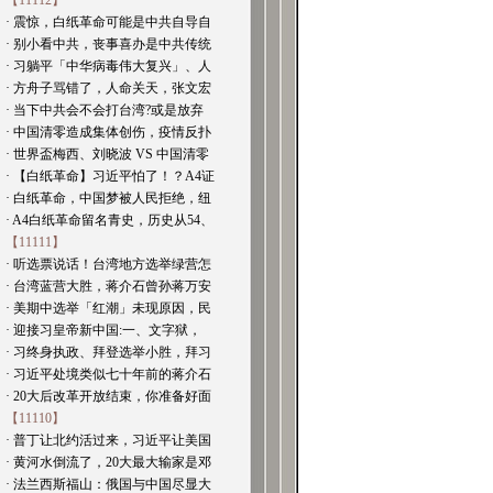
【11112】
· 震惊，白纸革命可能是中共自导自
· 别小看中共，丧事喜办是中共传统
· 习躺平「中华病毒伟大复兴」、人
· 方舟子骂错了，人命关天，张文宏
· 当下中共会不会打台湾?或是放弃
· 中国清零造成集体创伤，疫情反扑
· 世界盃梅西、刘晓波 VS 中国清零
· 【白纸革命】习近平怕了！？A4证
· 白纸革命，中国梦被人民拒绝，纽
· A4白纸革命留名青史，历史从54、
【11111】
· 听选票说话！台湾地方选举绿营怎
· 台湾蓝营大胜，蒋介石曾孙蒋万安
· 美期中选举「红潮」未现原因，民
· 迎接习皇帝新中国:一、文字狱，
· 习终身执政、拜登选举小胜，拜习
· 习近平处境类似七十年前的蒋介石
· 20大后改革开放结束，你准备好面
【11110】
· 普丁让北约活过来，习近平让美国
· 黄河水倒流了，20大最大输家是邓
· 法兰西斯福山：俄国与中国尽显大