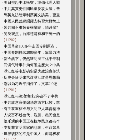
· 美日挑起中印衝突，準備代理人戰
· 中共其實更怕國民黨反攻大陸，曾
· 馬英九訪陸牽制蔡英文訪美，更重
· 中國人民曾經踴躍支持習大撒幣上
· 習共獨不准替秦檜翻案，怕甚麼?
· 另类观点，台湾还是有和平统一的
【11202】
· 中国革命100多年走回专制原点，
· 中国专制持续2000多年，靠暴力洗
· 新冷战下，仍然证明民主优于专制
· 间谍气球事件为何闹这麽大？中共
· 满江红等电影确实是为政治宣传洗
· 历史会证明张艺谋满江红是思想脑
· 别以为习近平消停了，文革2.0还
【11201】
· 满江红与流浪地球2突破不了中共
· 中共故意宣传煽动东西方比较，散
· 有关双重标准与文明巨人基督精神
· 人说富不过叁代，洗脑、愚民也是
· 给乐观的中国正在抗争民众都点个
· 专制非文明国家的悲哀，生命如草
· 世界该防的不是中国人，而是极权