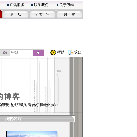
广告服务
联系我们
关于万维
论 坛
分类广告
购 物
帮助
退出
的博客
(请街边找只狗对骂较好.拒绝做狗)
我的名片