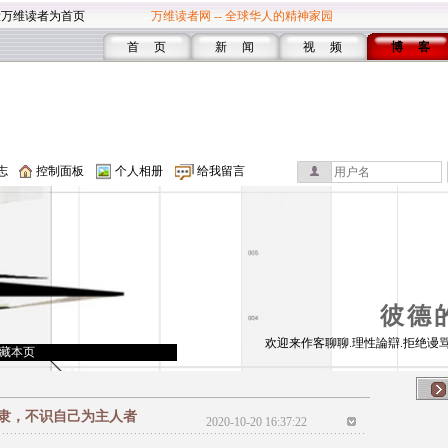
设万维读者为首页
万维读者网 -- 全球华人的精神家园
首 页
新 闻
视 频
博 客
志
控制面板
个人相册
给我留言
彼德
欢迎来作客聊聊.理性論辯.拒绝谩骂
藏本页
隶，不识自己为主人者
2020-10-20 16:37:22