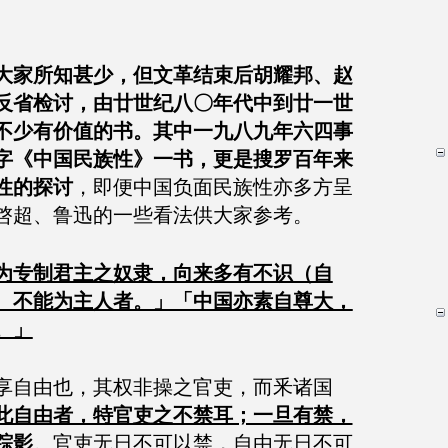
大家所知甚少，但文革结束后胡耀邦、赵
反省检讨，由廿世纪八〇年代中到廿一世
不少有价值的书。其中一九八九年六四事
字《中国民族性》一书，更是搜罗百年来
性的探讨
，即便中国负面民族性亦多方呈
啓超、鲁迅的一些看法供大家参考。
为专制君主之奴隶，向来多有不识（自
、不能为主人者。」「中国亦素自尊大，
。」
享自由也，其权非操之官吏，而釆诸国
此自由者，特官吏之不禁耳；一旦有禁，
踪影
。官吏无日不可以禁，自由无日不可