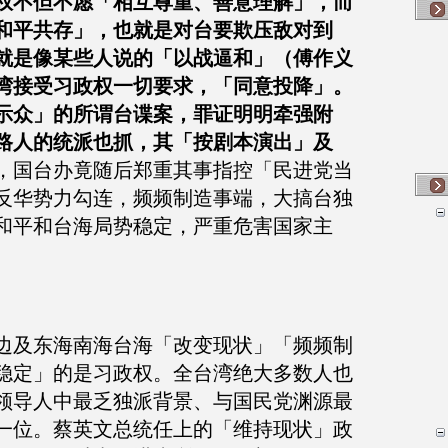
权不但不愿「相互尊重、善意理解」，而
和平共存」，也就是对台要欺压敌对到
就是像某些人说的「以战逼和」（傅作义
湾接受习政权一切要求，「同意投降」。
示众」的所谓台谍案，罪证明明牵强附
路人的统派也抓，其「按剧本演出」及
，国台办竟随后郑重其事指控「民进党当
反华势力勾连，频频制造事端，大搞台独
和平和台海局势稳定，严重危害国家主
边及东海南海台海「改变现状」「频频制
稳定」的是习政权。全台湾绝大多数人也
领导人中最乏独派背景、与国民党渊源最
一位。蔡英文总统任上的「维持现状」政