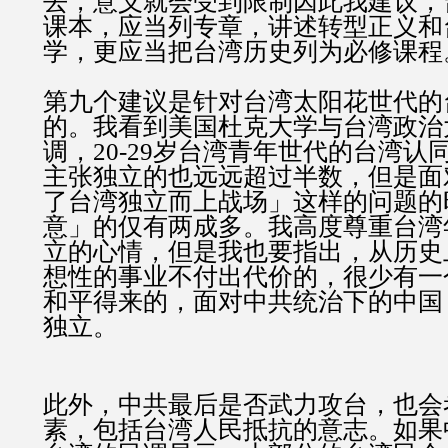
去，意义就会受到限制因此我建议，
课本，应当列专章，讲述转型正义和
学，更应当把台湾历史列为必修课程
第九个建议是针对台湾太阳花世代的台
的。我看到美国杜克大学与台湾政治
调，20-29岁台湾青年世代的台湾认
主张独立的也远远超过半数，但是面
了台湾独立而上战场」这样的问题的
意」的仅有两成多。我高度尊重台湾
立的心情，但是我也要指出，从历史
想性的事业不付出代价的，很少有一
和平得来的，面对中共统治下的中国
独立。
此外，中共最后是否武力攻台，也会
素，包括台湾人民抵抗的意志。如果