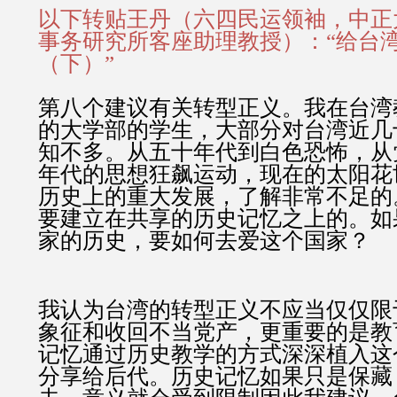
以下转贴王丹（六四民运领袖，中正
事务研究所客座助理教授）：“给台
（下）”
第八个建议有关转型正义。我在台湾
的大学部的学生，大部分对台湾近几
知不多。从五十年代到白色恐怖，从
年代的思想狂飙运动，现在的太阳花
历史上的重大发展，了解非常不足的
要建立在共享的历史记忆之上的。如
家的历史，要如何去爱这个国家？
我认为台湾的转型正义不应当仅仅限
象征和收回不当党产，更重要的是教
记忆通过历史教学的方式深深植入这
分享给后代。历史记忆如果只是保藏