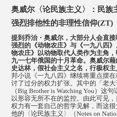
奥威尔〈论民族主义〉：民族
强烈排他性的非理性信仰(ZT)
提到乔治・奥威尔，大部分人会直接
强烈的《动物农庄》与《一九八四》
物农庄》以动物取代人类作为主角，
九一七年俄国的十月革命。奥威尔藉
史达林，假社会主义之名，行极权主
邦小说《一九八四》继续将重点摆在
讨了过分的权力扩张。其中的「老大
（Big Brother is Watching Yo
以形容无所不在的监控。由此可见，
权力有一套自己的哲学见解，而这很
他的〈论民族主义〉（Notes on Natio