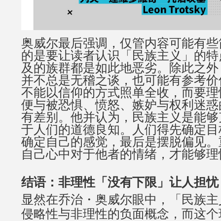
奥威尔最后强调，仅管内容可能有些
的是要让读者认识「民族主义」的特
及的族群都是如此地恶劣。除此之外
并不总是无稽之谈，也可能有参考价
不能以信仰的方式照单全收，而要理
便与被恐惧、愤怒、嫉妒与权利迷惑
有差别。他并认为，民族主义是能够
于人们的道德良知。人们得先确定目
确定自己的感觉，最后是摆脱偏见。
自己心中对于他者的情绪，才能够理
结语：非理性「没有下限」让人担忧
显然在乔治・奥威尔眼中，「民族主
侵略性与非理性的负面概念，而这个