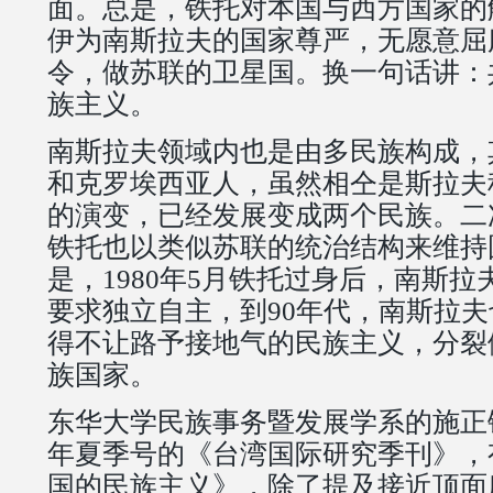
面。总是，铁托对本国与西方国家的
伊为南斯拉夫的国家尊严，无愿意屈
令，做苏联的卫星国。换一句话讲：
族主义。
南斯拉夫领域内也是由多民族构成，
和克罗埃西亚人，虽然相仝是斯拉夫
的演变，已经发展变成两个民族。二
铁托也以类似苏联的统治结构来维持
是，1980年5月铁托过身后，南斯
要求独立自主，到90年代，南斯拉
得不让路予接地气的民族主义，分裂
族国家。
东华大学民族事务暨发展学系的施正锋
年夏季号的《台湾国际研究季刊》，
国的民族主义》，除了提及接近顶面