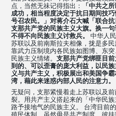
点，当然无祙记得指出：
「中共之所
成功，相当程度决定于抗日期间技巧
号召农民。」对蒋介石大喊「联合抗
支那共产党的民族主义大旗。换一句
不得不向民族主义讨救兵。
中华人民
苏联以及前南斯拉夫相像，拢是多民
靠武力压制境内各民族如图博、东突
民族主义情绪。
支那共产党绑匪目前
到的、可以歪膏的庞大利益，以民族
义与共产主义，积极展出和美国争霸
湾，藉此来迷惑内部人民的注意力。
无疑问，支那紧慢着走上苏联以及前
裂。用共产主义搭起来的「中华民族
路予接地气的民族主义。 台湾目前
殖民体制，虽然毋是共产制度。彼挂