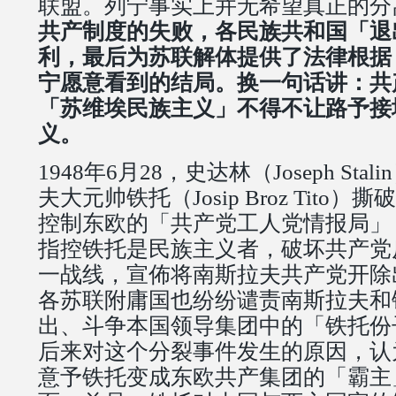
联盟。列宁事实上并无希望真正的分
共产制度的失败，各民族共和国「退
利，最后为苏联解体提供了法律根据
宁愿意看到的结局。换一句话讲：共
「苏维埃民族主义」不得不让路予接
义。
1948年6月28，史达林（Joseph St
夫大元帅铁托（Josip Broz Tito
控制东欧的「共产党工人党情报局」（Co
指控铁托是民族主义者，破坏共产党
一战线，宣佈将南斯拉夫共产党开除
各苏联附庸国也纷纷谴责南斯拉夫和
出、斗争本国领导集团中的「铁托份
后来对这个分裂事件发生的原因，认
意予铁托变成东欧共产集团的「霸主