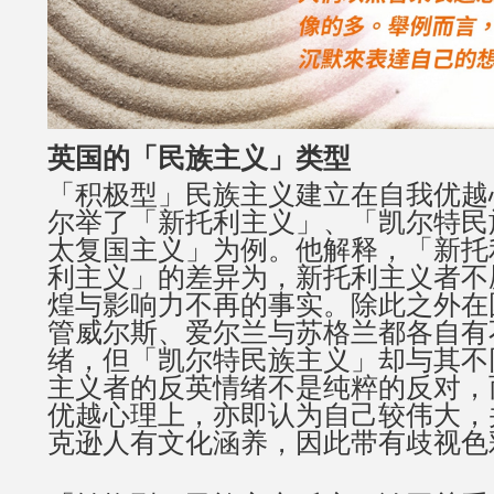
英国的「民族主义」类型
「积极型」民族主义建立在自我优越
尔举了「新托利主义」、「凯尔特民
太复国主义」为例。他解释，「新托
利主义」的差异为，新托利主义者不
煌与影响力不再的事实。除此之外在
管威尔斯、爱尔兰与苏格兰都各自有
绪，但「凯尔特民族主义」却与其不
主义者的反英情绪不是纯粹的反对，
优越心理上，亦即认为自己较伟大，
克逊人有文化涵养，因此带有歧视色