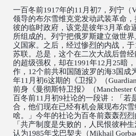
一百冬前1917年的11月初7，列宁（Vladi
领导的布尔雪维克党发动武装革命，
彼的临时政府，该党是彼年3月革命
所组成的。列宁把俄罗斯建立做世界
义国家。之后，经过惨烈的内战，于1
苏联。总是，这个在二次大战后曾经
的超级强权，却在1991年12月25
作，12个前共和国随波罗的海3国成
年11月初6这期的《卫报》（Guardi
前身《曼彻斯特卫报》（Manchester G
百冬前11月初9社论的一段讲：「若
合，他们现在已经有机会展现布尔雪
啥。」今年的社论为百冬前轰轰烈烈
「共产制度是失败的，人民恨彼种生
认为1985年戈巴契夫（Mikhail Gor