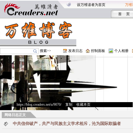
设万维读者为首页
万维
首 页
搜索>>
发表日志
控制面板
个人相册
https://blog.creaders.net/u/9070/
>
复制
>
收藏本页
网络日志正文
中共信仰破产，共产与民族主义学术相斥，沦为国际欺骗者