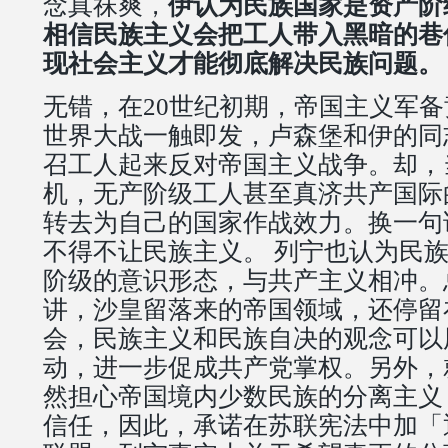
念真祙爽，
伊认为民族国家是资产阶
相信民族主义会把工人带入黑暗的巷
现社会主义才能彻底解决民族问题。
无错，在20世纪初期，帝国主义军
世界大战一触即发，卢森堡和伊的同
召工人起来反对帝国主义战争。却，
机，无产阶级工人甚至真济共产国际
转去为自己的国家作战效力。换一句
不得不让民族主义。 列宁也认为民
阶级的意识形态，与共产主义相冲。
讲，沙皇留落来的帝国领域，还停留
会，民族主义和民族自决的观念可以
动，进一步促成共产党掌权。另外，
然担心帝国境内少数民族的分离主义
信任，因此，承诺在苏联宪法中加「