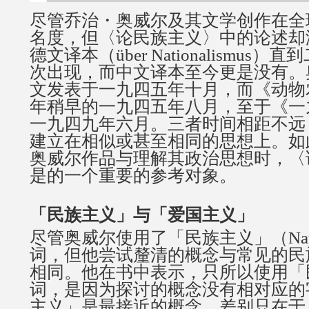
尽管乔治・奥威尔及其文学创作在全
名度，但〈论民族主义〉中的论述却
德文译本（über Nationalismus
次出现，而中文译本至今更是没有。
文发表于一九四五年十月，而《动物
年稍早的一九四五年八月，至于《一
一九四九年六月。三者时间相距不远
建立在相似或甚至相同的思想上。如
奥威尔作品与理解其政治思想时，〈
是的一个重要的参考对象。
「民族主义」与「爱国主义」
尽管奥威尔使用了「民族主义」（Natio
词，但他尝试釐清的概念与常见的民
相同。他在书中表示，只所以使用「
词，是因为探讨的概念没有相对应的
主义」是最接近的概念。差别只在于