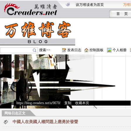
设万维读者为首页
万维
首 页
搜索>>
发表日志
控制面板
个人相册
https://blog.creaders.net/u/9070/
>
复制
>
收藏本页
网络日志正文
中國人在美國人權問題上應勇於發聲