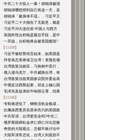
· 中共二十大惊人一幕！胡锦涛被强
· 胡锦涛哪想得到自己有这一天，韭
· 胡锦涛「被身体不适」，习近平又
· 习近平二十大报告了无新意，都是
· 习近平20大连任前:中国人与西方
· 美国炸毁台积电是最后手段，是中
· 一开战，台积电将会被美国摧毁?
【11109】
· 习近平被软禁传言始末，如美国是
· 拜登表态美将保卫台湾！美预告俄
· 台湾政策法效应，习匆匆中亚行，
· 俄入侵乌克兰，中共威胁台湾，有
· 台湾政策法桉美国参议院外委会高
· 中俄反法西斯起家，却走上轴心国
· 毛泽东及徒弟吹牛响彻云霄，结果
【11108】
· 专制者进化了，钢铁没机会炼成，
· 比佩洛西更具实质杀伤力的美国政
· 中共军演，台湾更安全吗?中共二
· 俄罗斯国师杜金求仁得仁付出悲惨
· 奇怪的大陆观点，怎都不敢讨论中
· 大陆军演常态化，台湾人到底担不