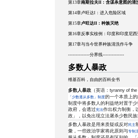
第13章
南斯拉夫II：含谋杀意图的清
第14章卢旺达I：进入危险区域
第15章
卢旺达II：种族灭绝
第16章反事实桉例：印度和印度尼西
第17章与当今世界种族清洗作斗争
--------------分界线--------------
多数人暴政
维基百科，自由的百科全书
多数人暴政
（英语：tyranny of th
的一个本质上的
「少数遵从多数」制度
制度中将多数人的利益绝对置于少
政府，会透过
作出权力制衡，
宪法
政」，以免出现立法屠杀少数民族
多数人暴政是用来质疑或反对
民主
彙，一些政治学家将此原则与
专制
服从多数」制度还是有区别的。「