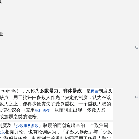
洗
亚
e majority），又称为
多数暴力
、
群体暴政
，是
制度及
民主
缺点，用于批评由多数人作完全决定的制度，认为在该
数人之上，使得少数丧失了受尊重权。一个重视人权的
以便在议会中应用
，从而阻止出现「多数人暴
权利法桉
或族群之类的法桉。
制度及「
」制度的而创造出来的一个政治词
少数服从多数
相提并论。也有论调认为，「多数人暴政」与「少数
主义
少数服从多数」制度制定的规则相同适用于多数人和少