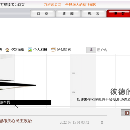
设万维读者为首页
万维读者网 -- 全球华人的精神家园
首 页
新 闻
视 频
博 客
志
控制面板
个人相册
给我留言
彼德
欢迎来作客聊聊.理性論辯.拒绝谩骂
藏本页
思考关心民主政治
2022-07-15 01:03:42