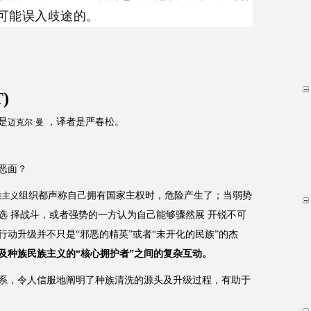
可能误入歧途的。
)
是
，译者是严春松。
迈克尔·曼
恶面？
组织都声称自己拥有国家主权时，危险产生了；当弱势
族主义
选 择战斗，或者强势的一方认为自己能够骤然展 开锐不可
动升级并不只是“邪恶的精英”或者“未开化的民族”的杰
及种族民族主义的“核心拥护者”之间的复杂互动。
系，令人信服地阐明了种族清洗的源头及升级过程，有助于