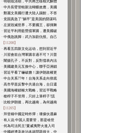
· 明朝或清朝，中共將怎樣模式解體
· 中共長臂管轄新法蝴蝶效應，美國
· 鄭麗文美國行遭大陸人踢館，不答
· 党国真急了“躺平”是美国的阴谋吗
· 左派毀滅世界，不要國王，卻揮舞
· 習近平利用藍營擋軍購，遭美國破
· 中俄急跳脚：武力加剧仇恨。自己
【11208】
· 再看五四新文化运动，想到習近平
· 川習會前台灣軍購非過不可？川普
· 闡揚孔子，不反對，反對儒表內法
· 美國建美元互換中心，聯手亞洲鎖
· 習近平看了嚇破膽！讓伊朗政權更
· 中台关系77年！台海关系走向彻底
· 高市早苗反擊中共過台海，台日還
· 美國海權鎖喉大戰略，習近平戰略
· 槍桿子不管用，只好上筆桿子?謊
· 比較伊朗後，再比越南，為何越南
【11205】
· 拜登稱中國定時炸彈：壞傢伙遇麻
· 有人说:中国人需要管，那是啥世
· 何為司法民主?夏威夷野火進入司
· 中國經濟及政治本就問題很大，中