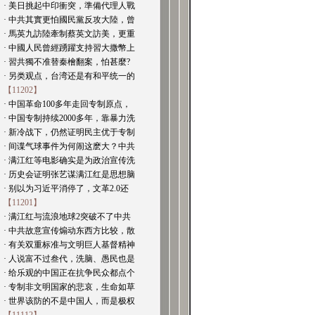
· 美日挑起中印衝突，準備代理人戰
· 中共其實更怕國民黨反攻大陸，曾
· 馬英九訪陸牽制蔡英文訪美，更重
· 中國人民曾經踴躍支持習大撒幣上
· 習共獨不准替秦檜翻案，怕甚麼?
· 另类观点，台湾还是有和平统一的
【11202】
· 中国革命100多年走回专制原点，
· 中国专制持续2000多年，靠暴力洗
· 新冷战下，仍然证明民主优于专制
· 间谍气球事件为何闹这麽大？中共
· 满江红等电影确实是为政治宣传洗
· 历史会证明张艺谋满江红是思想脑
· 别以为习近平消停了，文革2.0还
【11201】
· 满江红与流浪地球2突破不了中共
· 中共故意宣传煽动东西方比较，散
· 有关双重标准与文明巨人基督精神
· 人说富不过叁代，洗脑、愚民也是
· 给乐观的中国正在抗争民众都点个
· 专制非文明国家的悲哀，生命如草
· 世界该防的不是中国人，而是极权