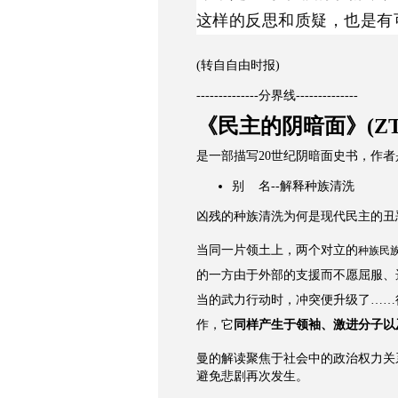
这样的反思和质疑，也是有
(转自自由时报)
--------------分界线--------------
《民主的阴暗面》(ZT
是一部描写20世纪阴暗面史书，作者
别 名--解释种族清洗
凶残的种族清洗为何是现代民主的丑
当同一片领土上，两个对立的
种族民
的一方由于外部的支援而不愿屈服、
当的武力行动时，冲突便升级了……行
作，它
同样产生于领袖、激进分子以
曼的解读聚焦于社会中的政治权力关
避免悲剧再次发生。