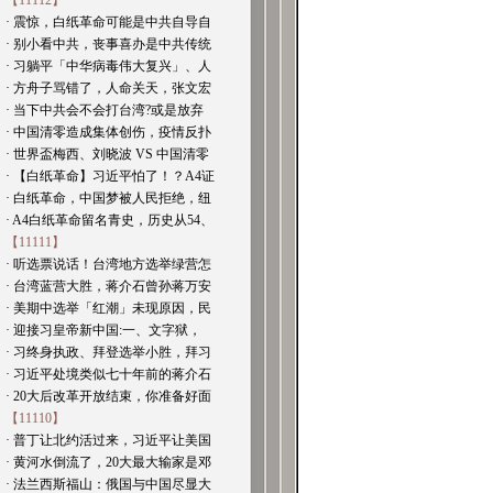
【11112】
· 震惊，白纸革命可能是中共自导自
· 别小看中共，丧事喜办是中共传统
· 习躺平「中华病毒伟大复兴」、人
· 方舟子骂错了，人命关天，张文宏
· 当下中共会不会打台湾?或是放弃
· 中国清零造成集体创伤，疫情反扑
· 世界盃梅西、刘晓波 VS 中国清零
· 【白纸革命】习近平怕了！？A4证
· 白纸革命，中国梦被人民拒绝，纽
· A4白纸革命留名青史，历史从54、
【11111】
· 听选票说话！台湾地方选举绿营怎
· 台湾蓝营大胜，蒋介石曾孙蒋万安
· 美期中选举「红潮」未现原因，民
· 迎接习皇帝新中国:一、文字狱，
· 习终身执政、拜登选举小胜，拜习
· 习近平处境类似七十年前的蒋介石
· 20大后改革开放结束，你准备好面
【11110】
· 普丁让北约活过来，习近平让美国
· 黄河水倒流了，20大最大输家是邓
· 法兰西斯福山：俄国与中国尽显大