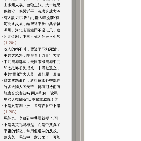
· 由涿州人祸、台独主张、大一统思
· 保雄安！保習近平！洩洪造成大淹
· 有人說:习共攻台可能大幅提前?有
· 河北水災後，給習近平及中共最後
· 涿州、河北老百姓鬥不過老天，應
· 河北惨剧，中国人你为什麽不生气
【11204】
· 咬人的狗不叫，習近平不知死活，
· 中共大忽悠，剛與普丁講百年大變
· 中共威嚇鄰國，美國乘機威嚇中共
· 印太战略初见成效，中俄被孤立，
· 中共懼怕洋大人及一邊打壓一邊暗
· 寶馬雪糕事件，教訓德國外交部長
· 許多大陸人民受苦，轉而期待兩蔣
· 龍應台投書紐時:兩岸和解，被罵
· 星際大戰翻版?日本擴軍威懾！美
· 不是只有劉亞洲，還有許多中下階
【11203】
· 馬英九、李敖到中共國就變了?可
· 不是馬英九能雄起，而是中共孬了
· 平庸的邪恶，常用假道学的反战、
· 蔡訪美，馬訪中，對比之下，可能