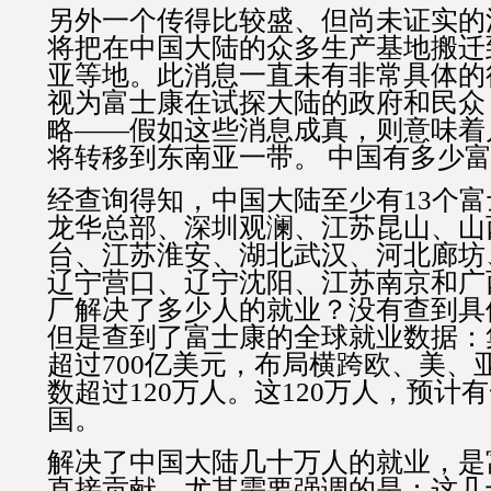
另外一个传得比较盛、但尚未证实的
将把在中国大陆的众多生产基地搬迁
亚等地。此消息一直未有非常具体的
视为富士康在试探大陆的政府和民众
略——假如这些消息成真，则意味着
将转移到东南亚一带。 中国有多少
经查询得知，中国大陆至少有13个
龙华总部、深圳观澜、江苏昆山、山
台、江苏淮安、湖北武汉、河北廊坊
辽宁营口、辽宁沈阳、江苏南京和广
厂解决了多少人的就业？没有查到具
但是查到了富士康的全球就业数据：
超过700亿美元，布局横跨欧、美、
数超过120万人。这120万人，预计
国。
解决了中国大陆几十万人的就业，是
直接贡献。尤其需要强调的是：这几