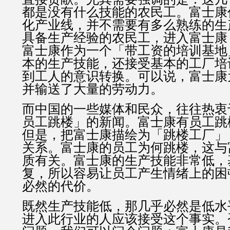
都是没有什么技能的农民工。富士康
化产业线，并不需要有多么熟练的生
具备生产经验的农民工，进入富士康
富士康作为一个「带工资的培训基地
本的生产技能，还接受基本的工厂培
到工人的意识转换。可以说，富士康
并输送了大量的劳动力。
而中国的一些媒体和民众，往往热衷
员工跳楼」的新闻。富士康有员工跳
但是，把富士康描绘为「跳楼工厂」
关系。富士康的员工为何跳楼，这与
质有关。富士康的生产技能非常低，
复，所以容易让员工产生情绪上的困
必然的代价。
既然生产技能低，那几乎必然是低水
进入此行业的人应该接受这个事实。