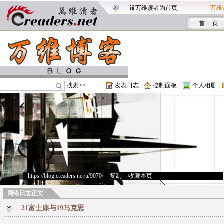
设万维读者为首页
万维
首 页
搜索>>
发表日志
控制面板
个人相册
https://blog.creaders.net/u/9070/
>
复制
>
收藏本页
网络日志正文
21富士康与19马克思