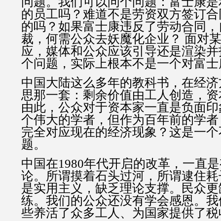
问题。我们可以问个问题：富士康是
的员工吗？难道不是劳资双方签订合
的吗？如果富士康违反了劳动合同，
裁，何需公众去妖魔化企业？ 面对
应，媒体和公众应该引导还是渲染并
个问题，实际上根本不是一个对富士
中国大陆这么多年的教科书，在经济
思那一套：剩余价值由工人创造，资
由此，公众对于资本家一直是负面印
个伟大的学者，但作为百年前的学者
完全对应现在的经济现象？这是一个
题。
中国在1980年代开启的改革，一直
论。所谓摸着石头过河，所谓逮住耗
是实用主义，缺乏理论支撑。民众更
练。我们的公众还没有学会感恩。我
些养活了众多工人、为国家提供了税