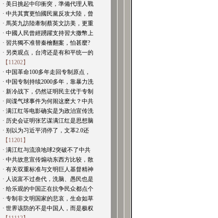
· 美日挑起中印衝突，準備代理人戰
· 中共其實更怕國民黨反攻大陸，曾
· 馬英九訪陸牽制蔡英文訪美，更重
· 中國人民曾經踴躍支持習大撒幣上
· 習共獨不准替秦檜翻案，怕甚麼?
· 另类观点，台湾还是有和平统一的
【11202】
· 中国革命100多年走回专制原点，
· 中国专制持续2000多年，靠暴力洗
· 新冷战下，仍然证明民主优于专制
· 间谍气球事件为何闹这麽大？中共
· 满江红等电影确实是为政治宣传洗
· 历史会证明张艺谋满江红是思想脑
· 别以为习近平消停了，文革2.0还
【11201】
· 满江红与流浪地球2突破不了中共
· 中共故意宣传煽动东西方比较，散
· 有关双重标准与文明巨人基督精神
· 人说富不过叁代，洗脑、愚民也是
· 给乐观的中国正在抗争民众都点个
· 专制非文明国家的悲哀，生命如草
· 世界该防的不是中国人，而是极权