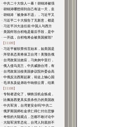
· 中共二十大惊人一幕！胡锦涛被强
· 胡锦涛哪想得到自己有这一天，韭
· 胡锦涛「被身体不适」，习近平又
· 习近平二十大报告了无新意，都是
· 习近平20大连任前:中国人与西方
· 美国炸毁台积电是最后手段，是中
· 一开战，台积电将会被美国摧毁?
【11109】
· 习近平被软禁传言始末，如美国是
· 拜登表态美将保卫台湾！美预告俄
· 台湾政策法效应，习匆匆中亚行，
· 俄入侵乌克兰，中共威胁台湾，有
· 台湾政策法桉美国参议院外委会高
· 中俄反法西斯起家，却走上轴心国
· 毛泽东及徒弟吹牛响彻云霄，结果
【11108】
· 专制者进化了，钢铁没机会炼成，
· 比佩洛西更具实质杀伤力的美国政
· 中共军演，台湾更安全吗?中共二
· 俄罗斯国师杜金求仁得仁付出悲惨
· 奇怪的大陆观点，怎都不敢讨论中
· 大陆军演常态化，台湾人到底担不