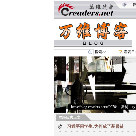
搜索>>
发表日
https://blog.creaders.net/u/9070/
>
复制
>
收
网络日志正文
习近平问学生:为何成了基督徒