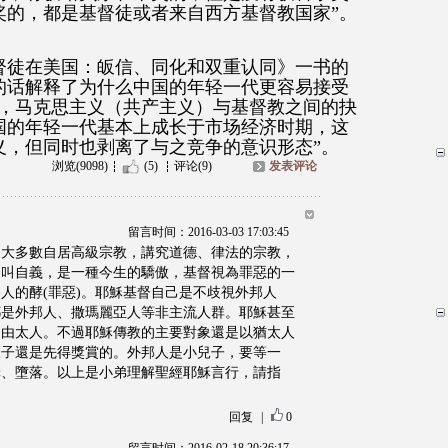
奖的，都是基督徒或者来自西方基督教国家”。
督徒在美国：皈信、同化和双重认同》一书的
的话解释了为什么中国的年轻一代更容易接受
代，马克思主义（共产主义）与基督教之间的抉
国的年轻一代基本上成长于市场经济时期，这
义，但同时也剥离了与之竞争的意识形态”。
浏览(9098)
(5)
评论(9)
发表评论
留言时间：2016-03-03 17:03:45
過大多數自居高級宗教，講究道德、律法的宗教，
這叫自義，是一種今生的驕傲，基督視為罪惡的一
人的酵(罪惡)。耶穌基督自己是不歧視外邦人
都是外邦人、撒瑪麗亞人等非主流人群。耶穌甚至
過由太人。不過耶穌傳教的主要對象還是以猶太人
兒子還是先得獎賞的。外邦人是小兒子，要等一
罪、墮落。以上是小弟理解聖經耶穌言行，請指
回复
|
0