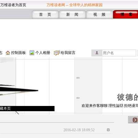
设万维读者为首页
万维读者网 -- 全球华人的精神家园
首 页
新 闻
视 频
博 客
志
控制面板
个人相册
给我留言
彼德
欢迎来作客聊聊.理性論辯.拒绝谩骂
藏本页
2016-02-18 18:09:52