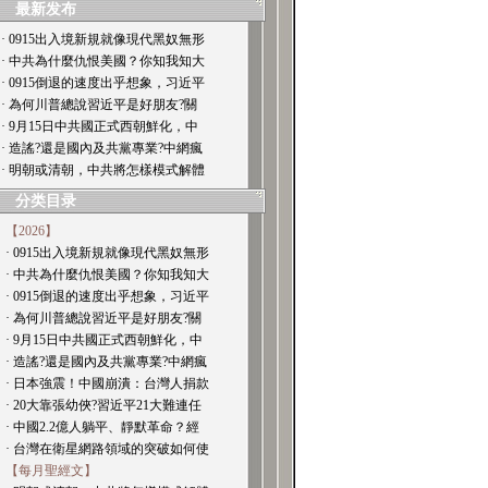
最新发布
· 0915出入境新規就像現代黑奴無形
· 中共為什麼仇恨美國？你知我知大
· 0915倒退的速度出乎想象，习近平
· 為何川普總說習近平是好朋友?關
· 9月15日中共國正式西朝鮮化，中
· 造謠?還是國內及共黨專業?中網瘋
· 明朝或清朝，中共將怎樣模式解體
分类目录
【2026】
· 0915出入境新規就像現代黑奴無形
· 中共為什麼仇恨美國？你知我知大
· 0915倒退的速度出乎想象，习近平
· 為何川普總說習近平是好朋友?關
· 9月15日中共國正式西朝鮮化，中
· 造謠?還是國內及共黨專業?中網瘋
· 日本強震！中國崩潰：台灣人捐款
· 20大靠張幼俠?習近平21大難連任
· 中國2.2億人躺平、靜默革命？經
· 台灣在衛星網路領域的突破如何使
【每月聖經文】