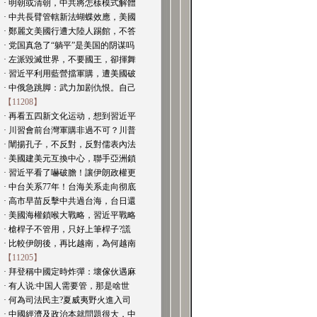
· 明朝或清朝，中共將怎樣模式解體
· 中共長臂管轄新法蝴蝶效應，美國
· 鄭麗文美國行遭大陸人踢館，不答
· 党国真急了“躺平”是美国的阴谋吗
· 左派毀滅世界，不要國王，卻揮舞
· 習近平利用藍營擋軍購，遭美國破
· 中俄急跳脚：武力加剧仇恨。自己
【11208】
· 再看五四新文化运动，想到習近平
· 川習會前台灣軍購非過不可？川普
· 闡揚孔子，不反對，反對儒表內法
· 美國建美元互換中心，聯手亞洲鎖
· 習近平看了嚇破膽！讓伊朗政權更
· 中台关系77年！台海关系走向彻底
· 高市早苗反擊中共過台海，台日還
· 美國海權鎖喉大戰略，習近平戰略
· 槍桿子不管用，只好上筆桿子?謊
· 比較伊朗後，再比越南，為何越南
【11205】
· 拜登稱中國定時炸彈：壞傢伙遇麻
· 有人说:中国人需要管，那是啥世
· 何為司法民主?夏威夷野火進入司
· 中國經濟及政治本就問題很大，中