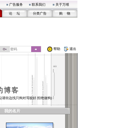
广告服务
联系我们
关于万维
论 坛
分类广告
购 物
帮助
退出
的博客
(请街边找只狗对骂较好.拒绝做狗)
我的名片