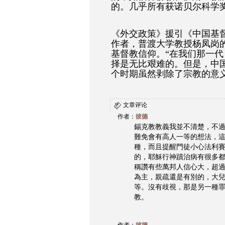
的。几乎所有获诺贝尔科学
《外交政策》援引《中国基
作者，普渡大学教授杨凤岗
基督教信仰。“在我们那一
择是无比艰难的。但是，中
个时期虽然剥除了宗教的意
文章评论
作者：
彼德
錫克教教義我並不清楚，不
難免會有高人一等的想法，
種，而且提醒門徒小心法利賽
的，耶穌行神蹟治病有很多
稱讚有些萬邦人信心大，超
為主，親疏還是有別的，大
等。沒有歧視，那是另一種
教。