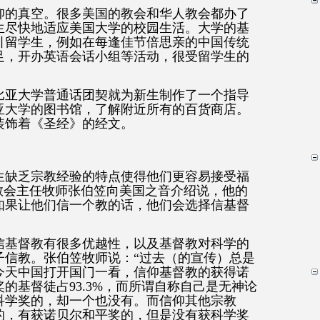
仰的真空。很多美国的教会和华人教会都办了
生尽快地适应美国大学的校园生活。大学的基
引留学生，例如在每逢佳节倍思亲的中国传统
足，开办英语会话小组等活动，很受留学生的
比亚大学普通话团契就为新生制作了一个指导
亚大学的图书馆，了解附近所有的百货商店。
装饰着《圣经》的经文。
生缺乏宗教经验的特点使得他们更容易接受福
教会主任牧师张伯笠向美国之音介绍说，他的
如果让他们信一个教的话，他们会选择信基督
信基督教有很多优越性，以及基督教对科学的
子信教。张伯笠牧师说：“过去（的宣传）总是
今天中国打开国门一看，信仰基督教的获得诺
的基督徒占93.3%，而所谓自称自己是无神论
科学奖的，却一个也没有。而信仰其他宗教
的，有获诺贝尔和平奖的，但是没有获科学奖