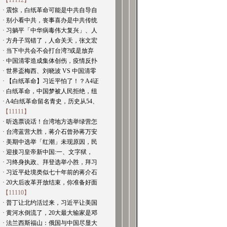
【11112】
· 震惊，白纸革命可能是中共自导自
· 别小看中共，丧事喜办是中共传统
· 习躺平「中华病毒伟大复兴」、人
· 方舟子骂错了，人命关天，张文宏
· 当下中共会不会打台湾?或是放弃
· 中国清零造成集体创伤，疫情反扑
· 世界盃梅西、刘晓波 VS 中国清零
· 【白纸革命】习近平怕了！？A4证
· 白纸革命，中国梦被人民拒绝，纽
· A4白纸革命留名青史，历史从54、
【11111】
· 听选票说话！台湾地方选举绿营怎
· 台湾蓝营大胜，蒋介石曾孙蒋万安
· 美期中选举「红潮」未现原因，民
· 迎接习皇帝新中国:一、文字狱，
· 习终身执政、拜登选举小胜，拜习
· 习近平处境类似七十年前的蒋介石
· 20大后改革开放结束，你准备好面
【11110】
· 普丁让北约活过来，习近平让美国
· 黄河水倒流了，20大最大输家是邓
· 法兰西斯福山：俄国与中国尽显大