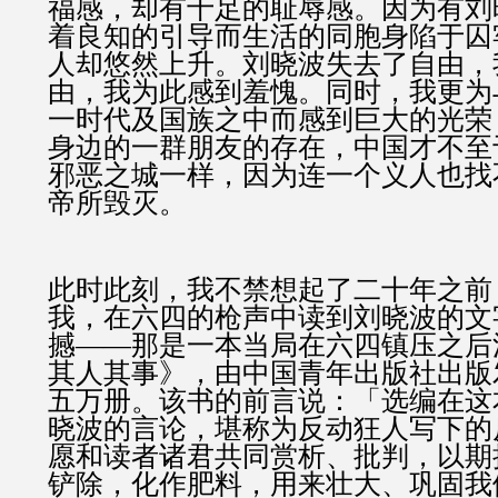
福感，却有十足的耻辱感。因为有刘
着良知的引导而生活的同胞身陷于囚
人却悠然上升。刘晓波失去了自由，
由，我为此感到羞愧。同时，我更为
一时代及国族之中而感到巨大的光荣
身边的一群朋友的存在，中国才不至
邪恶之城一样，因为连一个义人也找
帝所毁灭。
此时此刻，我不禁想起了二十年之前
我，在六四的枪声中读到刘晓波的文
撼——那是一本当局在六四镇压之后
其人其事》，由中国青年出版社出版
五万册。该书的前言说：「选编在这
晓波的言论，堪称为反动狂人写下的
愿和读者诸君共同赏析、批判，以期
铲除，化作肥料，用来壮大、巩固我