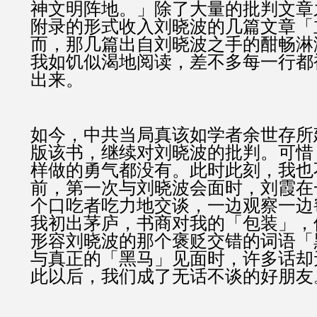
神文明阵地。」除了大量的批判文章
附录的形式收入刘晓波的几篇文章「
而，那几篇出自刘晓波之手的酣畅淋
我如饥似渴地阅读，差不多每一行都
出来。
如今，中共当局真该如学者余世存所
版该书，继续对刘晓波的批判。可惜
样做的勇气都没有。此时此刻，我也
前，第一次与刘晓波会面时，刘霞在
个口吃者吃力地交谈，一边观察一边
我初出茅庐，书商对我的「包装」，
形容刘晓波的那个褒贬交错的词语「
与真正的「黑马」见面时，许多话却
此以后，我们成了无话不谈的好朋友