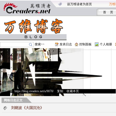
设万维读者为首页
万维
首 页
搜索>>
发表日志
控制面板
个人相册
https://blog.creaders.net/u/9070/
>
复制
>
收藏本页
网络日志正文
刘晓波《大国沉沦》