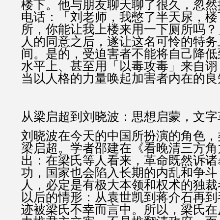
楼下。他与朋友聊天聊了很久，忽然
电话：「刘老师，我憋了半天尿，楼
所，你能让我上楼来用一下厕所吗？
人的同意之后，遂让这名可怜的特务
间。是的，受迫害者不能将自己降低
水平上、甚至用「以毒攻毒」来自诩
当以人格的力量
唤起加害者内在的良
从梁启超到刘晓波：思想启蒙，文字
刘晓波在今天的中国所扮演的角色，
梁启超。学者邵建在《看晚清三方角
出：在梁氏等人看来，革命既然诉诸
功，国家也会陷入长期的内乱和争斗
人，必定是有极大本领和权术的独裁
以后的情形：从袁世凯到蒋介石再到
迹被梁氏不幸而言中。所以，梁氏在