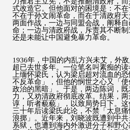
力推君主立宪，不是推翻清政府，而
式改造它。但他面对的困境是：不在
不在于孙文闹革命，而在于清政府天
两面作战，一边与同盟会战，阐释自
命；一边与清政府战，斥责其不断制
还是未能让中国避免暴力革命。
1936年，中国的内乱方兴未艾，外
超已去世多年。一位笔名叫素痴的读
上缅怀梁氏，认为梁启超对流血的恐
不反革命」，但他的悯世之心又「使
政治的黑暗」。于是，两边陈词，既
力，又劝清政府彻底改革。结果，两
谆，听者藐藐」，以致局势日下。这
三十年后读梁氏此论，不禁「太息痛
浪掷」。近年来，刘晓波既遭到中共
系狱，也遭到海内外激进分子和野心