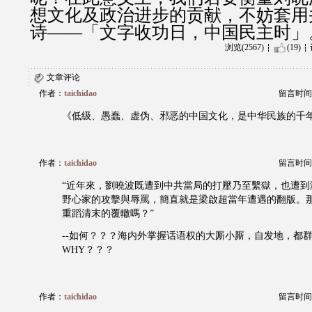
想文化及政治进步的贡献，不妨套用
诗——「文字收功日，中国民主时」
浏览(2567)
(19)
文章评论
作者：
taichidao
留言时间：20
《低级、愚蠢、虚伪、邪恶的中国文化，是中华民族的千
作者：
taichidao
留言时间：20
“近年來，劉曉波既遭到中共當局的打壓乃至繫獄，也遭到
野心家的攻擊與辱罵，簡直就是梁啟超當年遭遇的翻版。
重蹈清末的覆轍嗎？”
--如何？？？海内外掌握话语权的大厮小厮，自发地，都
WHY？？？
作者：
taichidao
留言时间：20