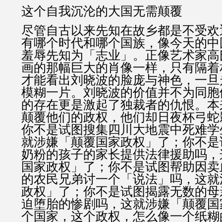
这个自我沉沦的大国无需颠覆
尽管自古以来先知在故乡都是不受欢
有哪个时代和哪个国族，像今天的中
羞辱先知为「志业」。正像艺术家高
画的那幅巨大的肖像一样，只有隔着
才能看出刘晓波的脸庞与神色，一旦
模糊一片。刘晓波的价值并不为同胞
的存在更是激起了独裁者的仇恨。本
颠覆他们的政权，他们却日夜杯弓蛇
你不是试图搜集四川大地震中死难学
就涉嫌「颠覆国家政权」了；你不是
奶粉的孩子的家长提供法律援助吗，
国家政权」了；你不是试图帮助因卖
的农民兄弟讨一个「说法」吗，这就
政权」了；你不是试图揭露无数的母
迫堕胎的惨剧吗，这就涉嫌「颠覆国
个国家，这个政权，怎么像一个纸糊