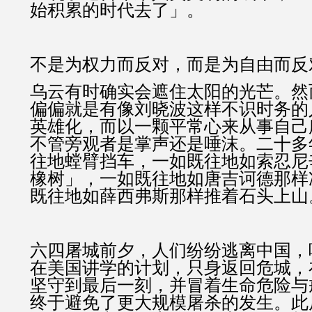
始积累的时代去了」。
不是为权力而反对，而是为自由而反
乌云有时确实会遮住太阳的光芒。然
偏偏就是有像刘晓波这样不识时务的
英雄化，而以一颗平常心来从事自己
不管旁观者是掌声还是唾沫。二十多
往地螳臂挡车，一如既往地如索忍尼
橡树」，一如既往地如唐吉诃德那样
既往地如薛西弗斯那样推着石头上山
六四屠城前夕，人们纷纷逃离中国，
在美国讲学的计划，只身返回危城，
坚守到最后一刻，并冒着生命危险与
终于避免了更大规模屠杀的发生。此