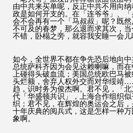
由中共来买单呢，反正中共不用向纳
政是如何开支的。在「连爷爷」、「
会不会再有一个「马叔叔」呢？既然
不可及的春梦，那么退而求其次，当
不错，卧榻之旁，就容我安睡一会儿
如今，全世界不都在争先恐后地向中
总统萨科齐因为会见达赖喇嘛，而在
上碰得头破血流；美国总统欧巴马被
头烂额，舍弃人权外交而对华绥靖…
趋，识时务为俊杰啊。君不见，「北
代「华盛顿共识」，上海合作组织似
织；君不见，在辉煌的奥运会之后，
十年庆典的阅兵式，这是怎样一种万
象啊。