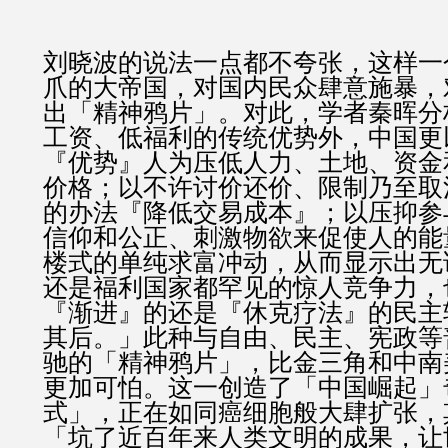
刘晓波的说法一点都不夸张，这样一
爪的大帝国，对国内民众肆意施暴，
出「精神鸦片」。对此，学者秦晖分
工资、低福利的传统优势外，中国更
『优势』人为压低人力、土地、资金
价格；以不许讨价还价、限制乃至取
的办法『降低交易成本』；以压抑参
信仰和公正、刺激物欲来促使人的能
楼式的单纯求富冲动，从而显示出无
还是福利国家都罕见的惊人竞争力，
『渐进』的还是『休克疗法』的民主
其后。」此种与自由、民主、宪政等
驰的「精神鸦片」，比金三角和中南
更加可怕。这一创造了「中国崛起」
式」，正在如同癌细胞般大肆扩张，
「坑了近百年来人类文明的成果，让