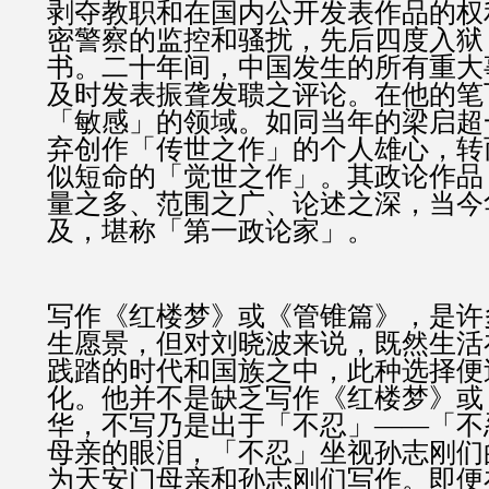
剥夺教职和在国内公开发表作品的权
密警察的监控和骚扰，先后四度入狱
书。二十年间，中国发生的所有重大
及时发表振聋发聩之评论。在他的笔
「敏感」的领域。如同当年的梁启超
弃创作「传世之作」的个人雄心，转
似短命的「觉世之作」。其政论作品
量之多、范围之广、论述之深，当今
及，堪称「第一政论家」。
写作《红楼梦》或《管锥篇》，是许
生愿景，但对刘晓波来说，既然生活
践踏的时代和国族之中，此种选择便
化。他并不是缺乏写作《红楼梦》或
华，不写乃是出于「不忍」——「不
母亲的眼泪，「不忍」坐视孙志刚们
为天安门母亲和孙志刚们写作。即便