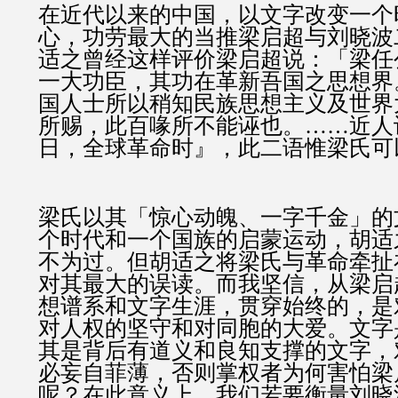
在近代以来的中国，以文字改变一个
心，功劳最大的当推梁启超与刘晓波
适之曾经这样评价梁启超说：「梁任
一大功臣，其功在革新吾国之思想界
国人士所以稍知民族思想主义及世界
所赐，此百喙所不能诬也。……近人
日，全球革命时』，此二语惟梁氏可
梁氏以其「惊心动魄、一字千金」的
个时代和一个国族的启蒙运动，胡适
不为过。但胡适之将梁氏与革命牵扯
对其最大的误读。而我坚信，从梁启
想谱系和文字生涯，贯穿始终的，是
对人权的坚守和对同胞的大爱。文字
其是背后有道义和良知支撑的文字，
必妄自菲薄，否则掌权者为何害怕梁
呢？在此意义上，我们若要衡量刘晓