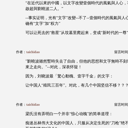
“在近代以來的中國，以文字改變壹個時代的風氣與人心，
啟超與劉曉波二人。”
--事实证明，光有“文字”改變--不了--壹個時代的風氣與
确有“文字”加“权力”
可以让死去的“救星”从坟墓里爬起来，变成“新时代的一尊
作者：
taichidao
留言时间：20
"劉曉波雖然暫時失去了自由，但他的思想和文字無時不刻
來之走向。"--对此，深表怀疑！
因为，刘晓波最「驚心動魄、壹字千金」的文字：
让中国人“殖民三百年”。对此，有几个中国坚信不移？？
作者：
taichidao
留言时间：20
梁氏没有弄明白一个并非“惊心动魄”的简单道理：
痴迷丛林伟大文化的中国人，只服从决定生死的“刀枪”绝