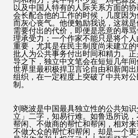
以及中国人特有的人际关系方面的协
会长配合他的工作的时候，几度因为
而灰心丧气。他便勉励我说，这就是
需要付出的代价，即便是恶意的辱骂
理承受力；一个作家不能只是将个人
重要，尤其是在民主制度尚未建立的
批人为公共事务付出时间和精力。正
导之下，独立中文笔会在短短几年间
世界里最积极捍卫言论自由和新闻出
组织，在一定程度上突破了中共对公
制。
刘晓波是中国最具独立性的公共知识
立」二字，知易行难。如鲁迅所说，
帮闲、不做商的帮忙和帮闲，相对来
不做大众的帮忙和帮闲，却是一个更