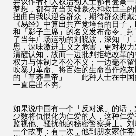
异议作者和人权活动人士都有登高一
梦想，都有充当英雄豪杰和救世主的
扭曲自我以迎合群众，期待群众拥戴
《易经》中算出共产党垮台的日子，
和「影子主席」的名义发布命令、封
了当年广场运动的刘晓波，深知「广
思，深味激进主义之危害，更对权力
清醒认知，故而一边批判拒绝改革的
权力与体制之不公不义；一边毫不留
吹暴力革命、将百姓的生命当作炮灰
的「草莽皇帝」——此种人士在中国
一直层出不穷。
如果说中国有一个「反对派」的话，
少数将仇恨化为仁爱的人，这种仁爱
监视他、骚扰他的秘密警察身上。刘
一个故事：有一次，他到朋友家作客